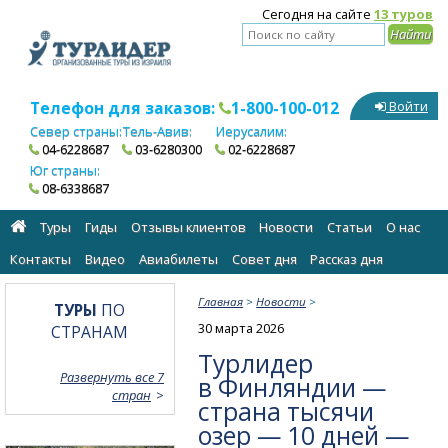
Сегодня на сайте
13 туров
Телефон для заказов:
1-800-100-012
Войти
Север страны:
Тель-Авив:
Иерусалим:
04-6228687
03-6280300
02-6228687
Юг страны:
08-6338687
Туры
Гиды
Отзывы клиентов
Новости
Статьи
О нас
Контакты
Видео
Авиабилеты
Cовет дня
Рассказ дня
Главная
>
Новости
>
ТУРЫ
ПО
30 марта 2026
СТРАНАМ
Турлидер
Развернуть все 7
в Финляндии —
стран
страна тысячи
озер — 10 дней —