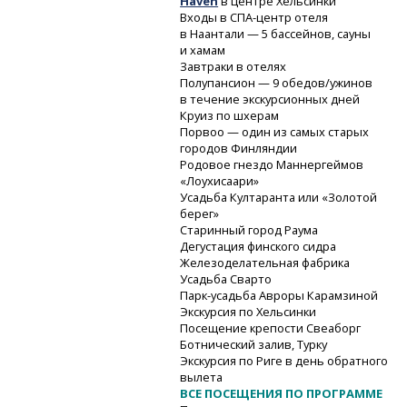
Haven
в центре Хельсинки
Входы
в СПА-центр
отеля
в Наантали — 5 бассейнов, сауны
и хамам
Завтраки в отелях
Полупансион — 9 обедов/ужинов
в течение экскурсионных дней
Круиз по шхерам
Порвоо — один из самых старых
городов Финляндии
Родовое гнездо Маннергеймов
«Лоухисаари»
Усадьба Култаранта или «Золотой
берег»
Старинный город Раума
Дегустация финского сидра
Железоделательная фабрика
Усадьба Сварто
Парк-усадьба
Авроры Карамзиной
Экскурсия по Хельсинки
Посещение крепости Свеаборг
Ботнический залив, Турку
Экскурсия по Риге в день обратного
вылета
ВСЕ ПОСЕЩЕНИЯ ПО ПРОГРАММЕ