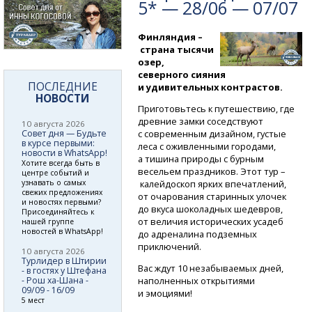
5* — 28/06 — 07/07
Финляндия –
страна тысячи
озер,
северного сияния
ПОСЛЕДНИЕ
и удивительных контрастов.
НОВОСТИ
Приготовьтесь к путешествию, где
древние замки соседствуют
10 августа 2026
Совет дня — Будьте
с современным дизайном, густые
в курсе первыми:
леса с оживленными городами,
новости в WhatsApp!
а тишина природы с бурным
Хотите всегда быть в
весельем праздников. Этот тур –
центре событий и
узнавать о самых
калейдоскоп ярких впечатлений,
свежих предложениях
от очарования старинных улочек
и новостях первыми?
до вкуса шоколадных шедевров,
Присоединяйтесь к
от величия исторических усадеб
нашей группе
новостей в WhatsApp!
до адреналина подземных
приключений.
10 августа 2026
Турлидер в Штирии
Вас ждут 10 незабываемых дней,
- в гостях у Штефана
- Рош ха-Шана -
наполненных открытиями
09/09 - 16/09
и эмоциями!
5 мест