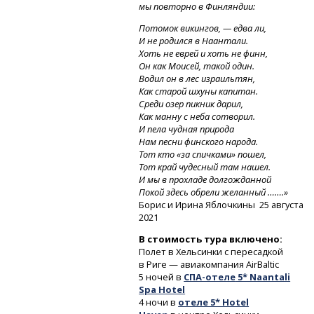
мы повторно в Финляндии:
Потомок викингов, — едва ли,
И не родился в Наантали.
Хоть не еврей и хоть не финн,
Он как Моисей, такой один.
Водил он в лес израильтян,
Как старой шхуны капитан.
Среди озер пикник дарил,
Как манну с неба сотворил.
И пела чудная природа
Нам песни финского народа.
Тот кто «за спичками» пошел,
Тот край чудесный там нашел.
И мы в прохладе долгожданной
Покой здесь обрели желанный …….»
Борис и Ирина Яблочкины 25 августа
2021
В стоимость тура включено:
Полет в Хельсинки с пересадкой
в Риге — авиакомпания AirBaltic
5 ночей
в
СПА-отеле
5* Naantali
Spa Hotel
4 ночи в
отеле 5* Hotel