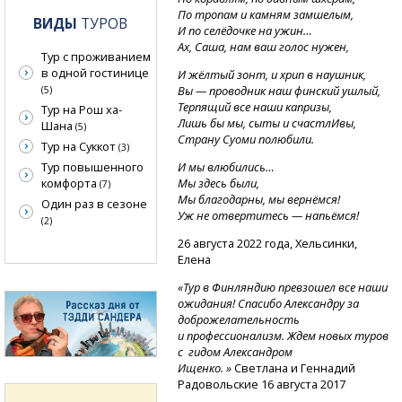
По тропам и камням замшелым,
ВИДЫ
ТУРОВ
И по селёдочке на ужин…
Ах, Саша, нам ваш голос нужен,
Тур с проживанием
в одной гостинице
И жёлтый зонт, и хрип в наушник,
Вы — проводник наш финский ушлый,
(5)
Терпящий все наши капризы,
Тур на Рош ха-
Лишь бы мы, сыты и счастлИвы,
Шана
(5)
Страну Суоми полюбили.
Тур на Суккот
(3)
Тур повышенного
И мы влюбились…
комфорта
Мы здесь были,
(7)
Мы благодарны, мы вернёмся!
Один раз в сезоне
Уж не отвертитесь — напьёмся!
(2)
26 августа 2022 года, Хельсинки,
Елена
«Тур в Финляндию превзошел все наши
ожидания! Спасибо Александру за
доброжелательность
и профессионализм. Ждем новых туров
с гидом Александром
Ищенко. »
Светлана и Геннадий
Радовольские 16 августа 2017