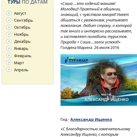
ТУРЫ
ПО ДАТАМ
«Саша …это ходячий махшев!
Молодец!! Приятный в общении,
Август
знающий, с чувством юмора!! Умеет
общаться с уважением, учитывает
Сентябрь
пожелания. Любит страну, о которой
Октябрь
так много и интересно рассказывает,
Ноябрь
и заставляет полюбить туристов.
Декабрь
Природа + Саша….залог успеха!!»
Голдина Марина
26 июля 2016
Январь
Февраль
Март
Апрель
Гид -
Александр Ищенко
«
С благодарностью замечательному
Александру Ищенко, с которым