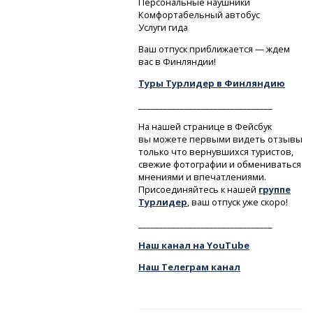
Персональные наушники
Комфортабельный автобус
Услуги гида
Ваш отпуск приближается — ждем
вас в Финляндии!
Туры Турлидер в Финляндию
________________________________
На нашей странице в Фейсбук
вы можете первыми видеть отзывы
только что вернувшихся туристов,
свежие фотографии и обмениваться
мнениями и впечатлениями.
Присоединяйтесь к нашей
группе
Турлидер
, ваш отпуск уже скоро!
________________________________
Наш канал на YouTube
Наш Телеграм канал