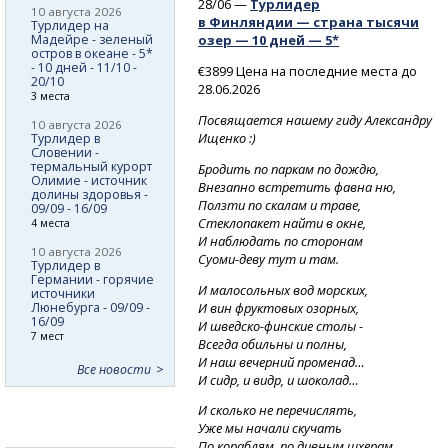
28/06 —
Турлидер
10 августа 2026
в Финляндии — страна тысячи
Турлидер на
Мадейре - зеленый
озер — 10 дней — 5*
остров в океане - 5*
- 10 дней - 11/10 -
€3899 Цена на последние места до
20/10
28.06.2026
3 места
Посвящается нашему гиду Александру
10 августа 2026
Ищенко :)
Турлидер в
Словении -
термальный курорт
Бродить по паркам по дождю,
Олимие - источник
Внезапно встретить фавна ню,
долины здоровья -
Ползти по скалам и траве,
09/09 - 16/09
Стеклопакет найти в окне,
4 места
И наблюдать по сторонам
10 августа 2026
Суоми-деву
тут и там.
Турлидер в
Германии - горячие
И малосольных вод морских,
источники
И вин фруктовых озорных,
Люнебурга - 09/09 -
16/09
И шведско-финские
столы -
7 мест
Всегда обильны и полны,
И наш вечерний променад…
Все новости
И сидр, и видр, и шоколад…
И сколько не перечислять,
Уже мы начали скучать
По кораблям, по дивным шхерам,