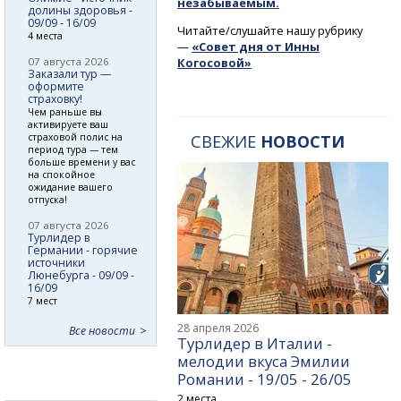
незабываемым.
долины здоровья -
09/09 - 16/09
Читайте/слушайте нашу рубрику
4 места
—
«Совет дня от Инны
07 августа 2026
Когосовой»
Заказали тур —
оформите
страховку!
Чем раньше вы
активируете ваш
страховой полис на
СВЕЖИЕ
НОВОСТИ
период тура — тем
больше времени у вас
на спокойное
ожидание вашего
отпуска!
07 августа 2026
Турлидер в
Германии - горячие
источники
Люнебурга - 09/09 -
16/09
7 мест
28 апреля 2026
Все новости
Турлидер в Италии -
мелодии вкуса Эмилии
Романии - 19/05 - 26/05
2 места