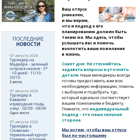
Ваш отпуск
уникален,
и мы верим,
что и подход к его
планированию должен быть
таким же. Мы здесь, чтобы
ПОСЛЕДНИЕ
услышать вас и помочь
НОВОСТИ
воплотить ваши пожелания
в жизнь.
07 августа 2026
Турлидер на
Совет дня:
Не стесняйтесь
Мадейре - зеленый
остров в океане - 5*
задавать вопросы и уточнять
- 10 дней - 11/10 -
детали
.
Наши менеджеры всегда
20/10
готовы предоставить вам всю
3 места
необходимую информацию, помочь
07 августа 2026
с выбором и подобрать тур,
Турлидер в
который идеально соответствует
Баварии -
вашим пожеланиям и бюджету.
изумрудная гладь
озер - 02/09 - 09/09
Помните, что
индивидуальный
Одно место
подход – это наша сильная
сторона
.
07 августа 2026
Турлидер в
Мы хотим, чтобы ваш отпуск
Словении -
термальный курорт
был
по-настоящему
Олимие - источник