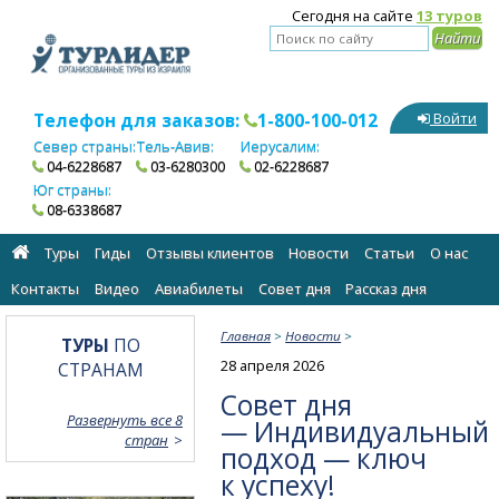
Сегодня на сайте
13 туров
Телефон для заказов:
1-800-100-012
Войти
Север страны:
Тель-Авив:
Иерусалим:
04-6228687
03-6280300
02-6228687
Юг страны:
08-6338687
Туры
Гиды
Отзывы клиентов
Новости
Статьи
О нас
Контакты
Видео
Авиабилеты
Cовет дня
Рассказ дня
Главная
>
Новости
>
ТУРЫ
ПО
28 апреля 2026
СТРАНАМ
Совет дня
Развернуть все 8
— Индивидуальный
стран
подход — ключ
к успеху!