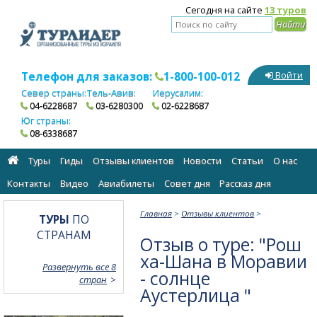
Сегодня на сайте
13 туров
Телефон для заказов:
1-800-100-012
Войти
Север страны:
Тель-Авив:
Иерусалим:
04-6228687
03-6280300
02-6228687
Юг страны:
08-6338687
Туры
Гиды
Отзывы клиентов
Новости
Статьи
О нас
Контакты
Видео
Авиабилеты
Cовет дня
Рассказ дня
Главная
>
Отзывы клиентов
>
ТУРЫ
ПО
СТРАНАМ
Отзыв о туре: "Рош
ха-Шана в Моравии
Развернуть все 8
- солнце
стран
Аустерлица "