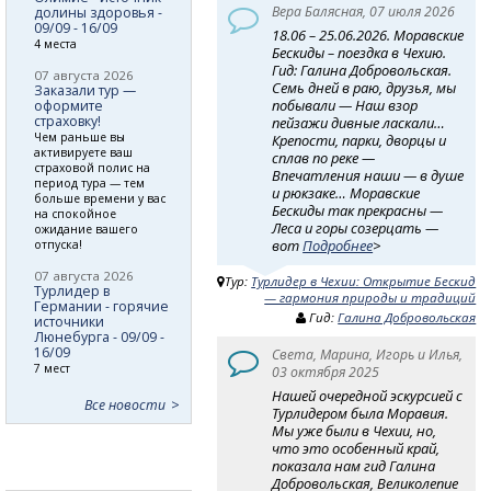
Вера Балясная, 07 июля 2026
долины здоровья -
09/09 - 16/09
18.06 – 25.06.2026. Моравские
4 места
Бескиды – поездка в Чехию.
Гид: Галина Добровольская.
07 августа 2026
Семь дней в раю, друзья, мы
Заказали тур —
побывали — Наш взор
оформите
страховку!
пейзажи дивные ласкали…
Чем раньше вы
Крепости, парки, дворцы и
активируете ваш
сплав по реке —
страховой полис на
Впечатления наши — в душе
период тура — тем
и рюкзаке… Моравские
больше времени у вас
Бескиды так прекрасны —
на спокойное
Леса и горы созерцать —
ожидание вашего
вот
Подробнее
>
отпуска!
07 августа 2026
Тур:
Турлидер в Чехии: Открытие Бескид
Турлидер в
— гармония природы и традиций
Германии - горячие
Гид:
Галина Добровольская
источники
Люнебурга - 09/09 -
16/09
Света, Марина, Игорь и Илья,
7 мест
03 октября 2025
Нашей очередной эскурсией с
Все новости
Турлидером была Моравия.
Мы уже были в Чехии, но,
что это особенный край,
показала нам гид Галина
Добровольская, Великолепие