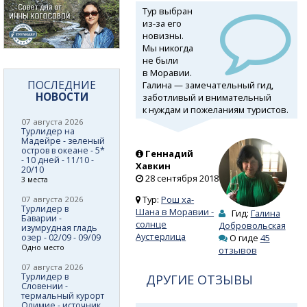
Тур выбран
из-за
его
новизны.
Мы никогда
не были
в Моравии.
ПОСЛЕДНИЕ
Галина — замечательный гид,
НОВОСТИ
заботливый и внимательный
к нуждам и пожеланиям туристов.
07 августа 2026
Турлидер на
Мадейре - зеленый
остров в океане - 5*
Геннадий
- 10 дней - 11/10 -
Хавкин
20/10
28 сентября 2018
3 места
Тур:
Рош ха-
07 августа 2026
Турлидер в
Шана в Моравии -
Гид:
Галина
Баварии -
солнце
Добровольская
изумрудная гладь
Аустерлица
озер - 02/09 - 09/09
О гиде
45
Одно место
отзывов
07 августа 2026
Турлидер в
ДРУГИЕ ОТЗЫВЫ
Словении -
термальный курорт
Олимие - источник