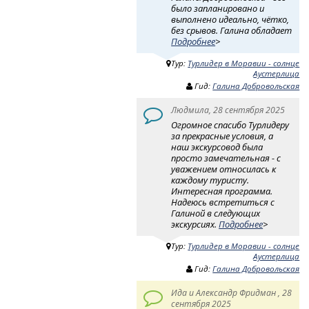
было запланировано и
выполнено идеально, чётко,
без срывов. Галина обладает
Подробнее
>
Тур:
Турлидер в Моравии - солнце
Аустерлица
Гид:
Галина Добровольская
Людмила, 28 сентября 2025
Огромное спасибо Турлидеру
за прекрасные условия, а
наш экскурсовод была
просто замечательная - с
уважением относилась к
каждому туристу.
Интересная программа.
Надеюсь встретиться с
Галиной в следующих
экскурсиях.
Подробнее
>
Тур:
Турлидер в Моравии - солнце
Аустерлица
Гид:
Галина Добровольская
Ида и Александр Фридман , 28
сентября 2025