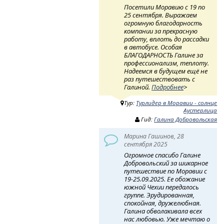
Посетили Моравию с 19 по
25 сентября. Выражаем
огромную благодарность
компании за прекрасную
работу, вплоть до рассадки
в автобусе. Особая
БЛАГОДАРНОСТЬ Галине за
профессионализм, теплоту.
Надеемся в будущем ещё не
раз путешествовать с
Галиной.
Подробнее
>
Тур:
Турлидер в Моравии - солнце
Аустерлица
Гид:
Галина Добровольская
Марина Гашинов, 28
сентября 2025
Огромное спасибо Галине
Добровольский за шикарное
путешествие по Моравии с
19-25.09.2025. Ее обожание
южной Чехии передалось
группе. Эрудированная,
спокойная, дружелюбная.
Галина обволакивала всех
нас любовью. Уже мечтаю о