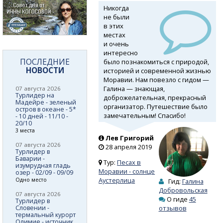
Никогда
не были
в этих
местах
и очень
интересно
ПОСЛЕДНИЕ
было познакомиться с природой,
НОВОСТИ
историей и современной жизнью
Моравии. Нам повезло с гидом —
Галина — знающая,
07 августа 2026
Турлидер на
доброжелательная, прекрасный
Мадейре - зеленый
организатор. Путешествие было
остров в океане - 5*
замечательным! Спасибо!
- 10 дней - 11/10 -
20/10
3 места
Лев Григорий
07 августа 2026
28 апреля 2019
Турлидер в
Баварии -
Тур:
Песах в
изумрудная гладь
Моравии - солнце
озер - 02/09 - 09/09
Аустерлица
Одно место
Гид:
Галина
Добровольская
07 августа 2026
О гиде
45
Турлидер в
Словении -
отзывов
термальный курорт
Олимие - источник