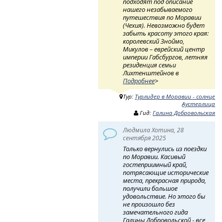
подходят под описание
нашего незабываемого
путешествия по Моравии
(Чехия). Невозможно будет
забыть красоту этого края:
королевский Зноймо,
Микулов – еврейский центр
империи Габсбургов, летняя
резиденция семьи
Лихтенштейнов в
Подробнее
>
Тур:
Турлидер в Моравии - солнце
Аустерлица
Гид:
Галина Добровольская
Людмила Хотина, 28
сентября 2025
Только вернулись из поездки
по Моравии. Касивый
гостеприимный край,
потрясающие исторические
места, прекрасная природа,
получили большое
удовольствие. Но этого бы
не произошло без
замечательного гида
Галины Добровольской - все