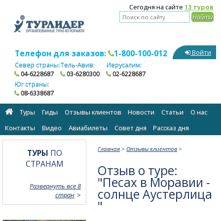
Сегодня на сайте
13 туров
Телефон для заказов:
1-800-100-012
Войти
Север страны:
Тель-Авив:
Иерусалим:
04-6228687
03-6280300
02-6228687
Юг страны:
08-6338687
Туры
Гиды
Отзывы клиентов
Новости
Статьи
О нас
Контакты
Видео
Авиабилеты
Cовет дня
Рассказ дня
Главная
>
Отзывы клиентов
>
ТУРЫ
ПО
СТРАНАМ
Отзыв о туре:
"Песах в Моравии -
Развернуть все 8
солнце Аустерлица
стран
"