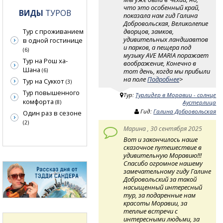
что это особенный край,
ВИДЫ
ТУРОВ
показала нам гид Галина
Добровольская, Великолепие
дворцов, замков,
Тур с проживанием
удивительных ландшавтов
в одной гостинице
и парков, а пещера под
(6)
музыку AVE MARIA поражает
Тур на Рош ха-
воображение, Конечно в
Шана
тот день, когда мы прибыли
(6)
на поле
Подробнее
>
Тур на Суккот
(3)
Тур повышенного
Тур:
Турлидер в Моравии - солнце
комфорта
(8)
Аустерлица
Гид:
Галина Добровольская
Один раз в сезоне
(2)
Марина , 30 сентября 2025
Вот и закончилось наше
сказочное путешествие в
удивительную Моравию!!!
Спасибо огромное нашему
замечательному гиду Галине
Добровольский за такой
насыщенный интересный
тур, за подаренные нам
красоты Моравии, за
теплые встречи с
интересными людьми, за