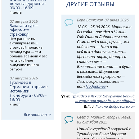
ДРУГИЕ ОТЗЫВЫ
долины здоровья -
09/09 - 16/09
4 места
Вера Балясная, 07 июля 2026
07 августа 2026
Заказали тур —
18.06 – 25.06.2026. Моравские
оформите
Бескиды – поездка в Чехию.
страховку!
Гид: Галина Добровольская.
Чем раньше вы
Семь дней в раю, друзья, мы
активируете ваш
побывали — Наш взор
страховой полис на
пейзажи дивные ласкали…
период тура — тем
Крепости, парки, дворцы и
больше времени у вас
на спокойное
сплав по реке —
ожидание вашего
Впечатления наши — в душе
отпуска!
и рюкзаке… Моравские
Бескиды так прекрасны —
07 августа 2026
Леса и горы созерцать —
Турлидер в
вот
Подробнее
>
Германии - горячие
источники
Люнебурга - 09/09 -
Тур:
Турлидер в Чехии: Открытие Бескид
16/09
— гармония природы и традиций
7 мест
Гид:
Галина Добровольская
Все новости
Света, Марина, Игорь и Илья,
03 октября 2025
Нашей очередной эскурсией с
Турлидером была Моравия.
Мы уже были в Чехии, но,