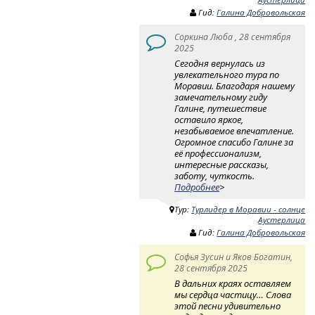
Гид:
Галина Добровольская
Соркина Люба , 28 сентября
2025
Сегодня вернулась из
увлекательного тура по
Моравии. Благодаря нашему
замечательному гиду
Галине, путешествие
оставило яркое,
незабываемое впечатление.
Огромное спасибо Галине за
её профессионализм,
интересные рассказы,
заботу, чуткость.
Подробнее
>
Тур:
Турлидер в Моравии - солнце
Аустерлица
Гид:
Галина Добровольская
Софья Зусин и Яков Богатин,
28 сентября 2025
В дальних краях оставляем
мы сердца частицу… Слова
этой песни удивительно