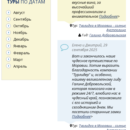
ТУРЫ
ПО ДАТАМ
вкусные вина, за
высочайший
профессионализм и
Август
внимательное
Подробнее
>
Сентябрь
Тур:
Турлидер в Моравии - солнце
Октябрь
Аустерлица
Ноябрь
Гид:
Галина Добровольская
Декабрь
Елена и Дмитрий, 29
Январь
сентября 2025
Февраль
Вот и закончилось наше
Март
чудесное путешествие по
Моравии. Хотим выразить
Апрель
благодарность компании
"Турлидер" и, особенно,
нашему великолепному гиду
Галине Добровольской,
которая помогала нам в
режиме 24/7, влюбила нас в
чудесный край, познакомила
с его историей и
сегодняшним днем. Мы
посетили старинные замки
Подробнее
>
Тур:
Турлидер в Моравии - солнце
Аустерлица