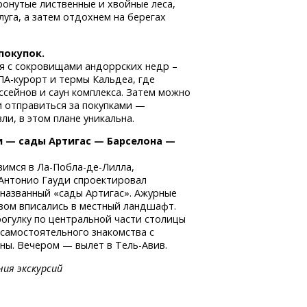
ронутые лиственные и хвойные леса,
уга, а затем отдохнем на берегах
покупок.
я с сокровищами андоррских недр –
ПА-курорт
и термы Кальдеа, где
сейнов и саун комплекса. Затем можно
 отправиться за покупками —
и, в этом плане уникальна.
и — сады Артигас — Барселона —
авимся
в Ла-Побла-де-Лилла,
Антонио Гауди спроектировал
, названный «сады Артигас». Ажурные
зом вписались в местный ландшафт.
огулку по центральной части столицы
 самостоятельного знакомства с
ны. Вечером — вылет в Тель-Авив.
ния экскурсий