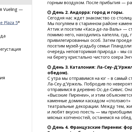
горным воздухом. После прибытия — ра
я Vueling —
День 2. Андорра: город и горы.
Сегодня нас ждет знакомство со столиц
е Plaza 5
*
Мы погуляем в старинном районе каме
Аттик и посетим
«Каса-де-ла-Валь»
— ст
помимо него, находились капелла, суд,
еда
привилегированных особ. Затем проеде
посетим
музей-усадьбу
семьи Пландолит
егустация
очередь неповторимая природа – мы с
на берегу кристально чистого озера Энг
День 3. Каталония:
Ла-Сеу-Д’Урже
обедом).
рия
С утра мы отправимся на юг – в самый 
Ла-Сеу-д’Уржель.
Побродив по невероятн
отправимся в деревню
Ос-де-Сивис.
Она
«Высокие Пиренеи», и этим объясняетс
каменные домики каскадом «сползают» 
театральные декорации. Между тем, жи
и любят вкусно поесть — мы приобщимся
мясных копченостей, останемся на обед
День 4. Французские Пиренеи: ф