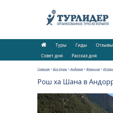
Туры
Гиды
Отзывы
Cовет дня
Рассказ дня
Главная
>
Все туры
>
Андорра
>
Франция
>
Испан
Рош ха Шана в Андорр