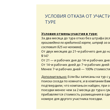
УСЛОВИЯ ОТКАЗА ОТ УЧАСТИ
ТУРЕ
Условия отмены участия в туре:
За два месяца до тура отказ без штрафа (
ес
произведена по кредитной карте, штраф за 
составит $25 на человека
).
От двух месяцев до 21−и рабочего дня до н
$147
От 21 — и рабочих дня до 14−и рабочих дн
От 14−и рабочих дней до 7−и рабочих дней
Менее 7−и рабочих дней — 100% стоимости
Дополнительно:
Если Вы записаны на тур с
поиска соседа по комнате, и в компании Ва
подтвердили, что компаньон найден, при о
поездки менее чем за 2 месяца до тура к с
прибавляется стоимость размещения в од
номере для другого участника поездки.