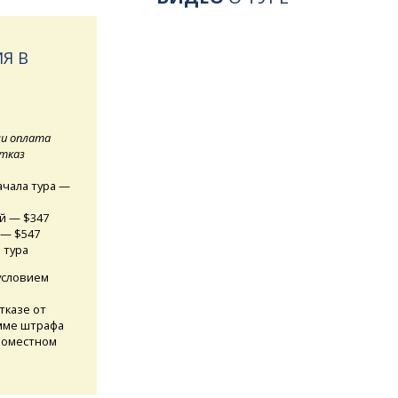
Я В
ли оплата
отказ
ачала тура —
ей — $347
 — $547
 тура
 условием
м
тказе от
умме штрафа
номестном