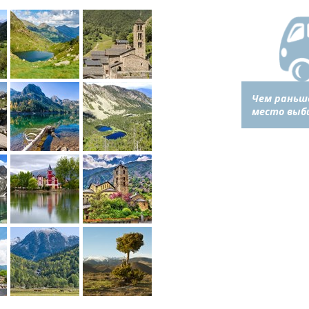
Чем раньш
место выб