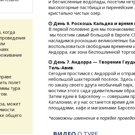
и бесчисленные водопады, посетим нет
высокогорные пастбища и пиренейские л
кристально чистых озер.
День 6. Роскошь Кальдеа и время 
В первой половине дня мы познакомимс
, когда
мы посетим самый большой в Европе
С
 проведения
насладимся роскошью великолепных бас
или
воспользоваться свободным временем и
чаях
Андорра, как зона беспошлинной торговл
проживание
День 7. Андорра — Творение Гауд
Тель-Авив.
Сегодня простимся с Андоррой и отпр
праве
небольшой шахтерский поселок. Здесь 
ить полет
по заказу своего друга необычный парк
аммы тура
мостики этого сада удивительным обра
том.
Затем едем в Барселону — совершим пр
Каталонии, и у нас останется время для
ура, может
площадями, кафе и магазинами Барсело
имости
кже общего
*возможны изменения в порядке проведе
ВИДЕО
О ТУРЕ