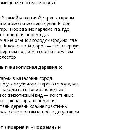
змещение в отеле и отдых.
ей самой маленькой страны Европы.
нных домов и мощеных улиц Барри
аринное здание парламента, где,
 гостиница и тюрьма для
м в небольшой городок Ордино, где
. Княжество Андорра — это в первую
овершим подъем в горы и погуляем
олестер.
ль
и живописная деревня (с
старый в Каталонии город
о узким улочкам старого города, мы
 находится в зоне заповедника
я ее живописный вид — аскетичные
со склона горы, напоминая
тели деревни крайне практичны
 к их ценностям и, после дегустации
.
орт Либерия и «Подземный