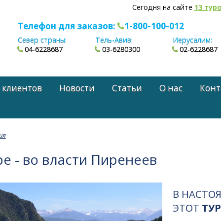
Сегодня на сайте
13 тур
Телефон для заказов:
1-800-100-012
Север страны:
Тель-Авив:
Иерусалим:
04-6228687
03-6280300
02-6228687
 клиентов
Новости
Статьи
О нас
Конт
ия
е - во власти Пиренеев
В НАСТО
ЭТОТ
ТУР