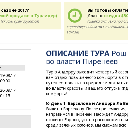
 сезоне 2017?
Вы готовы оплати
ямой продаже в Турлидер)
Для вас
скидка $50
7
(скидки суммируются)
(скидка активна при о
карте/переводом на счет/наличным
заказа)
ОПИСАНИЕ ТУРА
Рош 
во власти Пиренеев
т
Тур в Андорру выходит четвертый сезо
19.09.17
вам отдых повышенного комфорта в оте
09:00
путешествовать на природе и дышать 
во власти красоты и вашего отпуска. Ж
26.09.17
комфорта!
04:15
День 1. Барселона и Андорра Ла Ве
Вылет в Барселону. После приземления
направимся в Пиренеи. Нас ждет Андорр
столицы Европы, уютно расположившаяс
среди зеленых склонов, мы сможем вс