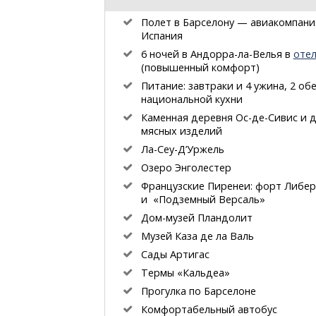
Полет в Барселону — авиакомпани
Испания
6 ночей
в Андорра-ла-Велья
в
отел
(повышенный комфорт)
Питание: завтраки и 4 ужина, 2 об
национальной кухни
Каменная деревня
Ос-де-Сивис
и д
мясных изделий
Ла-Сеу-Д’Уржель
Озеро Энголестер
Французские Пиренеи: форт Либе
и «Подземный Версаль»
Дом-музей
Пландолит
Музей Каза де ла Валь
Сады Артигас
Термы «Кальдеа»
Прогулка по Барселоне
Комфортабельный автобус