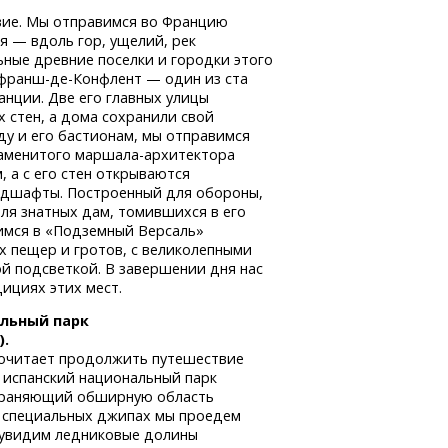
вие. Мы отправимся во Францию
я — вдоль гор, ущелий, рек
ьные древние поселки и городки этого
франш-де-Конфлент
— один из ста
нции. Две его главных улицы
х стен, а дома сохранили свой
ду и его бастионам, мы отправимся
наменитого
маршала-архитектора
 а с его стен открываются
ндшафты. Построенный для обороны,
ля знатных дам, томившихся в его
вимся в «Подземный Версаль»
 пещер и гротов, с великолепными
й подсветкой. В завершении дня нас
ициях этих мест.
альный парк
).
почитает продолжить путешествие
 испанский национальный парк
раняющий обширную область
а специальных джипах мы проедем
 увидим ледниковые долины