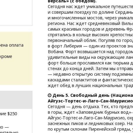
Версаль» (с обедом).
Сегодня нас ждет уникальное путешест
и совершим поездку по долине Сердань
и многочисленных мостов, через уникал
региона. Нас ждет средневековый
Виль
самых красивых городов и деревень Фра
спрятались в кольце высоких крепостны
первоначальный облик. Погуляв по горо
ена оплата
в форт Либерия — один из проектов з
Вобана. Форт возвышается над городом,
(кроме
удивительные виды на окружающие ла
форт больше прославился как тюрьма д
стенах до конца дней. Затем мы отпра
— недавно открытую систему подземных
каскадами сталактитов и фантастическо
ждет обед в лучших национальных трад
День 5. Свободный день (Национ
Айгуэс-Тортес-и-Лаго-Сан-Маурисио
Сегодня — день отдыха. Тех, кто пред
в горы, ждет «Заповедник бурных вод»-
ние $250
Айгуэс-Тортес-и-Лаго-Сан-Маурисио,
ох
заснежных пиков и ледниковых озер. Н
ио
—
по крутым склонам Пиренейской гряды,
нительно