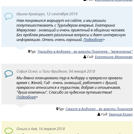
Ирина Криворук, 12 сентября 2019
Нам понравился маршрут на сайте, и мы решили
попутешествовать с Турлидером впервые. Екатерина
Меркулова - знающий и очень приятный в общении человек.
Без проблем решает различные вопросы и дает интересную
информацию. Отель очень хороший.
Подробнее
>
Тур:
Турлидер в Андорре - во власти Пиренеев - "межсезонье"
Гид:
Екатерина Меркулова
София Оснос и Тали Фридман, 04 января 2018
Мы давно планировали тур в Андорру и прекрасно провели
время с Женей, Гид - очень знающий, работает с душой,
прекрасно относится к туристам, добрая и отзывчивая,
"душа компании". Спасибо за чудесное путешествие!
Подробнее
>
Тур:
Суккот в Андорре - во власти Пиренеев
Гид:
Евгения Коган
Ольга и Аня, 16 апреля 2018