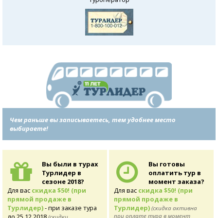
Чем раньше вы записываетесь, тем удобнее место
выбираете!
Вы были в турах
Вы готовы
Турлидер в
оплатить тур в
сезоне 2018?
момент заказа?
Для вас
скидка $50! (при
Для вас
скидка $50! (при
прямой продаже в
прямой продаже в
Турлидер)
- при заказе тура
Турлидер)
(скидка активна
до 25.12.2018
при оплате тура в момент
(скидки