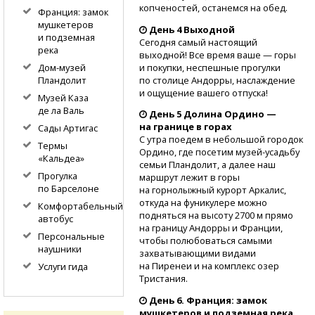
копченостей, останемся на обед.
Франция: замок
мушкетеров
День 4 Выходной
и подземная
Сегодня самый настоящий
река
выходной! Все время ваше — горы
и покупки, неспешные прогулки
Дом-музей
по столице Андорры, наслаждение
Пландолит
и ощущение вашего отпуска!
Музей Каза
де ла Валь
День 5 Долина Ордино —
на границе в горах
Сады Артигас
С утра поедем в небольшой городок
Термы
Ордино, где посетим
музей-усадьбу
«Кальдеа»
семьи Пландолит, а далее наш
Прогулка
маршрут лежит в горы
по Барселоне
на горнолыжный курорт Аркалис,
откуда на фуникулере можно
Комфортабельный
подняться на высоту 2700 м прямо
автобус
на границу Андорры и Франции,
Персональные
чтобы полюбоваться самыми
наушники
захватывающими видами
на Пиренеи и на комплекс озер
Услуги гида
Тристания.
День 6. Франция: замок
мушкетеров и подземная река