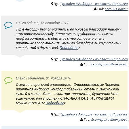
Тур:
Турлидер в Андорре - во власти Пиренеев
Гид:
Евгения Коган
Ольга Беднов, 16 октября 2017
Тур в Андорру был отличным и во многом благодаря нашему
замечательному гиду. Катя очень эрудирована и высоко
профессиональна, а общение с ней оставили очень
приятные воспоминания. Именно благодаря ей группа очень
сплочённой и дружеской.
Подробнее
>
Тур:
Турлидер в Андорре - во власти Пиренеев
Гид:
Екатерина Меркулова
Eлена Рубанович, 01 ноября 2016
Осенняя пора, очей очарованье... Очаровательные Пиренеи,
приятная Андорра, комфортабельный отель с изысканной
кухней и милая Катя - изящная, ироничная, душевная! Что
еще нужно для счастья? CПАСИБО И КАТЕ, И ТУРЛИДЕРУ!
БУДЕМ ДРУЖИТЬ!
Подробнее
>
Тур:
Турлидер в Андорре - во власти Пиренеев
Гид:
Екатерина Меркулова