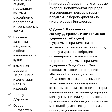
Княжество Андорра — это в первую
сауной,
очередь неповторимая природа –
небольшим
мы совершим подъем в горы и
крытым
погуляем на берегу кристально
бассейном с
чистого озера Энголестер.
подогревом
и тренажерным
День 3. Каталония:
залом
Ла-Сеу-Д’Уржель
и живописная
Питание:
деревня (с обедом)
завтраки
С утра мы отправимся на юг –
и 6 ужинов,
в самый старый в Каталонии город
2 обеда
Ла-Сеу-д’Уржель.
Побродив
национальной
по невероятно узким улочкам
кухни
старого города, мы отправимся
в деревню
Ос-де-Сивис.
Она
Каменная
находится в зоне заповедника
деревня
«Высокие Пиренеи», и этим
Ос-де-Сивис
объясняется ее живописный вид —
и дегустация
аскетичные каменные домики
мясных
каскадом «сползают» со склона горы,
изделий
напоминая театральные декорации.
Ла-Сеу-
Между тем, жители деревни крайне
Д’Уржель
практичны и любят вкусно поесть —
Озеро
мы приобщимся к их ценностям и,
Энголестер
после дегустации мясных