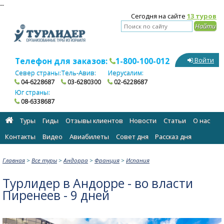
--
Сегодня на сайте
13 туров
Телефон для заказов:
1-800-100-012
Войти
Север страны:
Тель-Авив:
Иерусалим:
04-6228687
03-6280300
02-6228687
Юг страны:
08-6338687
Туры
Гиды
Отзывы клиентов
Новости
Статьи
О нас
Контакты
Видео
Авиабилеты
Cовет дня
Рассказ дня
Главная
>
Все туры
>
Андорра
>
Франция
>
Испания
Турлидер в Андорре - во власти
Пиренеев - 9 дней