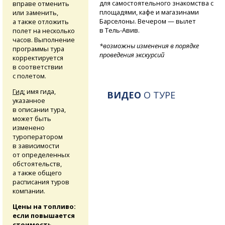
для самостоятельного знакомства с
вправе отменить
площадями, кафе и магазинами
или заменить,
Барселоны. Вечером — вылет
а также отложить
в Тель-Авив.
полет на несколько
часов. Выполнение
*возможны изменения в порядке
программы тура
проведения экскурсий
корректируется
в соответствии
с полетом.
Гид:
имя гида,
ВИДЕО
О ТУРЕ
указанное
в описании тура,
может быть
изменено
туроператором
в зависимости
от определенных
обстоятельств,
а также общего
расписания туров
компании.
Цены на топливо:
если повышается
стоимость