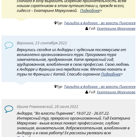
сначала я хочу выразить искрению признательность всем
нашим соратникам в этом путешествии и, прежде всего,
гидессе – Екатерине Меркуловой.
Подробнее
>
Тур:
Турлидер в Андорре - во власти Пиренеев
Гид:
Екатерина Меркулова
Вероника, 23 сентября 2022
Вернулись сегодня из Андорры с чудесным послевкусием от
великолепно организованного тура. Программа тура
замечательная, продуманная. Катя прекрасный гид,
эрудированная, влюблённая в свою профессию. Свою любовь
к Андорре и Франции она передала нам. Мечтаю поехать в
туры по Франции с Катей. Спасибо огромное
Подробнее
>
Тур:
Турлидер в Андорре - во власти Пиренеев
Гид:
Екатерина Меркулова
Ирина Романовский, 28 июля 2022
Андорра, "Во власти Пиренеев". 19.07.22 - 26.07.22.
Интересный тур, прекрасно организованный. Гид Екатерина
Меркулова - выше всяких похвал: профессионал, глубоко
знающая, внимательная, доброжелательная, влюбленная в
Андорру и в свою работу! Ее рассказы увлекали всю