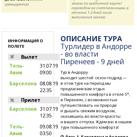
заказа по кредитной карте/
суммируются)
переводом на счет/наличными в
течение 1-2 дней после
выполнения заказа)
ОПИСАНИЕ ТУРА
ИНФОРМАЦИЯ О
Турлидер в Андорре
ПОЛЕТЕ
- во власти
Вылет
Пиренеев - 9 дней
Тель-
31.07.19
Авив
09:00
Тур в Андорру
выходит шестой сезон подряд —
Барселона
08.08.19
в этом туре на период мы
предлагаем вам отдых
22:35
повышенного комфорта в отеле 5*,
Прилет
в Пиренеях, с возможностью
путешествовать на природе
Барселона
31.07.19
и дышать свежим воздухом,
12:35
оказавшись во власти красоты
и вашего отпуска. Ждем вас в нашем
Тель-
09.08.19
туре повышенного комфорта!
Авив
03:50
День 1. Барселона и Андорра