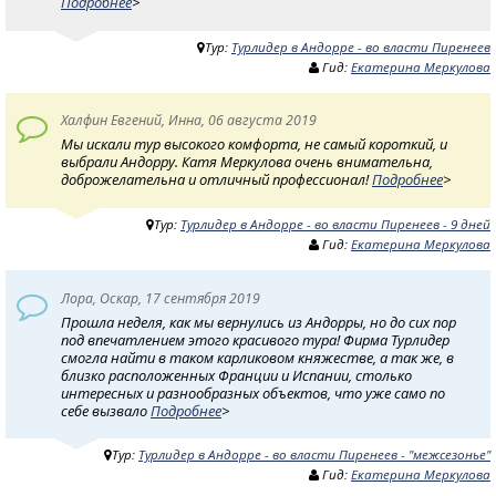
Подробнее
>
Тур:
Турлидер в Андорре - во власти Пиренеев
Гид:
Екатерина Меркулова
Халфин Евгений, Инна, 06 августа 2019
Мы искали тур высокого комфорта, не самый короткий, и
выбрали Андорру. Катя Меркулова очень внимательна,
доброжелательна и отличный профессионал!
Подробнее
>
Тур:
Турлидер в Андорре - во власти Пиренеев - 9 дней
Гид:
Екатерина Меркулова
Лора, Оскар, 17 сентября 2019
Прошла неделя, как мы вернулись из Андорры, но до сих пор
под впечатлением этого красивого тура! Фирма Турлидер
смогла найти в таком карликовом княжестве, а так же, в
близко расположенных Франции и Испании, столько
интересных и разнообразных объектов, что уже само по
себе вызвало
Подробнее
>
Тур:
Турлидер в Андорре - во власти Пиренеев - "межсезонье"
Гид:
Екатерина Меркулова