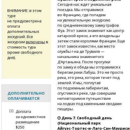
Сегодня нас ждет уникальная
поездка. Мы отправимся
ВНИМАНИЕ: в этом
во Францию, где попадем
туре
на увлекательную экскурсию
не предусмотрена
по средневековому замку графов
оплата
Фуа. Этот замок знаменит как центр
дополнительных
катарской ереси, а его владельцы
экскурсий. Все
затем стали королями Франции. Еще
экскурсии
включены
в
этот замок известен, как место
стоимость тура
службы
г-на
де Трувиля —
(кроме свободного
начальника знаменитого
дня).
Д’Артаньяна. После прогулки
по замку и обеда мы отправимся к
берегам реки Лабуш. Это не просто
река, это река, которая течет под
землей. И мы, поплутав
по подземным лабиринтам,
ДОПОЛНИТЕЛЬНО
спустимся к реке, где совершим
ОПЛАЧИВАЕТСЯ
неповторимое путешествие
на лодках под каменными сводами
пещеры.
Доплата
за одноместное
День 7. Свободный день
размещение
(Национальный парк
$250
Айгуэс-Тортес-и-Лаго-Сан-Мауриси