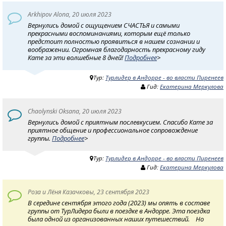
Arkhipov Alona, 20 июля 2023
Вернулись домой с ощущением СЧАСТЬЯ и самыми
прекрасными воспоминаниями, которым ещё только
предстоит полностью проявиться в нашем сознании и
воображении. Огромная благодарность прекрасному гиду
Кате за эти волшебные 8 дней!
Подробнее
>
Тур:
Турлидер в Андорре - во власти Пиренеев
Гид:
Екатерина Меркулова
Chaolynski Oksana, 20 июля 2023
Вернулись домой с приятным послевкусием. Спасибо Кате за
приятное общение и профессиональное сопровождение
группы.
Подробнее
>
Тур:
Турлидер в Андорре - во власти Пиренеев
Гид:
Екатерина Меркулова
Роза и Лёня Казачковы, 23 сентября 2023
В середине сентября этого года (2023) мы опять в составе
группы от ТурЛидера были в поездке в Андорре. Эта поездка
была одной из организованных наших путешествий. Но