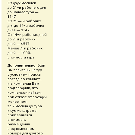
От двух месяцев
до 21−и рабочего дня
до начала тура —
$147
От 21 — и рабочих
дня до 14−и рабочих
дней — $347
От 14−и рабочих дней
до 7−и рабочих
дней — $547
Менее 7−и рабочих
дней — 100%
стоимости тура
Дополнительно:
Если
Вы записаны на тур
с условием поиска
соседа по комнате,
и в компании Вам
подтвердили, что
компаньон найден,
при отказе от поездки
менее чем
за 2 месяца до тура
к сумме штрафа
прибавляется
стоимость
размещения
в одноместном
номере для другого