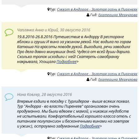
Тур:
Суккот в Андорре - Золотая осень в Пиренеях
Гид:
Екатерина Меркулова
Чаплянка Анна и Юрий, 30 августа 2016
19.8.2016-26.8.2016 Путешествие в Андорру В ресторане
яблоки и груши И вино за ужином рекой. Нас водила по горам
Катюша На красоты поводя рукой. Выходила, речи заводила
Про дела давно минувших дней. Чудеса от всей души дарила.
Сколько тропок исходили с ней! Скатерть-самобранку
накрывала, Угощала
Подробнее
>
Тур:
Суккот в Андорре - Золотая осень в Пиренеях
Гид:
Екатерина Меркулова
Нона Ковлер, 28 августа 2016
Впервые ездили в поездку с Турлидером - выше всяких похвал.
Тур "Андорра - во власти Пиренеев" организован очень
продуманно. Мы были вдвоем с мамой, и никаких неудобств
не испытывали. Комфортабельный хорошего класса отель с
питанием полупансион и бесконечными винами на завтрак
и ужин:), остроумно задуманные
Подробнее
>
Тур:
Суккот в Андорре - Золотая осень в Пиренеях