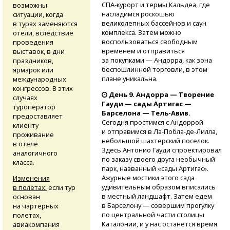
СПА-курорт
и термы Кальдеа, где
возможны
насладимся роскошью
ситуации, когда
великолепных бассейнов и саун
в турах заменяются
комплекса. Затем можно
отели, вследствие
воспользоваться свободным
проведения
временем и отправиться
выставок, в дни
за покупками — Андорра, как зона
праздников,
беспошлинной торговли, в этом
ярмарок или
плане уникальна.
международных
конгрессов. В этих
День 9. Андорра — Творение
случаях
Гауди — сады Артигас —
туроператор
Барселона —
Тель-Авив.
предоставляет
Сегодня простимся с Андоррой
клиенту
и отправимся
в Ла-Побла-де-Лилла,
проживание
небольшой шахтерский поселок.
в отеле
Здесь Антонио Гауди спроектировал
аналогичного
по заказу своего друга необычный
класса.
парк, названный «сады Артигас».
Ажурные мостики этого сада
Изменения
удивительным образом вписались
в полетах:
если тур
в местный ландшафт. Затем едем
основан
в Барселону — совершим прогулку
на чартерных
по центральной части столицы
полетах,
Каталонии, и у нас останется время
авиакомпания