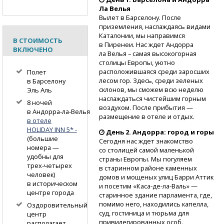
Ла Велья
Вылет в Барселону. После
приземления, наслаждаясь видами
Каталонии, мы направимся
В СТОИМОСТЬ
в Пиренеи. Нас ждет Андорра
ВКЛЮЧЕНО
ла Велья – самая высокогорная
столицы Европы, уютно
расположившаяся среди заросших
Полет
лесом гор. Здесь, среди зеленых
в Барселону
склонов, мы сможем всю неделю
Эль Аль
наслаждаться чистейшим горным
8 ночей
воздухом. После прибытия —
в Андорра-ла-Велья
размещение в отеле и отдых.
в отеле
HOLIDAY INN 5* -
День 2. Андорра: город и горы
(большие
Сегодня нас ждет знакомство
номера —
со столицей самой маленькой
удобны для
страны Европы. Мы погуляем
трех-четырех
в старинном районе каменных
человек)
домов и мощеных улиц Барри Аттик
в историческом
и посетим
«Каса-де-ла-Валь»
—
центре города
старинное здание парламента, где,
помимо него, находились капелла,
Оздоровительный
суд, гостиница и тюрьма для
центр
привилегированных особ.
располагает