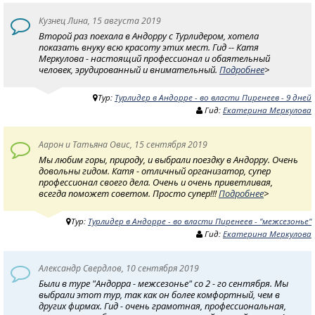
Кузнец Лина, 15 августа 2019
Второй раз поехала в Андорру с Турлидером, хотела
показать внуку всю красоту этих мест. Гид -- Катя
Меркулова - настоящий профессионал и обаятельный
человек, эрудированный и внимательный.
Подробнее
>
Тур:
Турлидер в Андорре - во власти Пиренеев - 9 дней
Гид:
Екатерина Меркулова
Аарон и Татьяна Овис, 15 сентября 2019
Мы любим горы, природу, и выбрали поездку в Андорру. Очень
довольны гидом. Катя - отличный организатор, супер
профессионал своего дела. Очень и очень приветливая,
всегда поможет советом. Просто супер!!!
Подробнее
>
Тур:
Турлидер в Андорре - во власти Пиренеев - "межсезонье"
Гид:
Екатерина Меркулова
Александр Свердлов, 10 сентября 2019
Были в туре "Андорра - межсезонье" со 2 - го сентября. Мы
выбрали этот тур, так как он более комфортный, чем в
других фирмах. Гид - очень грамотная, профессиональная,