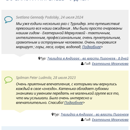
Svetlana Gennady Podolsky, 24 июля 2024
Мы уже ездили несколько раз с Турлидер. это путешествиё
превзошло все наши ожидания . Мы были просто очарованы
нашим гидом - Екатериной Меркуловой - тактичным,
интелигеннным, профессиональным, очень пунктуальным,
грамотным и остроумным человеком. Очень понравился
маршрут ; горы, леса, озёра, водопад,
Подробнее
>
Тур:
Турлидер в Андорре - во власти Пиренеев - 8 дней
Гид:
Екатерина Меркулова
Spilman Peter Ludmila, 28 июля 2023
Очень приятные впечатления, с которыми мы вернулись
каждый в свое «гнездо». Катенька обладает губокми
знаниями и умением передать не маленькой группе все то,
что мы услышали. Было очень интересно и
впечатлительно. Спасибо!
Подробнее
>
Тур:
Турлидер в Андорре - во власти Пиренеев
Гид:
Екатерина Меркулова