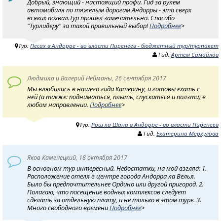
Добрый, знающий - настоящий профи. Гид за рулем
автомобиля по тяжелым дорогам Андорры - это сверх
всяких похвал.Тур прошёл замечательно. Спасибо
"Турлидеру" за такой правильный выбор!
Подробнее
>
Тур:
Песах в Андорре - во власти Пиренеев - бюджетный тур/турпакет
Гид:
Артем Самойлов
Людмила и Валерий Нейманы, 26 сентября 2017
Мы влюбились в нашего гида Катерину, и готовы ехать с
ней (а также: подниматься, плыть, спускаться и ползти) в
любом направлении.
Подробнее
>
Тур:
Рош ха Шана в Андорре - во власти Пиренеев
Гид:
Екатерина Меркулова
Яков Каменецкий, 18 октября 2017
В основном тур интересный. Недостатки, на мой взгляд: 1.
Расположение отеля в центре города Андорра ла Велья.
Было бы предпочтительнее Ордино или другой пригород. 2.
Полагаю, что посещение водных комплексов следует
сделать за отдельную плату, и не только в этом туре. 3.
Много свободного времени
Подробнее
>