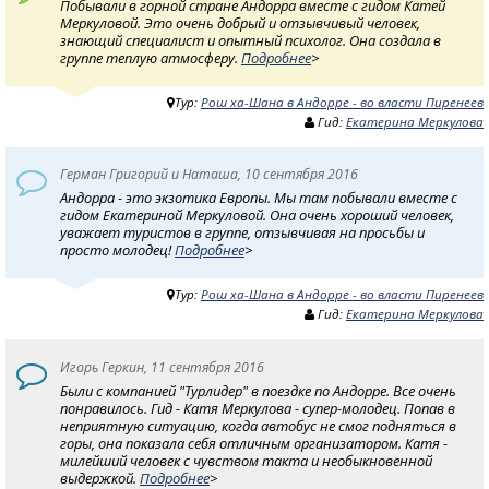
Побывали в горной стране Андорра вместе с гидом Катей
Меркуловой. Это очень добрый и отзывчивый человек,
знающий специалист и опытный психолог. Она создала в
группе теплую атмосферу.
Подробнее
>
Тур:
Рош ха-Шана в Андорре - во власти Пиренеев
Гид:
Екатерина Меркулова
Герман Григорий и Наташа, 10 сентября 2016
Андорра - это экзотика Европы. Мы там побывали вместе с
гидом Екатериной Меркуловой. Она очень хороший человек,
уважает туристов в группе, отзывчивая на просьбы и
просто молодец!
Подробнее
>
Тур:
Рош ха-Шана в Андорре - во власти Пиренеев
Гид:
Екатерина Меркулова
Игорь Геркин, 11 сентября 2016
Были с компанией "Турлидер" в поездке по Андорре. Все очень
понравилось. Гид - Катя Меркулова - супер-молодец. Попав в
неприятную ситуацию, когда автобус не смог подняться в
горы, она показала себя отличным организатором. Катя -
милейший человек с чувством такта и необыкновенной
выдержкой.
Подробнее
>