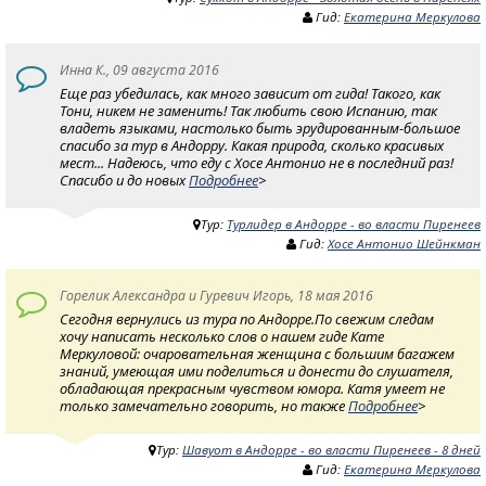
Гид:
Екатерина Меркулова
Инна К., 09 августа 2016
Еще раз убедилась, как много зависит от гида! Такого, как
Тони, никем не заменить! Так любить свою Испанию, так
владеть языками, настолько быть эрудированным-большое
спасибо за тур в Андорру. Какая природа, сколько красивых
мест... Надеюсь, что еду с Хосе Антонио не в последний раз!
Спасибо и до новых
Подробнее
>
Тур:
Турлидер в Андорре - во власти Пиренеев
Гид:
Хосе Антонио Шейнкман
Горелик Александра и Гуревич Игорь, 18 мая 2016
Сегодня вернулись из тура по Андорре.По свежим следам
хочу написать несколько слов о нашем гиде Кате
Меркуловой: очаровательная женщина с большим багажем
знаний, умеющая ими поделиться и донести до слушателя,
обладающая прекрасным чувством юмора. Катя умеет не
только замечательно говорить, но также
Подробнее
>
Тур:
Шавуот в Андорре - во власти Пиренеев - 8 дней
Гид:
Екатерина Меркулова