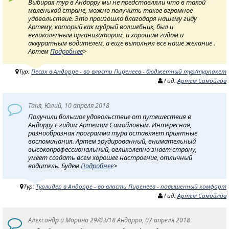
Выбирая тур в Андорру мы не представляли что в такой
маленькой стране, можно получить такое огромное
удовольствие. Это произошло благодаря нашему гиду
Артему, который как мудрый волшебник, был и
великолепным организатором, и хорошим гидом и
аккуратным водителем, а еще выполнял все наше желание .
Артем
Подробнее
>
Тур:
Песах в Андорре - во власти Пиренеев - бюджетный тур/турпакет
Гид:
Артем Самойлов
Таня, Юлий, 10 апреля 2018
Получили большое удовольствие от путешествия в
Андорру с гидом Артемом Самойловым. Интересная,
разнообразная программа тура оставляет приятные
воспоминания. Артем эрудированный, внимательный
высокопрoфессиональный, великолепно знает страну,
умеет создать всем хорошее настроение, отличный
водитель. Будем
Подробнее
>
Тур:
Турлидер в Андорре - во власти Пиренеев - повышенный комфорт
Гид:
Артем Самойлов
Александр и Марина 29/03/18 Андорра, 07 апреля 2018