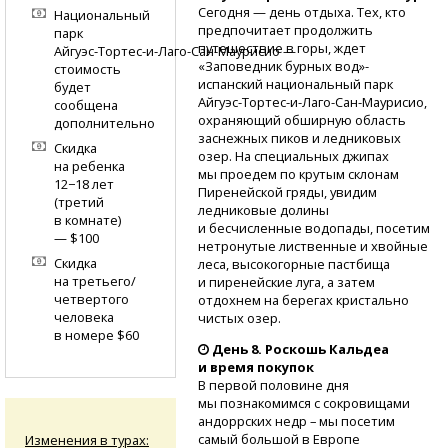
Сегодня — день отдыха. Тех, кто
Национальный
предпочитает продолжить
парк
путешествие в горы, ждет
Айгуэс-Тортес-и-Лаго-Сан-Маурисио
—
«Заповедник бурных вод»-
стоимость
испанский национальный парк
будет
Айгуэс-Тортес-и-Лаго-Сан-Маурисио,
сообщена
охраняющий обширную область
дополнительно
заснежных пиков и ледниковых
Скидка
озер. На специальных джипах
на ребенка
мы проедем по крутым склонам
12−18 лет
Пиренейской гряды, увидим
(третий
ледниковые долины
в комнате)
и бесчисленные водопады, посетим
— $100
нетронутые лиственные и хвойные
Скидка
леса, высокогорные пастбища
на третьего/
и пиренейские луга, а затем
четвертого
отдохнем на берегах кристально
человека
чистых озер.
в номере $60
День 8. Роскошь Кальдеа
и время покупок
В первой половине дня
мы познакомимся с сокровищами
андоррских недр – мы посетим
самый большой в Европе
Изменения в турах: