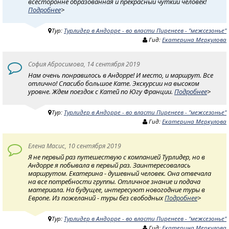
всесторонне образованная и прекрасный чуткий человек!
Подробнее
>
Тур:
Турлидер в Андорре - во власти Пиренеев - "межсезонье"
Гид:
Екатерина Меркулова
София Абросимова, 14 сентября 2019
Нам очень понравилось в Андорре! И место, и маршрут. Все
отлично! Спасибо большое Кате. Экскурсии на высоком
уровне. Ждем поездок с Катей по Югу Франции.
Подробнее
>
Тур:
Турлидер в Андорре - во власти Пиренеев - "межсезонье"
Гид:
Екатерина Меркулова
Елена Масис, 10 сентября 2019
Я не первый раз путешествую с компанией Турлидер, но в
Андорре я побывала в первый раз. Заинтересовалась
маршрутом. Екатерина - душевный человек. Она отвечала
на все потребности группы. Отличное знание и подача
материала. На будущее, интересуют новогодние туры в
Европе. Из пожеланий - туры без свободных
Подробнее
>
Тур:
Турлидер в Андорре - во власти Пиренеев - "межсезонье"
Гид:
Екатерина Меркулова