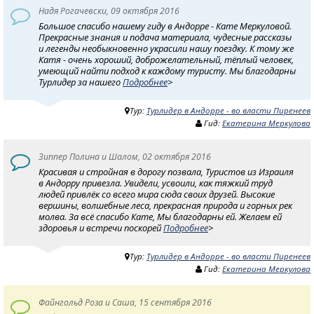
Надя Рогачевски, 09 октября 2016
Большое спасибо нашему гиду в Андорре - Кате Меркуловой.
Прекрасные знания и подача материала, чудесные рассказы
и легенды необыкновенно украсили нашу поездку. К тому же
Катя - очень хороший, доброжелательный, тёплый человек,
умеющий найти подход к каждому туристу. Мы благодарны
Турлидер за нашего
Подробнее
>
Тур:
Турлидер в Андорре - во власти Пиренеев
Гид:
Екатерина Меркулова
Зиппер Полина и Шалом, 02 октября 2016
Красивая и стройная в дорогу позвала, Туристов из Израиля
в Андорру привезла. Увидели, усвоили, как тяжкий труд
людей привлёк со всего мира сюда своих друзей. Высокие
вершины, волшебные леса, прекрасная природа и горных рек
молва. За всё спасибо Кате, Мы благодарны ей. Желаем ей
здоровья и встречи поскорей
Подробнее
>
Тур:
Турлидер в Андорре - во власти Пиренеев
Гид:
Екатерина Меркулова
Файнгольд Роза и Саша, 15 сентября 2016