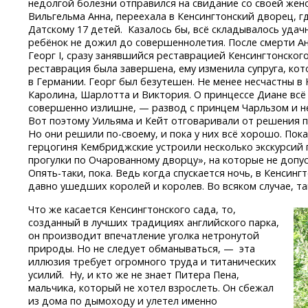
недолгой болезни отправился на свидание со своей жен
Вильгельма Анна, переехала в Кенсингтонский дворец, г
Датскому 17 детей. Казалось бы, всё складывалось удачн
ребёнок не дожил до совершеннолетия. После смерти Ан
Георг I, сразу занявшийся реставрацией Кенсингтонского
реставрация была завершена, ему изменила супруга, кот
в Германии. Георг был безутешен. Не менее несчастны 
Каролина, Шарлотта и Виктория. О принцессе Диане всё
совершенно излишне, — развод с принцем Чарльзом и не
Вот поэтому Уильяма и Кейт отговаривали от решения п
Но они решили
по-своему,
и пока у них всё хорошо. Пока
герцогиня Кембриджские устроили несколько экскурсий
прогулки по Очарованному дворцу», на которые не допус
Опять-таки,
пока. Ведь когда спускается ночь, в Кенсин
давно ушедших королей и королев. Во всяком случае, та
Что же касается Кенсингтонского сада, то,
созданный в лучших традициях английского парка,
он производит впечатление уголка нетронутой
природы. Но не следует обманываться, — эта
иллюзия требует огромного труда и титанических
усилий. Ну, и кто же не знает Питера Пена,
мальчика, который не хотел взрослеть. Он сбежал
из дома по дымоходу и улетел именно