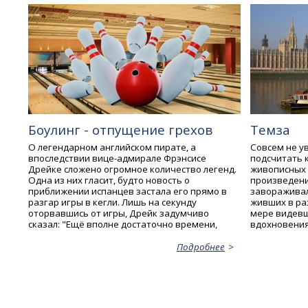
Боулинг - отпущение грехов
Темза
О легендарном английском пирате, а
Совсем не ув
впоследствии вице-адмирале Фрэнсисе
подсчитать 
Дрейке сложено огромное количество легенд.
живописных 
Одна из них гласит, будто новость о
произведени
приближении испанцев застала его прямо в
завораживал
разгар игры в кегли. Лишь на секунду
живших в ра
оторвавшись от игры, Дрейк задумчиво
мере видевш
сказал: "Ещё вполне достаточно времени,
вдохновения
Подробнее