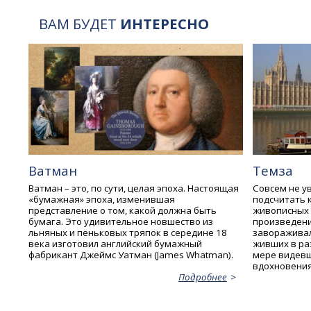
ВАМ БУДЕТ
ИНТЕРЕСНО
Ватман
Темза
Ватман – это, по сути, целая эпоха. Настоящая
Совсем не ув
«бумажная» эпоха, изменившая
подсчитать 
представление о том, какой должна быть
живописных 
бумага. Это удивительное новшество из
произведени
льняных и пеньковых тряпок в середине 18
завораживал
века изготовил английский бумажный
живших в ра
фабрикант Джеймс Уатман (James Whatman).
мере видевш
вдохновения
Подробнее