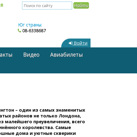
ов
Юг страны:
08-6338687
Войти
акты
Видео
Авиабилеты
ингтон – один из самых знаменитых
атых районов не только Лондона,
ез малейшего преувеличения, всего
инённого королевства. Самые
ошные дома и уютные скверики