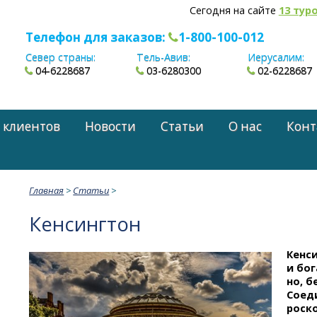
Сегодня на сайте
13 тур
Телефон для заказов:
1-800-100-012
Север страны:
Тель-Авив:
Иерусалим:
04-6228687
03-6280300
02-6228687
 клиентов
Новости
Статьи
О нас
Конт
Главная
>
Статьи
>
Кенсингтон
Кенс
и бог
но, б
Соед
роск