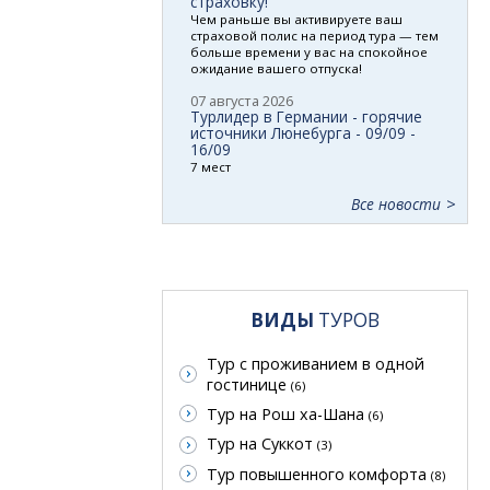
страховку!
Чем раньше вы активируете ваш
страховой полис на период тура — тем
больше времени у вас на спокойное
ожидание вашего отпуска!
07 августа 2026
Турлидер в Германии - горячие
источники Люнебурга - 09/09 -
16/09
7 мест
Все новости
ВИДЫ
ТУРОВ
Тур с проживанием в одной
гостинице
(6)
Тур на Рош ха-Шана
(6)
Тур на Суккот
(3)
Тур повышенного комфорта
(8)