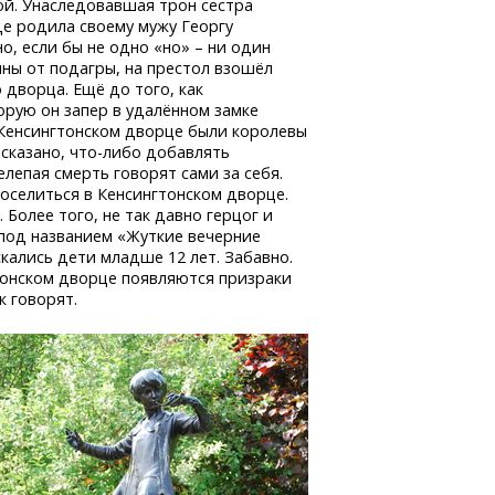
ой. Унаследовавшая трон сестра
де родила своему мужу Георгу
о, если бы не одно «но» – ни один
ны от подагры, на престол взошёл
 дворца. Ещё до того, как
орую он запер в удалённом замке
в Кенсингтонском дворце были королевы
 сказано,
что-либо
добавлять
лепая смерть говорят сами за себя.
оселиться в Кенсингтонском дворце.
. Более того, не так давно герцог и
 под названием «Жуткие вечерние
кались дети младше 12 лет. Забавно.
гтонском дворце появляются призраки
к говорят.