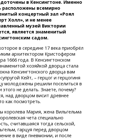
едоточены в Кенсингтоне. Именно
ь расположены всемирно
енитый концертный зал «Роял
рт Холл», и не менее
лавленный музей Виктории
ется, является знаменитый
сингтонским садом.
которое в середине 17 века приобрёл
ликим архитектором Кристофером
а 1666 года. В Кенсингтонском
 знаменитой хозяйкой дворца стала
 окна Кенсингтонского дворца вам
супругой Кейт, – герцог и герцогиня
году молодожёны решили поселиться в
этого не делать. Знаете, почему?
ся, над дворцом висит древнее
то как посмотреть.
спы королева Мария, жена Вильгельма
королевская чета специально
сть, считавшаяся тогда сельской,
льгельм, гарцуя перед дворцом
нение в виде пневмонии, и после