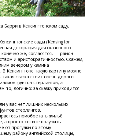
а Барри в Кенсингтонском саду,
 Кенсингтонские сады (Kensington
тменная декорация для сказочного
 конечно же, согласятся, — район
ством и аристократичностью. Скажем,
мним вечером у камина
. В Кенсингтоне такую картину можно
 такая сказка стоит очень дорого.
иллион фунтов стерлингов, а
ем-то,
логично: за сказку приходится
ли у вас нет лишних нескольких
фунтов стерлингов,
бираетесь приобретать жильё
е, а просто хотите получить
е от прогулки по этому
шему району английской столицы,