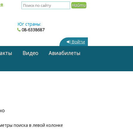
ов
Юг страны:
08-6338687
Войти
акты
Видео
Авиабилеты
но
метры поиска в левой колонке