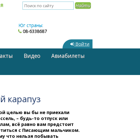
ов
Юг страны:
08-6338687
Войти
акты
Видео
Авиабилеты
й карапуз
ой целью вы бы не приехали
ссель,
– будь-то
отпуск или
лам, всё равно вам предстоит
етиться с Писающим мальчиком.
му что нельзя побывать