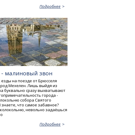
Подробнее
 - малиновый звон
 езды на поезде от Брюсселя
ород Мехелен. Лишь выйдя из
аза буквально сразу выхватывают
топримечательность города -
локольню собора Святого
 знаете, что самое забавное?
у колокольню, невольно задаёшься
то
Подробнее