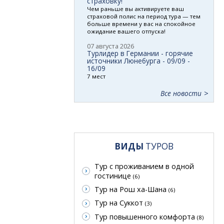
страховку!
Чем раньше вы активируете ваш
страховой полис на период тура — тем
больше времени у вас на спокойное
ожидание вашего отпуска!
07 августа 2026
Турлидер в Германии - горячие
источники Люнебурга - 09/09 -
16/09
7 мест
Все новости
ВИДЫ
ТУРОВ
Тур с проживанием в одной
гостинице
(6)
Тур на Рош ха-Шана
(6)
Тур на Суккот
(3)
Тур повышенного комфорта
(8)