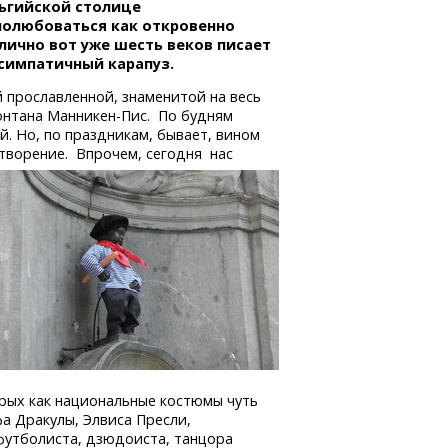
льгийской столице
 полюбоваться как откровенно
лично вот уже шесть веков писает
 симпатичный карапуз.
й прославленной, знаменитой на весь
онтана
Манникен-Пис.
По будням
. Но, по праздникам, бывает, вином
отворение.
Впрочем, сегодня нас
орых как национальные костюмы чуть
фа Дракулы, Элвиса Пресли,
 футболиста, дзюдоиста, танцора