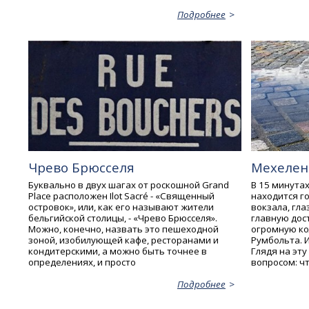
Подробнее
Чрево Брюсселя
Мехелен
Буквально в двух шагах от роскошной Grand
В 15 минутах
Place расположен Ilot Sacré - «Священный
находится г
островок», или, как его называют жители
вокзала, гл
бельгийской столицы, - «Чрево Брюсселя».
главную дос
Можно, конечно, назвать это пешеходной
огромную ко
зоной, изобилующей кафе, ресторанами и
Румбольта. И
кондитерскими, а можно быть точнее в
Глядя на эт
определениях, и просто
вопросом: ч
Подробнее