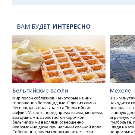
ВАМ БУДЕТ
ИНТЕРЕСНО
Бельгийские вафли
Мехелен
Мир полон соблазнов. Некоторые из них
В 15 минутах
совершенно беспощадные. Один из самых
находится г
беспощадных называется "бельгийские
вокзала, гл
вафли". Устоять перед ароматными, мягкими,
главную дос
воздушными, с золотистой корочкой
огромную ко
бельгийскими вафлями совершенно
Румбольта. И
невозможно даже при наличии сильной воли.
Глядя на эт
Собственно, зачем сопротивляться, если
вопросом: ч