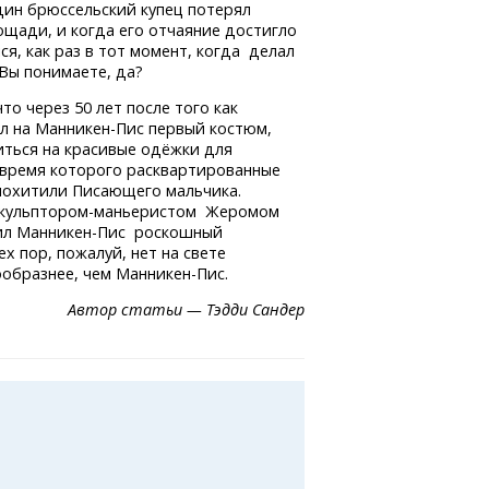
один брюссельский купец потерял
лощади, и когда его отчаяние достигло
ся, как раз в тот момент, когда делал
 Вы понимаете, да?
что через 50 лет после того как
ел
на Манникен-Пис
первый костюм,
ться на красивые одёжки для
 время которого расквартированные
 похитили Писающего мальчика.
кульптором-маньеристом
Жеромом
ил
Манникен-Пис
роскошный
х пор, пожалуй, нет на свете
ообразнее, чем Манникен-Пис.
Автор статьи — Тэдди Сандер