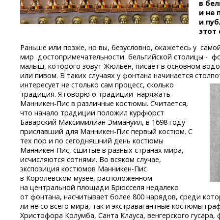
в бе
и не
и пуб
этот
Раньше или позже, но вы, безусловно, окажетесь у само
мир достопримечательности бельгийской столицы - ф
малыш, которого зовут Жюльен, писает в основном водой
или пивом. В таких случаях у фонтана начинается столп
интересует не столько сам процесс, сколько
традиция. Я говорю о традиции наряжать
Манникен-Пис
в различные костюмы. Считается,
что начало традиции положил курфюрст
Баварский
Максимилиан-Эммануил,
в 1698 году
приславший для
Манникен-Пис
первый костюм. С
тех пор и по сегодняшний день костюмы
Манникен-Пис,
сшитые в разных странах мира,
исчисляются сотнями. Во всяком случае,
экспозиция костюмов
Манникен-Пис
в Королевском музее, расположенном
на центральной площади Брюсселя недалеко
от фонтана, насчитывает более 800 нарядов, среди кот
ли не со всего мира, так и экстравагантные костюмы гра
Христофора Колумба, Санта Клауса, венгерского гусара,