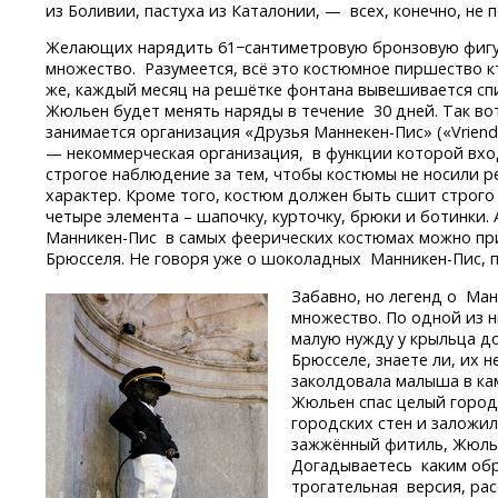
из Боливии, пастуха из Каталонии, — всех, конечно, не п
Желающих нарядить 61−сантиметровую бронзовую фиг
множество. Разумеется, всё это костюмное пиршество
к
же, каждый месяц на решётке фонтана вывешивается сп
Жюльен будет менять наряды в течение 30 дней. Так в
занимается организация «Друзья
Маннекен-Пис»
(«Vrien
— некоммерческая организация, в функции которой вхо
строгое наблюдение за тем, чтобы костюмы не носили 
характер. Кроме того, костюм должен быть сшит строго 
четыре элемента – шапочку, курточку, брюки и ботинки.
Манникен-Пис
в самых феерических костюмах можно при
Брюсселя. Не говоря уже о шоколадных
Манникен-Пис,
п
Забавно, но легенд о
Ман
множество. По одной из 
малую нужду у крыльца д
Брюсселе, знаете ли, их 
заколдовала малыша в ка
Жюльен спас целый город,
городских стен и заложил
зажжённый фитиль, Жюлье
Догадываетесь каким обр
трогательная версия, рас