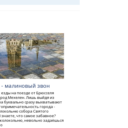
 - малиновый звон
 езды на поезде от Брюсселя
ород Мехелен. Лишь выйдя из
аза буквально сразу выхватывают
топримечательность города -
локольню собора Святого
 знаете, что самое забавное?
у колокольню, невольно задаёшься
то