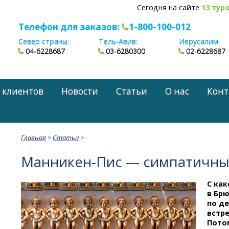
Сегодня на сайте
13 тур
Телефон для заказов:
1-800-100-012
Север страны:
Тель-Авив:
Иерусалим:
04-6228687
03-6280300
02-6228687
 клиентов
Новости
Статьи
О нас
Конт
Главная
>
Статьи
>
Манникен-Пис
— симпатичны
С как
в Брю
по де
встр
Пото