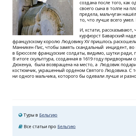
создана после того, как 
своего сына в толпе на п
предела, мальчуган нашёл
то, что лучше всего умел.
И, кстати, рассказывают, 
курфюрст Баварский над
французскому королю Людовику XV пришлось раскошели
Манникен-Пис,
чтобы замять скандальный инцидент, во
в Брюсселе французские солдаты, видимо, шутки ради,
В итоге скульптура, созданная в 1619 году придворным
с
Дюкенуа, была возвращена на место, а Людовик подар
костюмчик, украшенный орденом Святого Людовика. С те
ни одного мальчика, которого бы одевали лучше и разн
Туры в
Бельгию
Все статьи про
Бельгию