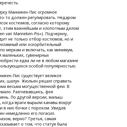
еречесть.
урку
Манникен-Пис
огромное
то-то
должен регулировать. Недаром
исок костюмов, согласно которому
от, этим важнейшим и хлопотным делом
den
van Manneken-Pis»).
Подчеркну,
дит не только отбор костюмов, но и
рекламный или оскорбительный
по меркам и включать, как минимум,
 А маленьких, сувенирных
обрести едва ли не в любом магазине
ользующихся особой популярностью.
никен-Пис
существует великое
них, шалун Жюльен решил справить
ома весьма могущественной феи. В
немало. Разгневавшись, фея
мень. По другой версии, малыш
 когда враги вырыли канавы вокруг
и в них бочки с порохом. Увидев
н немедленно его погасил.
азом, верно? Третья, самая
сказывает о том, что статуя была