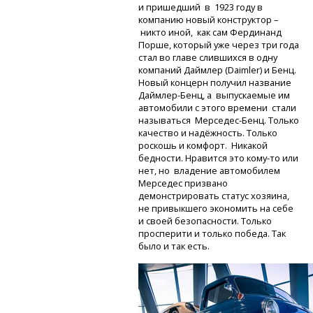
и пришедший в 1923 году в
компанию новый конструктор –
никто иной, как сам Фердинанд
Порше, который уже через три года
стал во главе слившихся в одну
компаний Даймлер (Daimler) и Бенц.
Новый концерн получил название
Даймлер-Бенц,
а выпускаемые им
автомобили с этого времени стали
называться
Мерседес-Бенц.
Только
качество и надёжность. Только
роскошь и комфорт. Никакой
бедности. Нравится это
кому-то
или
нет, но владение автомобилем
Мерседес призвано
демонстрировать статус хозяина,
не привыкшего экономить на себе
и своей безопасности. Только
просперити и только победа. Так
было и так есть.