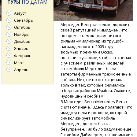
ТУРЫ
ПО ДАТАМ
Август
Сентябрь
Мерседес-Бенц
настолько дорожит
Октябрь
своей репутацией и имиджем, что
Ноябрь
во время съёмок знаменитого
фильма «Миллионер из трущоб»,
Декабрь
награждённого в 2009 году
Январь
восьмью премиями Оскар,
Февраль
поставила условие, чтобы в сценах
Март
с участием различных моделей
автомобиля Мерседес были
Апрель
затёрты фирменные трёхконечные
звёзды. Нет, не во всех сценах.
Только в тех, которые снимались
в бедных районах Мумбаи. Скажете,
чудовищный снобизм?
В Мерседес-Бенц
(Mercedes-Benz)
считают иначе. Здесь полагают, что
имидж успеха и роскоши, который
символизирует автомобиль
Мерседес, должен быть
безупречен. Так было задумано ещё
Готлибом Даймлером, так же мыслил