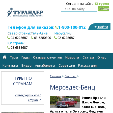
Сегодня на сайте
13 туров
Телефон для заказов:
1-800-100-012
Войти
Север страны:
Тель-Авив:
Иерусалим:
04-6228687
03-6280300
02-6228687
Юг страны:
08-6338687
Туры
Гиды
Отзывы клиентов
Новости
Статьи
О нас
Контакты
Видео
Авиабилеты
Cовет дня
Рассказ дня
Главная
>
Статьи
>
ТУРЫ
ПО
СТРАНАМ
Мерседес-Бенц
Развернуть все 8
Элвис Пресли,
стран
Джон Ленон,
Коко Шанель,
Аристотель Онассис, Фидель