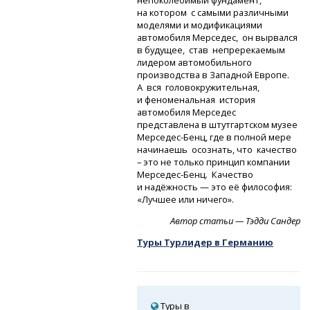
непоколебимый фундамент,
на котором с самыми различными
моделями и модификациями
автомобиля Мерседес, он вырвался
в будущее, став непререкаемым
лидером автомобильного
производства в Западной Европе.
А вся головокружительная,
и феноменальная история
автомобиля Мерседес
представлена в штутгартском музее
Мерседес-Бенц,
где в полной мере
начинаешь осознать, что качество
– это не только принцип компании
Мерседес-Бенц.
Качество
и надёжность — это её философия:
«Лучшее или ничего».
Автор статьи — Тэдди Сандер
Туры Турлидер в Германию
Туры в