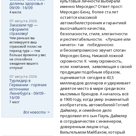
культовые личности выбирали
долины здоровья -
именно Мерседес? Ответ прост:
09/09 - 16/09
Мерседес-Бенц
более ста лет
4 места
остаётся классикой
07 августа 2026
автомобилестроения и гарантией
Заказали тур —
высочайшего качества,
оформите
страховку!
безопасности, стиля, элегантности
Чем раньше вы
и респектабельности. «Лучшее или
активируете ваш
ничего»- так победоносно
страховой полис на
и бескомпромиссно звучит слоган
период тура — тем
больше времени у вас
Мерседес-Бенц.
Никакой ложной
на спокойное
скромности. К чему скромность,
ожидание вашего
если компания, заявляющая о своей
отпуска!
продукции подобным образом,
07 августа 2026
оценивается сегодня в 43,5
Турлидер в
миллиардов долларов и удерживает
Германии - горячие
девятое место в мире среди всех
источники
Люнебурга - 09/09 -
мыслимых брендов. А началось всё
16/09
в 1900 году, когда умер знаменитый
7 мест
изобретатель автомобилей Готлиб
Даймлер, и семейное дело
Все новости
продолжил его сын Пауль Даймлер
в сотрудничестве с инженером,
доверенным лицом отца,
Вильгельмом Майбахом, который