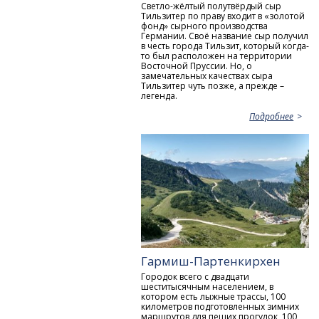
Светло-жёлтый полутвёрдый сыр
Тильзитер по праву входит в «золотой
фонд» сырного производства
Германии. Своё название сыр получил
в честь города Тильзит, который когда-
то был расположен на территории
Восточной Пруссии. Но, о
замечательных качествах сыра
Тильзитер чуть позже, а прежде –
легенда.
Подробнее
Гармиш-Партенкирхен
Городок всего с двадцати
шеститысячным населением, в
котором есть лыжные трассы, 100
километров подготовленных зимних
маршрутов для пеших прогулок, 100