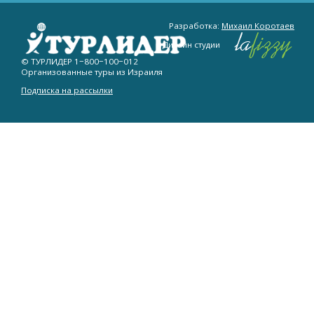
Разработка:
Михаил Коротаев
Дизайн студии
© ТУРЛИДЕР
1−800−100−012
Организованные туры из Израиля
Подписка на рассылки