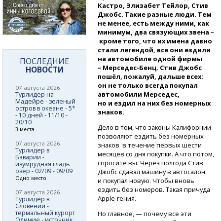
Кастро, Элизабет Тейлор, Стив
Джобс. Такие разные люди. Тем
не менее, есть между ними, как
минимум, два связующих звена –
кроме того, что их имена давно
стали легендой, все они ездили
на автомобиле одной фирмы
ПОСЛЕДНИЕ
– Мерседес-Бенц.
Стив Джобс
НОВОСТИ
пошёл, пожалуй, дальше всех:
он не только всегда покупал
07 августа 2026
автомобили Мерседес,
Турлидер на
Мадейре - зеленый
но и ездил на них без номерных
остров в океане - 5*
знаков.
- 10 дней - 11/10 -
20/10
Дело в том, что законы Калифорнии
3 места
позволяют ездить без номерных
07 августа 2026
знаков в течение первых шести
Турлидер в
месяцев со дня покупки. А что потом,
Баварии -
спросите вы. Через полгода Стив
изумрудная гладь
озер - 02/09 - 09/09
Джобс сдавал машину в автосалон
Одно место
и покупал новую. Чтобы вновь
ездить без номеров. Такая причуда
07 августа 2026
Apple-гения.
Турлидер в
Словении -
термальный курорт
Но главное, — почему все эти
Олимие - источник