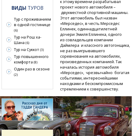
к этому времени разрабатывал
проект нового автомобиля –
ВИДЫ
ТУРОВ
двухместной спортивной машины.
Этот автомобиль был назван
Тур с проживанием
«Мерседес», в честь Мерседес
в одной гостинице
Еллинек, одиннадцатилетней
(6)
дочери Эмиля Еллинека, одного
Тур на Рош ха-
из совладельцев компании
Шана
(6)
Даймлера и классного автогонщика,
Тур на Суккот
(3)
не раз выигрывавшего
соревнования на автомобилях,
Тур повышенного
произведенных компанией. Так
комфорта
(8)
началась история автомобиля
Один раз в сезоне
«Мерседес», чрезвычайно богатая
(2)
событиями, интереснейшими
находками и бескомпромиссным
стремлением к совершенству.