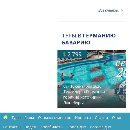
Все статьи
ТУРЫ В
ГЕРМАНИЮ
БАВАРИЮ
$
2 799
09 - 16 сентября 2026
Турлидер в Германии -
горячие источники
Люнебурга
Туры
Гиды
Отзывы клиентов
Новости
Статьи
О нас
Контакты
Видео
Авиабилеты
Cовет дня
Рассказ дня