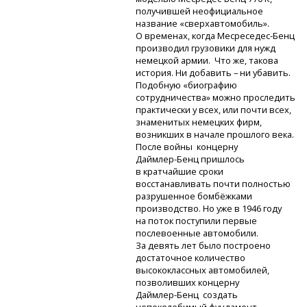
получившей неофициальное
название «сверхавтомобиль».
О временах, когда
Месреседес-Бенц
производил грузовики для нужд
немецкой армии. Что же, такова
история. Ни добавить – ни убавить.
Подобную «биографию
сотрудничества» можно проследить
практически у всех, или почти всех,
знаменитых немецких фирм,
возникших в начале прошлого века.
После войны концерну
Даймлер-Бенц
пришлось
в кратчайшие сроки
восстанавливать почти полностью
разрушенное бомбёжками
производство. Но уже в 1946 году
на поток поступили первые
послевоенные автомобили.
За девять лет было построено
достаточное количество
высококлассных автомобилей,
позволивших концерну
Даймлер-Бенц
создать