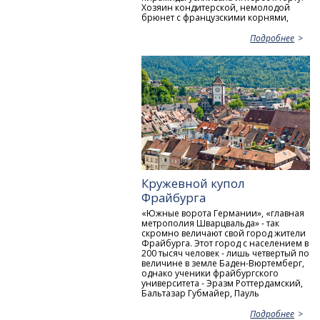
Хозяин кондитерской, немолодой
брюнет с французскими корнями,
Подробнее
Кружевной купол
Фрайбурга
«Южные ворота Германии», «главная
метрополия Шварцвальда» - так
скромно величают свой город жители
Фрайбурга. Этот город с населением в
200 тысяч человек - лишь четвертый по
величине в земле Баден-Вюртемберг,
однако ученики фрайбургского
университета - Эразм Роттердамский,
Бальтазар Губмайер, Пауль
Подробнее