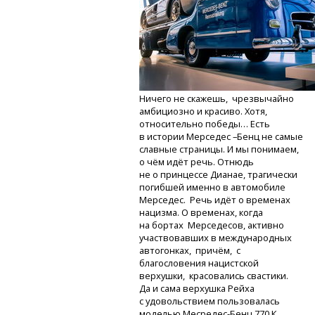
Ничего не скажешь, чрезвычайно
амбициозно и красиво. Хотя,
относительно победы… Есть
в истории Мерседес –Бенц не самые
славные страницы. И мы понимаем,
о чём идёт речь. Отнюдь
не о принцессе Дианае, трагически
погибшей именно в автомобиле
Мерседес. Речь идёт о временах
нацизма. О временах, когда
на бортах Мерседесов, активно
участвовавших в международных
автогонках, причём, с
благословения нацистской
верхушки, красовались свастики.
Да и сама верхушка Рейха
с удовольствием пользовалась
моделью
Месредес-Бенц
770 К,