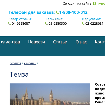
Сегодня на сайте
13 тур
Телефон для заказов:
1-800-100-012
Север страны:
Тель-Авив:
Иерусалим:
04-6228687
03-6280300
02-6228687
 клиентов
Новости
Статьи
О нас
Конт
Главная
>
Статьи
>
Темза
Совсе
подс
живо
прои
Река