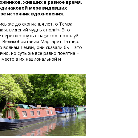
ожников, живших в разное время,
 одинаковой мере видевших
мзе источник вдохновения.
ись же до скончанья лет, о Темза,
к я, видений чудных полн!». Это
 перехлестнуть с пафосом, пожалуй,
а
Великобритании Маргарет Тэтчер:
по волнам Темзы, они сказали бы – это
чно, но суть же всё равно понятна –
 место в их национальной и