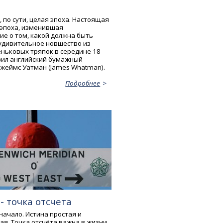
, по сути, целая эпоха. Настоящая
эпоха, изменившая
ие о том, какой должна быть
 удивительное новшество из
еньковых тряпок в середине 18
вил английский бумажный
жеймс Уатман (James Whatman).
Подробнее
- точка отсчета
 начало. Истина простая и
ая. Точка отсчёта важна в жизни