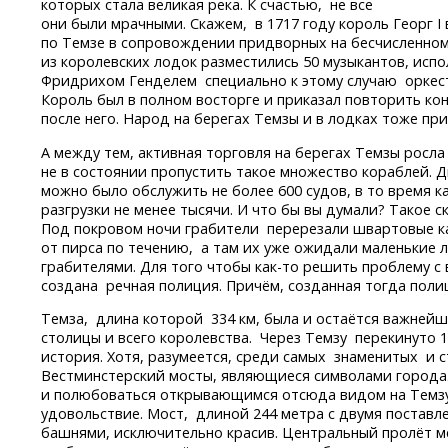
которых стала великая река. К счастью, не все
они были мрачными. Скажем, в 1717 году король Георг I
по Темзе в сопровождении придворных на бесчисленно
из королевских лодок разместились 50 музыкантов, исп
Фридрихом Генделем специально к этому случаю оркес
Король был в полном восторге и приказал повторить ко
после него. Народ на берегах Темзы и в лодках тоже пр
А между тем, активная торговля на берегах Темзы росла
не в состоянии пропустить такое множество кораблей. Д
можно было обслужить не более 600 судов, в то время к
разгрузки не менее тысячи. И что бы вы думали? Такое 
Под покровом ночи грабители перерезали швартовые к
от пирса по течению, а там их уже ожидали маленькие 
грабителями. Для того чтобы
как-то
решить проблему с 
создана речная полиция. Причём, созданная тогда полиц
Темза, длина которой 334 км, была и остаётся важней
столицы и всего королевства. Через Темзу перекинуто 1
история. Хотя, разумеется, среди самых знаменитых и 
Вестминстерский мосты, являющиеся символами города.
и полюбоваться открывающимся отсюда видом на Темз
удовольствие. Мост, длиной 244 метра с двумя постав
башнями, исключительно красив. Центральный пролёт м