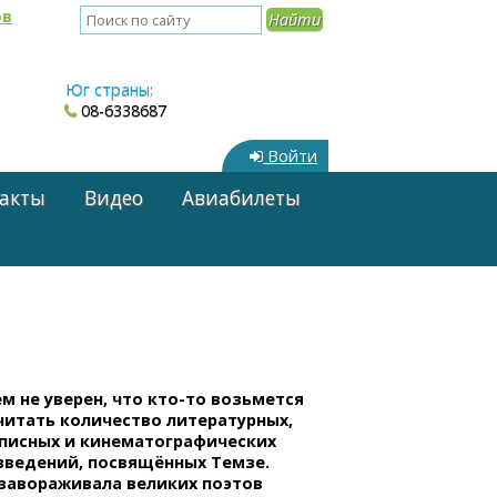
ов
Юг страны:
08-6338687
Войти
акты
Видео
Авиабилеты
м не уверен, что
кто-то
возьмется
читать количество литературных,
писных и кинематографических
зведений, посвящённых Темзе.
 завораживала великих поэтов