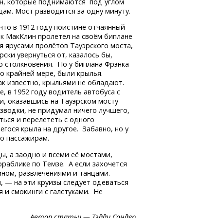
нн, которые поднимаются под углом
дам. Мост разводится за одну минуту.
что в 1912 году поистине отчаянный
к МакКлин пролетел на своём биплане
 ярусами пролётов Тауэрского моста,
рски увернуться от, казалось бы,
 столкновения. Но у биплана Фрэнка
о крайней мере, были крылья.
ак известно, крыльями не обладают.
е, в 1952 году водитель автобуса с
и, оказавшись на Тауэрском мосту
зводки, не придумал ничего лучшего,
ться и перелететь с одного
гося крыла на другое. Забавно, но у
ло пассажирам.
ы, а заодно и всеми её мостами,
ораблике по Темзе. А если захочется
ином, развлечениями и танцами.
и, — на эти круизы следует одеваться
я и смокинги с галстуками. Не
Автор статьи — Тэдди Сандер