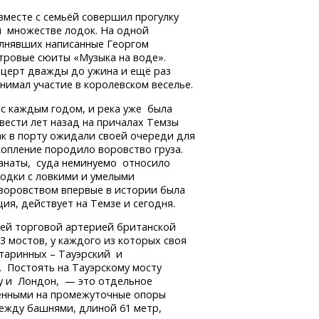
 вместе с семьёй совершил прогулку
м множестве лодок. На одной
олнявших написанные Георгом
тровые сюиты «Музыка на воде».
нцерт дважды до ужина и ещё раз
инимал участие в королевском веселье.
 с каждым годом, и река уже была
вести лет назад на причалах Темзы
ак в порту ожидали своей очереди для
скопление породило воровство груза.
анаты, суда неминуемо относило
лодки с ловкими и умелыми
воровством впервые в истории была
ия, действует на Темзе и сегодня.
шей торговой артерией британской
3 мостов, у каждого из которых своя
старинных – Тауэрский и
 Постоять на Тауэрскому мосту
у и Лондон, — это отдельное
ленными на промежуточные опоры
ежду башнями, длиной 61 метр,