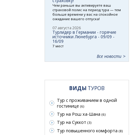
страховку!
Чем раньше вы активируете ваш
страховой полис на период тура — тем
больше времени у вас на спокойное
ожидание вашего отпуска!
07 августа 2026
Турлидер в Германии - горячие
источники Люнебурга - 09/09 -
16/09
7 мест
Все новости
ВИДЫ
ТУРОВ
Тур с проживанием в одной
гостинице
(6)
Тур на Рош ха-Шана
(6)
Тур на Суккот
(3)
Тур повышенного комфорта
(8)