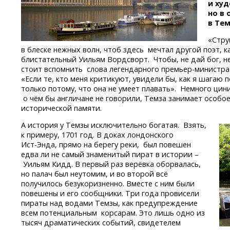
и худ
но в
в Те
«Стру
в блеске нежных волн, чтоб здесь мечтал другой поэт, ка
блистательный Уильям Вордсворт. Чтобы, не дай бог, не
стоит вспомнить слова легендарного
премьер-министр
«Если те, кто меня критикуют, увидели бы, как я шагаю 
только потому, что она не умеет плавать». Немного цини
о чём бы англичане не говорили, Темза занимает особое
исторической памяти.
А история у Темзы исключительно богатая. Взять,
к примеру, 1701 год. В доках лондонского
Ист-Энда,
прямо на берегу реки, был повешен
едва ли не самый знаменитый пират в истории –
Уильям Кидд. В первый раз верёвка оборвалась,
но палач был неутомим, и во второй всё
получилось безукоризненно. Вместе с ним были
повешены и его сообщники. Три года провисели
пираты над водами Темзы, как предупреждение
всем потенциальным корсарам. Это лишь одно из
тысяч драматических событий, свидетелем