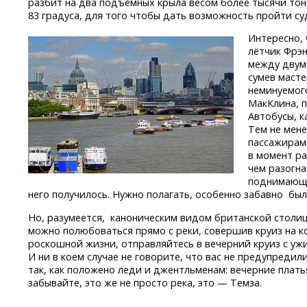
разбит на два подъёмных крыла весом более тысячи то
83 градуса, для того чтобы дать возможность пройти су
Интересно, 
лётчик Фрэн
между двумя
сумев масте
неминуемого
МакКлина, п
Автобусы, к
Тем не мене
пассажирам
в момент ра
чем разогна
поднимающе
него получилось. Нужно полагать, особенно забавно бы
Но, разумеется, каноническим видом британской столиц
можно полюбоваться прямо с реки, совершив круиз на к
роскошной жизни, отправляйтесь в вечерний круиз с уж
И ни в коем случае не говорите, что вас не предупредил
так, как положено леди и джентльменам: вечерние плать
забывайте, это же не просто река, это — Темза.