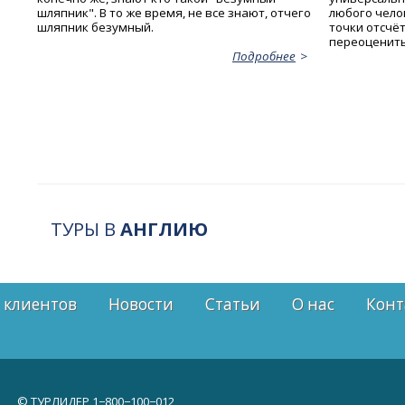
шляпник". В то же время, не все знают, отчего
любого чело
шляпник безумный.
точки отсчё
переоценит
Подробнее
ТУРЫ В
АНГЛИЮ
 клиентов
Новости
Статьи
О нас
Конт
© ТУРЛИДЕР
1−800−100−012