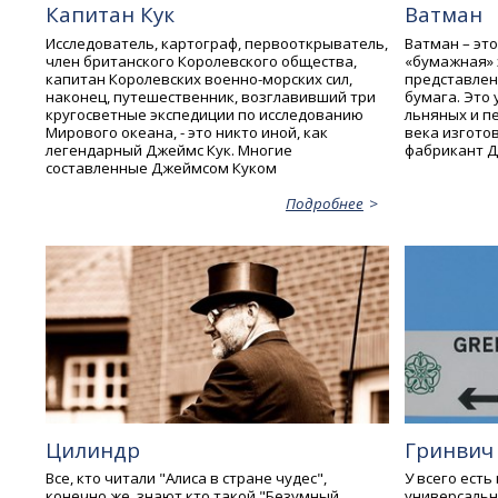
Капитан Кук
Ватман
Исследователь, картограф, первооткрыватель,
Ватман – это
член британского Королевского общества,
«бумажная» 
капитан Королевских военно-морских сил,
представлен
наконец, путешественник, возглавивший три
бумага. Это
кругосветные экспедиции по исследованию
льняных и п
Мирового океана, - это никто иной, как
века изгото
легендарный Джеймс Кук. Многие
фабрикант Д
составленные Джеймсом Куком
Подробнее
Цилиндр
Гринвич 
Все, кто читали "Алиса в стране чудес",
У всего есть
конечно же, знают кто такой "Безумный
универсальн