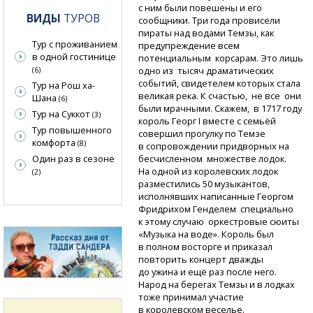
с ним были повешены и его
ВИДЫ
ТУРОВ
сообщники. Три года провисели
пираты над водами Темзы, как
Тур с проживанием
предупреждение всем
в одной гостинице
потенциальным корсарам. Это лишь
одно из тысяч драматических
(6)
событий, свидетелем которых стала
Тур на Рош ха-
великая река. К счастью, не все они
Шана
(6)
были мрачными. Скажем, в 1717 году
Тур на Суккот
(3)
король Георг I вместе с семьёй
Тур повышенного
совершил прогулку по Темзе
комфорта
(8)
в сопровождении придворных на
Один раз в сезоне
бесчисленном множестве лодок.
На одной из королевских лодок
(2)
разместились 50 музыкантов,
исполнявших написанные Георгом
Фридрихом Генделем специально
к этому случаю оркестровые сюиты
«Музыка на воде». Король был
в полном восторге и приказал
повторить концерт дважды
до ужина и ещё раз после него.
Народ на берегах Темзы и в лодках
тоже принимал участие
в королевском веселье.