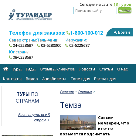
Сегодня на сайте
13 туров
Телефон для заказов:
1-800-100-012
Войти
Север страны:
Тель-Авив:
Иерусалим:
04-6228687
03-6280300
02-6228687
Юг страны:
08-6338687
Туры
Гиды
Отзывы клиентов
Новости
Статьи
О нас
Контакты
Видео
Авиабилеты
Cовет дня
Рассказ дня
Главная
>
Статьи
>
ТУРЫ
ПО
СТРАНАМ
Темза
Развернуть все 8
Совсем
стран
не уверен, что
кто-то
возьмется подсчитать