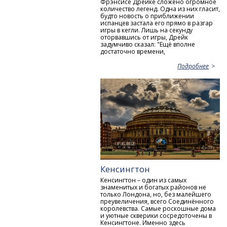
Фрэнсисе Дрейке сложено огромное
количество легенд. Одна из них гласит,
будто новость о приближении
испанцев застала его прямо в разгар
игры в кегли. Лишь на секунду
оторвавшись от игры, Дрейк
задумчиво сказал: "Ещё вполне
достаточно времени,
Подробнее
Кенсингтон
Кенсингтон – один из самых
знаменитых и богатых районов не
только Лондона, но, без малейшего
преувеличения, всего Соединённого
королевства. Самые роскошные дома
и уютные скверики сосредоточены в
Кенсингтоне. Именно здесь