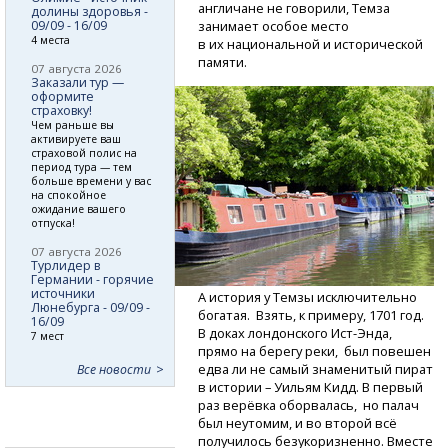
англичане не говорили, Темза
долины здоровья -
09/09 - 16/09
занимает особое место
4 места
в их национальной и исторической
памяти.
07 августа 2026
Заказали тур —
оформите
страховку!
Чем раньше вы
активируете ваш
страховой полис на
период тура — тем
больше времени у вас
на спокойное
ожидание вашего
отпуска!
07 августа 2026
Турлидер в
Германии - горячие
источники
А история у Темзы исключительно
Люнебурга - 09/09 -
богатая. Взять, к примеру, 1701 год.
16/09
В доках лондонского
Ист-Энда,
7 мест
прямо на берегу реки, был повешен
едва ли не самый знаменитый пират
Все новости
в истории – Уильям Кидд. В первый
раз верёвка оборвалась, но палач
был неутомим, и во второй всё
получилось безукоризненно. Вместе