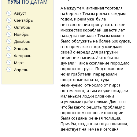
ТУРЫ
ПО ДАТАМ
А между тем, активная торговля
Август
на берегах Темзы росла с каждым
годом, и река уже была
Сентябрь
не в состоянии пропустить такое
Октябрь
множество кораблей. Двести лет
Ноябрь
назад на причалах Темзы можно
было обслужить не более 600 судов,
Декабрь
в то время как в порту ожидали
Январь
своей очереди для разгрузки
Февраль
не менее тысячи. И что бы вы
Март
думали? Такое скопление породило
воровство груза. Под покровом
Апрель
ночи грабители перерезали
швартовые канаты, суда
неминуемо относило от пирса
по течению, а там их уже ожидали
маленькие лодки с ловкими
и умелыми грабителями. Для того
чтобы
как-то
решить проблему с
воровством впервые в истории
была создана речная полиция.
Причём, созданная тогда полиция,
действует на Темзе и сегодня.