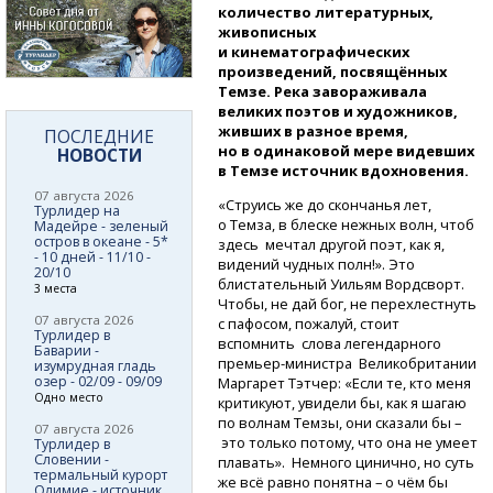
количество литературных,
живописных
и кинематографических
произведений, посвящённых
Темзе. Река завораживала
великих поэтов и художников,
живших в разное время,
ПОСЛЕДНИЕ
но в одинаковой мере видевших
НОВОСТИ
в Темзе источник вдохновения.
07 августа 2026
«Струись же до скончанья лет,
Турлидер на
о Темза, в блеске нежных волн, чтоб
Мадейре - зеленый
остров в океане - 5*
здесь мечтал другой поэт, как я,
- 10 дней - 11/10 -
видений чудных полн!». Это
20/10
блистательный Уильям Вордсворт.
3 места
Чтобы, не дай бог, не перехлестнуть
07 августа 2026
с пафосом, пожалуй, стоит
Турлидер в
вспомнить слова легендарного
Баварии -
премьер-министра
Великобритании
изумрудная гладь
озер - 02/09 - 09/09
Маргарет Тэтчер: «Если те, кто меня
Одно место
критикуют, увидели бы, как я шагаю
по волнам Темзы, они сказали бы –
07 августа 2026
это только потому, что она не умеет
Турлидер в
Словении -
плавать». Немного цинично, но суть
термальный курорт
же всё равно понятна – о чём бы
Олимие - источник