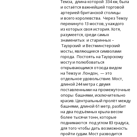
Темза, длина которой 334 км, была
и остаётся важнейшей торговой
артерией британской столицы
и всего королевства. Через Темзу
перекинуто 13 мостов, у каждого
из которых своя история. Хотя,
разумеется, среди самых
знаменитых и старинных –
Тауэрский и Вестминстерский
мосты, являющиеся символами
города. Постоять на Тауэрскому
мосту и полюбоваться
открывающимся отсюда видом
на Темзу и Лондон, — это
отдельное удовольствие. Мост,
длиной 244 метра с двумя
поставленными на промежуточные
опоры башнями, исключительно
красив. Центральный пролёт между
башнями, длиной 61 метр, разбит
на два подъёмных крыла весом
более тысячи тонн, которые
поднимаются под углом 83 градуса,
для того чтобы дать возможность
пройти судам. Мост разводится