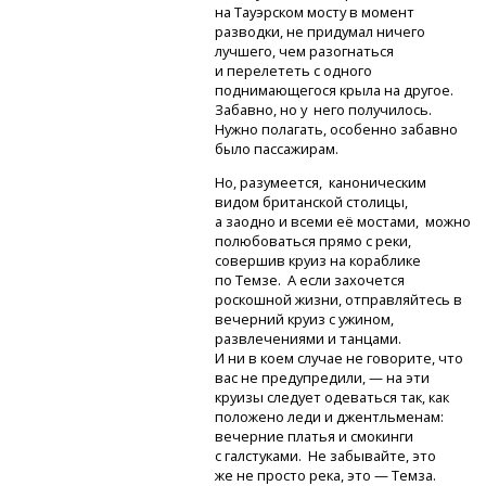
на Тауэрском мосту в момент
разводки, не придумал ничего
лучшего, чем разогнаться
и перелететь с одного
поднимающегося крыла на другое.
Забавно, но у него получилось.
Нужно полагать, особенно забавно
было пассажирам.
Но, разумеется, каноническим
видом британской столицы,
а заодно и всеми её мостами, можно
полюбоваться прямо с реки,
совершив круиз на кораблике
по Темзе. А если захочется
роскошной жизни, отправляйтесь в
вечерний круиз с ужином,
развлечениями и танцами.
И ни в коем случае не говорите, что
вас не предупредили, — на эти
круизы следует одеваться так, как
положено леди и джентльменам:
вечерние платья и смокинги
с галстуками. Не забывайте, это
же не просто река, это — Темза.