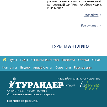
расположены всемирно знаменитый
концертный зал "Роял Альберт Холл»,
и не менее
Подробнее
Все статьи
ТУРЫ В
АНГЛИЮ
Туры
Гиды
Отзывы клиентов
Новости
Статьи
О нас
Контакты
Видео
Авиабилеты
Cовет дня
Рассказ дня
Разработка:
Михаил Коротаев
Дизайн студии
© ТУРЛИДЕР
1−800−100−012
Организованные туры из Израиля
Подписка на рассылки