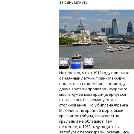
за одну минуту.
Интересно, что в 1912 году поистине
отчаянный лётчик Фрэнк МакКлин
пролетел на своём биплане между
двумя ярусами пролётов Тауэрского
моста, сумев мастерски увернуться
от, казалось бы, неминуемого
столкновения. Но у биплана Фрэнка
МакКлина, по крайней мере, были
крылья. Автобусы, как известно,
крыльями не обладают. Тем
не менее, в 1952 году водитель
автобуса с пассажирами, оказавшись