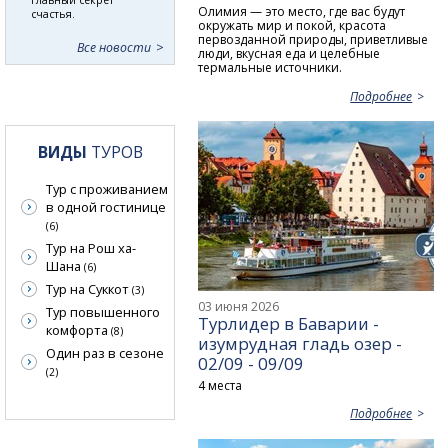
Олимия — это место, где вас будут
счастья.
окружать мир и покой, красота
первозданной природы, приветливые
Все новости
люди, вкусная еда и целебные
термальные источники.
Подробнее
ВИДЫ
ТУРОВ
Тур с проживанием
в одной гостинице
(6)
Тур на Рош ха-
Шана
(6)
Тур на Суккот
(3)
03 июня 2026
Тур повышенного
Турлидер в Баварии -
комфорта
(8)
изумрудная гладь озер -
Один раз в сезоне
02/09 - 09/09
(2)
4 места
Подробнее