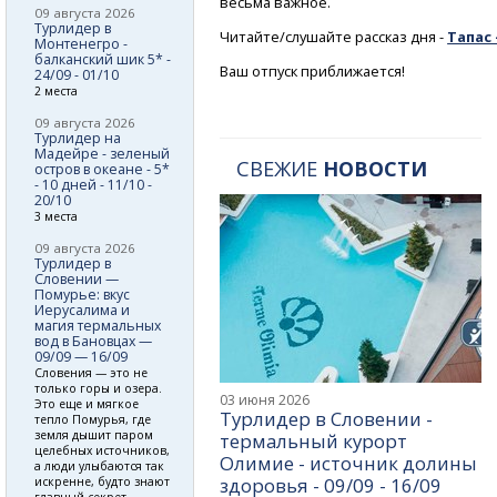
весьма важное.
09 августа 2026
Турлидер в
Читайте/слушайте
рассказ
дня -
Тапас
Монтенегро -
балканский шик 5* -
Ваш отпуск приближается!
24/09 - 01/10
2 места
09 августа 2026
Турлидер на
Мадейре - зеленый
СВЕЖИЕ
НОВОСТИ
остров в океане - 5*
- 10 дней - 11/10 -
20/10
3 места
09 августа 2026
Турлидер в
Словении —
Помурье: вкус
Иерусалима и
магия термальных
вод в Бановцах —
09/09 — 16/09
Словения — это не
только горы и озера.
03 июня 2026
Это еще и мягкое
Турлидер в Словении -
тепло Помурья, где
земля дышит паром
термальный курорт
целебных источников,
Олимие - источник долины
а люди улыбаются так
здоровья - 09/09 - 16/09
искренне, будто знают
главный секрет