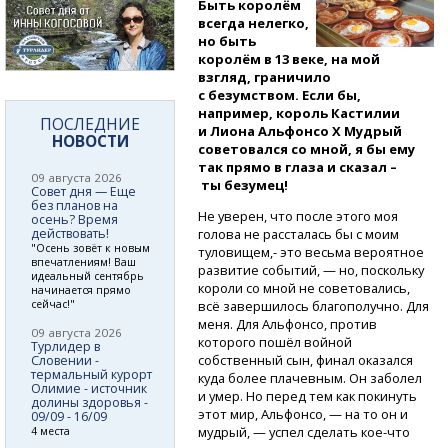
Быть королём
всегда нелегко,
но быть
королём в 13 веке, на мой
взгляд, граничило
с безумством. Если бы,
например, король Кастилии
ПОСЛЕДНИЕ
и Лиона Альфонсо X Мудрый
НОВОСТИ
советовался со мной, я бы ему
так прямо в глаза и сказал –
09 августа 2026
ты безумец!
Совет дня — Еще
без планов на
Не уверен, что после этого моя
осень? Время
действовать!
голова не рассталась бы с моим
"Осень зовёт к новым
туловищем,- это весьма вероятное
впечатлениям! Ваш
развитие событий, — но, поскольку
идеальный сентябрь
короли со мной не советовались,
начинается прямо
сейчас!"
всё завершилось благополучно. Для
меня. Для Альфонсо, против
09 августа 2026
которого пошёл войной
Турлидер в
собственный сын, финал оказался
Словении -
термальный курорт
куда более плачевным. Он заболел
Олимие - источник
и умер. Но перед тем как покинуть
долины здоровья -
этот мир, Альфонсо, — на то он и
09/09 - 16/09
мудрый, — успел сделать
кое-что
4 места