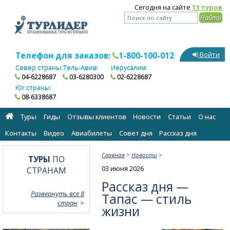
Сегодня на сайте
13 туров
Телефон для заказов:
1-800-100-012
Войти
Север страны:
Тель-Авив:
Иерусалим:
04-6228687
03-6280300
02-6228687
Юг страны:
08-6338687
Туры
Гиды
Отзывы клиентов
Новости
Статьи
О нас
Контакты
Видео
Авиабилеты
Cовет дня
Рассказ дня
Главная
>
Новости
>
ТУРЫ
ПО
03 июня 2026
СТРАНАМ
Рассказ дня —
Развернуть все 8
Тапас — стиль
стран
жизни