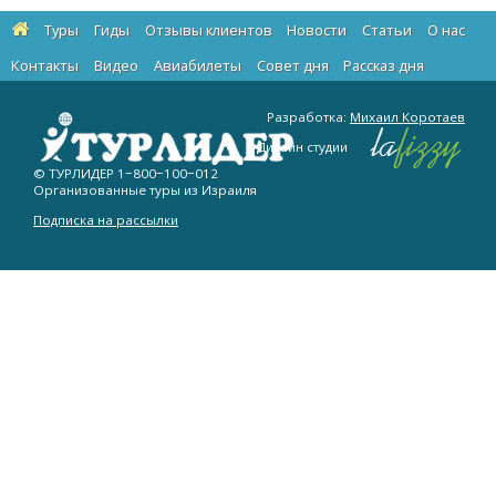
Туры
Гиды
Отзывы клиентов
Новости
Статьи
О нас
Контакты
Видео
Авиабилеты
Cовет дня
Рассказ дня
Разработка:
Михаил Коротаев
Дизайн студии
© ТУРЛИДЕР
1−800−100−012
Организованные туры из Израиля
Подписка на рассылки