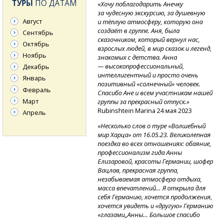
ТУРЫ
ПО ДАТАМ
«Хочу поблагодарить Анечку
за чудесную экскурсию, за душевную
Август
и тёплую атмосферу, которую она
создаёт в группе. Аня, была
Сентябрь
сказочником, который вернул нас,
Октябрь
взрослых людей, в мир сказок и легенд,
Ноябрь
знакомых с детства. Анна
— высокопрофессиональный,
Декабрь
интеллигентный и просто очень
Январь
позитивный «солнечный» человек.
Февраль
Спасибо Ане и всем участникам нашей
Март
группы за прекрасный отпуск.»
Rubinshtein Marina 24 мая 2023
Апрель
«Несколько слов о туре «Волшебный
мир Харца» от 16.05.23. Великолепная
поездка во всех отношениях: обаяние,
профессионализм гида Анны
Елизаровой, красоты Германии, шофер
Вацлав, прекрасная группа,
незабываемая атмосфера отдыха,
масса впечатлений… Я открыла для
себя Германию, хочется продолжения,
хочется увидеть и «другую» Германию
«глазами„Анны… Большое спасибо