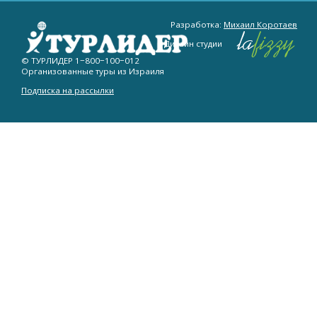
Разработка:
Михаил Коротаев
Дизайн студии
© ТУРЛИДЕР
1−800−100−012
Организованные туры из Израиля
Подписка на рассылки