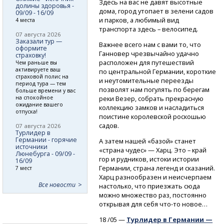
Здесь на вас не давят высотные
долины здоровья -
дома, город утопает в зелени садов
09/09 - 16/09
и парков, а любимый вид
4 места
транспорта здесь – велосипед.
07 августа 2026
Заказали тур —
Важнее всего нам с вами то, что
оформите
Ганновер чрезвычайно удачно
страховку!
расположен для путешествий
Чем раньше вы
активируете ваш
по центральной Германии, короткие
страховой полис на
и неутомительные переезды
период тура — тем
позволят нам погулять по берегам
больше времени у вас
на спокойное
реки Везер, собрать прекрасную
ожидание вашего
коллекцию замков и насладиться
отпуска!
поистине королевской роскошью
садов.
07 августа 2026
Турлидер в
Германии - горячие
А затем нашей «базой» станет
источники
«страна чудес» — Харц. Это – край
Люнебурга - 09/09 -
гор и рудников, истоки истории
16/09
Германии, страна легенд и сказаний.
7 мест
Харц разнообразен и неисчерпаем
Все новости
настолько, что приезжать сюда
можно множество раз, постоянно
открывая для себя
что-то
новое…
18 /05 —
Турлидер в Германии —