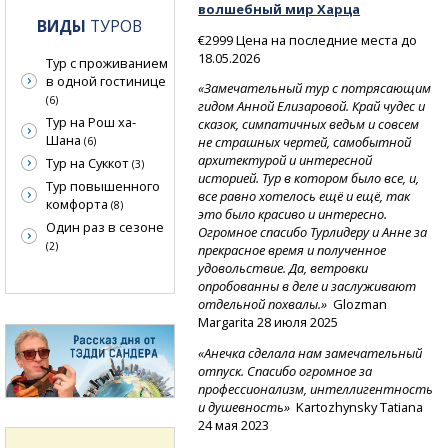
волшебный мир Харца
ВИДЫ
ТУРОВ
€2999 Цена на последние места до
18.05.2026
Тур с проживанием
в одной гостинице
«Замечательный тур с потрясающим
(6)
гидом Анной Елизаровой. Край чудес и
Тур на Рош ха-
сказок, симпатичных ведьм и совсем
Шана
не страшных чертей, самобытной
(6)
архитектурой и интересной
Тур на Суккот
(3)
историей. Тур в котором было все, и,
Тур повышенного
все равно хотелось ещё и ещё, так
комфорта
(8)
это было красиво и интересно.
Один раз в сезоне
Огромное спасибо Турлидеру и Анне за
(2)
прекрасное время и полученное
удовольствие. Да, ветровки
опробованны в деле и заслуживают
отдельной похвалы.»
Glozman
Margarita 28 июля 2025
«Анечка сделала нам замечательный
отпуск. Спасибо огромное за
профессионализм, интеллигентность
и душевность»
Kartozhynsky Tatiana
24 мая 2023