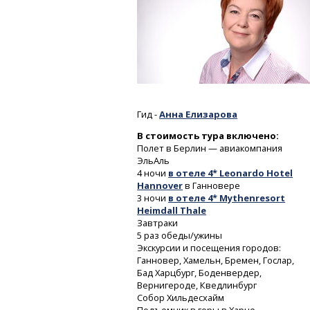
Гид -
Анна Елизарова
В стоимость тура включено:
Полет в Берлин — авиакомпания
ЭльАль
4 ночи
в отеле 4* Leonardo Hotel
Hannover
в Ганновере
3 ночи
в отеле 4* Mythenresort
Heimdall Thale
Завтраки
5 раз обеды/ужины
Экскурсии и посещения городов:
Ганновер, Хамельн, Бремен, Гослар,
Бад Харцбург, Боденвердер,
Вернигероде, Кведлинбург
Собор Хильдесхайм