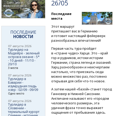
26/05
Последние
места
Этот маршрут
приглашает вас в Германию
ПОСЛЕДНИЕ
и готовит настоящий фейерверк
НОВОСТИ
разнообразных впечатлений!
07 августа 2026
Первая часть тура пройдет
Турлидер на
в «стране чудес» Харце. Это – край
Мадейре - зеленый
остров в океане - 5*
гор и рудников, истоки истории
- 10 дней - 11/10 -
Германии, страна легенд и сказаний.
20/10
Харц разнообразен и неисчерпаем
3 места
настолько, что приезжать сюда
07 августа 2026
можно множество раз, постоянно
Турлидер в
открывая для себя
что-то
новое.
Баварии -
изумрудная гладь
А затем нашей «базой» станет город
озер - 02/09 - 09/09
Ганновер в Нижней Саксонии.
Одно место
Англичане называют его «городом
07 августа 2026
человеческого размера», эта
Турлидер в
удачная фраза точно выражает
Словении -
термальный курорт
ощущения от пребывания здесь.
Олимие - источник