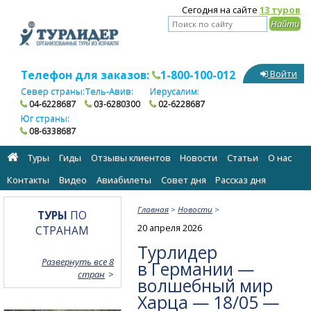
Сегодня на сайте
13 туров
Телефон для заказов:
1-800-100-012
Войти
Север страны:
Тель-Авив:
Иерусалим:
04-6228687
03-6280300
02-6228687
Юг страны:
08-6338687
Туры
Гиды
Отзывы клиентов
Новости
Статьи
О нас
Контакты
Видео
Авиабилеты
Cовет дня
Рассказ дня
Главная
>
Новости
>
ТУРЫ
ПО
20 апреля 2026
СТРАНАМ
Турлидер
Развернуть все 8
в Германии —
стран
волшебный мир
Харца — 18/05 —