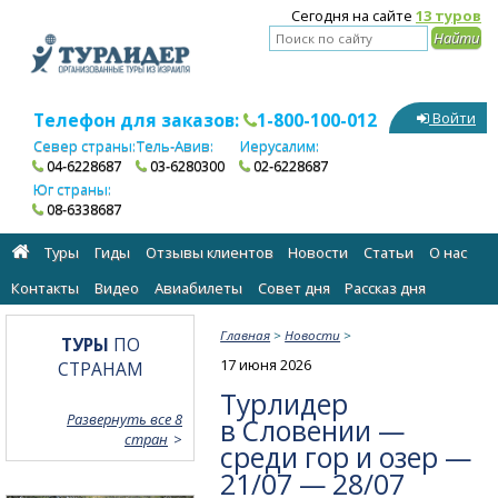
Сегодня на сайте
13 туров
Телефон для заказов:
1-800-100-012
Войти
Север страны:
Тель-Авив:
Иерусалим:
04-6228687
03-6280300
02-6228687
Юг страны:
08-6338687
Туры
Гиды
Отзывы клиентов
Новости
Статьи
О нас
Контакты
Видео
Авиабилеты
Cовет дня
Рассказ дня
Главная
>
Новости
>
ТУРЫ
ПО
17 июня 2026
СТРАНАМ
Турлидер
Развернуть все 8
в Словении —
стран
среди гор и озер —
21/07 — 28/07