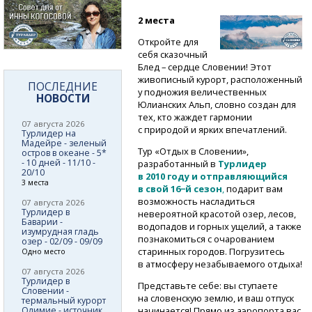
2 места
Откройте для
себя сказочный
Блед – сердце Словении! Этот
живописный курорт, расположенный
ПОСЛЕДНИЕ
у подножия величественных
НОВОСТИ
Юлианских Альп, словно создан для
тех, кто жаждет гармонии
07 августа 2026
с природой и ярких впечатлений.
Турлидер на
Мадейре - зеленый
Тур «Отдых в Словении»,
остров в океане - 5*
- 10 дней - 11/10 -
разработанный в
Турлидер
20/10
в 2010 году и отправляющийся
3 места
в свой 16−й сезон
,
подарит вам
возможность насладиться
07 августа 2026
Турлидер в
невероятной красотой озер, лесов,
Баварии -
водопадов и горных ущелий, а также
изумрудная гладь
познакомиться с очарованием
озер - 02/09 - 09/09
старинных городов. Погрузитесь
Одно место
в атмосферу незабываемого отдыха!
07 августа 2026
Турлидер в
Представьте себе: вы ступаете
Словении -
на словенскую землю, и ваш отпуск
термальный курорт
Олимие - источник
начинается! Прямо из аэропорта вас