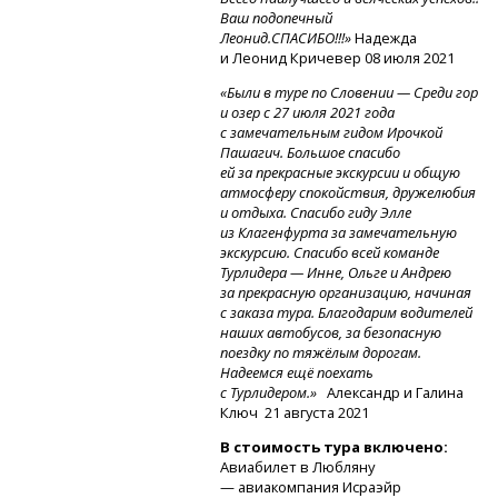
Ваш подопечный
Леонид.СПАСИБО!!!»
Надежда
и Леонид Кричевер 08 июля 2021
«Были в туре по Словении — Среди гор
и озер с 27 июля 2021 года
с замечательным гидом Ирочкой
Пашагич. Большое спасибо
ей за прекрасные экскурсии и общую
атмосферу спокойствия, дружелюбия
и отдыха. Спасибо гиду Элле
из Клагенфурта за замечательную
экскурсию. Спасибо всей команде
Турлидера — Инне, Ольге и Андрею
за прекрасную организацию, начиная
с заказа тура. Благодарим водителей
наших автобусов, за безопасную
поездку по тяжёлым дорогам.
Надеемся ещё поехать
с Турлидером.»
Александр и Галина
Ключ
21 августа 2021
В стоимость тура включено:
Авиабилет в Любляну
— авиакомпания Исраэйр