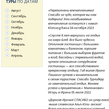
ТУРЫ
ПО ДАТАМ
«Переполнены впечатлениями!
Август
Спасибо за чудо, которое вы нам
Сентябрь
подарили! Эти незабываемые
Октябрь
впечатления останутся с нами!»
Ноябрь
Klotsvog Raisa 04 октября 2023
Декабрь
«Спустя 8 лет вернулись на отдых
Январь
на озеро Блед. Все было чудесно.
Отличная гостиница с большими
Февраль
комнатами и балконом, хорошее
Март
питание с большим выбором фруктов
Апрель
и ягод, бассейны с термальной водой,
чуткое отношение сотрудников
гостиницы — все способствовало
прекрасному отдыху. Гид милая Ирина
Пашагич чуткая и внимательная
к своим туристам. Спасибо Турлидеру
за замечательный отдых. Желаем
успеха и процветания.»
Маленкович
Игорь и Ирина 05 июля 2022
«Дорогая
Ирочка!
СПАСИБО
за супер-поезд
-
выше
словенских
Альп-Юли-
анских!
Всего наилучшего и всяческих успехов!!