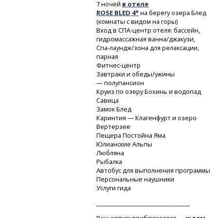
7 ночей
в отеле
ROSE BLED 4*
на берегу озера Блед
(комнаты с видом на горы)
Вход
в СПА-центр
отеля: бассейн,
гидромассажная ванна/джакузи,
Спа-лаундж/зона
для релаксации,
парная
Фитнес-центр
Завтраки и обеды/ужины
— полупансион
Круиз по озеру Бохинь и водопад
Савица
Замок Блед
Каринтия — Клагенфурт и озеро
Вертерзее
Пещера Постойна Яма
Юлианские Альпы
Любляна
Рыбалка
Автобус для выполнения программы
Персональные наушники
Услуги гида
________________________________