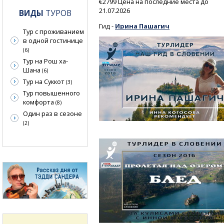
€2799 Цена на последние места до
21.07.2026
ВИДЫ
ТУРОВ
Гид -
Ирина Пашагич
Тур с проживанием
в одной гостинице
(6)
Тур на Рош ха-
Шана
(6)
Тур на Суккот
(3)
Тур повышенного
комфорта
(8)
Один раз в сезоне
(2)