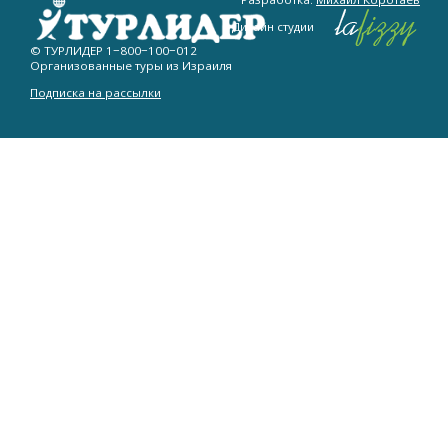
Дизайн студии
© ТУРЛИДЕР
1−800−100−012
Организованные туры из Израиля
Подписка на рассылки