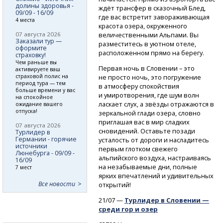
долины здоровья -
ждёт трансфер в сказочный Блед,
09/09 - 16/09
где вас встретит завораживающая
4 места
красота озера, окруженного
07 августа 2026
величественными Альпами. Вы
Заказали тур —
разместитесь в уютном отеле,
оформите
расположенном прямо на берегу.
страховку!
Чем раньше вы
Первая ночь в Словении – это
активируете ваш
страховой полис на
не просто ночь, это погружение
период тура — тем
в атмосферу спокойствия
больше времени у вас
и умиротворения, где шум волн
на спокойное
ласкает слух, а звёзды отражаются в
ожидание вашего
отпуска!
зеркальной глади озера, словно
приглашая вас в мир сладких
07 августа 2026
сновидений. Оставьте позади
Турлидер в
Германии - горячие
усталость от дороги и насладитесь
источники
первым глотком свежего
Люнебурга - 09/09 -
альпийского воздуха, настраиваясь
16/09
на незабываемые дни, полные
7 мест
ярких впечатлений и удивительных
Все новости
открытий!
21/07 —
Турлидер в Словении —
среди гор и озер