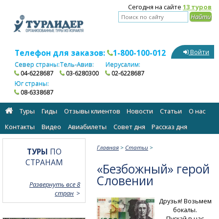
Сегодня на сайте
13 туров
Телефон для заказов:
1-800-100-012
Войти
Север страны:
Тель-Авив:
Иерусалим:
04-6228687
03-6280300
02-6228687
Юг страны:
08-6338687
Туры
Гиды
Отзывы клиентов
Новости
Статьи
О нас
Контакты
Видео
Авиабилеты
Cовет дня
Рассказ дня
Главная
>
Статьи
>
ТУРЫ
ПО
СТРАНАМ
«Безбожный» герой
Словении
Развернуть все 8
стран
Друзья! Возьмем
бокалы.
Пускай в нас