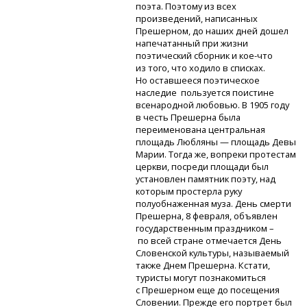
поэта. Поэтому из всех
произведений, написанных
Прешерном, до наших дней дошел
напечатанный при жизни
поэтический сборник
и кое-что
из того, что ходило в списках.
Но оставшееся поэтическое
наследие пользуется поистине
всенародной любовью. В 1905 году
в честь Прешерна была
переименована центральная
площадь Любляны — площадь Девы
Марии. Тогда же, вопреки протестам
церкви, посреди площади был
установлен памятник поэту, над
которым простерла руку
полуобнаженная муза. День смерти
Прешерна, 8 февраля, объявлен
государственным праздником –
по всей стране отмечается День
Словенской культуры, называемый
также Днем Прешерна. Кстати,
туристы могут познакомиться
с Прешерном еще до посещения
Словении. Прежде его портрет был