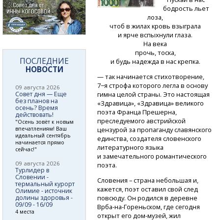
бодрость льет
лоза,
чтоб в жилах кровь взыграла
и ярче вспыхнули глаза.
На века
прочь, тоска,
ПОСЛЕДНИЕ
и будь надежда в нас крепка.
НОВОСТИ
— так начинается стихотворение,
7−я строфа которого легла в основу
09 августа 2026
Совет дня — Еще
гимна целой страны. Это настоящая
без планов на
«Здравица», «Здравица» великого
осень? Время
поэта Франца Прешерна,
действовать!
преследуемого австрийской
"Осень зовёт к новым
впечатлениям! Ваш
цензурой за пропаганду славянского
идеальный сентябрь
единства, создателя словенского
начинается прямо
литературного языка
сейчас!"
и замечательного романтического
09 августа 2026
поэта.
Турлидер в
Словении -
Словения – страна небольшая и,
термальный курорт
кажется, поэт оставил свой след
Олимие - источник
долины здоровья -
повсюду. Он родился в деревне
09/09 - 16/09
Врба-на-Гореньском,
где сегодня
4 места
открыт его
дом-музей,
жил