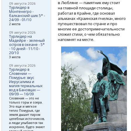
в Любляне — памятник ему стоит
09 августа 2026
Турлидер в
на главной площади столицы,
Монтенегро -
работал в Крайне, где основал
балканский шик 5* -
альманах «Краинская пчелка», много
24/09 - 01/10
путешествовал по стране и про
2 места
многие ее достопримечательности
09 августа 2026
сложил стихи, о чем обязательно
Турлидер на
напомнят на месте.
Мадейре - зеленый
остров в океане - 5*
- 10 дней - 11/10 -
20/10
3 места
09 августа 2026
Турлидер в
Словении —
Помурье: вкус
Иерусалима и
магия термальных
вод в Бановцах —
09/09 — 16/09
Словения — это не
только горы и озера.
Это еще и мягкое
тепло Помурья, где
земля дышит паром
целебных источников,
а люди улыбаются так
искренне, будто знают
главный секрет