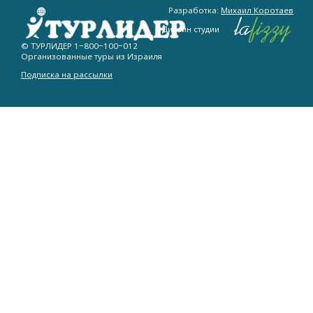
Разработка:
Михаил Коротаев
Дизайн студии
© ТУРЛИДЕР
1−800−100−012
Организованные туры из Израиля
Подписка на рассылки