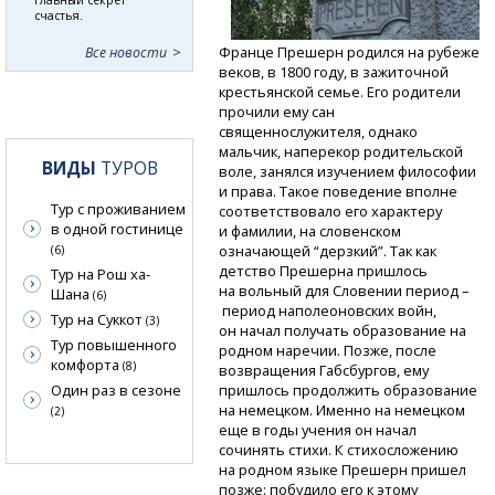
счастья.
Франце Прешерн родился на рубеже
Все новости
веков, в 1800 году, в зажиточной
крестьянской семье. Его родители
прочили ему сан
священнослужителя, однако
мальчик, наперекор родительской
ВИДЫ
ТУРОВ
воле, занялся изучением философии
и права. Такое поведение вполне
Тур с проживанием
соответствовало его характеру
в одной гостинице
и фамилии, на словенском
означающей “дерзкий”. Так как
(6)
детство Прешерна пришлось
Тур на Рош ха-
на вольный для Словении период –
Шана
(6)
период наполеоновских войн,
Тур на Суккот
(3)
он начал получать образование на
Тур повышенного
родном наречии. Позже, после
комфорта
(8)
возвращения Габсбургов, ему
Один раз в сезоне
пришлось продолжить образование
на немецком. Именно на немецком
(2)
еще в годы учения он начал
сочинять стихи. К стихосложению
на родном языке Прешерн пришел
позже: побудило его к этому