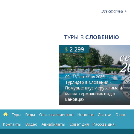
Все статьи
ТУРЫ В
СЛОВЕНИЮ
$
2 299
09 - 16 сентября 2026
Турлидер в Словении -
Помурье: вкус Иерусалима и
магия термальных вод в
Бановцах
Туры
Гиды
Отзывы клиентов
Новости
Статьи
О нас
Контакты
Видео
Авиабилеты
Cовет дня
Рассказ дня