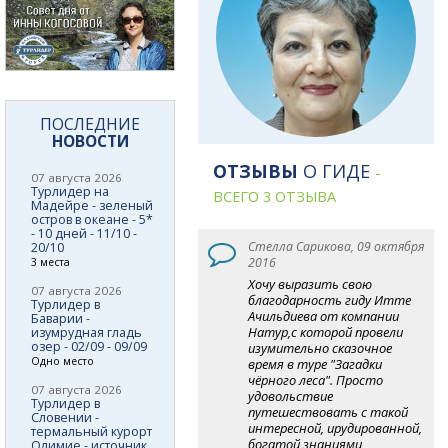
ПОСЛЕДНИЕ
НОВОСТИ
ОТЗЫВЫ
О ГИДЕ
-
07 августа 2026
Турлидер на
ВСЕГО 3 ОТЗЫВА
Мадейре - зеленый
остров в океане - 5*
- 10 дней - 11/10 -
Стелла Сарикова, 09 октября
20/10
2016
3 места
Хочу выразить свою
07 августа 2026
благодарность гиду Итте
Турлидер в
Ачильдиева от компании
Баварии -
Натур,с которой провели
изумрудная гладь
озер - 02/09 - 09/09
изумительно сказочное
Одно место
время в туре "Загадки
чёрного леса". Просто
07 августа 2026
удовольствие
Турлидер в
путешествовать с такой
Словении -
интересной, ирудированной,
термальный курорт
богатой знаниями,
Олимие - источник