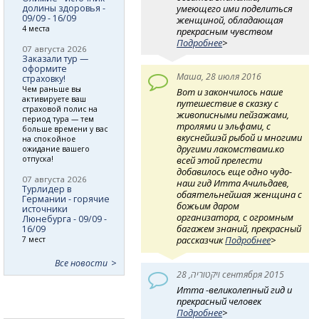
умеющего ими поделиться
долины здоровья -
09/09 - 16/09
женщиной, обладающая
4 места
прекрасным чувством
Подробнее
>
07 августа 2026
Заказали тур —
оформите
Маша, 28 июля 2016
страховку!
Чем раньше вы
Вот и закончилось наше
активируете ваш
путешествие в сказку с
страховой полис на
живописными пейзажами,
период тура — тем
тролями и эльфами, с
больше времени у вас
вкуснейшэй рыбой и многими
на спокойное
другими лакомствами.ко
ожидание вашего
отпуска!
всей этой прелести
добавилось еще одно чудо-
07 августа 2026
наш гид Итта Ачильдаев,
Турлидер в
обаятельнейшая женщина с
Германии - горячие
божьим даром
источники
организатора, с огромным
Люнебурга - 09/09 -
багажем знаний, прекрасный
16/09
рассказчик
Подробнее
>
7 мест
Все новости
ויקטוריה, 28 сентября 2015
Итта -великолепный гид и
прекрасный человек
Подробнее
>