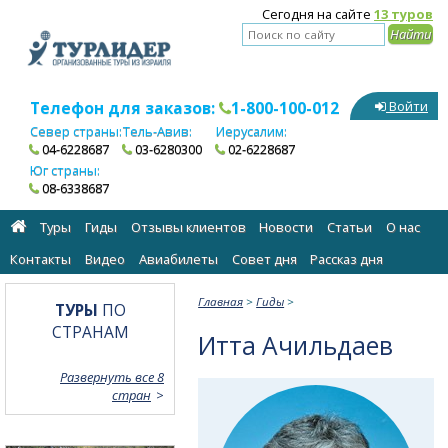
Сегодня на сайте
13 туров
Телефон для заказов:
1-800-100-012
Войти
Север страны:
Тель-Авив:
Иерусалим:
04-6228687
03-6280300
02-6228687
Юг страны:
08-6338687
Туры
Гиды
Отзывы клиентов
Новости
Статьи
О нас
Контакты
Видео
Авиабилеты
Cовет дня
Рассказ дня
Главная
>
Гиды
>
ТУРЫ
ПО
СТРАНАМ
Итта Ачильдаев
Развернуть все 8
стран