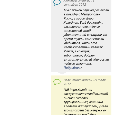
Alexander Shenker, 18
сентября 2012
Мы с женой первый раз ехали
в поездку с Метрополь-
Каспи, с гидом Вера
Холодная. Ещё до поездки
слышали много тёплых
отзывов об этой
удивительной женщине. Во
время тура и сами смогли
убедиться, какой это
необыкновенный человек.
Умная, знающая,
заботливая, добрая,
внимательная, ей удалось за
неделю сплотить
Подробнее
>
Валентина Мазель, 09 июля
2012
Гид Вера Холодная
заслуживает самой высокой
оценки. Человек
эрудированный, отлично
владеет материалом, умело
его излагает без ненужных
"развлекаловок". Вера