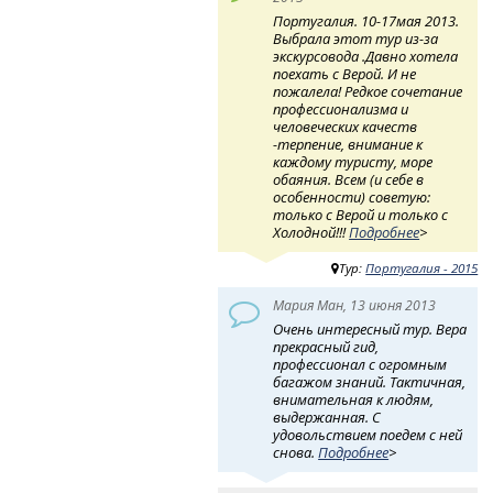
Португалия. 10-17мая 2013.
Выбрала этот тур из-за
экскурсовода .Давно хотела
поехать с Верой. И не
пожалела! Редкое сочетание
профессионализма и
человеческих качеств
-терпение, внимание к
каждому туристу, море
обаяния. Всем (и себе в
особенности) советую:
только с Верой и только с
Холодной!!!
Подробнее
>
Тур:
Португалия - 2015
Мария Ман, 13 июня 2013
Очень интересный тур. Вера
прекрасный гид,
профессионал с огромным
багажом знаний. Тактичная,
внимательная к людям,
выдержанная. С
удовольствием поедем с ней
снова.
Подробнее
>