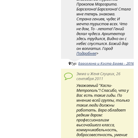
Прокопов Маргарита.
Барселона! Барселона! Стала
мне теперь знакома.
Страна гениев, чудес И
мечта туристов всех. Что
не дом, То - лепота! Гений
делал чудеса. Архитектор
здесь трудился, Видно он с
небес спустился. Божий дар
он воплатил. Город
Подробнее
>
Тур:
Барселона и Коста-Брава - 2016
Эмма и Женя Слуцких, 26
сентября 2011
Уважаемый "Каспи-
Метрополь"! Спасибо, что у
Вас есть такие гиды. По
мнению всей группы, только
такие люди должны
работать. Вера обладает
редким даром:
профессионализм
высочайшего класса,
коммуникабельность,
добросовестность, умение