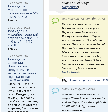
туре ! АЛЕКСАНДР .
09 августа 2026
Турлидер в
Подробнее
>
Монтенегро -
балканский шик 5* -
24/09 - 01/10
Лев Махлин, 18 октября 2018
2 места
Исраэль - страна исхода.
09 августа 2026
Часть еврейского народа
Турлидер на
Вера, словно Моисей, По
Мадейре - зеленый
Япану десять дней. Вера -
остров в океане - 5*
наша сёгунесса. Полюбили
- 10 дней - 11/10 -
мы её. Она классная гидесса!
20/10
Видит Б-г, что знает всё.
3 места
Мы на краешке планеты.
09 августа 2026
Страна наша далека. Мы,
Турлидер в
как маленькие дети, Здесь
Словении —
без знанья языка. Википедия
Помурье: вкус
без спама, Благодарны
Иерусалима и
Подробнее
>
магия термальных
вод в Бановцах —
09/09 — 16/09
Тур:
Япония. Краски осени - 2018
Словения — это не
только горы и озера.
Iakov, 19 августа 2018
Это еще и мягкое
Только что вернулись из
тепло Помурья, где
тура "Скандинавская Сага" с
земля дышит паром
целебных источников,
гидом Верой Холодной (04.08-
а люди улыбаются так
15.08.2018г). Тур очень
искренне, будто знают
насыщенный
главный секрет