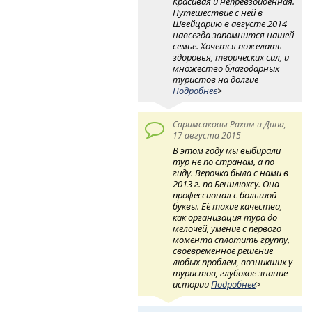
Красивая и непревзойденная.
Путешествие с ней в
Швейцарию в августе 2014
навсегда запомнится нашей
семье. Хочется пожелать
здоровья, творческих сил, и
множество благодарных
туристов на долгие
Подробнее
>
Саримсаковы Рахим и Дина,
17 августа 2015
В этом году мы выбирали
тур не по странам, а по
гиду. Верочка была с нами в
2013 г. по Бенилюксу. Она -
профессионал с большой
буквы. Её такие качества,
как организация тура до
мелочей, умение с первого
момента сплотить группу,
своевременное решение
любых проблем, возникших у
туристов, глубокое знание
истории
Подробнее
>