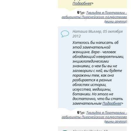
Подробнее
>
Тур:
Турлидер в Португалии -
лабиринты Пиренейского полуострова
(мини-группа)
Наташа Миллер, 05 октября
2012
Хотелось бы написать об
этой замечательной
женщине. Вера - человек
обладающий невероятными,
энциклопедическими
знаниями, о чем бы вы не
заговорили с ней, вы будете
поражены тем, как она
разбирается в разных
областях истории,
искусства, медицины,
ботаники. Но этого не
достаточно, что бы стать
замечательным
Подробнее
>
Тур:
Турлидер в Португалии -
лабиринты Пиренейского полуострова
(мини-группа)