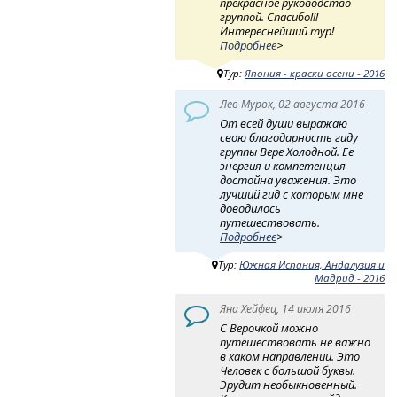
прекрасное руководство
группой. Спасибо!!!
Интереснейший тур!
Подробнее
>
Тур:
Япония - краски осени - 2016
Лев Мурок, 02 августа 2016
От всей души выражаю
свою благодарность гиду
группы Вере Холодной. Ее
энергия и компетенция
достойна уважения. Это
лучший гид с которым мне
доводилось
путешествовать.
Подробнее
>
Тур:
Южная Испания, Андалузия и
Мадрид - 2016
Яна Хейфец, 14 июля 2016
С Верочкой можно
путешествовать не важно
в каком направлении. Это
Человек с большой буквы.
Эрудит необыкновенный.