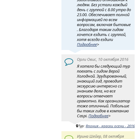
людям. Без устали каждый
день с группой с 8.00 утра до
23.00. Обеспечивает полной
информацией по всем
вопросам, включая бытовые
. Благодаря таким гидам
хочется ездить с группой,
хотя всегда ездили
Подробнее
>
Орли Овис, 10 октября 2016
Я хотела бы следующий тур
поехать с гидом Верой
Холодной. Эрудированный,
знающий гид, проводит
экскурсию интересно со
знанием дела, на все
вопросы отвечает
грамотно. Как организатор
тоже отличный. Побольше
бы таких гидов в компанию
Caspi.
Подробнее
>
Тур:
Япония - краски осени - 2016
Ирина Шейер, 08 октября