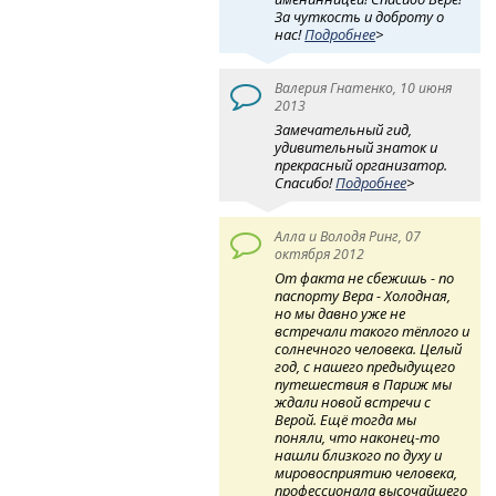
За чуткость и доброту о
нас!
Подробнее
>
Валерия Гнатенко, 10 июня
2013
Замечательный гид,
удивительный знаток и
прекрасный организатор.
Спасибо!
Подробнее
>
Алла и Володя Ринг, 07
октября 2012
От факта не сбежишь - по
паспорту Вера - Холодная,
но мы давно уже не
встречали такого тёплого и
солнечного человека. Целый
год, с нашего предыдущего
путешествия в Париж мы
ждали новой встречи с
Верой. Ещё тогда мы
поняли, что наконец-то
нашли близкого по духу и
мировосприятию человека,
профессионала высочайшего