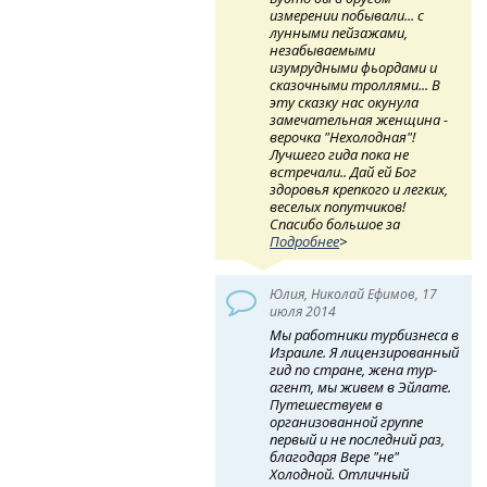
измерении побывали... с
лунными пейзажами,
незабываемыми
изумрудными фьордами и
сказочными троллями... В
эту сказку нас окунула
замечательная женщина -
верочка "Нехолодная"!
Лучшего гида пока не
встречали.. Дай ей Бог
здоровья крепкого и легких,
веселых попутчиков!
Спасибо большое за
Подробнее
>
Юлия, Николай Ефимов, 17
июля 2014
Мы работники турбизнеса в
Израиле. Я лицензированный
гид по стране, жена тур-
агент, мы живем в Эйлате.
Путешествуем в
организованной группе
первый и не последний раз,
благодаря Вере "не"
Холодной. Отличный