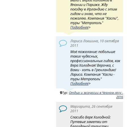
Была с Верой Холодной в
Японии и Париже. Жду
поездку в Ирландию с этим
гидом и знаю, что не
пожалею. Компания "Каспи",
туры "Метрополь"
Подробнее
>
Лариса Локшина, 10 октября
2011
Моё пожелание: побольше
таких чудесных,
профессиональных гидов, как
Вера Холодная! Верочка, с
Вами - хоть в Гренландию!
Лариса. Компания "Каспи -
туры Метрополь"
Подробнее
>
Тур:
Отдых и экскурсии в Черном лесу -
2016
Маргарита, 26 сентября
2011
Спасибо Вере Холодной:
Путевые заметки от
благоданой туристки