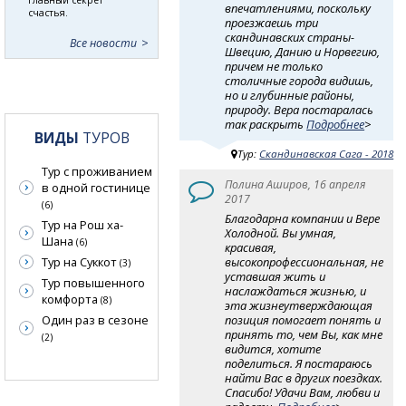
впечатлениями, поскольку
счастья.
проезжаешь три
скандинавских страны-
Все новости
Швецию, Данию и Норвегию,
причем не только
столичные города видишь,
но и глубинные районы,
природу. Вера постаралась
так раскрыть
Подробнее
>
ВИДЫ
ТУРОВ
Тур:
Скандинавская Сага - 2018
Тур с проживанием
Полина Аширов, 16 апреля
в одной гостинице
2017
(6)
Благодарна компании и Вере
Тур на Рош ха-
Холодной. Вы умная,
Шана
(6)
красивая,
Тур на Суккот
высокопрофессиональная, не
(3)
уставшая жить и
Тур повышенного
наслаждаться жизнью, и
комфорта
(8)
эта жизнеутверждающая
Один раз в сезоне
позиция помогает понять и
принять то, чем Вы, как мне
(2)
видится, хотите
поделиться. Я постараюсь
найти Вас в других поездках.
Спасибо! Удачи Вам, любви и