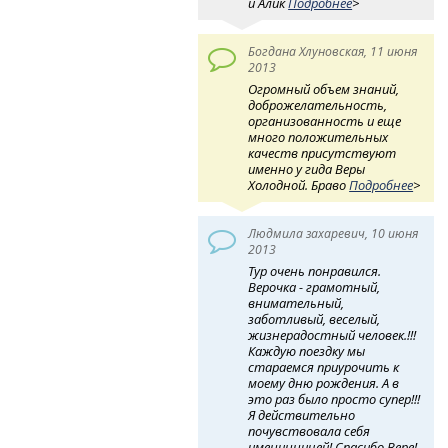
и Алик
Подробнее
>
Богдана Хлуновская, 11 июня
2013
Огромный объем знаний,
доброжелательность,
организованность и еще
много положительных
качеств присутствуют
именно у гида Веры
Холодной. Браво
Подробнее
>
Людмила захаревич, 10 июня
2013
Тур очень понравился.
Верочка - грамотный,
внимательный,
заботливый, веселый,
жизнерадостный человек.!!!
Каждую поездку мы
стараемся приурочить к
моему дню рождения. А в
это раз было просто супер!!!
Я действительно
почувствовала себя
именинницей! Спасибо Вере!