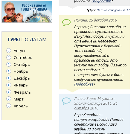
радости.
Подробнее
>
Тур:
Ветка сакуры - 2017
Полина, 25 декабря 2016
Верочка, большое спасибо за
прекрасное путешествие в
Вену! Наш добрый, чуткий и
ТУРЫ
ПО ДАТАМ
отзывчивый человечек!
Путешествия с Верочкой -
Август
это спокойный,
комуникабельный и
Сентябрь
прекрасный отдых. Это
Октябрь
умение найти общий язык со
всеми людьми. С
Ноябрь
нетерпением будем ждать
Декабрь
следующего путешествия.
Подробнее
>
Январь
Февраль
Лена и Борис Мнухины -
Март
Япония октябрь 2016, 26
Апрель
октября 2016
Вера Холодная -
потрясающий гид ! Полное
сочетание высочайшей
эрудиции и очень
заботливого отношения к