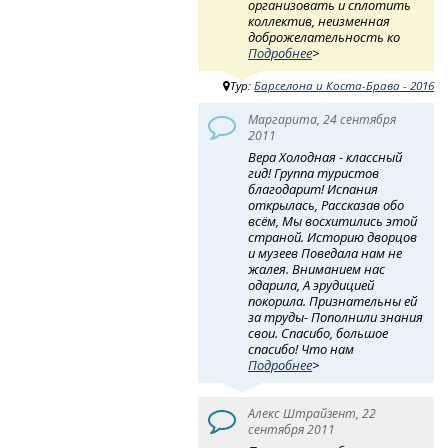
организовать и сплотить
коллектив, неизменная
доброжелательность ко
Подробнее
>
Тур:
Барселона и Коста-Брава - 2016
Маргарита, 24 сентября
2011
Вера Холодная - классный
гид! Группа туристов
благодарит! Испания
открылась, Рассказав обо
всём, Мы восхитились этой
страной. Историю дворцов
и музеев Поведала нам не
жалея. Вниманием нас
одарила, А эрудицией
покорила. Признательны ей
за труды- Пополнили знания
свои. Спасибо, большое
спасибо! Что нам
Подробнее
>
Алекс Штрайзент, 22
сентября 2011