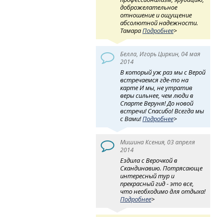
доброжелательное
отношение и ощущение
абсолютной надежности.
Тамара
Подробнее
>
Белла, Игорь Циркин, 04 мая
2014
В который уж раз мы с Верой
встречаемся где-то на
карте И мы, не утратив
веры сильнее, чем люди в
Спарте Веруня! До новой
встречи! Спасибо! Всегда мы
с Вами!
Подробнее
>
Мишина Ксения, 03 апреля
2014
Ездила с Верочкой в
Скандинавию. Потрясающе
интересный тур и
прекрасный гид - это все,
что необходимо для отдыха!
Подробнее
>