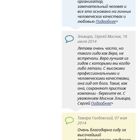
организатор,
замечательный человек и
все это основано на личных
человеческих качествах и
любовью
Подробнее
>
Эльвира, Сергей Мисник, 16
июля 2014
Летаем очень часто, но
такого гида как Вера, не
встречали. Вера лучшая из
гидов с которыми мы когда-
либо летали. С высокими
профессиональными и
человеческими качествами,
она гид от бога. Такие, как
она, сохраняют пристиж
компании - берегите ее. С
уважением Мисник Эльвира,
Сергей
Подробнее
>
Тамара Голдовский, 07 мая
2014
Очень благодарна гиду за
высочайший
профессионализм, эрудицию,