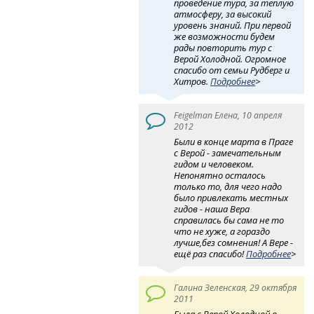
проведение тура, за теплую
атмосферу, за высокий
уровень знаний. При первой
же возможности будем
рады повторить тур с
Верой Холодной. Огромное
спасибо от семьи Рудберг и
Хитров.
Подробнее
>
Feigelman Елена, 10 апреля
2012
Были в конце марта в Праге
с Верой - замечательным
гидом и человеком.
Непонятно осталось
только то, для чего надо
было привлекать местных
гидов - наша Вера
справилась бы сама не то
что не хуже, а гораздо
лучше,без сомнения! А Вере -
ещё раз спасибо!
Подробнее
>
Галина Зеленская, 29 октября
2011