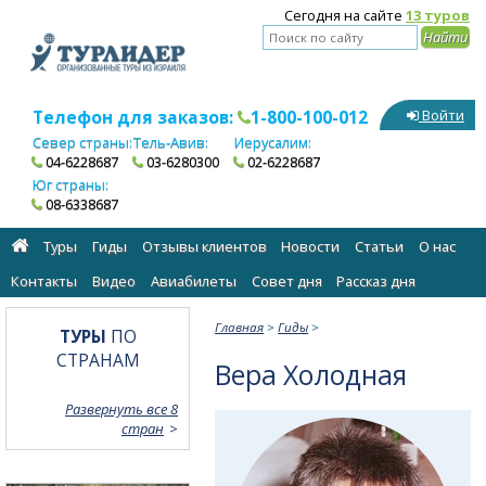
Сегодня на сайте
13 туров
Телефон для заказов:
1-800-100-012
Войти
Север страны:
Тель-Авив:
Иерусалим:
04-6228687
03-6280300
02-6228687
Юг страны:
08-6338687
Туры
Гиды
Отзывы клиентов
Новости
Статьи
О нас
Контакты
Видео
Авиабилеты
Cовет дня
Рассказ дня
Главная
>
Гиды
>
ТУРЫ
ПО
СТРАНАМ
Вера Холодная
Развернуть все 8
стран