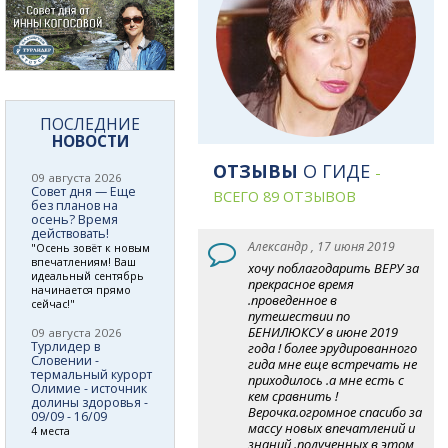
ПОСЛЕДНИЕ
НОВОСТИ
ОТЗЫВЫ
О ГИДЕ
-
09 августа 2026
Совет дня — Еще
ВСЕГО 89 ОТЗЫВОВ
без планов на
осень? Время
действовать!
Александр , 17 июня 2019
"Осень зовёт к новым
впечатлениям! Ваш
хочу поблагодарить ВЕРУ за
идеальный сентябрь
прекрасное время
начинается прямо
.проведенное в
сейчас!"
путешествии по
БЕНИЛЮКСУ в июне 2019
09 августа 2026
Турлидер в
года ! более эрудированного
Словении -
гида мне еще встречать не
термальный курорт
приходилось .а мне есть с
Олимие - источник
кем сравнить !
долины здоровья -
Верочка.огромное спасибо за
09/09 - 16/09
массу новых впечатлений и
4 места
знаний .полученных в этом