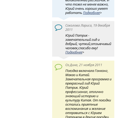
великолепный рассказчик. И
что тоже не менее важно,
Юрий очень хорошо умеет
работать
Подробнее
>
Соколова Лариса, 19 декабря
2011
Юрий Патрик -
замечательный гид и
добрый, чуткий,отзывчивый
человек,спасибо ему!
Подробнее
>
Оз Дина, 21 ноября 2011
Поездка включала Гонконг,
Макао и Китай.
Замечательная программа и
прекрасный гид Юрий
Патрик. Юрий
профессионал, отлично
знающий историю и
культуру Китая. От поездки
остались приятные
воспоминания и желание
отправиться с Юрием
Патриком в другие поездки.