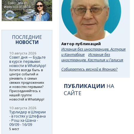
ПОСЛЕДНИЕ
НОВОСТИ
Автор публикаций
Испания без иностранцев. Астурия
10 августа 2026
и Кантабрия
Испания без
Совет дня — Будьте
иностранцев. Кастилия и Галисия
в курсе первыми:
новости в WhatsApp!
Собираетесь весной в Японию?
Хотите всегда быть в
центре событий и
узнавать о самых
свежих предложениях
ПУБЛИКАЦИИ
НА
и новостях первыми?
Присоединяйтесь к
САЙТЕ
нашей группе
новостей в WhatsApp!
10 августа 2026
Турлидер в Штирии
- в гостях у Штефана
- Рош ха-Шана -
09/09 - 16/09
5 мест