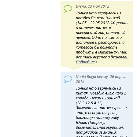
Елена, 23 мая 2012
Только что вернулась из
поездки Пенкин-Шанхай
(14.05---22.05.2012. )Хорошая
и интересная экс-я,
прекрасный гид, отличный
человек. Одно но....много
шопингов и ресторанов, а
хотелось бы покупать
продукты в магазинах (так
все таки вкуснее и дешевле).
Подробнее
>
Nadia Rogachevsky, 06 апреля
2012
Только что вернулись из
Китая. Поездка включала 2
города: Пекин и Шанхай
(28.3.12-5.4.12).
Замечательная экскурсия и
это, в первую очередь,
благодаря нашему гиду
Юрию Патрику.
Замечательная эрудиция,
потрясающие знания,