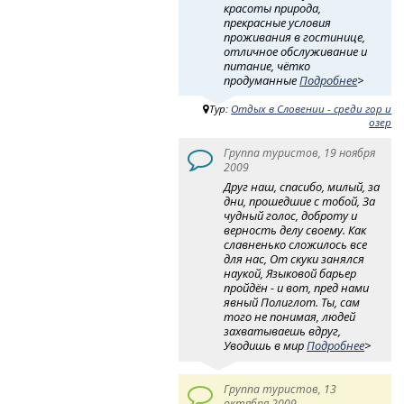
красоты природа,
прекрасные условия
проживания в гостинице,
отличное обслуживание и
питание, чётко
продуманные
Подробнее
>
Тур:
Отдых в Словении - среди гор и
озер
Группа туристов, 19 ноября
2009
Друг наш, спасибо, милый, за
дни, прошедшие с тобой, За
чудный голос, доброту и
верность делу своему. Как
славненько сложилось все
для нас, От скуки занялся
наукой, Языковой барьер
пройдён - и вот, пред нами
явный Полиглот. Ты, сам
того не понимая, людей
захватываешь вдруг,
Уводишь в мир
Подробнее
>
Группа туристов, 13
октября 2009