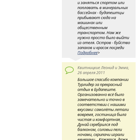
и заняться спортом или
поплавать в минеральных
бассейнах - будапештцы
прибывают сюда на
машинах или
общественным
транспортом. Нам же
нужно просто было выйти
из отеля. Остров - буйство
запахов и красок посреди
Подробнее
>
Квитницкие Леонид и Эмма,
26 апреля 2011
Большое спасибо компании
Турлидер за прекрасный
отдых в Будапеште.
Организованно всё было
замечательно и точно в
соответствии с нашими
вкусами: самолёты летали
вовремя, гостиница была
чистая и комфортная,
Дунай серебрился под
балконом, соловьи пели
ночами, скрипачи играли
вечерами... Кажется, даже