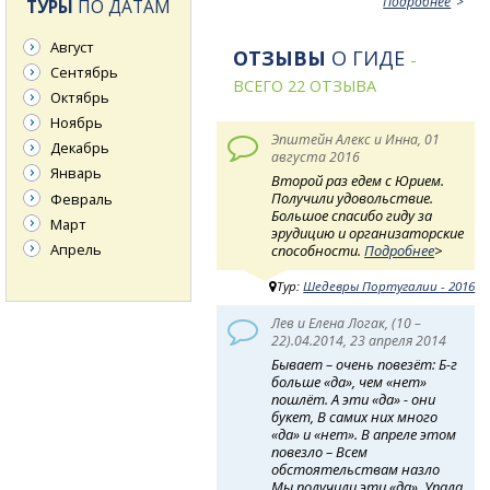
Подробнее
ТУРЫ
ПО ДАТАМ
Август
ОТЗЫВЫ
О ГИДЕ
-
Сентябрь
ВСЕГО 22 ОТЗЫВА
Октябрь
Ноябрь
Эпштейн Алекс и Инна, 01
Декабрь
августа 2016
Январь
Второй раз едем с Юрием.
Получили удовольствие.
Февраль
Большое спасибо гиду за
Март
эрудицию и организаторские
Апрель
способности.
Подробнее
>
Тур:
Шедевры Португалии - 2016
Лев и Елена Логак, (10 –
22).04.2014, 23 апреля 2014
Бывает – очень повезёт: Б-г
больше «да», чем «нет»
пошлёт. А эти «да» - они
букет, В самих них много
«да» и «нет». В апреле этом
повезло – Всем
обстоятельствам назло
Мы получили эти «да», Упала