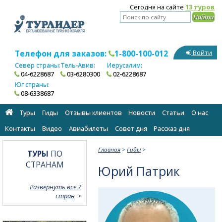
Сегодня на сайте
13 туров
Телефон для заказов:
1-800-100-012
Войти
Север страны:
Тель-Авив:
Иерусалим:
04-6228687
03-6280300
02-6228687
Юг страны:
08-6338687
Туры
Гиды
Отзывы клиентов
Новости
Статьи
О нас
Контакты
Видео
Авиабилеты
Cовет дня
Рассказ дня
Главная
>
Гиды
>
ТУРЫ
ПО
СТРАНАМ
Юрий Патрик
Развернуть все 7
стран