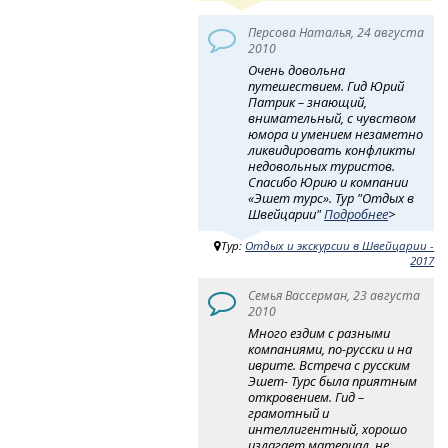
Персова Наталья, 24 августа
2010
Очень довольна
путешествием. Гид Юрий
Патрик – знающий,
внимательный, с чувством
юмора и умением незаметно
ликвидировать конфликты
недовольных туристов.
Спасибо Юрию и компании
«Эшет турс». Тур "Отдых в
Швейцарии"
Подробнее
>
Тур:
Отдых и экскурсии в Швейцарии -
2017
Семья Вассерман, 23 августа
2010
Много ездим с разными
компаниями, по-русски и на
иврите. Встреча с русским
Эшет- Турс была приятным
откровением. Гид –
грамотный и
интеллигентный, хорошо
излагает материал, не