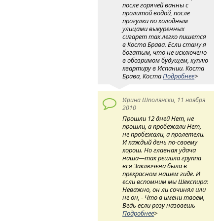
после горячей ванны с
пролитой водой, после
прогулки по холодным
улицами выкуренных
сигарет так легко пишется
в Коста Брава. Если стану я
богатым, что не исключено
в обозримом будущем, куплю
квартиру в Испании. Коста
Брава, Коста
Подробнее
>
Ирина Шполянски, 11 ноября
2010
Прошли 12 дней Нет, не
прошли, а пробежали Нет,
не пробежали, а пролетели.
И каждый день по-своему
хорош. Но главная удача
наша—так решила группа
вся Заключена была в
прекрасном нашем гиде. И
если вспомним мы Шекспира:
Неважно, он ли сочинял или
не он, - Что в имени твоем,
Ведь если розу назовешь
Подробнее
>