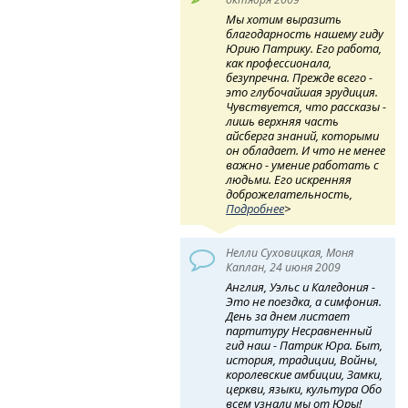
Мы хотим выразить
благодарность нашему гиду
Юрию Патрику. Его работа,
как профессионала,
безупречна. Прежде всего -
это глубочайшая эрудиция.
Чувствуется, что рассказы -
лишь верхняя часть
айсберга знаний, которыми
он обладает. И что не менее
важно - умение работать с
людьми. Его искренняя
доброжелательность,
Подробнее
>
Нелли Суховицкая, Моня
Каплан, 24 июня 2009
Англия, Уэльс и Каледония -
Это не поездка, а симфония.
День за днем листает
партитуру Несравненный
гид наш - Патрик Юра. Быт,
история, традиции, Войны,
королевские амбиции, Замки,
церкви, языки, культура Обо
всем узнали мы от Юры!