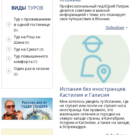
Профессиональный гид Юрий Патрик
ВИДЫ
ТУРОВ
делится советами и важной
информацией с теми, кто планирует
свое путешествие в Японию
Тур с проживанием
в одной гостинице
Подробнее
(5)
Тур на Рош ха-
Шана
(5)
Тур на Суккот
(3)
Тур повышенного
комфорта
(7)
Один раз в сезоне
(2)
Испания без иностранцев.
Кастилия и Галисия
Мне хотелось увидеть ту Испанию, где
не ступает или почти не ступает нога
иностранца. Как правило, это
маленькие селения и городки на
северо-западе страны, в Кантабрии,
Астурии и Кастилии, а также на западе,
в Эстремадуре.