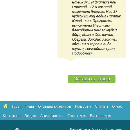
наушники. И длительной
стрелой - 12-и часовой
наметили Японию. Нас 37
чудесных лиц водил Патрик
Юрий - сан. Программа
выполнена! И вот мы
благодарны Вам за Фудзи,
Яйца, Колесо Обозрения,
Обереги, дождик и зонты,
обезьян и коров в виде
тунца, свежайшие суши,
Подробнее
>
Оставить отзыв
Туры
Гиды
Отзывы клиентов
Новости
Статьи
О нас
Контакты
Видео
Авиабилеты
Cовет дня
Рассказ дня
Разработка:
Михаил Коротаев