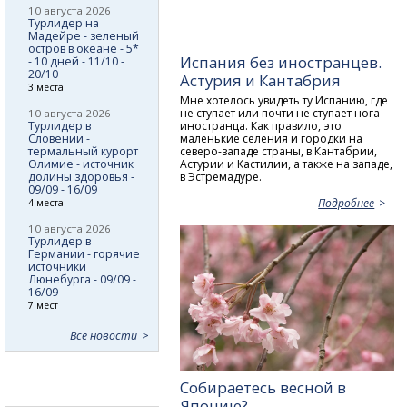
10 августа 2026
Турлидер на
Мадейре - зеленый
остров в океане - 5*
Испания без иностранцев.
- 10 дней - 11/10 -
20/10
Астурия и Кантабрия
3 места
Мне хотелось увидеть ту Испанию, где
не ступает или почти не ступает нога
10 августа 2026
Турлидер в
иностранца. Как правило, это
Словении -
маленькие селения и городки на
термальный курорт
северо-западе страны, в Кантабрии,
Олимие - источник
Астурии и Кастилии, а также на западе,
долины здоровья -
в Эстремадуре.
09/09 - 16/09
Подробнее
4 места
10 августа 2026
Турлидер в
Германии - горячие
источники
Люнебурга - 09/09 -
16/09
7 мест
Все новости
Собираетесь весной в
Японию?