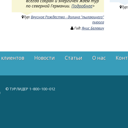
всегда собран и энергичен Ждем тур
по северной Германии.
Подробнее
>
Тур
Тур:
Вкусное Рождество - долина "пылающего"
пирога
Гид:
Янис Белевич
 клиентов
Новости
Статьи
О нас
Конт
© ТУРЛИДЕР
1−800−100−012