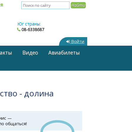
ов
Юг страны:
08-6338687
Войти
акты
Видео
Авиабилеты
ство - долина
Янис —
ло общаться!