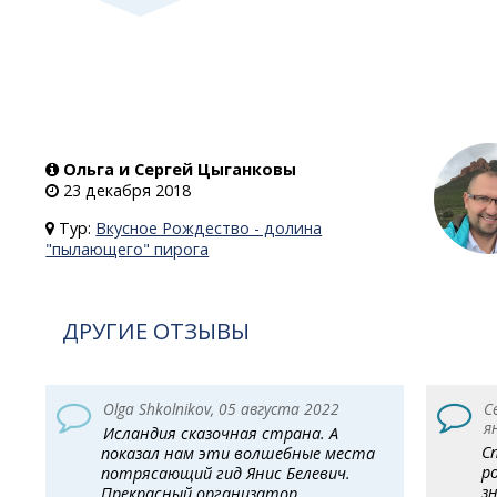
Ольга и Сергей Цыганковы
23 декабря 2018
Тур:
Вкусное Рождество - долина
"пылающего" пирога
ДРУГИЕ ОТЗЫВЫ
Olga Shkolnikov, 05 августа 2022
С
я
Исландия сказочная страна. А
С
показал нам эти волшебные места
р
потрясающий гид Янис Белевич.
з
Прекрасный организатор,