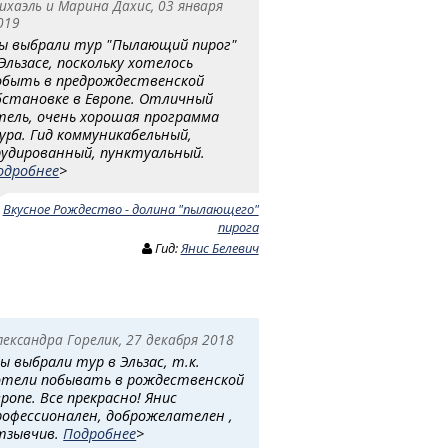
ихаэль и Марина Дахис, 03 января
019
ы выбрали тур "Пылающий пирог"
 Эльзасе, поскольку хотелось
обыть в предрождественской
бстановке в Европе. Отличный
тель, очень хорошая программа
ура. Гид коммуникабельный,
рудированный, пунктуальный.
одробнее
>
:
Вкусное Рождество - долина "пылающего"
пирога
Гид:
Янис Белевич
лександра Горелик, 27 декабря 2018
ы выбрали тур в Эльзас, т.к.
отели побывать в рождественской
вропе. Все прекрасно! Янис
рофессионален, доброжелателен ,
тзывчив.
Подробнее
>