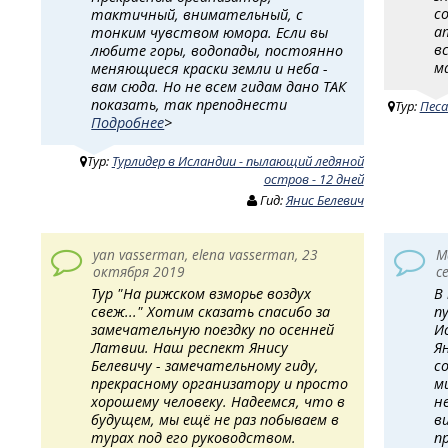
с
тактичный, внимательный, с
а
тонким чувством юмора. Если вы
в
любите горы, водопады, постоянно
м
меняющиеся краски земли и неба -
вам сюда. Но не всем гидам дано ТАК
показать, так преподнести
Тур:
Песа
Подробнее
>
Тур:
Турлидер в Исландии - пылающий ледяной
остров - 12 дней
Гид:
Янис Белевич
yan vasserman, elena vasserman, 23
М
октября 2019
с
Тур "На рижском взморье воздух
В
свеж..." Хотим сказать спасибо за
п
замечательную поездку по осенней
И
Латвии. Наш респект Янису
Я
Белевичу - замечательному гиду,
с
прекрасному организатору и просто
м
хорошему человеку. Надеемся, что в
н
будущем, мы ещё не раз побываем в
в
турах под его руководством.
п