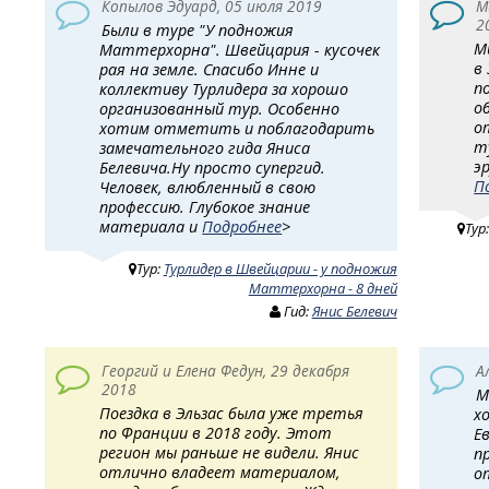
Копылов Эдуард, 05 июля 2019
М
2
Были в туре "У подножия
М
Маттерхорна". Швейцария - кусочек
в
рая на земле. Спасибо Инне и
п
коллективу Турлидера за хорошо
о
организованный тур. Особенно
о
хотим отметить и поблагодарить
т
замечательного гида Яниса
э
Белевича.Ну просто супергид.
П
Человек, влюбленный в свою
профессию. Глубокое знание
материала и
Подробнее
>
Тур
Тур:
Турлидер в Швейцарии - у подножия
Маттерхорна - 8 дней
Гид:
Янис Белевич
Георгий и Елена Федун, 29 декабря
А
2018
М
Поездка в Эльзас была уже третья
х
по Франции в 2018 году. Этот
Е
регион мы раньше не видели. Янис
п
отлично владеет материалом,
о