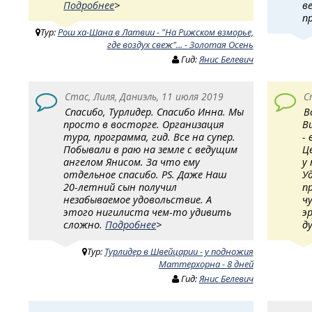
Подробнее
>
в
п
Тур:
Рош ха-Шана в Латвии - "На Рижском взморье,
где воздух свеж"... - Золотая Осень
Гид:
Янис Белевич
Стас, Лиля, Даниэль, 11 июля 2019
С
Спасибо, Турлидер. Спасибо Инна. Мы
В
просто в восторге. Организация
В
тура, программа, гид. Все на супер.
- 
Побывали в раю на земле с ведущим
Ц
ангелом Янисом. За что ему
у
отдельное спасибо. PS. Даже Наш
У
20-летний сын получил
п
незабываемое удовольствие. А
ч
этого нигилиста чем-то удивить
э
сложно.
Подробнее
>
д
Тур:
Турлидер в Швейцарии - у подножия
Маттерхорна - 8 дней
Гид:
Янис Белевич