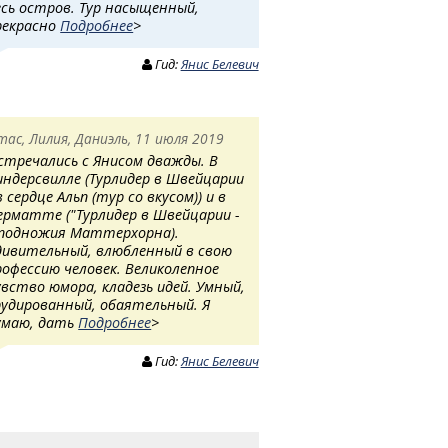
есь остров. Тур насыщенный,
рекрасно
Подробнее
>
Гид:
Янис Белевич
тас, Лилия, Даниэль, 11 июля 2019
стречались с Янисом дважды. В
индерсвилле (Турлидер в Швейцарии
в сердце Альп (тур со вкусом)) и в
ерматте ("Турлидер в Швейцарии -
 подножия Маттерхорна).
дивительный, влюбленный в свою
рофессию человек. Великолепное
увство юмора, кладезь идей. Умный,
рудированный, обаятельный. Я
умаю, дать
Подробнее
>
Гид:
Янис Белевич