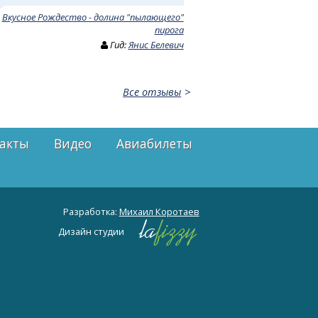
:
Вкусное Рождество - долина "пылающего"
пирога
Гид:
Янис Белевич
Все отзывы
акты
Видео
Авиабилеты
Разработка:
Михаил Коротаев
Дизайн студии