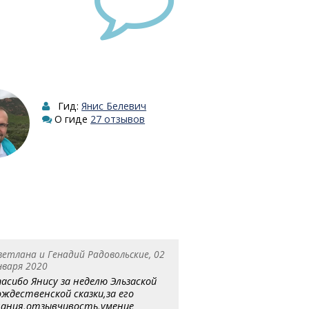
Гид:
Янис Белевич
О гиде
27 отзывов
ветлана и Генадий Радовольские, 02
нваря 2020
пасибо Янису за неделю Эльзаской
ождественской сказки,за его
нания,отзывчивость,умение