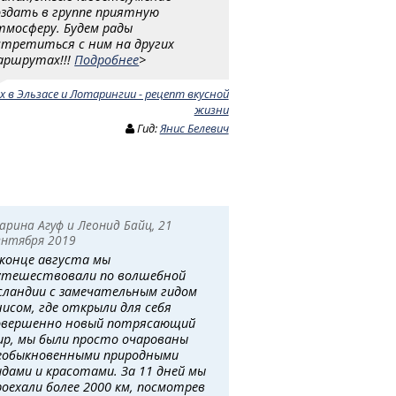
оздать в группе приятную
тмосферу. Будем рады
стретиться с ним на других
аршрутах!!!
Подробнее
>
х в Эльзасе и Лотарингии - рецепт вкусной
жизни
Гид:
Янис Белевич
арина Агуф и Леонид Байц, 21
ентября 2019
 конце августа мы
утешествовали по волшебной
сландии с замечательным гидом
нисом, где открыли для себя
овершенно новый потрясающий
ир, мы были просто очарованы
еобыкновенными природными
идами и красотами. За 11 дней мы
роехали более 2000 км, посмотрев