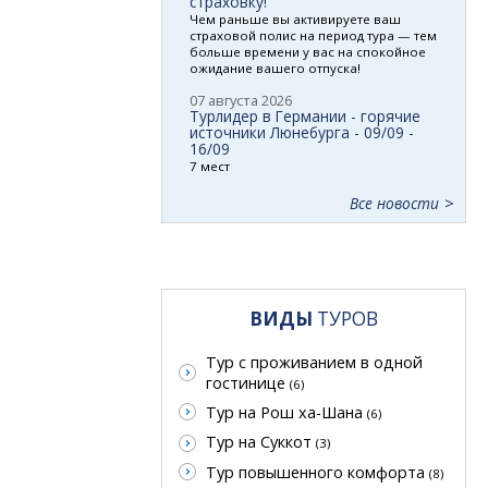
страховку!
Чем раньше вы активируете ваш
страховой полис на период тура — тем
больше времени у вас на спокойное
ожидание вашего отпуска!
07 августа 2026
Турлидер в Германии - горячие
источники Люнебурга - 09/09 -
16/09
7 мест
Все новости
ВИДЫ
ТУРОВ
Тур с проживанием в одной
гостинице
(6)
Тур на Рош ха-Шана
(6)
Тур на Суккот
(3)
Тур повышенного комфорта
(8)