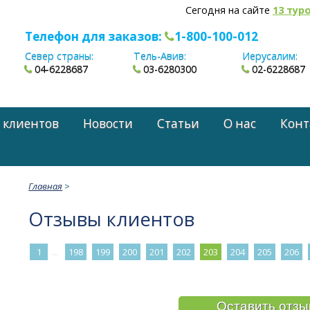
Сегодня на сайте
13 тур
Телефон для заказов:
1-800-100-012
Север страны:
Тель-Авив:
Иерусалим:
04-6228687
03-6280300
02-6228687
 клиентов
Новости
Статьи
О нас
Конт
Главная
>
Отзывы клиентов
...
1
198
199
200
201
202
203
204
205
206
Оставить отзы