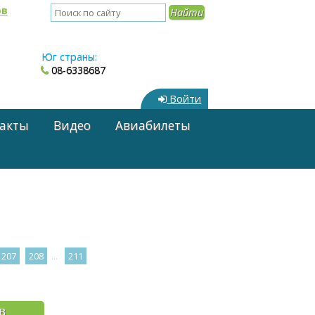
ов
Юг страны:
08-6338687
Войти
акты
Видео
Авиабилеты
...
207
208
211
в