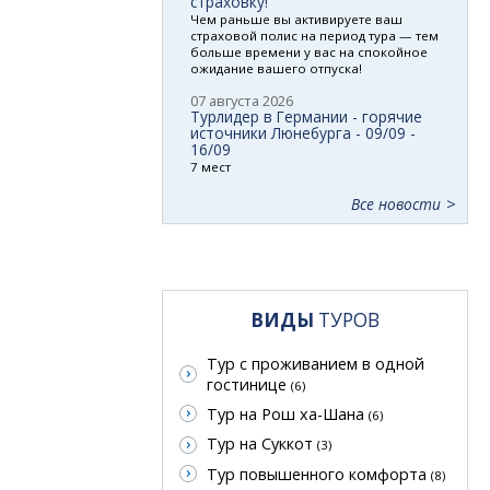
страховку!
Чем раньше вы активируете ваш
страховой полис на период тура — тем
больше времени у вас на спокойное
ожидание вашего отпуска!
07 августа 2026
Турлидер в Германии - горячие
источники Люнебурга - 09/09 -
16/09
7 мест
Все новости
ВИДЫ
ТУРОВ
Тур с проживанием в одной
гостинице
(6)
Тур на Рош ха-Шана
(6)
Тур на Суккот
(3)
Тур повышенного комфорта
(8)