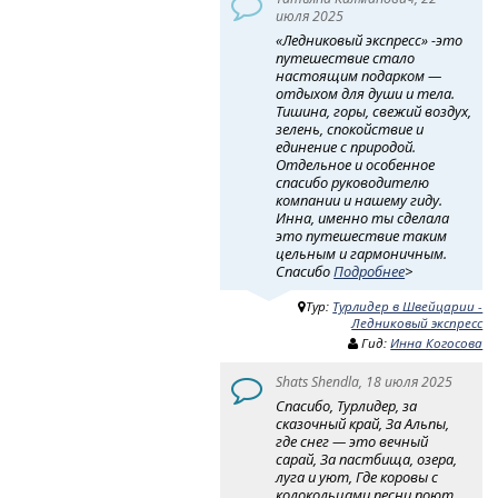
июля 2025
«Ледниковый экспресс» -это
путешествие стало
настоящим подарком —
отдыхом для души и тела.
Тишина, горы, свежий воздух,
зелень, спокойствие и
единение с природой.
Отдельное и особенное
спасибо руководителю
компании и нашему гиду.
Инна, именно ты сделала
это путешествие таким
цельным и гармоничным.
Спасибо
Подробнее
>
Тур:
Турлидер в Швейцарии -
Ледниковый экспресс
Гид:
Инна Когосова
Shats Shendla, 18 июля 2025
Спасибо, Турлидер, за
сказочный край, За Альпы,
где снег — это вечный
сарай, За пастбища, озера,
луга и уют, Где коровы с
колокольцами песни поют.