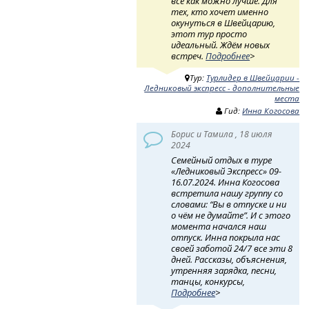
все как можно лучше. Для
тех, кто хочет именно
окунуться в Швейцарию,
этот тур просто
идеальный. Ждём новых
встреч.
Подробнее
>
Тур:
Турлидер в Швейцарии -
Ледниковый экспресс - дополнительные
места
Гид:
Инна Когосова
Борис и Тамила , 18 июля
2024
Семейный отдых в туре
«Ледниковый Экспресс» 09-
16.07.2024. Инна Когосова
встретила нашу группу со
словами: “Вы в отпуске и ни
о чём не думайте”. И с этого
момента начался наш
отпуск. Инна покрыла нас
своей заботой 24/7 все эти 8
дней. Рассказы, объяснения,
утренняя зарядка, песни,
танцы, конкурсы,
Подробнее
>