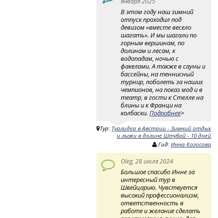
января 2025
В этом году наш зимний
отпуск проходил под
девизом «вместе весело
шагать». И мы шагали по
горным вершинам, по
долинам и лесам, к
водопадам, ночью с
факелами. А также в сауны и
бассейны, на теннисный
турнир, поболеть за наших
чемпионов, на показ мод и в
театр, в гости к Стелле на
блины и к Франци на
колбаски.
Подробнее
>
Тур:
Турлидер в Австрии - Зимний отдых
и лыжи в долине Штубай - 10 дней
Гид:
Инна Когосова
Oleg, 28 июля 2024
Большое спасибо Инне за
интересный тур в
Швейцарию. Чувствуется
высокий профессионализм,
ответственность в
работе и желание сделать