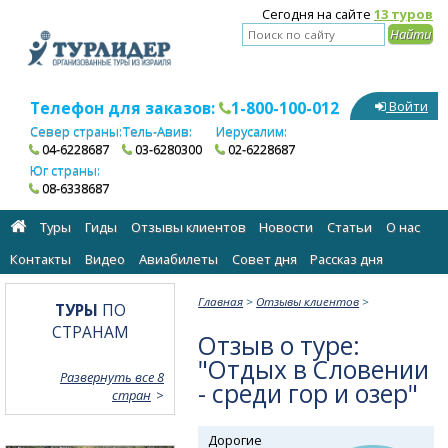
Сегодня на сайте
13 туров
Телефон для заказов:
1-800-100-012
Войти
Север страны:
Тель-Авив:
Иерусалим:
04-6228687
03-6280300
02-6228687
Юг страны:
08-6338687
Туры
Гиды
Отзывы клиентов
Новости
Статьи
О нас
Контакты
Видео
Авиабилеты
Cовет дня
Рассказ дня
Главная
>
Отзывы клиентов
>
ТУРЫ
ПО
СТРАНАМ
Отзыв о туре:
"Отдых в Словении
Развернуть все 8
- среди гор и озер"
стран
Дорогие