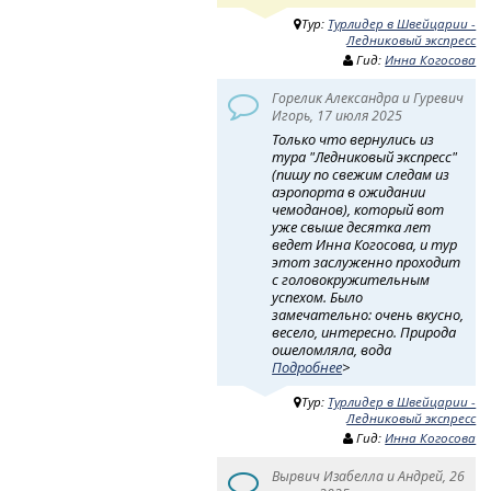
Тур:
Турлидер в Швейцарии -
Ледниковый экспресс
Гид:
Инна Когосова
Горелик Александра и Гуревич
Игорь, 17 июля 2025
Только что вернулись из
тура "Ледниковый экспресс"
(пишу по свежим следам из
аэропорта в ожидании
чемоданов), который вот
уже свыше десятка лет
ведет Инна Когосова, и тур
этот заслуженно проходит
с головокружительным
успехом. Было
замечательно: очень вкусно,
весело, интересно. Природа
ошеломляла, вода
Подробнее
>
Тур:
Турлидер в Швейцарии -
Ледниковый экспресс
Гид:
Инна Когосова
Вырвич Изабелла и Андрей, 26