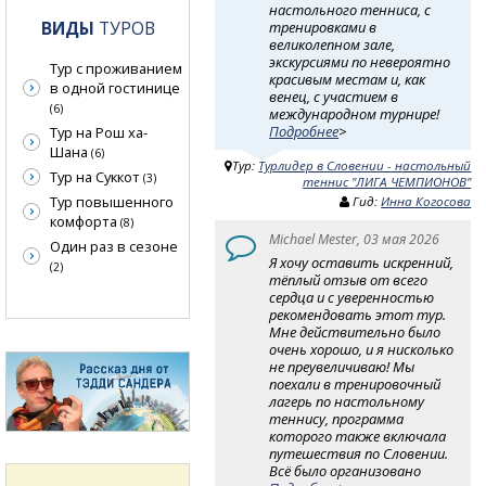
настольного тенниса, с
ВИДЫ
ТУРОВ
тренировками в
великолепном зале,
экскурсиями по невероятно
Тур с проживанием
красивым местам и, как
в одной гостинице
венец, с участием в
(6)
международном турнире!
Подробнее
>
Тур на Рош ха-
Шана
(6)
Тур:
Турлидер в Словении - настольный
Тур на Суккот
(3)
теннис "ЛИГА ЧЕМПИОНОВ"
Тур повышенного
Гид:
Инна Когосова
комфорта
(8)
Michael Mester, 03 мая 2026
Один раз в сезоне
Я хочу оставить искренний,
(2)
тёплый отзыв от всего
сердца и с уверенностью
рекомендовать этот тур.
Мне действительно было
очень хорошо, и я нисколько
не преувеличиваю! Мы
поехали в тренировочный
лагерь по настольному
теннису, программа
которого также включала
путешествия по Словении.
Всё было организовано