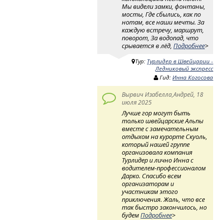
Мы видели замки, фонтаны,
мосты, Где сбылись, как по
нотам, все наши мечты. За
каждую встречу, маршрут,
поворот, За водопад, что
срывается в лёд,
Подробнее
>
Тур:
Турлидер в Швейцарии -
Ледниковый экспресс
Гид:
Инна Когосова
Вырвич Изабелла,Андрей, 18
июля 2025
Лучше гор могут быть
только швейцарские Альпы
вместе с замечательным
отдыхом на курорте Скуоль,
который нашей группе
организовала компания
Турлидер и лично Инна с
водителем-профессионалом
Дарко. Спасибо всем
организаторам и
участникам этого
приключения. Жаль, что все
так быстро закончилось, но
будем
Подробнее
>