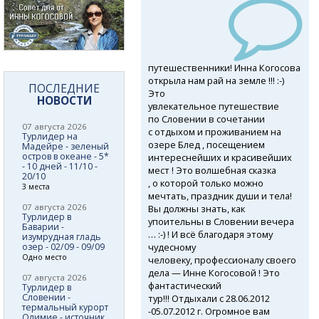
путешественники! Инна Когосова
открыла нам рай на земле !!! :-)
ПОСЛЕДНИЕ
Это
НОВОСТИ
увлекательное путешествие
по Словении в сочетании
07 августа 2026
с отдыхом и проживанием на
Турлидер на
озере Блед , посещением
Мадейре - зеленый
остров в океане - 5*
интереснейших и красивейших
- 10 дней - 11/10 -
мест ! Это волшебная сказка
20/10
, о которой только можно
3 места
мечтать, праздник души и тела!
07 августа 2026
Вы должны знать, как
Турлидер в
упоительны в Словении вечера
Баварии -
… :-) ! И всё благодаря этому
изумрудная гладь
чудесному
озер - 02/09 - 09/09
Одно место
человеку, профессионалу своего
дела — Инне Когосовой ! Это
07 августа 2026
фантастический
Турлидер в
Словении -
тур!!! Отдыхали с 28.06.2012
термальный курорт
-
05.07.2012
г. Огромное вам
Олимие - источник