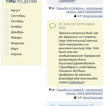
Подробнее
>
ТУРЫ
ПО ДАТАМ
Тур:
Турлидер в Словении - настольный
Август
теннис "ЛИГА ЧЕМПИОНОВ"
Сентябрь
Гид:
Инна Когосова
Октябрь
פרנקל לובה ואיגור, 30 апреля
Ноябрь
2026
Декабрь
Прошло несколько дней, как
мы вернулись из Словении
Январь
(тур «Настольный теннис.
Февраль
Лига чемпионов»), но
мысленно мы еще там. Это
Март
было что-то
Апрель
необыкновенное! Прекрасная
организация Инны
Когосовой (руководителя
«Турлидера») и гида Ирины
Пашагич. Всё было
продумано до мелочей.
Благодаря вам эта поездка
стала
Подробнее
>
Тур:
Турлидер в Словении - настольный
теннис "ЛИГА ЧЕМПИОНОВ"
Гид:
Инна Когосова
Татьяна Калманович, 22