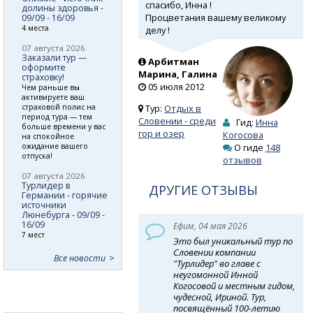
спасибо, Инна !
долины здоровья -
Процветания вашему великому
09/09 - 16/09
4 места
делу !
07 августа 2026
Заказали тур —
Арбитман
оформите
Марина, Галина
страховку!
05 июля 2012
Чем раньше вы
активируете ваш
страховой полис на
Тур:
Отдых в
период тура — тем
Словении - среди
Гид:
Инна
больше времени у вас
гор и озер
Когосова
на спокойное
ожидание вашего
О гиде
148
отпуска!
отзывов
07 августа 2026
Турлидер в
ДРУГИЕ ОТЗЫВЫ
Германии - горячие
источники
Люнебурга - 09/09 -
16/09
Ефим, 04 мая 2026
7 мест
Это был уникальный тур по
Словении компании
Все новости
"Турлидер" во главе с
неугомонной Инной
Когосовой и местным гидом,
чудесной, Ириной. Тур,
посвящённый 100-летию