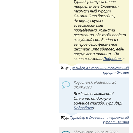
Турлидер открыл новое
направление в Словении -
термальный курорт
Олимия. Это бассейны,
джакузи, сауны с
всевозможными
процедурами, комната
релаксации, где тебя вводят
в глубокий сон. В один из
вечеров было факельное
шествие. Это здорово, ведь
вокруг лес и тишина... По-
словенски хвала
Подробнее
>
Тур:
Турлидер в Словении - термальный
курорт Олимия
Rogachevski Nadezhda, 26
июля 2023
Все было великолепно!
Отлично отдохнули.
Большое спасибо, Турлидер!
Подробнее
>
Тур:
Турлидер в Словении - термальный
курорт Олимия
Shavit Peter, 29 июня 2023