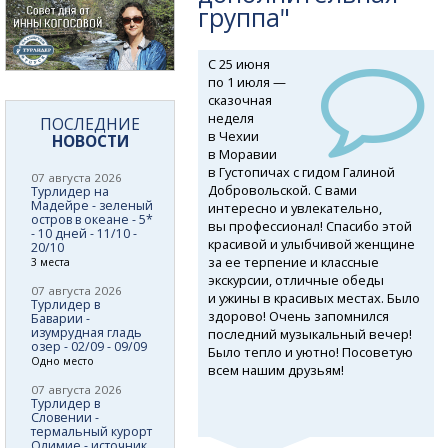
группа"
С 25 июня
по 1 июля —
сказочная
неделя
ПОСЛЕДНИЕ
в Чехии
НОВОСТИ
в Моравии
в Густопичах с гидом Галиной
07 августа 2026
Добровольской. С вами
Турлидер на
Мадейре - зеленый
интересно и увлекательно,
остров в океане - 5*
вы профессионал! Спасибо этой
- 10 дней - 11/10 -
красивой и улыбчивой женщине
20/10
за ее терпение и классные
3 места
экскурсии, отличные обеды
07 августа 2026
и ужины в красивых местах. Было
Турлидер в
здорово! Очень запомнился
Баварии -
изумрудная гладь
последний музыкальный вечер!
озер - 02/09 - 09/09
Было тепло и уютно! Посоветую
Одно место
всем нашим друзьям!
07 августа 2026
Турлидер в
Словении -
термальный курорт
Олимие - источник