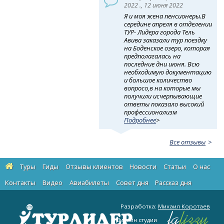
2022 ., 12 июня 2022
Я и моя жена пенсионеры.В
середине апреля в отделении
ТУР- Лидера города Тель
Авива заказали тур поездку
на Боденское озеро, которая
предполагалась на
последние дни июня. Всю
необходимую документацию
и большое количество
вопросо,в на которые мы
получили исчерпывающие
ответы показало высокий
профессионализм
Подробнее
>
Все отзывы
Туры
Гиды
Отзывы клиентов
Новости
Статьи
О нас
Контакты
Видео
Авиабилеты
Cовет дня
Рассказ дня
Разработка:
Михаил Коротаев
Дизайн студии