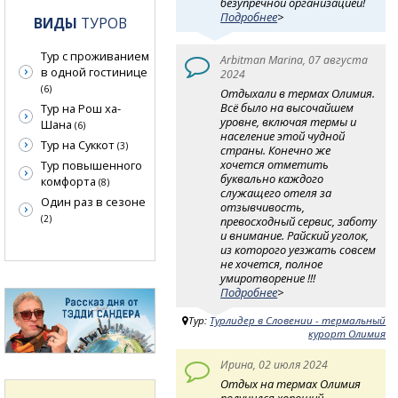
безупречной организацией!
Подробнее
>
ВИДЫ
ТУРОВ
Тур с проживанием
Arbitman Marina, 07 августа
в одной гостинице
2024
(6)
Отдыхали в термах Олимия.
Всё было на высочайшем
Тур на Рош ха-
уровне, включая термы и
Шана
(6)
население этой чудной
Тур на Суккот
(3)
страны. Конечно же
хочется отметить
Тур повышенного
буквально каждого
комфорта
(8)
служащего отеля за
Один раз в сезоне
отзывчивость,
(2)
превосходный сервис, заботу
и внимание. Райский уголок,
из которого уезжать совсем
не хочется, полное
умиротворение !!!
Подробнее
>
Тур:
Турлидер в Словении - термальный
курорт Олимия
Ирина, 02 июля 2024
Отдых на термах Олимия
получился хороший.