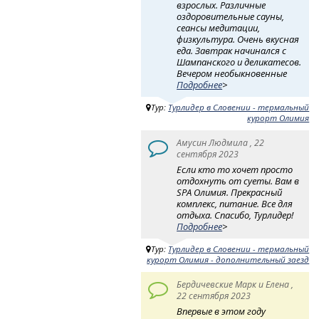
взрослых. Различные
оздоровительные сауны,
сеансы медитации,
физкультура. Очень вкусная
еда. Завтрак начинался с
Шампанского и деликатесов.
Вечером необыкновенные
Подробнее
>
Тур:
Турлидер в Словении - термальный
курорт Олимия
Амусин Людмила , 22
сентября 2023
Если кто то хочет просто
отдохнуть от суеты. Вам в
SPA Олимия. Прекрасный
комплекс, питание. Все для
отдыха. Спасибо, Турлидер!
Подробнее
>
Тур:
Турлидер в Словении - термальный
курорт Олимия - дополнительный заезд
Бердичевские Марк и Елена ,
22 сентября 2023
Впервые в этом году