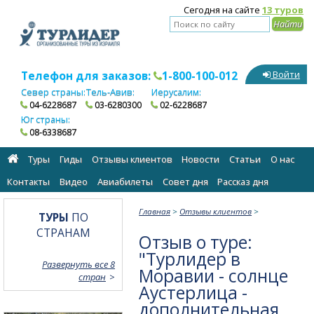
Сегодня на сайте
13 туров
Телефон для заказов:
1-800-100-012
Войти
Север страны:
Тель-Авив:
Иерусалим:
04-6228687
03-6280300
02-6228687
Юг страны:
08-6338687
Туры
Гиды
Отзывы клиентов
Новости
Статьи
О нас
Контакты
Видео
Авиабилеты
Cовет дня
Рассказ дня
Главная
>
Отзывы клиентов
>
ТУРЫ
ПО
СТРАНАМ
Отзыв о туре:
"Турлидер в
Развернуть все 8
Моравии - солнце
стран
Аустерлица -
дополнительная