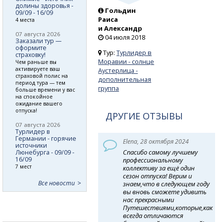
долины здоровья -
Гольдин
09/09 - 16/09
Раиса
4 места
и Александр
07 августа 2026
04 июля 2018
Заказали тур —
оформите
Тур:
Турлидер в
страховку!
Моравии - солнце
Чем раньше вы
активируете ваш
Аустерлица -
страховой полис на
дополнительная
период тура — тем
группа
больше времени у вас
на спокойное
ожидание вашего
отпуска!
ДРУГИЕ ОТЗЫВЫ
07 августа 2026
Турлидер в
Германии - горячие
Elena, 28 октября 2024
источники
Спасибо самому лучшему
Люнебурга - 09/09 -
16/09
профессиональному
7 мест
коллективу за ещё один
сезон отпуска! Верим и
Все новости
знаем,что в следующем году
вы вновь сможете удивить
нас прекрасными
Путешествиями,которые,как
всегда отличаются