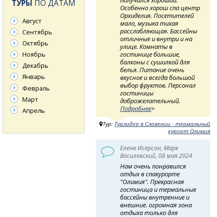
ТУРЫ
ПО ДАТАМ
Особенно хорош спа центр
Орхиделия. Посетителей
Август
мало, музыка тихая
расслабляющая. Бассейны
Сентябрь
отличные и внутри и на
Октябрь
улице. Комнаты в
гостинице большие,
Ноябрь
балконы с сушилкой для
Декабрь
белья. Питание очень
Январь
вкусное и всегда большой
выбор фруктов. Персонал
Февраль
гостиницы
Март
доброжелательный.
Подробнее
>
Апрель
Тур:
Турлидер в Словении - термальный
курорт Олимия
Елена Исерсон, Марк
Василевский, 08 мая 2024
Нам очень понравился
отдых в спакурорте
"Олимия". Прекрасная
гостиница и термальные
бассейны внутренние и
внешние. огромная зона
отдыха только для