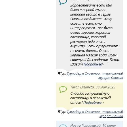
Здравствуйте всем! Мы
были в первой группе,
которая ездила в Терме
Олимиа отдыхать. Хочу
сказать всем, кто
интересуется - всё было
очень хорошо: хорошая
гостиница, хороший
ресторан (еда очень
вкусная). Есть супермаркет
не очень далеко. Очень
хорошая мягкая вода. Всем
советую! До свидания, Петр
Шавит
Подробнее
>
Тур:
Турлидер в Словении - термальный
курорт Олимия
Taran Elizabeta, 30 мая 2023
Спасибо за прекрасную
гостиницу и релаксный
отдых!
Подробнее
>
Тур:
Турлидер в Словении - термальный
курорт Лашко
Иосиф Городецкий. 10 июня