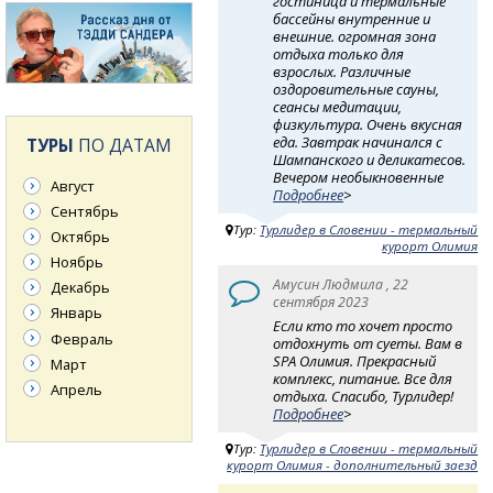
гостиница и термальные
бассейны внутренние и
внешние. огромная зона
отдыха только для
взрослых. Различные
оздоровительные сауны,
сеансы медитации,
физкультура. Очень вкусная
еда. Завтрак начинался с
ТУРЫ
ПО ДАТАМ
Шампанского и деликатесов.
Вечером необыкновенные
Август
Подробнее
>
Сентябрь
Тур:
Турлидер в Словении - термальный
Октябрь
курорт Олимия
Ноябрь
Амусин Людмила , 22
Декабрь
сентября 2023
Январь
Если кто то хочет просто
Февраль
отдохнуть от суеты. Вам в
SPA Олимия. Прекрасный
Март
комплекс, питание. Все для
Апрель
отдыха. Спасибо, Турлидер!
Подробнее
>
Тур:
Турлидер в Словении - термальный
курорт Олимия - дополнительный заезд