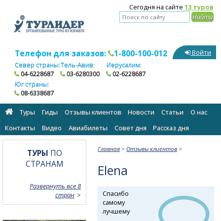
Сегодня на сайте
13 туров
Телефон для заказов:
1-800-100-012
Войти
Север страны:
Тель-Авив:
Иерусалим:
04-6228687
03-6280300
02-6228687
Юг страны:
08-6338687
Туры
Гиды
Отзывы клиентов
Новости
Статьи
О нас
Контакты
Видео
Авиабилеты
Cовет дня
Рассказ дня
Главная
>
Отзывы клиентов
>
ТУРЫ
ПО
СТРАНАМ
Elena
Развернуть все 8
Спасибо
стран
самому
лучшему