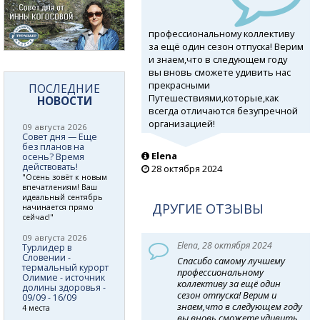
профессиональному коллективу
за ещё один сезон отпуска! Верим
и знаем,что в следующем году
вы вновь сможете удивить нас
прекрасными
ПОСЛЕДНИЕ
Путешествиями,которые,как
НОВОСТИ
всегда отличаются безупречной
организацией!
09 августа 2026
Совет дня — Еще
без планов на
Elena
осень? Время
действовать!
28 октября 2024
"Осень зовёт к новым
впечатлениям! Ваш
идеальный сентябрь
ДРУГИЕ ОТЗЫВЫ
начинается прямо
сейчас!"
09 августа 2026
Elena, 28 октября 2024
Турлидер в
Словении -
Спасибо самому лучшему
термальный курорт
профессиональному
Олимие - источник
коллективу за ещё один
долины здоровья -
сезон отпуска! Верим и
09/09 - 16/09
знаем,что в следующем году
4 места
вы вновь сможете удивить