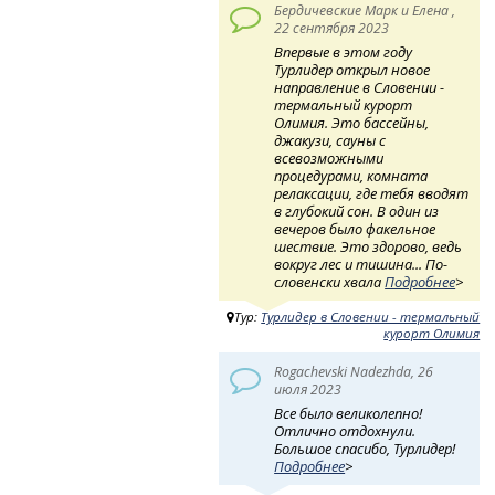
Бердичевские Марк и Елена ,
22 сентября 2023
Впервые в этом году
Турлидер открыл новое
направление в Словении -
термальный курорт
Олимия. Это бассейны,
джакузи, сауны с
всевозможными
процедурами, комната
релаксации, где тебя вводят
в глубокий сон. В один из
вечеров было факельное
шествие. Это здорово, ведь
вокруг лес и тишина... По-
словенски хвала
Подробнее
>
Тур:
Турлидер в Словении - термальный
курорт Олимия
Rogachevski Nadezhda, 26
июля 2023
Все было великолепно!
Отлично отдохнули.
Большое спасибо, Турлидер!
Подробнее
>