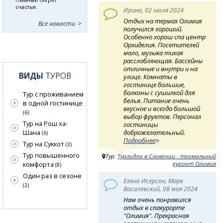
счастья.
Ирина, 02 июля 2024
Отдых на термах Олимия
Все новости
получился хороший.
Особенно хорош спа центр
Орхиделия. Посетителей
мало, музыка тихая
расслабляющая. Бассейны
отличные и внутри и на
ВИДЫ
ТУРОВ
улице. Комнаты в
гостинице большие,
балконы с сушилкой для
Тур с проживанием
белья. Питание очень
в одной гостинице
вкусное и всегда большой
(6)
выбор фруктов. Персонал
Тур на Рош ха-
гостиницы
доброжелательный.
Шана
(6)
Подробнее
>
Тур на Суккот
(3)
Тур повышенного
Тур:
Турлидер в Словении - термальный
курорт Олимия
комфорта
(8)
Один раз в сезоне
Елена Исерсон, Марк
(2)
Василевский, 08 мая 2024
Нам очень понравился
отдых в спакурорте
"Олимия". Прекрасная