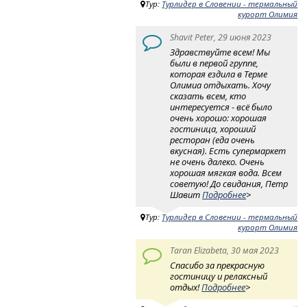
Тур:
Турлидер в Словении - термальный
курорт Олимия
Shavit Peter, 29 июня 2023
Здравствуйте всем! Мы
были в первой группе,
которая ездила в Терме
Олимиа отдыхать. Хочу
сказать всем, кто
интересуется - всё было
очень хорошо: хорошая
гостиница, хороший
ресторан (еда очень
вкусная). Есть супермаркет
не очень далеко. Очень
хорошая мягкая вода. Всем
советую! До свидания, Петр
Шавит
Подробнее
>
Тур:
Турлидер в Словении - термальный
курорт Олимия
Taran Elizabeta, 30 мая 2023
Спасибо за прекрасную
гостиницу и релаксный
отдых!
Подробнее
>