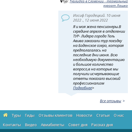
Тур:
Турлидер в Словении - термальный
курорт Лашко
Иосиф Городецкий. 10 июня
2022 ., 12 июня 2022
Я и моя жена пенсионеры.В
середине апреля в отделении
ТУР- Лидера города Тель
Авива заказали тур поездку
на Боденское озеро, которая
предполагалась на
последние дни июня. Всю
необходимую документацию
и большое количество
вопросо,в на которые мы
получили исчерпывающие
ответы показало высокий
профессионализм
Подробнее
>
Все отзывы
Туры
Гиды
Отзывы клиентов
Новости
Статьи
О нас
Контакты
Видео
Авиабилеты
Cовет дня
Рассказ дня