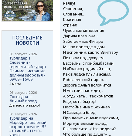
наяву!
Словения,
Словения…
Красивая
страна!
Чудесные мгновения
Дарила всем она. …
ПОСЛЕДНИЕ
Забегаем как Фигаро
НОВОСТИ
Мы по приезде в дом,..
И вспомним, как по Винтгару
06 августа 2026
Петляли под дождем.
Турлидер в
Словении -
Бассейны с прибамбасами
термальный курорт
И «Гольф» родимый наш,
Олимие - источник
Как в лодке плыли асами,
долины здоровья -
Бобслеевский вираж…
09/09 - 16/09
4 места
Дорога с Альп волочится
И Австрия нас ждет,..
06 августа 2026
А отдыхать …так хочется!
Совет дня —
Личный поход
Еще, хотя бы,год!
Для нас это важно!
Постойна Яма с Бохинем,
И Савица, и Блед,
06 августа 2026
Прощались с нами вздохами,
Турлидер на
Мадейре - зеленый
Моргнув веками вслед.
остров в океане - 5*
Вы спросите: «Что видели?
- 10 дней - 11/10 -
Что больше по душе?» …
20/10