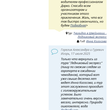
водителем-профессионалом
Дарко. Спасибо всем
организаторам и
участникам этого
приключения. Жаль, что все
так быстро закончилось, но
будем
Подробнее
>
Тур:
Турлидер в Швейцарии -
Ледниковый экспресс
Гид:
Инна Когосова
Горелик Александра и Гуревич
Игорь, 17 июля 2025
Только что вернулись из
тура "Ледниковый экспресс"
(пишу по свежим следам из
аэропорта в ожидании
чемоданов), который вот
уже свыше десятка лет
ведет Инна Когосова, и тур
этот заслуженно проходит
с головокружительным
успехом. Было
замечательно: очень вкусно,
весело, интересно. Природа
ошеломляла, вода
Подробнее
>