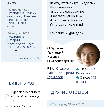
Да отдыхать
с «Тур-Лидером»!
3 места
Мы поняли уже!
06 августа 2026
Глядеть в озера синие
Турлидер в Штирии
И красотой дышать…
- в гостях у Штефана
- Рош ха-Шана -
И с Когосовой Инною
09/09 - 16/09
Умчаться в тур опять!
5 мест
Компания «Турлидер»
06 августа 2026
Турлидер в
Баварии -
изумрудная гладь
озер - 02/09 - 09/09
Бунины
Одно место
Григорий
и Эмма
Все новости
24 сентября 2010
Тур:
Отдых в
Гид:
Инна
Словении - среди
Когосова
гор и озер
О гиде
148
отзывов
ВИДЫ
ТУРОВ
ДРУГИЕ ОТЗЫВЫ
Тур с проживанием
в одной гостинице
(6)
Ефим, 04 мая 2026
Тур на Рош ха-