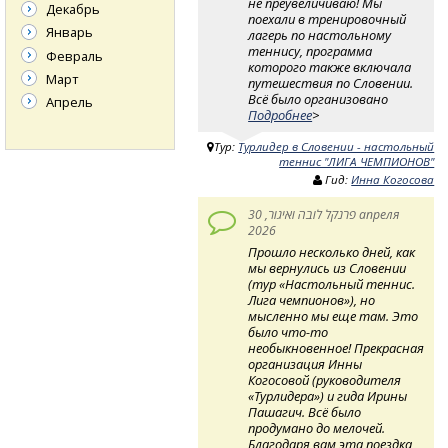
не преувеличиваю! Мы
Декабрь
поехали в тренировочный
Январь
лагерь по настольному
теннису, программа
Февраль
которого также включала
Март
путешествия по Словении.
Всё было организовано
Апрель
Подробнее
>
Тур:
Турлидер в Словении - настольный
теннис "ЛИГА ЧЕМПИОНОВ"
Гид:
Инна Когосова
פרנקל לובה ואיגור, 30 апреля
2026
Прошло несколько дней, как
мы вернулись из Словении
(тур «Настольный теннис.
Лига чемпионов»), но
мысленно мы еще там. Это
было что-то
необыкновенное! Прекрасная
организация Инны
Когосовой (руководителя
«Турлидера») и гида Ирины
Пашагич. Всё было
продумано до мелочей.
Благодаря вам эта поездка