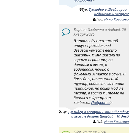
Тур:
Турлидер в Швейцарии -
Ледниковый экспресс
Гид:
Инна Когосова
Вырвич Изабелла и Андрей, 26
января 2025
В этом году наш зимний
отпуск проходил под
девизом «вместе весело
шагать». И мы шагали по
горным вершинам, по
долинам и лесам, к
водопадам, ночью с
факелами. А также в сауны и
бассейны, на теннисный
турнир, поболеть за наших
чемпионов, на показ мод и в
театр, в гости к Стелле на
блины и к Франци на
колбаски.
Подробнее
>
Тур:
Турлидер в Австрии - Зимний отдых
и лыжи в долине Штубай - 10 дней
Гид:
Инна Когосова
Oleg, 28 июля 2024