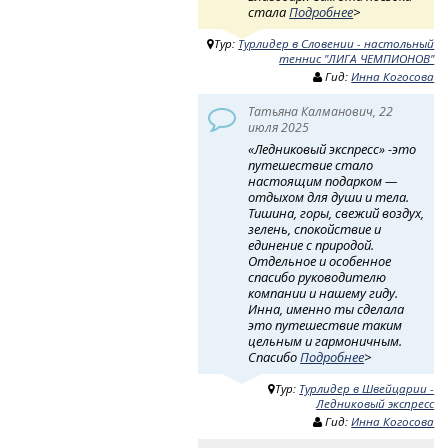
стала
Подробнее
>
Тур:
Турлидер в Словении - настольный
теннис "ЛИГА ЧЕМПИОНОВ"
Гид:
Инна Когосова
Татьяна Калманович, 22
июля 2025
«Ледниковый экспресс» -это
путешествие стало
настоящим подарком —
отдыхом для души и тела.
Тишина, горы, свежий воздух,
зелень, спокойствие и
единение с природой.
Отдельное и особенное
спасибо руководителю
компании и нашему гиду.
Инна, именно ты сделала
это путешествие таким
цельным и гармоничным.
Спасибо
Подробнее
>
Тур:
Турлидер в Швейцарии -
Ледниковый экспресс
Гид:
Инна Когосова