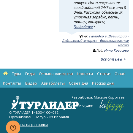
отпуск. Инна покрыла нас
своей заботой 24/7 все эти 8
дней. Рассказы, объяснения,
утренняя зарядка, песни,
танцы, конкурсы,
Подробнее
>
Тур:
Турлидер в Швейцарии -
Ледниковый экспресс - дополнительные
места
Гид:
Инна Когосова
Все отзывы
Туры
Гиды
Отзывы клиентов
Новости
Статьи
О нас
Контакты
Видео
Авиабилеты
Cовет дня
Рассказ дня
Разработка:
Михаил Коротаев
Дизайн студии
© ТУРЛИДЕР
1−800−100−012
Организованные туры из Израиля
Подписка на рассылки