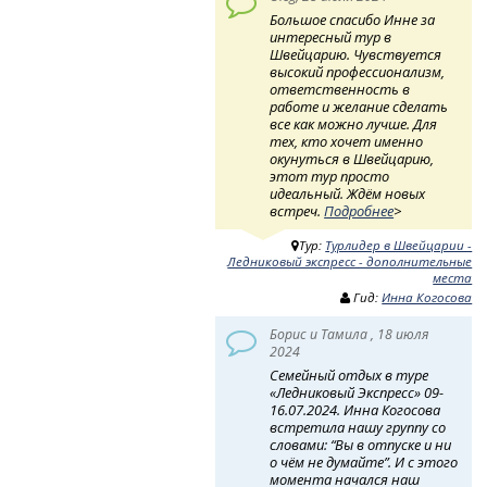
Большое спасибо Инне за
интересный тур в
Швейцарию. Чувствуется
высокий профессионализм,
ответственность в
работе и желание сделать
все как можно лучше. Для
тех, кто хочет именно
окунуться в Швейцарию,
этот тур просто
идеальный. Ждём новых
встреч.
Подробнее
>
Тур:
Турлидер в Швейцарии -
Ледниковый экспресс - дополнительные
места
Гид:
Инна Когосова
Борис и Тамила , 18 июля
2024
Семейный отдых в туре
«Ледниковый Экспресс» 09-
16.07.2024. Инна Когосова
встретила нашу группу со
словами: “Вы в отпуске и ни
о чём не думайте”. И с этого
момента начался наш