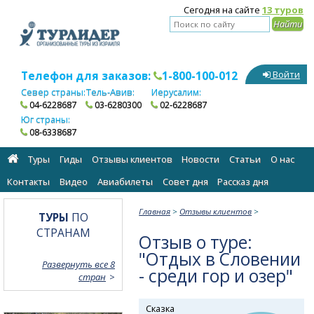
Сегодня на сайте
13 туров
Телефон для заказов:
1-800-100-012
Войти
Север страны:
Тель-Авив:
Иерусалим:
04-6228687
03-6280300
02-6228687
Юг страны:
08-6338687
Туры
Гиды
Отзывы клиентов
Новости
Статьи
О нас
Контакты
Видео
Авиабилеты
Cовет дня
Рассказ дня
Главная
>
Отзывы клиентов
>
ТУРЫ
ПО
СТРАНАМ
Отзыв о туре:
"Отдых в Словении
Развернуть все 8
- среди гор и озер"
стран
Сказка