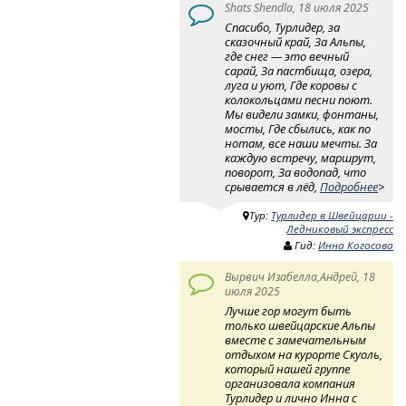
Shats Shendla, 18 июля 2025
Спасибо, Турлидер, за
сказочный край, За Альпы,
где снег — это вечный
сарай, За пастбища, озера,
луга и уют, Где коровы с
колокольцами песни поют.
Мы видели замки, фонтаны,
мосты, Где сбылись, как по
нотам, все наши мечты. За
каждую встречу, маршрут,
поворот, За водопад, что
срывается в лёд,
Подробнее
>
Тур:
Турлидер в Швейцарии -
Ледниковый экспресс
Гид:
Инна Когосова
Вырвич Изабелла,Андрей, 18
июля 2025
Лучше гор могут быть
только швейцарские Альпы
вместе с замечательным
отдыхом на курорте Скуоль,
который нашей группе
организовала компания
Турлидер и лично Инна с