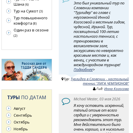
Это был уникальный тур по
Шана
(6)
Словении компании
Тур на Суккот
(3)
"Турлидер" во главе с
неугомонной Инной
Тур повышенного
Когосовой и местным гидом,
комфорта
(8)
чудесной, Ириной. Тур,
Один раз в сезоне
посвящённый 100-летию
настольного тенниса, с
(2)
тренировками в
великолепном зале,
экскурсиями по невероятно
красивым местам и, как
венец, с участием в
международном турнире!
Подробнее
>
Тур:
Турлидер в Словении - настольный
теннис "ЛИГА ЧЕМПИОНОВ"
Гид:
Инна Когосова
ТУРЫ
ПО ДАТАМ
Michael Mester, 03 мая 2026
Я хочу оставить искренний,
Август
тёплый отзыв от всего
сердца и с уверенностью
Сентябрь
рекомендовать этот тур.
Октябрь
Мне действительно было
Ноябрь
очень хорошо, и я нисколько