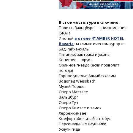
В стоимость тура включено:
Полет в Зальцбург — авиакомпания
ISRAIR
7 ночей
в отеле 4* AMBER HOTEL
Bavaria
на климатическом курорте
Бад Райхенхаль
Питание: завтраки и ужины
Кенигзее — круиз
Орлиное гнездо (если позволит
погода)
Горное ущелье Альмбахкламм
Водопад Weissbach
Музей Порше
Озеро Маттзее
Зальцбург
Озеро Тун
Озеро Кимзее и замок
Херренкимзее
Комфортабельный автобус
Персональные наушники
Услуги гида