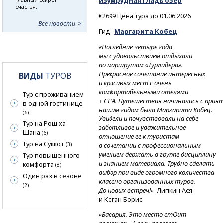
изумрудная гладь озер
счастья.
€2699 Цена тура до 01.06.2026
Все новости
Гид -
Маргарита Кобец
«Последние четыре года
мы с удовольствием отдыхали
по маршрутам «Турлидера».
Прекрасное сочетание интересных
ВИДЫ
ТУРОВ
и красивых мест с очень
комфортабельными отелями
Тур с проживанием
+
СПА.
Путешествия
начинались
с прия
в одной гостинице
нашим гидом была Маргарита Кобец.
(6)
Увидели и почувствовали на себе
Тур на Рош ха-
заботливое и уважительное
Шана
(6)
отношение ее к туристам
Тур на Суккот
в сочетании с профессиональным
(3)
умением держать в группе дисциплину
Тур повышенного
и знанием материала. Трудно сделать
комфорта
(8)
выбор при виде огромного количества
Один раз в сезоне
классно организованных туров.
(2)
До новых встреч!»
Липкин Ася
и Коган Борис
«Бавария. Это место стОит