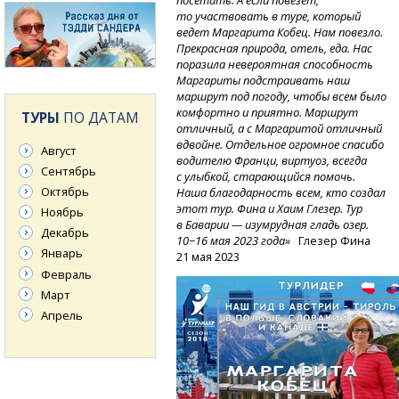
посетить. А если повезет,
то участвовать в туре, который
ведет Маргарита Кобец. Нам повезло.
Прекрасная природа, отель, еда. Нас
поразила невероятная способность
Маргариты подстраивать наш
маршрут под погоду, чтобы всем было
комфортно и приятно. Маршрут
ТУРЫ
ПО ДАТАМ
отличный, а с Маргаритой отличный
вдвойне. Отдельное огромное спасибо
Август
водителю Франци, виртуоз, всегда
Сентябрь
с улыбкой, старающийся помочь.
Октябрь
Наша благодарность всем, кто создал
этот тур. Фина и Хаим Глезер. Тур
Ноябрь
в Баварии — изумрудная гладь озер.
Декабрь
10−16 мая 2023 года»
Глезер Фина
Январь
21 мая 2023
Февраль
Март
Апрель