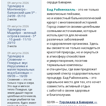
сердце Баварии.
09 августа 2026
Турлидер в
Монтенегро -
Бад Райхенхалль
–
это не только
балканский шик 5* -
живописные пейзажи,
24/09 - 01/10
но и известный бальнеологический
2 места
курорт с многовековой историей.
09 августа 2026
Город славится своими целебными
Турлидер на
соляными источниками, которые
Мадейре - зеленый
используются для лечения
остров в океане - 5*
различных заболеваний
- 10 дней - 11/10 -
20/10
и оздоровления организма. Здесь
3 места
вы сможете не только насладиться
красотой природы, но и окунуться
09 августа 2026
Турлидер в
в атмосферу спокойствия
Словении —
и умиротворения, посетив
Помурье: вкус
термальные комплексы
Иерусалима и
и спа-центры,
где вам предложат
магия термальных
вод в Бановцах —
широкий спектр оздоровительных
09/09 — 16/09
процедур. Бад Райхенхалль – это
Словения — это не
идеальное место для тех, кто хочет
только горы и озера.
совместить активный отдых
Это еще и мягкое
тепло Помурья, где
с заботой о своем здоровье
земля дышит паром
и благополучии.
целебных источников,
а люди улыбаются так
02/09 —
Турлидер в Баварии —
искренне, будто знают
главный секрет