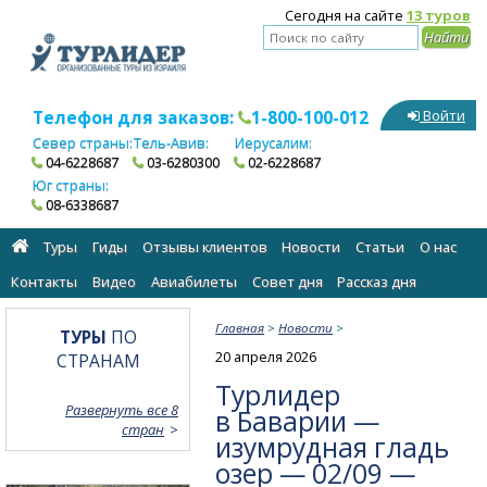
Сегодня на сайте
13 туров
Телефон для заказов:
1-800-100-012
Войти
Север страны:
Тель-Авив:
Иерусалим:
04-6228687
03-6280300
02-6228687
Юг страны:
08-6338687
Туры
Гиды
Отзывы клиентов
Новости
Статьи
О нас
Контакты
Видео
Авиабилеты
Cовет дня
Рассказ дня
Главная
>
Новости
>
ТУРЫ
ПО
20 апреля 2026
СТРАНАМ
Турлидер
Развернуть все 8
в Баварии —
стран
изумрудная гладь
озер — 02/09 —