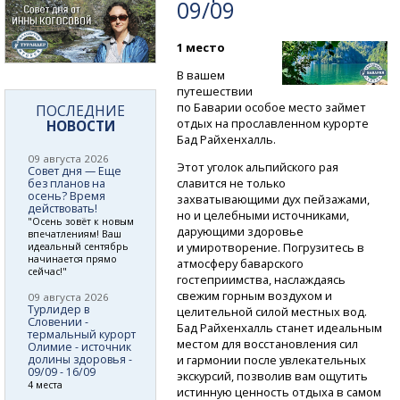
09/09
1 место
В вашем
путешествии
по Баварии особое место займет
ПОСЛЕДНИЕ
отдых на прославленном курорте
НОВОСТИ
Бад Райхенхалль.
09 августа 2026
Этот уголок альпийского рая
Совет дня — Еще
славится не только
без планов на
осень? Время
захватывающими дух пейзажами,
действовать!
но и целебными источниками,
"Осень зовёт к новым
дарующими здоровье
впечатлениям! Ваш
и умиротворение. Погрузитесь в
идеальный сентябрь
начинается прямо
атмосферу баварского
сейчас!"
гостеприимства, наслаждаясь
свежим горным воздухом и
09 августа 2026
Турлидер в
целительной силой местных вод.
Словении -
Бад Райхенхалль станет идеальным
термальный курорт
местом для восстановления сил
Олимие - источник
долины здоровья -
и гармонии после увлекательных
09/09 - 16/09
экскурсий, позволив вам ощутить
4 места
истинную ценность отдыха в самом