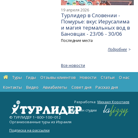
19 апреля 2026
Турлидер в Словении -
Помурье: вкус Иерусалима
и магия термальных вод в
Бановцах - 23/06 - 30/06
Последние места
Подробнее
Все новости
Туры
Гиды
Отзывы клиентов
Новости
Статьи
О нас
Контакты
Видео
Авиабилеты
Cовет дня
Рассказ дня
Разработка:
Михаил Коротаев
Дизайн студии
© ТУРЛИДЕР
1−800−100−012
Организованные туры из Израиля
Подписка на рассылки