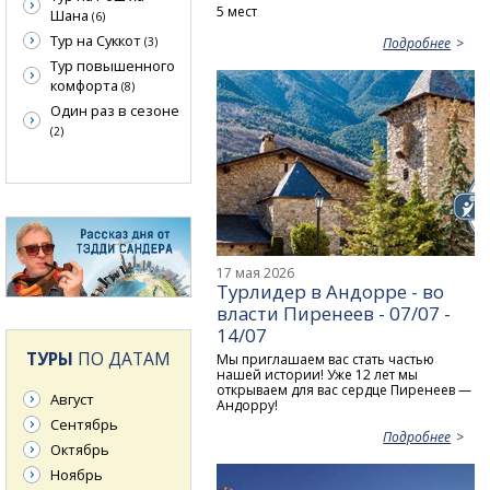
5 мест
Шана
(6)
Тур на Суккот
Подробнее
(3)
Тур повышенного
комфорта
(8)
Один раз в сезоне
(2)
17 мая 2026
Турлидер в Андорре - во
власти Пиренеев - 07/07 -
14/07
ТУРЫ
ПО ДАТАМ
Мы приглашаем вас стать частью
нашей истории! Уже 12 лет мы
открываем для вас сердце Пиренеев —
Август
Андорру!
Сентябрь
Подробнее
Октябрь
Ноябрь