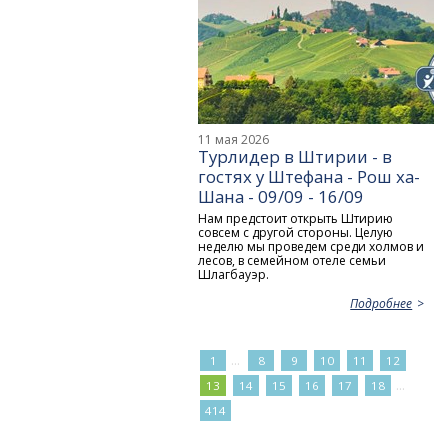
11 мая 2026
Турлидер в Штирии - в
гостях у Штефана - Рош ха-
Шана - 09/09 - 16/09
Нам предстоит открыть Штирию
совсем с другой стороны. Целую
неделю мы проведем среди холмов и
лесов, в семейном отеле семьи
Шлагбауэр.
Подробнее
...
1
8
9
10
11
12
...
13
14
15
16
17
18
414