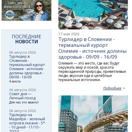
17 мая 2026
ПОСЛЕДНИЕ
Турлидер в Словении -
НОВОСТИ
термальный курорт
Олимие - источник долины
06 августа 2026
здоровья - 09/09 - 16/09
Турлидер в
Словении -
Олимия — это место, где вас будут
термальный курорт
окружать мир и покой, красота
Олимие - источник
первозданной природы, приветливые
долины здоровья -
люди, вкусная еда и целебные
09/09 - 16/09
термальные источники.
4 места
Подробнее
06 августа 2026
Совет дня —
Личный поход
Для нас это важно!
06 августа 2026
Турлидер на
Мадейре - зеленый
остров в океане - 5*
- 10 дней - 11/10 -
20/10