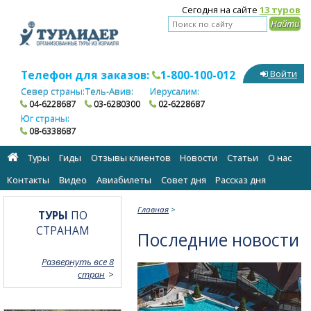
Сегодня на сайте
13 туров
Телефон для заказов:
1-800-100-012
Войти
Север страны:
Тель-Авив:
Иерусалим:
04-6228687
03-6280300
02-6228687
Юг страны:
08-6338687
Туры
Гиды
Отзывы клиентов
Новости
Статьи
О нас
Контакты
Видео
Авиабилеты
Cовет дня
Рассказ дня
Главная
>
ТУРЫ
ПО
СТРАНАМ
Последние новости
Развернуть все 8
стран