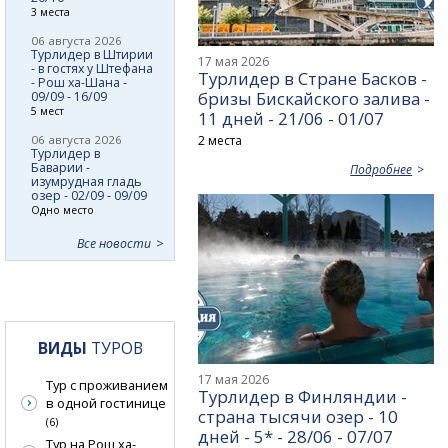
3 места
06 августа 2026
Турлидер в Штирии
17 мая 2026
- в гостях у Штефана
Турлидер в Стране Басков -
- Рош ха-Шана -
бризы Бискайского залива -
09/09 - 16/09
5 мест
11 дней - 21/06 - 01/07
06 августа 2026
2 места
Турлидер в
Баварии -
Подробнее
изумрудная гладь
озер - 02/09 - 09/09
Одно место
Все новости
ВИДЫ
ТУРОВ
17 мая 2026
Тур с проживанием
Турлидер в Финляндии -
в одной гостинице
страна тысячи озер - 10
(6)
дней - 5* - 28/06 - 07/07
Тур на Рош ха-