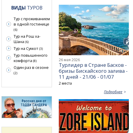
ВИДЫ
ТУРОВ
Тур с проживанием
в одной гостинице
(6)
Тур на Рош ха-
Шана
(6)
Тур на Суккот
(3)
Тур повышенного
26 мая 2026
комфорта
(8)
Турлидер в Стране Басков -
Один раз в сезоне
бризы Бискайского залива -
(2)
11 дней - 21/06 - 01/07
2 места
Подробнее