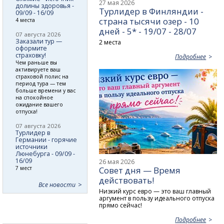
27 мая 2026
долины здоровья -
Турлидер в Финляндии -
09/09 - 16/09
страна тысячи озер - 10
4 места
дней - 5* - 19/07 - 28/07
07 августа 2026
Заказали тур —
2 места
оформите
страховку!
Подробнее
Чем раньше вы
активируете ваш
страховой полис на
период тура — тем
больше времени у вас
на спокойное
ожидание вашего
отпуска!
07 августа 2026
Турлидер в
Германии - горячие
источники
Люнебурга - 09/09 -
16/09
26 мая 2026
7 мест
Совет дня — Время
действовать!
Все новости
Низкий курс евро — это ваш главный
аргумент в пользу идеального отпуска
прямо сейчас!
Подробнее