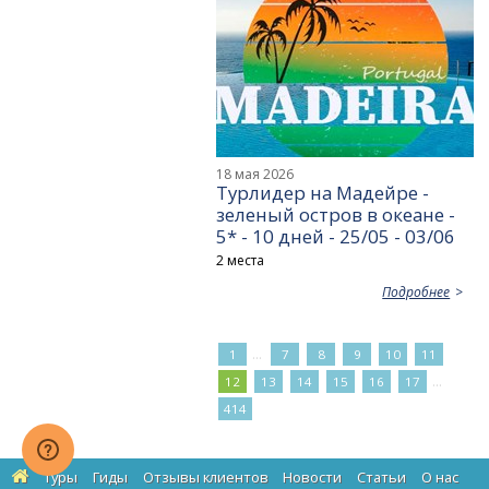
18 мая 2026
Турлидер на Мадейре -
зеленый остров в океане -
5* - 10 дней - 25/05 - 03/06
2 места
Подробнее
...
1
7
8
9
10
11
...
12
13
14
15
16
17
414
Туры
Гиды
Отзывы клиентов
Новости
Статьи
О нас