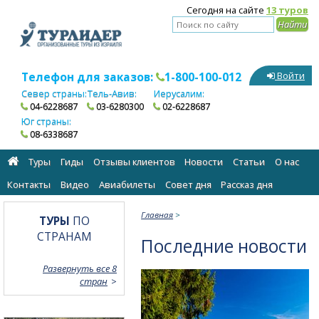
Сегодня на сайте
13 туров
Телефон для заказов:
1-800-100-012
Войти
Север страны:
Тель-Авив:
Иерусалим:
04-6228687
03-6280300
02-6228687
Юг страны:
08-6338687
Туры
Гиды
Отзывы клиентов
Новости
Статьи
О нас
Контакты
Видео
Авиабилеты
Cовет дня
Рассказ дня
Главная
>
ТУРЫ
ПО
СТРАНАМ
Последние новости
Развернуть все 8
стран