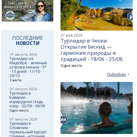
27 мая 2026
ПОСЛЕДНИЕ
Турлидер в Чехии:
НОВОСТИ
Открытие Бескид —
гармония природы и
07 августа 2026
традиций - 18/06 - 25/06
Турлидер на
Мадейре - зеленый
Одно место
остров в океане - 5*
- 10 дней - 11/10 -
Подробнее
20/10
3 места
07 августа 2026
Турлидер в
Баварии -
изумрудная гладь
озер - 02/09 - 09/09
Одно место
07 августа 2026
Турлидер в
Словении -
термальный курорт
Олимие - источник