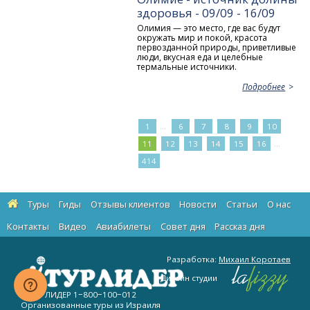
здоровья - 09/09 - 16/09
Олимия — это место, где вас будут
окружать мир и покой, красота
первозданной природы, приветливые
люди, вкусная еда и целебные
термальные источники.
Подробнее
...
1
6
7
8
9
10
...
11
12
13
14
15
16
414
Туры
Гиды
Отзывы клиентов
Новости
Статьи
О нас
Контакты
Видео
Авиабилеты
Cовет дня
Рассказ дня
Разработка:
Михаил Коротаев
Дизайн студии
© ТУРЛИДЕР
1−800−100−012
Организованные туры из Израиля