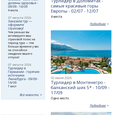
Турлидер в Доломитах -
долины здоровья -
самые красивые горы
09/09 - 16/09
Европы - 02/07 - 12/07
4 места
4 места
07 августа 2026
Заказали тур —
Подробнее
оформите
страховку!
Чем раньше вы
активируете ваш
страховой полис на
период тура — тем
больше времени у вас
на спокойное
ожидание вашего
отпуска!
07 августа 2026
Турлидер в
Германии - горячие
источники
02 июня 2026
Люнебурга - 09/09 -
Турлидер в Монтенегро -
16/09
7 мест
балканский шик 5* - 10/09 -
17/09
Все новости
Одно место
Подробнее