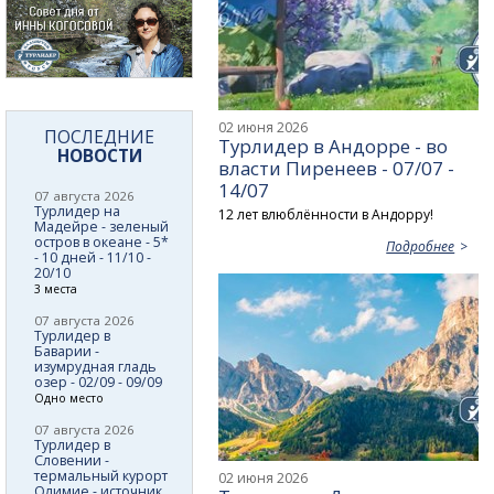
02 июня 2026
ПОСЛЕДНИЕ
Турлидер в Андорре - во
НОВОСТИ
власти Пиренеев - 07/07 -
14/07
07 августа 2026
Турлидер на
12 лет влюблённости в Андорру!
Мадейре - зеленый
остров в океане - 5*
Подробнее
- 10 дней - 11/10 -
20/10
3 места
07 августа 2026
Турлидер в
Баварии -
изумрудная гладь
озер - 02/09 - 09/09
Одно место
07 августа 2026
Турлидер в
Словении -
термальный курорт
02 июня 2026
Олимие - источник