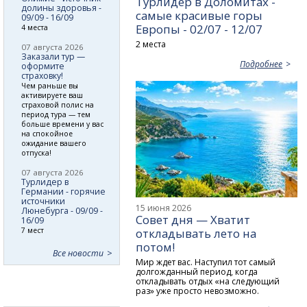
Турлидер в Доломитах -
долины здоровья -
самые красивые горы
09/09 - 16/09
Европы - 02/07 - 12/07
4 места
2 места
07 августа 2026
Заказали тур —
Подробнее
оформите
страховку!
Чем раньше вы
активируете ваш
страховой полис на
период тура — тем
больше времени у вас
на спокойное
ожидание вашего
отпуска!
07 августа 2026
Турлидер в
Германии - горячие
источники
15 июня 2026
Люнебурга - 09/09 -
Совет дня — Хватит
16/09
7 мест
откладывать лето на
потом!
Все новости
Мир ждет вас. Наступил тот самый
долгожданный период, когда
откладывать отдых «на следующий
раз» уже просто невозможно.