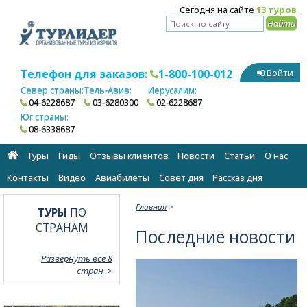
Сегодня на сайте
13 туров
Телефон для заказов:
1-800-100-012
Войти
Север страны:
Тель-Авив:
Иерусалим:
04-6228687
03-6280300
02-6228687
Юг страны:
08-6338687
Туры
Гиды
Отзывы клиентов
Новости
Статьи
О нас
Контакты
Видео
Авиабилеты
Cовет дня
Рассказ дня
Главная
>
ТУРЫ
ПО
СТРАНАМ
Последние новости
Развернуть все 8
стран