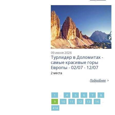
09 июня 2026
Турлидер в Доломитах -
самые красивые горы
Европы - 02/07 - 12/07
2 места
Подробнее
...
1
4
5
6
7
8
...
9
10
11
12
13
14
414