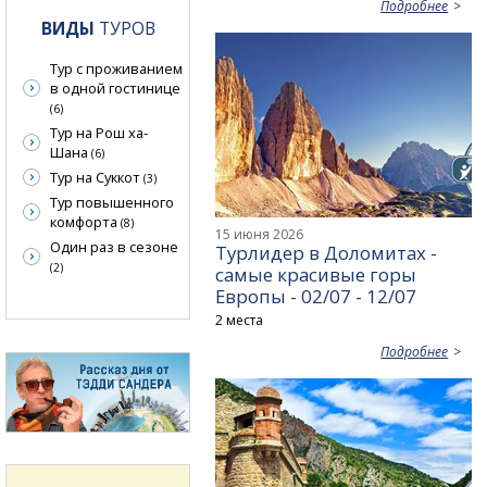
Подробнее
ВИДЫ
ТУРОВ
Тур с проживанием
в одной гостинице
(6)
Тур на Рош ха-
Шана
(6)
Тур на Суккот
(3)
Тур повышенного
комфорта
(8)
15 июня 2026
Один раз в сезоне
Турлидер в Доломитах -
(2)
самые красивые горы
Европы - 02/07 - 12/07
2 места
Подробнее