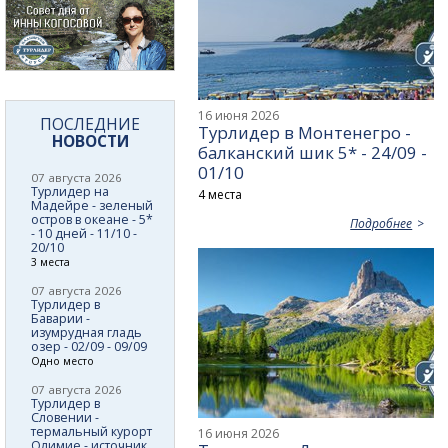
16 июня 2026
ПОСЛЕДНИЕ
Турлидер в Монтенегро -
НОВОСТИ
балканский шик 5* - 24/09 -
01/10
07 августа 2026
Турлидер на
4 места
Мадейре - зеленый
остров в океане - 5*
Подробнее
- 10 дней - 11/10 -
20/10
3 места
07 августа 2026
Турлидер в
Баварии -
изумрудная гладь
озер - 02/09 - 09/09
Одно место
07 августа 2026
Турлидер в
Словении -
термальный курорт
16 июня 2026
Олимие - источник