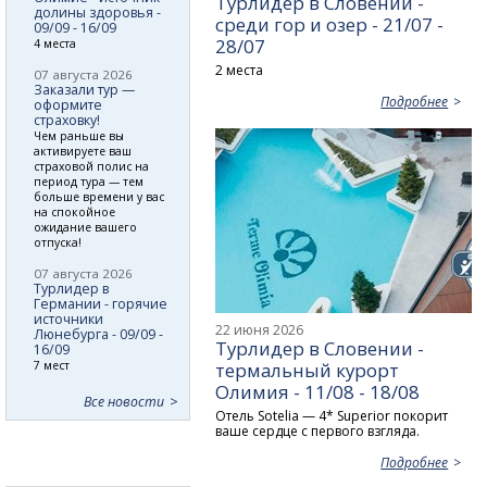
Турлидер в Словении -
долины здоровья -
среди гор и озер - 21/07 -
09/09 - 16/09
28/07
4 места
2 места
07 августа 2026
Заказали тур —
Подробнее
оформите
страховку!
Чем раньше вы
активируете ваш
страховой полис на
период тура — тем
больше времени у вас
на спокойное
ожидание вашего
отпуска!
07 августа 2026
Турлидер в
Германии - горячие
источники
22 июня 2026
Люнебурга - 09/09 -
Турлидер в Словении -
16/09
7 мест
термальный курорт
Олимия - 11/08 - 18/08
Все новости
Отель Sotelia — 4* Superior покорит
ваше сердце с первого взгляда.
Подробнее