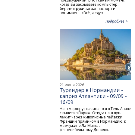
предвкушении. В тот самый момент,
когда вы закрываете компьютер,
берете в руки загранпаспорт и
понимаете: «Всё, я еду!»
Подробнее
21 июня 2026
Турлидер в Нормандии -
каприз Атлантики - 09/09 -
16/09
Наш маршрут начинается в Тель-Авиве
с вылета в Париж. Оттуда наш путь
лежит через живописные пейзажи
Франции прямиком в Нормандию, к
жемчужине Ла-Манша –
фешенебельному Довилю.