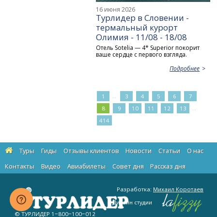
16 июня 2026
Турлидер в Словении -
термальный курорт
Олимия - 11/08 - 18/08
Отель Sotelia — 4* Superior покорит
ваше сердце с первого взгляда.
Подробнее
...
1
3
4
5
6
7
...
8
9
10
11
12
13
414
Туры
Гиды
Отзывы клиентов
Новости
Статьи
О нас
Контакты
Видео
Авиабилеты
Cовет дня
Рассказ дня
Разработка:
Михаил Коротаев
Дизайн студии
© ТУРЛИДЕР
1−800−100−012