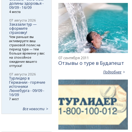
долины здоровья -
09/09 - 16/09
4 места
07 августа 2026
Заказали тур —
оформите
страховку!
Чем раньше вы
активируете ваш
страховой полис на
период тура — тем
больше времени у вас
на спокойное
07 сентября 2011
ожидание вашего
Отзывы о туре в Будапешт
отпуска!
Подробнее
07 августа 2026
Турлидер в
Германии - горячие
источники
Люнебурга - 09/09 -
16/09
7 мест
Все новости