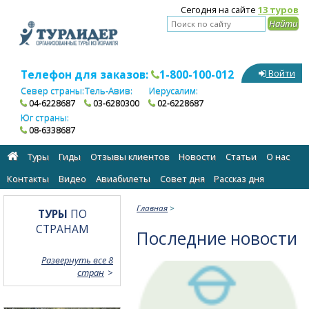
Сегодня на сайте
13 туров
Телефон для заказов:
1-800-100-012
Войти
Север страны:
Тель-Авив:
Иерусалим:
04-6228687
03-6280300
02-6228687
Юг страны:
08-6338687
Туры
Гиды
Отзывы клиентов
Новости
Статьи
О нас
Контакты
Видео
Авиабилеты
Cовет дня
Рассказ дня
Главная
>
ТУРЫ
ПО
СТРАНАМ
Последние новости
Развернуть все 8
стран