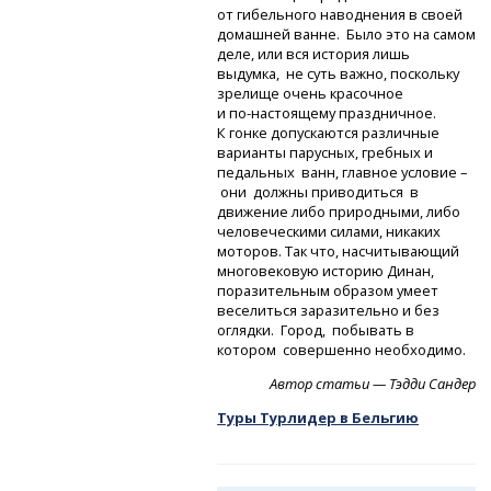
от гибельного наводнения в своей
домашней ванне. Было это на самом
деле, или вся история лишь
выдумка, не суть важно, поскольку
зрелище очень красочное
и по-настоящему
праздничное.
К гонке допускаются различные
варианты парусных, гребных и
педальных ванн, главное условие –
они должны приводиться в
движение либо природными, либо
человеческими силами, никаких
моторов. Так что, насчитывающий
многовековую историю Динан,
поразительным образом умеет
веселиться заразительно и без
оглядки. Город, побывать в
котором совершенно необходимо.
Автор статьи — Тэдди Сандер
Туры Турлидер в Бельгию