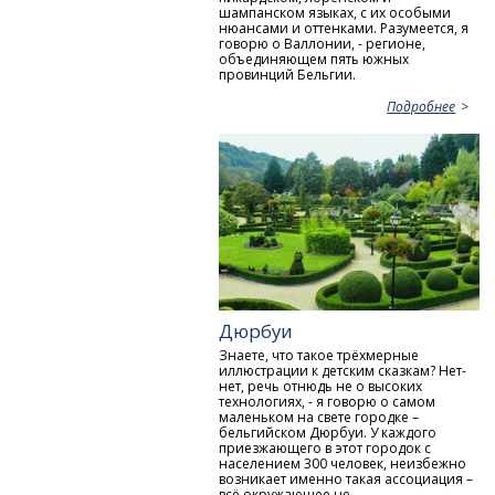
шампанском языках, с их особыми
нюансами и оттенками. Разумеется, я
говорю о Валлонии, - регионе,
объединяющем пять южных
провинций Бельгии.
Подробнее
Дюрбуи
Знаете, что такое трёхмерные
иллюстрации к детским сказкам? Нет-
нет, речь отнюдь не о высоких
технологиях, - я говорю о самом
маленьком на свете городке –
бельгийском Дюрбуи. У каждого
приезжающего в этот городок с
населением 300 человек, неизбежно
возникает именно такая ассоциация –
всё окружающее не