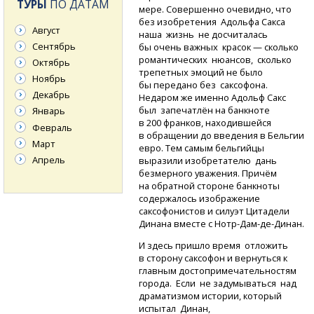
ТУРЫ
ПО ДАТАМ
мере. Совершенно очевидно, что
без изобретения Адольфа Сакса
Август
наша жизнь не досчиталась
Сентябрь
бы очень важных красок — сколько
романтических нюансов, сколько
Октябрь
трепетных эмоций не было
Ноябрь
бы передано без саксофона.
Декабрь
Недаром же именно Адольф Сакс
был запечатлён на банкноте
Январь
в 200 франков, находившейся
Февраль
в обращении до введения в Бельгии
Март
евро. Тем самым бельгийцы
Апрель
выразили изобретателю дань
безмерного уважения. Причём
на обратной стороне банкноты
содержалось изображение
саксофонистов и силуэт Цитадели
Динана вместе с Нотр-Дам-де-Динан.
И здесь пришло время отложить
в сторону саксофон и вернуться к
главным достопримечательностям
города. Если не задумываться над
драматизмом истории, который
испытал Динан,