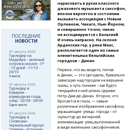
нарисовать в руках классного
джазового музыканта саксофон,
вполне вероятно в состоянии
вызывать ассоциации с Новым
Орлеаном, Чикаго,
Нью-Йорком,
и совершенно точно, никак
не ассоциируются с Бельгией.
ПОСЛЕДНИЕ
И очень напрасно. На склоне
НОВОСТИ
Арденских гор, у реки Маас,
располагается один из самых
07 августа 2026
пленительных бельгийских
Турлидер на
Мадейре - зеленый
городков – Динан.
остров в океане - 5*
- 10 дней - 11/10 -
Первое, что вы видите, попав
20/10
в Динан, — это Цитадель, буквально
3 места
зависшую над городом на вершине
07 августа 2026
скалы, а чуть пониже – как будто
Турлидер в
тянущийся к ней шпиль Церкви
Баварии -
Нотр-Дам-де-Динан.
Второе, что
изумрудная гладь
озер - 02/09 - 09/09
бросается в глаза, — самые
Одно место
различные изображения саксофона,
украшающие улицы города – от
07 августа 2026
скульптур до вечерней
Турлидер в
Словении -
иллюминации улиц выполненной
термальный курорт
в виде маленьких саксофончиков.
Олимие - источник