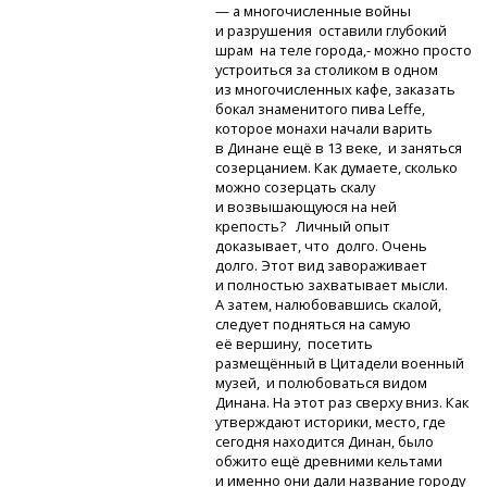
— а многочисленные войны
и разрушения оставили глубокий
шрам на теле города,- можно просто
устроиться за столиком в одном
из многочисленных кафе, заказать
бокал знаменитого пива Leffe,
которое монахи начали варить
в Динане ещё в 13 веке, и заняться
созерцанием. Как думаете, сколько
можно созерцать скалу
и возвышающуюся на ней
крепость? Личный опыт
доказывает, что долго. Очень
долго. Этот вид завораживает
и полностью захватывает мысли.
А затем, налюбовавшись скалой,
следует подняться на самую
её вершину, посетить
размещённый в Цитадели военный
музей, и полюбоваться видом
Динана. На этот раз сверху вниз. Как
утверждают историки, место, где
сегодня находится Динан, было
обжито ещё древними кельтами
и именно они дали название городу