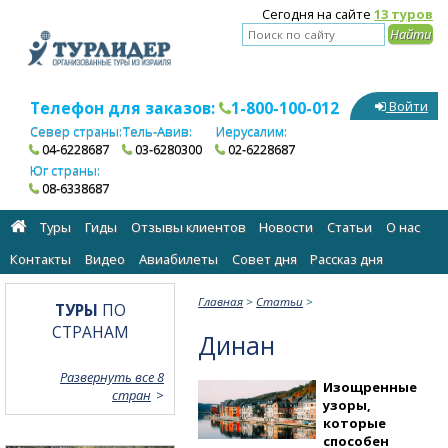
Сегодня на сайте
13 туров
Телефон для заказов:
1-800-100-012
Войти
Север страны:
Тель-Авив:
Иерусалим:
04-6228687
03-6280300
02-6228687
Юг страны:
08-6338687
Туры
Гиды
Отзывы клиентов
Новости
Статьи
О нас
Контакты
Видео
Авиабилеты
Cовет дня
Рассказ дня
Главная
>
Статьи
>
ТУРЫ
ПО
СТРАНАМ
Динан
Развернуть все 8
Изощренные
стран
узоры,
которые
способен