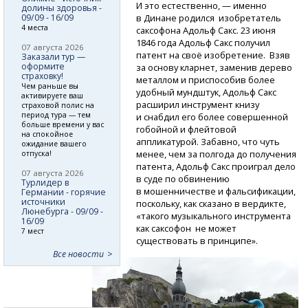
И это естественно, — именно
долины здоровья -
09/09 - 16/09
в Динане родился изобретатель
4 места
саксофона Адольф Сакс. 23 июня
1846 года Адольф Сакс получил
07 августа 2026
патент на своё изобретение. Взяв
Заказали тур —
оформите
за основу кларнет, заменив дерево
страховку!
металлом и приспособив более
Чем раньше вы
удобный мундштук, Адольф Сакс
активируете ваш
расширил инструмент книзу
страховой полис на
период тура — тем
и снабдил его более совершенной
больше времени у вас
гобойной и флейтовой
на спокойное
аппликатурой. Забавно, что чуть
ожидание вашего
менее, чем за полгода до получения
отпуска!
патента, Адольф Сакс проиграл дело
07 августа 2026
в суде по обвинению
Турлидер в
в мошенничестве и фальсификации,
Германии - горячие
источники
поскольку, как сказано в вердикте,
Люнебурга - 09/09 -
«такого музыкального инструмента
16/09
как саксофон не может
7 мест
существовать в принципе».
Все новости