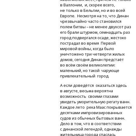
в Валлонии, и, скорее всего,
не только в Бельгии, но и во всей
Европе. Несмотря на то, что Динан
чрезвычайно часто становился
полем битвы – не менее двухсот раз
его брали штурмом, семнадцать раз
город подвергался осаде, жестоко
пострадал во время Первой
мировой войны, когда было
уничтожено три четверти жилых
домов, сегодня Динан предстаёт
во всём своём великолепии:
маленький, но такой чарующе
привлекательный город.
А если доведётся оказаться здесь
в августе, весьма вероятна
возможность своими глазами
увидеть уморительную регату ванн.
Каждое лето река Маас покрывается
десятками импровизированных
судов из обычных бытовых ванн.
Дело в том, что в соответствии
с динанской легендой, однажды
жительница города спаслась