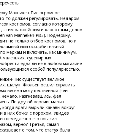
еречесть.
урку
Манникен-Пис
огромное
то-то
должен регулировать. Недаром
исок костюмов, согласно которому
от, этим важнейшим и хлопотным делом
den
van Manneken-Pis»).
Подчеркну,
дит не только отбор костюмов, но и
рекламный или оскорбительный
по меркам и включать, как минимум,
 А маленьких, сувенирных
обрести едва ли не в любом магазине
ользующихся особой популярностью.
никен-Пис
существует великое
них, шалун Жюльен решил справить
ома весьма могущественной феи.
их немало. Разгневавшись, фея
мень. По другой версии, малыш
 когда враги вырыли канавы вокруг
и в них бочки с порохом. Увидев
н немедленно его погасил.
азом, верно? Третья, самая
сказывает о том, что статуя была