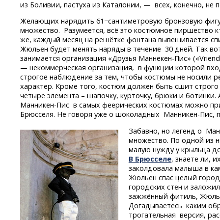
из Боливии, пастуха из Каталонии, — всех, конечно, не п
Желающих нарядить 61−сантиметровую бронзовую фиг
множество. Разумеется, всё это костюмное пиршество
к
же, каждый месяц на решётке фонтана вывешивается сп
Жюльен будет менять наряды в течение 30 дней. Так в
занимается организация «Друзья
Маннекен-Пис»
(«Vrien
— некоммерческая организация, в функции которой вхо
строгое наблюдение за тем, чтобы костюмы не носили 
характер. Кроме того, костюм должен быть сшит строго 
четыре элемента – шапочку, курточку, брюки и ботинки.
Манникен-Пис
в самых феерических костюмах можно при
Брюсселя. Не говоря уже о шоколадных
Манникен-Пис,
п
Забавно, но легенд о
Ман
множество. По одной из 
малую нужду у крыльца д
В Брюсселе
, знаете ли, 
заколдовала малыша в ка
Жюльен спас целый город,
городских стен и заложил
зажжённый фитиль, Жюлье
Догадываетесь каким обр
трогательная версия, рас