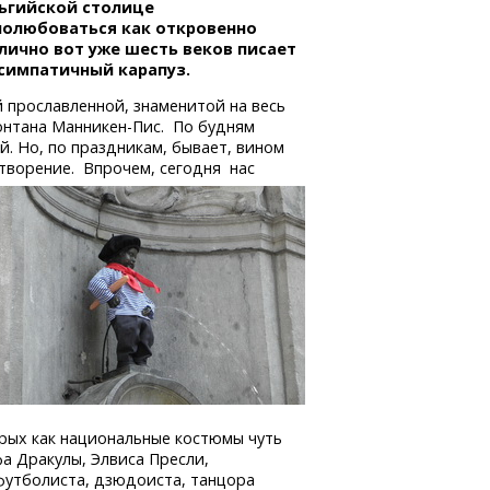
льгийской столице
 полюбоваться как откровенно
лично вот уже шесть веков писает
 симпатичный карапуз.
й прославленной, знаменитой на весь
онтана
Манникен-Пис.
По будням
. Но, по праздникам, бывает, вином
отворение.
Впрочем, сегодня нас
орых как национальные костюмы чуть
фа Дракулы, Элвиса Пресли,
 футболиста, дзюдоиста, танцора