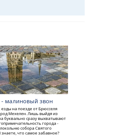
 - малиновый звон
 езды на поезде от Брюсселя
ород Мехелен. Лишь выйдя из
аза буквально сразу выхватывают
топримечательность города -
локольню собора Святого
 знаете, что самое забавное?