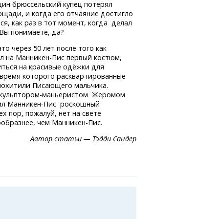
один брюссельский купец потерял
лощади, и когда его отчаяние достигло
ся, как раз в тот момент, когда делал
 Вы понимаете, да?
что через 50 лет после того как
ел
на Манникен-Пис
первый костюм,
ться на красивые одёжки для
 время которого расквартированные
 похитили Писающего мальчика.
кульптором-маньеристом
Жеромом
ил
Манникен-Пис
роскошный
х пор, пожалуй, нет на свете
ообразнее, чем Манникен-Пис.
Автор статьи — Тэдди Сандер