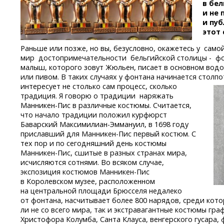
в бе
и не
и пуб
этот
Раньше или позже, но вы, безусловно, окажетесь у само
мир достопримечательности бельгийской столицы - ф
малыш, которого зовут Жюльен, писает в основном водой
или пивом. В таких случаях у фонтана начинается столп
интересует не столько сам процесс, сколько
традиция. Я говорю о традиции наряжать
Манникен-Пис
в различные костюмы. Считается,
что начало традиции положил курфюрст
Баварский
Максимилиан-Эммануил,
в 1698 году
приславший для
Манникен-Пис
первый костюм. С
тех пор и по сегодняшний день костюмы
Манникен-Пис,
сшитые в разных странах мира,
исчисляются сотнями. Во всяком случае,
экспозиция костюмов
Манникен-Пис
в Королевском музее, расположенном
на центральной площади Брюсселя недалеко
от фонтана, насчитывает более 800 нарядов, среди кот
ли не со всего мира, так и экстравагантные костюмы гра
Христофора Колумба, Санта Клауса, венгерского гусара,