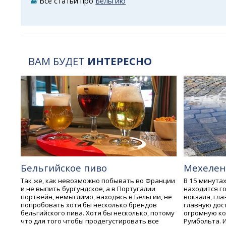
Все статьи про
Бельгию
ВАМ БУДЕТ
ИНТЕРЕСНО
Бельгийское пиво
Мехелен
Так же, как невозможно побывать во Франции
В 15 минутах
и не выпить бургундское, а в Португалии
находится г
портвейн, немыслимо, находясь в Бельгии, не
вокзала, гл
попробовать хотя бы несколько брендов
главную дос
бельгийского пива. Хотя бы несколько, потому
огромную ко
что для того чтобы продегустировать все
Румбольта. И