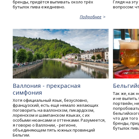
бренды, придётся выпивать около трёх
Глядя на эт
бутылок пива ежедневно.
вопросом: ч
Подробнее
Валлония - прекрасная
Бельгий
симфония
Так же, как
и не выпить 
Хотя официальный язык, безусловно,
портвейн, не
французский, есть ещё немало желающих
попробовать
поговорить на валлонском, пикардском,
бельгийского
лоренском и шампанском языках, с их
что для того
особыми нюансами и оттенками. Разумеется,
бренды, при
я говорю о Валлонии, - регионе,
бутылок пив
объединяющем пять южных провинций
Бельгии.