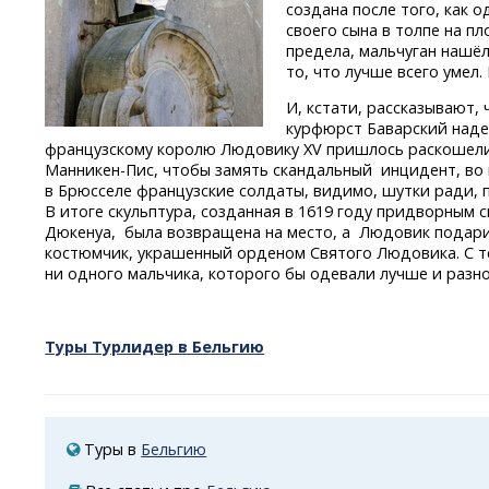
создана после того, как 
своего сына в толпе на п
предела, мальчуган нашёл
то, что лучше всего умел.
И, кстати, рассказывают, 
курфюрст Баварский над
французскому королю Людовику XV пришлось раскошели
Манникен-Пис,
чтобы замять скандальный инцидент, во
в Брюсселе французские солдаты, видимо, шутки ради,
В итоге скульптура, созданная в 1619 году придворным
с
Дюкенуа, была возвращена на место, а Людовик подар
костюмчик, украшенный орденом Святого Людовика. С те
ни одного мальчика, которого бы одевали лучше и разн
Туры Турлидер в Бельгию
Туры в
Бельгию