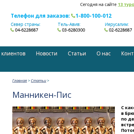
Сегодня на сайте
13 тур
Телефон для заказов:
1-800-100-012
Север страны:
Тель-Авив:
Иерусалим:
04-6228687
03-6280300
02-6228687
 клиентов
Новости
Статьи
О нас
Конт
Главная
>
Статьи
>
Манникен-Пис
С как
в Брю
по де
встр
Пото