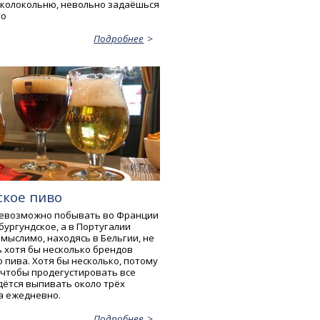
у колокольню, невольно задаёшься
то
Подробнее
ское пиво
 невозможно побывать во Франции
бургундское, а в Португалии
мыслимо, находясь в Бельгии, не
 хотя бы несколько брендов
 пива. Хотя бы несколько, потому
 чтобы продегустировать все
дётся выпивать около трёх
а ежедневно.
Подробнее