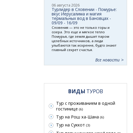
06 августа 2026
Турлидер в Словении - Помурье:
вкус Иерусалима и магия
термальных вод в Бановцах -
09/09 - 16/09
Словения — это не только горы и
озера. Это еще и мягкое тепло
Помурья, где земля дышит паром
целебных источников, а люди
улыбаются так искренне, будто знают
главный секрет счастья.
Все новости
ВИДЫ
ТУРОВ
Тур с проживанием в одной
гостинице
(6)
Тур на Рош ха-Шана
(6)
Тур на Суккот
(3)