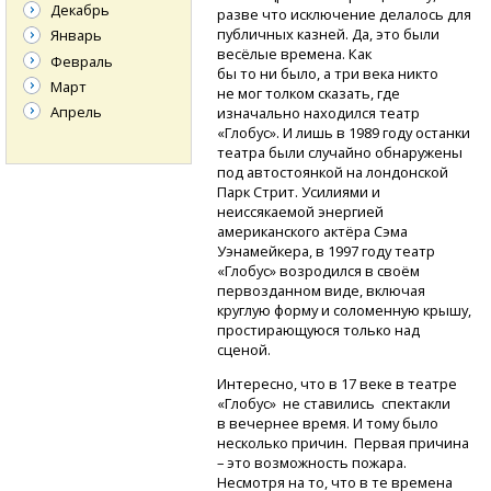
Декабрь
разве что исключение делалось для
публичных казней. Да, это были
Январь
весёлые времена. Как
Февраль
бы то ни было, а три века никто
Март
не мог толком сказать, где
Апрель
изначально находился театр
«Глобус». И лишь в 1989 году останки
театра были случайно обнаружены
под автостоянкой на лондонской
Парк Стрит. Усилиями и
неиссякаемой энергией
американского актёра Сэма
Уэнамейкера, в 1997 году театр
«Глобус» возродился в своём
первозданном виде, включая
круглую форму и соломенную крышу,
простирающуюся только над
сценой.
Интересно, что в 17 веке в театре
«Глобус» не ставились спектакли
в вечернее время. И тому было
несколько причин. Первая причина
– это возможность пожара.
Несмотря на то, что в те времена