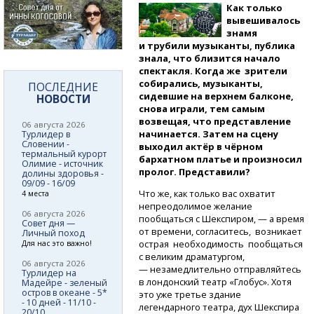
Как только
вывешивалось
знамя
и трубили музыканты, публика
знала, что близится начало
спектакля. Когда же зрители
собирались, музыканты,
ПОСЛЕДНИЕ
сидевшие на верхнем балконе,
НОВОСТИ
снова играли, тем самым
возвещая, что представление
06 августа 2026
начинается. Затем на сцену
Турлидер в
Словении -
выходил актёр в чёрном
термальный курорт
бархатном платье и произносил
Олимие - источник
пролог. Представили?
долины здоровья -
09/09 - 16/09
Что же, как только вас охватит
4 места
непреодолимое желание
06 августа 2026
пообщаться с Шекспиром, — а время
Совет дня —
от времени, согласитесь, возникает
Личный поход
острая необходимость пообщаться
Для нас это важно!
с великим драматургом,
06 августа 2026
— незамедлительно отправляйтесь
Турлидер на
в лондонский театр «Глобус». Хотя
Мадейре - зеленый
остров в океане - 5*
это уже третье здание
- 10 дней - 11/10 -
легендарного театра, дух Шекспира
20/10