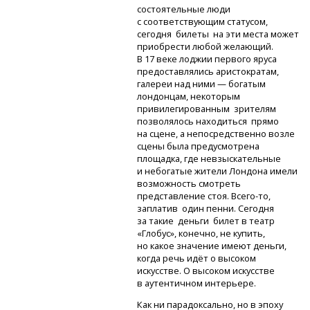
состоятельные люди
с соответствующим статусом,
сегодня билеты на эти места может
приобрести любой желающий.
В 17 веке лоджии первого яруса
предоставлялись аристократам,
галереи над ними — богатым
лондонцам, некоторым
привилегированным зрителям
позволялось находиться прямо
на сцене, а непосредственно возле
сцены была предусмотрена
площадка, где невзыскательные
и небогатые жители Лондона имели
возможность смотреть
представление стоя.
Всего-то,
заплатив один пенни. Сегодня
за такие деньги билет в театр
«Глобус», конечно, не купить,
но какое значение имеют деньги,
когда речь идёт о высоком
искусстве. О высоком искусстве
в аутентичном интерьере.
К
ак ни парадоксально, но в эпоху