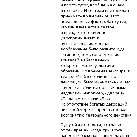
и проституток, вообще не о чём
и говорить. И театрам приходилось
принимать во внимание этот
немаловажный фактор. Зато у тех,
кто занимал места в театре,
и прежде всего именно
у восприимчивых и
чувствительных женщин,
воображение было развито куда
активнее, чем у современных
зрителей, избалованных
конкретными визуальными
образами. Во времена Шекспира, в
театре «Глобус» количество
декораций было минимальным. Их
заменяли таблички с различными
надписями, например, «Дворец»,
«Парк», «Ночь», или «Лес».
Но отсутствие богатых декораций
ни в коей мере не препятствовало
восприятию театрального действия.
С другой же стороны, в отличие
от тех времён, когда три яруса
навесных балконов занимали лишь