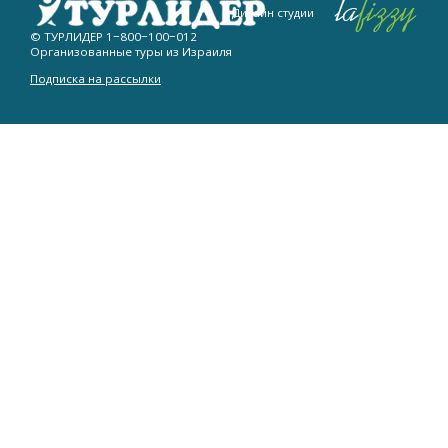
Дизайн студии
© ТУРЛИДЕР
1−800−100−012
Организованные туры из Израиля
Подписка на рассылки