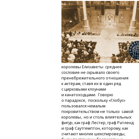
королевы Елизаветы среднее
сословие не скрывало своего
пренебрежительного отношения
к актёрам, ставя их в один ряд
с цирковыми клоунами
и канатоходцами. Говорю
о парадоксе, поскольку «Глобус»
пользовался немалым
покровительством не только самой
королевы, но и столь влиятельных
фигур, как граф Лестер, граф Ратленд
и граф Саутгемптон, которому, как
считают многие шекспироведы,