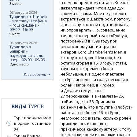
в нём
по-прежнему
витает.
Кое-кто
3 места
даже утверждает, что видел дух
06 августа 2026
своими глазами. Мне не довелось
Турлидер в Штирии
встретиться с Шекспиром, поэтому
- в гостях у Штефана
я не стану этого ни подтверждать,
- Рош ха-Шана -
09/09 - 16/09
ни опровергать. Но, совершенно
5 мест
точно, что первый театр «Глобус»,
построенный в 1599 году при
06 августа 2026
финансовом участии труппы
Турлидер в
Баварии -
актёров Lord Chamberlen's Men, в
изумрудная гладь
которую входил Шекспир, без
озер - 02/09 - 09/09
остатка сгорел в 1613 году. Кстати,
Одно место
труппы в те времена были
небольшие, и в одном спектакле
Все новости
актёры исполняли сразу несколько
ролей. Например, в «Ромео
и Джульетте» указаны
27 персонажей, а в «Гамлете» 25,
в «Ричарде III» 38. Принимая
ВИДЫ
ТУРОВ
во внимание, что в труппе «Глобуса»
работало не более 16 актёров,
Тур с проживанием
несложно сосчитать, сколько ролей
в одной гостинице
приходилось исполнять
практически каждому актёру. К тому
(6)
же, женские роли исполняли только
Тур на Рош ха-