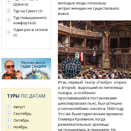
молодые люди, поскольку
Шана
(6)
актрис-женщин
не существовало
Тур на Суккот
(3)
вовсе.
Тур повышенного
комфорта
(8)
Один раз в сезоне
(2)
Итак, первый театр «Глобус» сгорел,
а второй, выросший из пепелища
пожара, и особенно
ТУРЫ
ПО ДАТАМ
прославившийся постановками
шекспировских пьес, был успешно
Август
и непоколебимо снесён в 1644 году.
Сентябрь
Это же были пуританские времена
Оливера Кромвеля, когда
Октябрь
развлекательные зрелища
Ноябрь
не поощрялись в принципе. Ну,