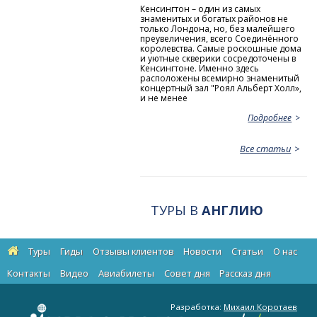
Кенсингтон – один из самых
знаменитых и богатых районов не
только Лондона, но, без малейшего
преувеличения, всего Соединённого
королевства. Самые роскошные дома
и уютные скверики сосредоточены в
Кенсингтоне. Именно здесь
расположены всемирно знаменитый
концертный зал "Роял Альберт Холл»,
и не менее
Подробнее
Все статьи
ТУРЫ В
АНГЛИЮ
Туры
Гиды
Отзывы клиентов
Новости
Статьи
О нас
Контакты
Видео
Авиабилеты
Cовет дня
Рассказ дня
Разработка:
Михаил Коротаев