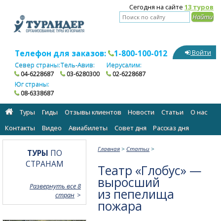
Сегодня на сайте
13 туров
Телефон для заказов:
1-800-100-012
Войти
Север страны:
Тель-Авив:
Иерусалим:
04-6228687
03-6280300
02-6228687
Юг страны:
08-6338687
Туры
Гиды
Отзывы клиентов
Новости
Статьи
О нас
Контакты
Видео
Авиабилеты
Cовет дня
Рассказ дня
Главная
>
Статьи
>
ТУРЫ
ПО
СТРАНАМ
Театр «Глобус» —
выросший
Развернуть все 8
из пепелища
стран
пожара