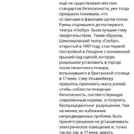
ещё не существовало жёстких
стандартов безопасности, уже тогда
прекрасно понимали, что
со свечами и факелами шутки плохи.
Руины сгоревшего дотла первого
театра «Глобус» были лучшим тому
свидетельством. Таким образом,
Шекспировский театр «Глобус»,
открытый в 1997 году, стал первой
постройкой в Лондоне с соломенной
крышей над сценой, которую
разрешили установить в городе
после гигантского пожара,
вспыхнувшего в британской столице
в 17 веке. Сэму Уэнамейкеру
пришлось приложить массу усилий,
чтобы соблюсти пожарную
безопасность, соответствующую
современным нормам, и получить
беспрецедентное разрешение. Тем
не менее, во избежание
непредвиденных проблем, было
принято решение не устанавливать
электрическое освещение и, точно
так же, как в 17 веке, давать