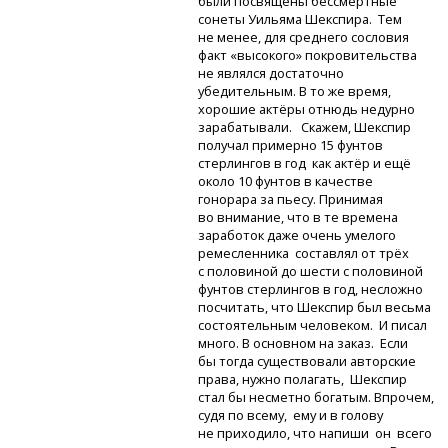
были посвящены бессмертные
сонеты Уильяма Шекспира. Тем
не менее, для среднего сословия
факт «высокого» покровительства
не являлся достаточно
убедительным. В то же время,
хорошие актёры отнюдь недурно
зарабатывали. Скажем, Шекспир
получал примерно 15 фунтов
стерлингов в год как актёр и ещё
около 10 фунтов в качестве
гонорара за пьесу. Принимая
во внимание, что в те времена
заработок даже очень умелого
ремесленника составлял от трёх
с половиной до шести с половиной
фунтов стерлингов в год, несложно
посчитать, что Шекспир был весьма
состоятельным человеком. И писал
много. В основном на заказ. Если
бы тогда существовали авторские
права, нужно полагать, Шекспир
стал бы несметно богатым. Впрочем,
судя по всему, ему и в голову
не приходило, что напиши он всего