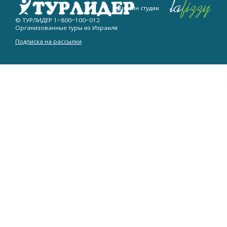
Дизайн студии
© ТУРЛИДЕР
1−800−100−012
Организованные туры из Израиля
Подписка на рассылки