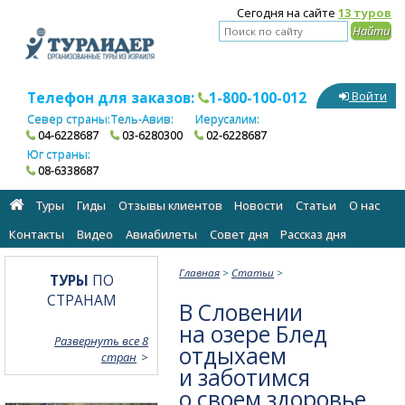
Сегодня на сайте
13 туров
Телефон для заказов:
1-800-100-012
Войти
Север страны:
Тель-Авив:
Иерусалим:
04-6228687
03-6280300
02-6228687
Юг страны:
08-6338687
Туры
Гиды
Отзывы клиентов
Новости
Статьи
О нас
Контакты
Видео
Авиабилеты
Cовет дня
Рассказ дня
Главная
>
Статьи
>
ТУРЫ
ПО
СТРАНАМ
В Словении
на озере Блед
Развернуть все 8
отдыхаем
стран
и заботимся
о своем здоровье.