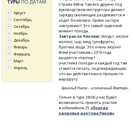
ТУРЫ
ПО ДАТАМ
Стража 646 м. Там все дружно под
руководством инструктора делают
Август
зарядку (желающие раздеваются и
Сентябрь
ходят босиком) и прямо на горе
завтракают! Это самый чудесный
Октябрь
момент похода.
Ноябрь
Завтрак по Риклию:
йогурт, кислое
Декабрь
молоко, сыр, мед, сухофрукты,
булочки, вода. Это очень вкусно!
Январь
Всем участникам с 2016 года
Февраль
выдается «паспорт
Март
участника похода» и каждый год там
Апрель
ставится печать, подтверждающая,
что вы действительно прошли по
маршруту.
Арнольд Рикли – «солнечный доктор».
Только в туре 28/06 у нас будет
возможность принять участие
в юбилейном 25
«Походе
здоровья доктора Рикли»