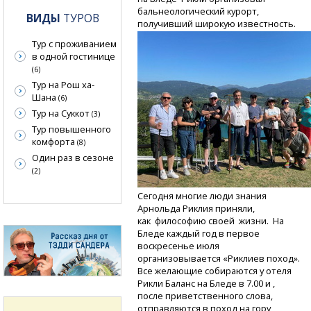
бальнеологический курорт,
ВИДЫ
ТУРОВ
получивший широкую известность.
Тур с проживанием
в одной гостинице
(6)
Тур на Рош ха-
Шана
(6)
Тур на Суккот
(3)
Тур повышенного
комфорта
(8)
Один раз в сезоне
(2)
Сегодня многие люди знания
Арнольда Риклия приняли,
как философию своей жизни. На
Бледе каждый год в первое
воскресенье июля
организовывается «Риклиев поход».
Все желающие собираются у отеля
Рикли Баланс на Бледе в 7.00 и ,
после приветственного слова,
отправляются в поход на гору