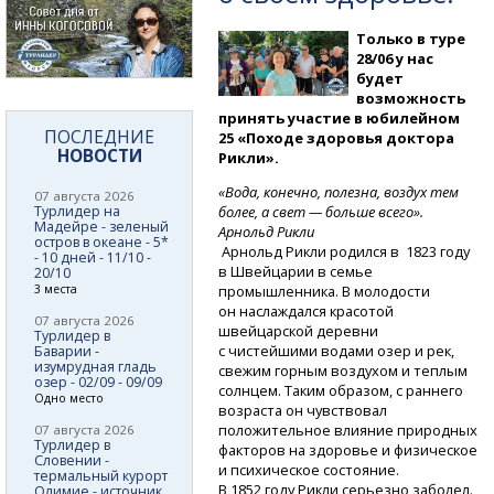
Только в туре
28/06 у нас
будет
возможность
принять участие в юбилейном
ПОСЛЕДНИЕ
25 «Походе здоровья доктора
НОВОСТИ
Рикли».
«Вода, конечно, полезна, воздух тем
07 августа 2026
Турлидер на
более, а свет — больше всего».
Мадейре - зеленый
Арнольд Рикли
остров в океане - 5*
Арнольд Рикли родился в 1823 году
- 10 дней - 11/10 -
в Швейцарии в семье
20/10
3 места
промышленника. В молодости
он наслаждался красотой
07 августа 2026
швейцарской деревни
Турлидер в
с чистейшими водами озер и рек,
Баварии -
изумрудная гладь
свежим горным воздухом и теплым
озер - 02/09 - 09/09
солнцем. Таким образом, с раннего
Одно место
возраста он чувствовал
положительное влияние природных
07 августа 2026
Турлидер в
факторов на здоровье и физическое
Словении -
и психическое состояние.
термальный курорт
В 1852 году Рикли серьезно заболел.
Олимие - источник