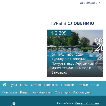
Все статьи
ТУРЫ В
СЛОВЕНИЮ
$
2 299
09 - 16 сентября 2026
Турлидер в Словении -
Помурье: вкус Иерусалима и
магия термальных вод в
Бановцах
Туры
Гиды
Отзывы клиентов
Новости
Статьи
О нас
Контакты
Видео
Авиабилеты
Cовет дня
Рассказ дня
Разработка:
Михаил Коротаев