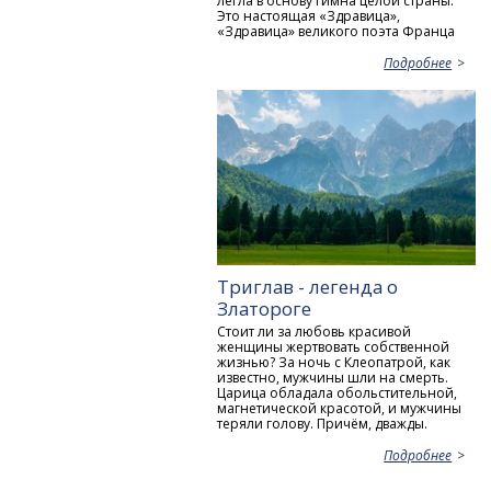
легла в основу гимна целой страны.
Это настоящая «Здравица»,
«Здравица» великого поэта Франца
Подробнее
Триглав - легенда о
Златороге
Стоит ли за любовь красивой
женщины жертвовать собственной
жизнью? За ночь с Клеопатрой, как
известно, мужчины шли на смерть.
Царица обладала обольстительной,
магнетической красотой, и мужчины
теряли голову. Причём, дважды.
Подробнее