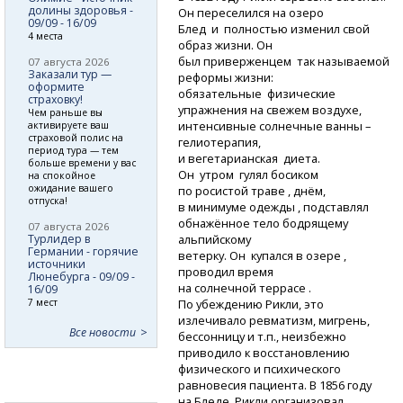
долины здоровья -
Он переселился на озеро
09/09 - 16/09
Блед и полностью изменил свой
4 места
образ жизни. Он
был приверженцем так называемой
07 августа 2026
Заказали тур —
реформы жизни:
оформите
обязательные физические
страховку!
упражнения на свежем воздухе,
Чем раньше вы
интенсивные солнечные ванны –
активируете ваш
страховой полис на
гелиотерапия,
период тура — тем
и вегетарианская диета.
больше времени у вас
Он утром гулял босиком
на спокойное
ожидание вашего
по росистой траве , днём,
отпуска!
в минимуме одежды , подставлял
обнажённое тело бодрящему
07 августа 2026
Турлидер в
альпийскому
Германии - горячие
ветерку. Он купался в озере ,
источники
проводил время
Люнебурга - 09/09 -
на солнечной террасе .
16/09
7 мест
По убеждению Рикли, это
излечивало ревматизм, мигрень,
Все новости
бессонницу и т.п., неизбежно
приводило к восстановлению
физического и психического
равновесия пациента. В 1856 году
на Бледе Рикли организовал