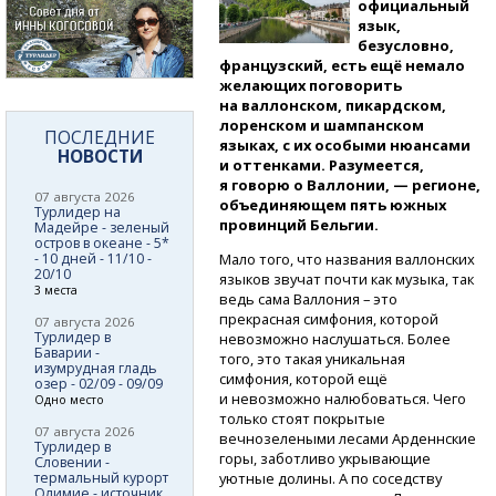
официальный
язык,
безусловно,
французский, есть ещё немало
желающих поговорить
на валлонском, пикардском,
лоренском и шампанском
ПОСЛЕДНИЕ
языках, с их особыми нюансами
НОВОСТИ
и оттенками. Разумеется,
я говорю о Валлонии, — регионе,
07 августа 2026
объединяющем пять южных
Турлидер на
провинций Бельгии.
Мадейре - зеленый
остров в океане - 5*
- 10 дней - 11/10 -
Мало того, что названия валлонских
20/10
языков звучат почти как музыка, так
3 места
ведь сама Валлония – это
прекрасная симфония, которой
07 августа 2026
Турлидер в
невозможно наслушаться. Более
Баварии -
того, это такая уникальная
изумрудная гладь
симфония, которой ещё
озер - 02/09 - 09/09
и невозможно налюбоваться. Чего
Одно место
только стоят покрытые
07 августа 2026
вечнозелеными лесами Арденнские
Турлидер в
горы, заботливо укрывающие
Словении -
термальный курорт
уютные долины. А по соседству
Олимие - источник