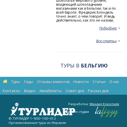
шоколатье мирового уровня,
владеющий шоколадными
магазинами как в Бельгии, так и по
всей Европе. Фредерик Блондель
точно знает, о чём говорит. И ведь
действительно, как это не назови,
Подробнее
Все статьи
ТУРЫ В
БЕЛЬГИЮ
Туры
Гиды
Отзывы клиентов
Новости
Статьи
О нас
Контакты
Видео
Авиабилеты
Cовет дня
Рассказ дня
Разработка:
Михаил Коротаев
Дизайн студии
© ТУРЛИДЕР
1−800−100−012
Организованные туры из Израиля