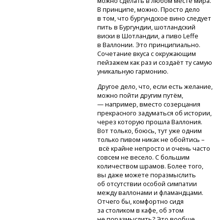
можно сделать в любом месте мира.
В принципе, можно. Просто дело
в том, что бургундское вино следует
пить в Бургундии, шотландский
виски в Шотландии, а пиво Leffe
в Валлонии. Это принципиально.
Сочетание вкуса с окружающим
пейзажем как раз и создаёт ту самую
уникальную гармонию.
Другое дело, что, если есть желание,
можно пойти другим путём,
— например, вместо созерцания
прекрасного задуматься об истории,
через которую прошла Валлония.
Вот только, боюсь, тут уже одним
только пивом никак не обойтись –
всё крайне непросто и очень часто
совсем не весело. С большим
количеством шрамов. Более того,
вы даже можете поразмыслить
об отсутствии особой симпатии
между валлонами и фламандцами.
Отчего бы, комфортно сидя
за столиком в кафе, об этом
не поразмыслить? Это вообще