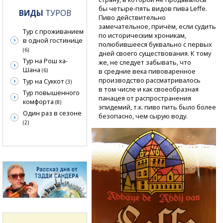
бы четыре-пять
видов пива Leffe.
ВИДЫ
ТУРОВ
Пиво действительно
замечательное, причём, если судить
Тур с проживанием
по историческим хроникам,
в одной гостинице
полюбившееся буквально с первых
(6)
дней своего существования. К тому
Тур на Рош ха-
же, не следует забывать, что
Шана
в средние века пивоваренное
(6)
производство рассматривалось
Тур на Суккот
(3)
в том числе и как своеобразная
Тур повышенного
панацея от распространения
комфорта
(8)
эпидемий, т.к. пиво пить было более
Один раз в сезоне
безопасно, чем сырую воду.
(2)