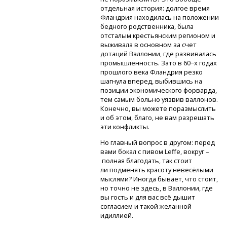
отдельная история: долгое время
Фландрия находилась на положении
бедного родственника, была
отсталым крестьянским регионом и
выживала в основном за счет
дотаций Валлонии, где развивалась
промышленность. Зато в 60−х годах
прошлого века Фландрия резко
шагнула вперед, выбившись на
позиции экономического форварда,
тем самым больно уязвив валлонов.
Конечно, вы можете поразмыслить
и об этом, благо, не вам разрешать
эти конфликты.
Но главный вопрос в другом: перед
вами бокал с пивом Leffe, вокруг –
полная благодать, так стоит
ли подменять красоту невесёлыми
мыслями? Иногда бывает, что стоит,
но точно не здесь, в Валлонии, где
вы гость и для вас всё дышит
согласием и такой желанной
идиллией.