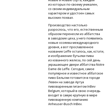
новые и новые сорта, каждый
из которых
по-своему
уникален,
со своим индивидуальным
характером и удостоен самых
высоких похвал.
Производство настолько
разрослось, что его, естественным
образом перенесли из аббатства
в заводские цеха, у него появились
новые хозяева международного
уровня, а вот прославленное
название Leffe осталось, как, кстати,
и изображение бутылки пива
из кованного железа, по сей день
украшающее двери аббатства Notre
Dame de Leffe. Сегодня, самое
популярное и известное аббатское
пиво Бельгии готовится в городе
Левен на заводе Артуа
пивоваренным гигантом InBev
Belgium, который в свою очередь
входит в самую крупную в мире
пивоваренную компанию
Anheuser-Busch
InBev.