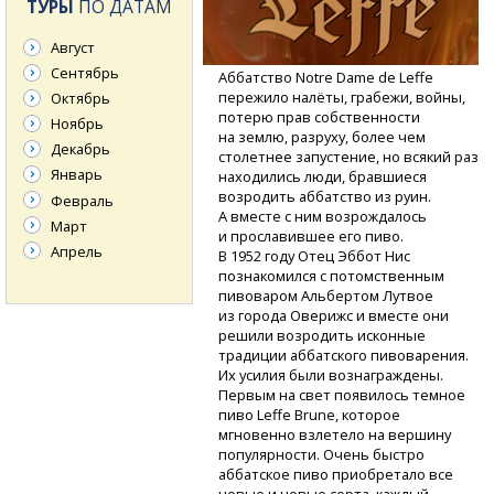
ТУРЫ
ПО ДАТАМ
Август
Сентябрь
Аббатство Notre Dame de Leffe
пережило налёты, грабежи, войны,
Октябрь
потерю прав собственности
Ноябрь
на землю, разруху, более чем
Декабрь
столетнее запустение, но всякий раз
Январь
находились люди, бравшиеся
возродить аббатство из руин.
Февраль
А вместе с ним возрождалось
Март
и прославившее его пиво.
Апрель
В 1952 году Отец Эббот Нис
познакомился с потомственным
пивоваром Альбертом Лутвое
из города Оверижс и вместе они
решили возродить исконные
традиции аббатского пивоварения.
Их усилия были вознаграждены.
Первым на свет появилось темное
пиво Leffe Brune, которое
мгновенно взлетело на вершину
популярности. Очень быстро
аббатское пиво приобретало все