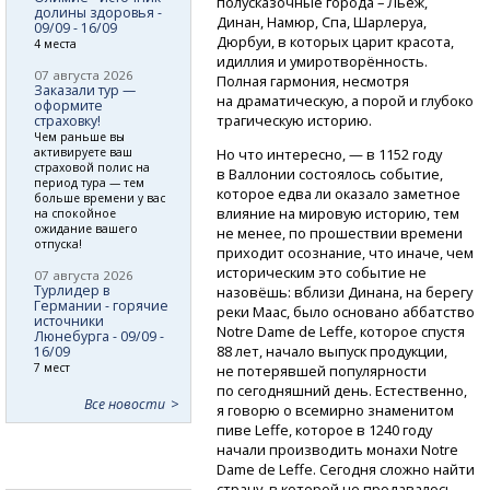
полусказочные города – Льеж,
долины здоровья -
Динан, Намюр, Спа, Шарлеруа,
09/09 - 16/09
Дюрбуи, в которых царит красота,
4 места
идиллия и умиротворённость.
07 августа 2026
Полная гармония, несмотря
Заказали тур —
на драматическую, а порой и глубоко
оформите
трагическую историю.
страховку!
Чем раньше вы
активируете ваш
Но что интересно, — в 1152 году
страховой полис на
в Валлонии состоялось событие,
период тура — тем
которое едва ли оказало заметное
больше времени у вас
влияние на мировую историю, тем
на спокойное
ожидание вашего
не менее, по прошествии времени
отпуска!
приходит осознание, что иначе, чем
историческим это событие не
07 августа 2026
Турлидер в
назовёшь: вблизи Динана, на берегу
Германии - горячие
реки Маас, было основано аббатство
источники
Notre Dame de Leffe, которое спустя
Люнебурга - 09/09 -
88 лет, начало выпуск продукции,
16/09
7 мест
не потерявшей популярности
по сегодняшний день. Естественно,
Все новости
я говорю о всемирно знаменитом
пиве Leffe, которое в 1240 году
начали производить монахи Notre
Dame de Leffe. Сегодня сложно найти
страну, в которой не продавалось