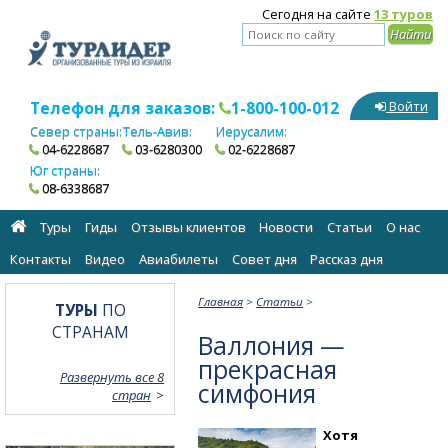
Сегодня на сайте
13 туров
Телефон для заказов:
1-800-100-012
Войти
Север страны:
Тель-Авив:
Иерусалим:
04-6228687
03-6280300
02-6228687
Юг страны:
08-6338687
Туры
Гиды
Отзывы клиентов
Новости
Статьи
О нас
Контакты
Видео
Авиабилеты
Cовет дня
Рассказ дня
Главная
>
Статьи
>
ТУРЫ
ПО
СТРАНАМ
Валлония —
прекрасная
Развернуть все 8
симфония
стран
Хотя