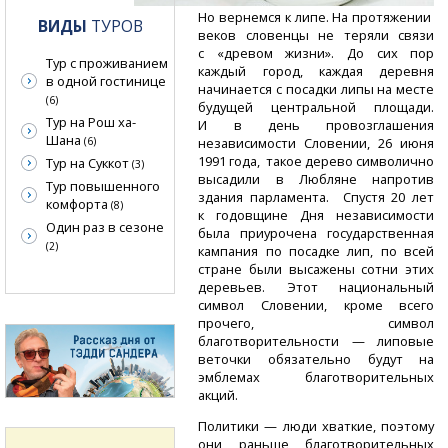
Но вернемся к липе. На протяжении
ВИДЫ
ТУРОВ
веков словенцы не теряли связи
с «древом жизни». До сих пор
Тур с проживанием
каждый город, каждая деревня
в одной гостинице
начинается с посадки липы на месте
(6)
будущей центральной площади.
Тур на Рош ха-
И в день провозглашения
Шана
(6)
независимости Словении, 26 июня
1991 года, такое дерево символично
Тур на Суккот
(3)
высадили в Любляне напротив
Тур повышенного
здания парламента. Спустя 20 лет
комфорта
(8)
к годовщине Дня независимости
Один раз в сезоне
была приурочена государственная
(2)
кампания по посадке лип, по всей
стране были высажены сотни этих
деревьев. Этот национальный
символ Словении, кроме всего
прочего, символ
благотворительности — липовые
веточки обязательно будут на
эмблемах благотворительных
акций.
Политики — люди хваткие, поэтому
они раньше благотворительных