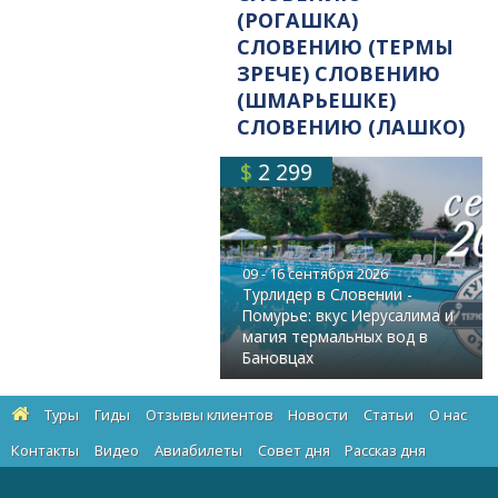
(РОГАШКА)
СЛОВЕНИЮ (ТЕРМЫ
ЗРЕЧЕ) СЛОВЕНИЮ
(ШМАРЬЕШКЕ)
СЛОВЕНИЮ (ЛАШКО)
$
2 299
09 - 16 сентября 2026
Турлидер в Словении -
Помурье: вкус Иерусалима и
магия термальных вод в
Бановцах
Туры
Гиды
Отзывы клиентов
Новости
Статьи
О нас
Контакты
Видео
Авиабилеты
Cовет дня
Рассказ дня