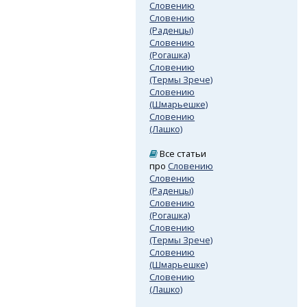
Словению
Словению
(Раденцы)
Словению
(Рогашка)
Словению
(Термы Зрече)
Словению
(Шмарьешке)
Словению
(Лашко)
Все статьи
про
Словению
Словению
(Раденцы)
Словению
(Рогашка)
Словению
(Термы Зрече)
Словению
(Шмарьешке)
Словению
(Лашко)