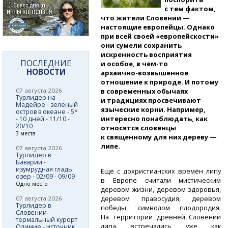
с тем фактом,
что жители Словении —
настоящие европейцы. Однако
при всей своей «европейскости»
они сумели сохранить
искренность восприятия
ПОСЛЕДНИЕ
и особое,
в чем-то
НОВОСТИ
архаично-возвышенное
отношение к природе. И потому
07 августа 2026
в современных обычаях
Турлидер на
и традициях просвечивают
Мадейре - зеленый
языческие корни. Например,
остров в океане - 5*
интересно понаблюдать, как
- 10 дней - 11/10 -
20/10
относятся словенцы
3 места
к священному для них дереву —
липе.
07 августа 2026
Турлидер в
Баварии -
изумрудная гладь
Ещё с дохристианских времён липу
озер - 02/09 - 09/09
в Европе считали мистическим
Одно место
деревом жизни, деревом здоровья,
деревом правосудия, деревом
07 августа 2026
Турлидер в
победы, символом плодородия.
Словении -
На территории древней Словении
термальный курорт
липа встречались уже как
Олимие - источник