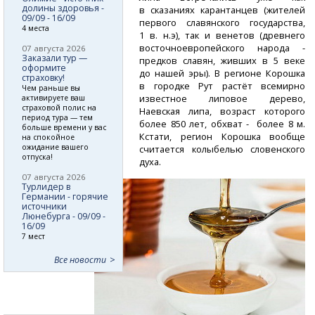
долины здоровья -
в сказаниях карантанцев (жителей
09/09 - 16/09
первого славянского государства,
4 места
1 в. н.э), так и венетов (древнего
восточноевропейского народа -
07 августа 2026
Заказали тур —
предков славян, живших в 5 веке
оформите
до нашей эры). В регионе Корошка
страховку!
в городке Рут растёт всемирно
Чем раньше вы
известное липовое дерево,
активируете ваш
страховой полис на
Наевская липа, возраст которого
период тура — тем
более 850 лет, обхват - более 8 м.
больше времени у вас
Кстати, регион Корошка вообще
на спокойное
ожидание вашего
считается колыбелью словенского
отпуска!
духа.
07 августа 2026
Турлидер в
Германии - горячие
источники
Люнебурга - 09/09 -
16/09
7 мест
Все новости