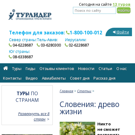
Сегодня на сайте
13 туров
Телефон для заказов:
1-800-100-012
Войти
Север страны:
Тель-Авив:
Иерусалим:
04-6228687
03-6280300
02-6228687
Юг страны:
08-6338687
Туры
Гиды
Отзывы клиентов
Новости
Статьи
О нас
Контакты
Видео
Авиабилеты
Cовет дня
Рассказ дня
Главная
>
Статьи
>
ТУРЫ
ПО
СТРАНАМ
Словения: древо
жизни
Развернуть все 8
стран
Никто
не сможет
поспорить