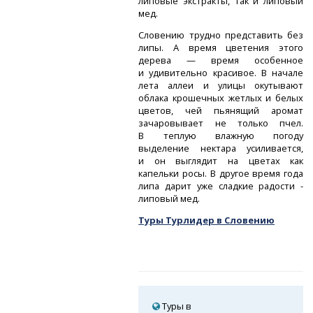
липовые экстракты, так и липовый
мед.
Словению трудно представить без
липы. А время цветения этого
дерева — время особенное
и удивительно красивое. В начале
лета аллеи и улицы окутывают
облака крошечных жетлых и белых
цветов, чей пьянящий аромат
зачаровывает не только пчел.
В теплую влажную погоду
выделение нектара усиливается,
и он выглядит на цветах как
капельки росы. В другое время года
липа дарит уже сладкие радости -
липовый мед.
Туры Турлидер в Словению
Туры в