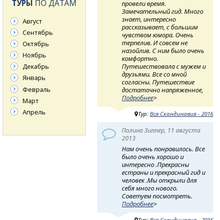
ТУРЫ
ПО ДАТАМ
провели время.
Замечательный гид. Много
знает, интересно
Август
рассказывает, с большим
Сентябрь
чувством юмора. Очень
терпелив. И совсем не
Октябрь
назойлив. С ним было очень
Ноябрь
комфортно.
Путешествовала с мужем и
Декабрь
друзьями. Все со мной
Январь
согласны. Путешествие
Февраль
достаточно напряженное,
Подробнее
>
Март
Апрель
Тур:
Вся Скандинавия - 2016
Полина Зиппер, 11 августа
2013
Нам очень понравилось. Все
было очень хорошо и
интересно .Прекрасны
естраны и прекрасный гид и
человек .Мы открыли для
себя много нового.
Советуем посмотреть.
Подробнее
>
Тур:
Вся Скандинавия - 2016