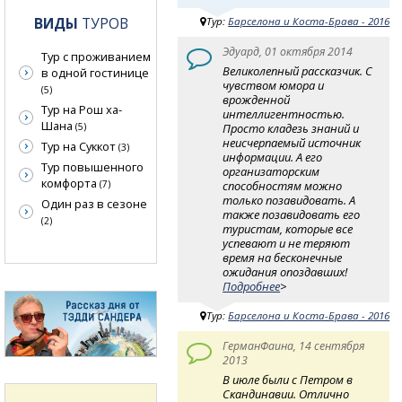
ВИДЫ
ТУРОВ
Тур:
Барселона и Коста-Брава - 2016
Эдуард, 01 октября 2014
Тур с проживанием
Великолепный рассказчик. С
в одной гостинице
чувством юмора и
(5)
врожденной
Тур на Рош ха-
интеллигентностью.
Шана
(5)
Просто кладезь знаний и
неисчерпаемый источник
Тур на Суккот
(3)
информации. А его
Тур повышенного
организаторским
комфорта
(7)
способностям можно
только позавидовать. А
Один раз в сезоне
также позавидовать его
(2)
туристам, которые все
успевают и не теряют
время на бесконечные
ожидания опоздавших!
Подробнее
>
Тур:
Барселона и Коста-Брава - 2016
ГерманФаина, 14 сентября
2013
В июле были с Петром в
Скандинавии. Отлично