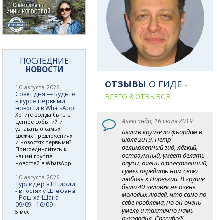
ПОСЛЕДНИЕ
НОВОСТИ
ОТЗЫВЫ
О ГИДЕ
-
10 августа 2026
Совет дня — Будьте
ВСЕГО 8 ОТЗЫВОВ
в курсе первыми:
новости в WhatsApp!
Хотите всегда быть в
Александр, 16 июля 2019
центре событий и
узнавать о самых
Были в круизе по фьордам в
свежих предложениях
июле 2019. Петр -
и новостях первыми?
великолепный гид, лёгкий,
Присоединяйтесь к
остроумный, умеет делать
нашей группе
паузы, очень отвественный,
новостей в WhatsApp!
сумел передать нам свою
10 августа 2026
любовь к Норвегии. В группе
Турлидер в Штирии
было 40 человек не очень
- в гостях у Штефана
молодых людей, что само по
- Рош ха-Шана -
себе проблема, но он очень
09/09 - 16/09
умело и тактично нами
5 мест
руководил. Спасибо!!!