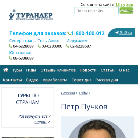
Сегодня на сайте
13 туров
Телефон для заказов:
1-800-100-012
Войти
Север страны:
Тель-Авив:
Иерусалим:
04-6228687
03-6280300
02-6228687
Юг страны:
08-6338687
Туры
Гиды
Отзывы клиентов
Новости
Статьи
О нас
Контакты
Видео
Авиабилеты
Cовет дня
Рассказ дня
Главная
>
Гиды
>
ТУРЫ
ПО
СТРАНАМ
Петр Пучков
Развернуть все 7
стран