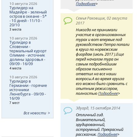
Подробнее
>
10 августа 2026
Турлидер на
Мадейре - зеленый
остров в океане - 5*
Семья Раковщик, 02 августа
- 10 дней - 11/10 -
2017
20/10
Никогда не принимали
3 места
участие в организованных
10 августа 2026
турах и вот впервые под
Турлидер в
руководством Петра попали
Словении -
в круиз по норвежским
термальный курорт
фиордам (июль 2017 ).Еще
Олимие - источник
перед началом тура он
долины здоровья -
09/09 - 16/09
самым подробнейшим
4 места
образом письменно
ответил на все наши
10 августа 2026
вопросы.А во время круиза
Турлидер в
его можно было сравнить с
Германии - горячие
опытным режиссером,
источники
полностью
Подробнее
>
Люнебурга - 09/09 -
16/09
7 мест
Эдуард, 15 октября 2014
Все новости
Отличный гид.
Внимательный,
эрудированный,
остроумный. Прекрасный
рассказчик.
Подробнее
>