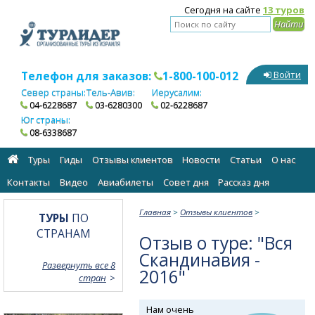
Сегодня на сайте
13 туров
Телефон для заказов:
1-800-100-012
Войти
Север страны:
Тель-Авив:
Иерусалим:
04-6228687
03-6280300
02-6228687
Юг страны:
08-6338687
Туры
Гиды
Отзывы клиентов
Новости
Статьи
О нас
Контакты
Видео
Авиабилеты
Cовет дня
Рассказ дня
Главная
>
Отзывы клиентов
>
ТУРЫ
ПО
СТРАНАМ
Отзыв о туре: "Вся
Скандинавия -
Развернуть все 8
2016"
стран
Нам очень