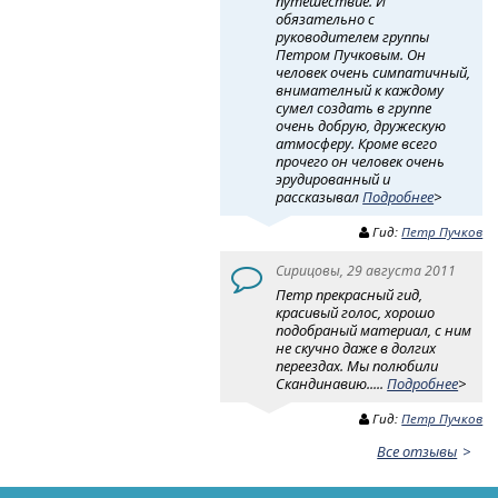
путешествие. И
обязательно с
руководителем группы
Петром Пучковым. Он
человек очень симпатичный,
внимателный к каждому
сумел создать в группе
очень добрую, дружескую
атмосферу. Кроме всего
прочего он человек очень
эрудированный и
рассказывал
Подробнее
>
Гид:
Петр Пучков
Сирицовы, 29 августа 2011
Петр прекрасный гид,
красивый голос, хорошо
подобраный материал, с ним
не скучно даже в долгих
переездах. Мы полюбили
Скандинавию.....
Подробнее
>
Гид:
Петр Пучков
Все отзывы