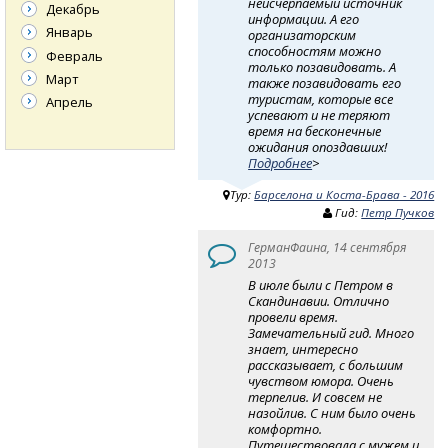
неисчерпаемый источник
Декабрь
информации. А его
Январь
организаторским
способностям можно
Февраль
только позавидовать. А
Март
также позавидовать его
туристам, которые все
Апрель
успевают и не теряют
время на бесконечные
ожидания опоздавших!
Подробнее
>
Тур:
Барселона и Коста-Брава - 2016
Гид:
Петр Пучков
ГерманФаина, 14 сентября
2013
В июле были с Петром в
Скандинавии. Отлично
провели время.
Замечательный гид. Много
знает, интересно
рассказывает, с большим
чувством юмора. Очень
терпелив. И совсем не
назойлив. С ним было очень
комфортно.
Путешествовала с мужем и