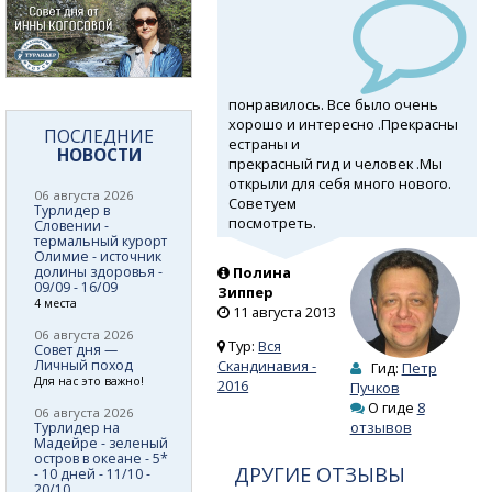
понравилось. Все было очень
хорошо и интересно .Прекрасны
ПОСЛЕДНИЕ
естраны и
НОВОСТИ
прекрасный гид и человек .Мы
открыли для себя много нового.
06 августа 2026
Советуем
Турлидер в
посмотреть.
Словении -
термальный курорт
Олимие - источник
долины здоровья -
Полина
09/09 - 16/09
Зиппер
4 места
11 августа 2013
06 августа 2026
Тур:
Вся
Совет дня —
Личный поход
Скандинавия -
Гид:
Петр
Для нас это важно!
2016
Пучков
О гиде
8
06 августа 2026
отзывов
Турлидер на
Мадейре - зеленый
остров в океане - 5*
ДРУГИЕ ОТЗЫВЫ
- 10 дней - 11/10 -
20/10