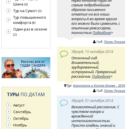
перед началом тура он
Шана
самым подробнейшим
(6)
образом письменно
Тур на Суккот
(3)
ответил на все наши
Тур повышенного
вопросы.А во время круиза
комфорта
его можно было сравнить с
(8)
опытным режиссером,
Один раз в сезоне
полностью
Подробнее
>
(2)
Гид:
Петр Пучков
Эдуард, 15 октября 2014
Отличный гид.
Внимательный,
эрудированный,
остроумный. Прекрасный
рассказчик.
Подробнее
>
Тур:
Барселона и Коста-Брава - 2016
Гид:
Петр Пучков
ТУРЫ
ПО ДАТАМ
Эдуард, 01 октября 2014
Август
Великолепный рассказчик. С
чувством юмора и
Сентябрь
врожденной
Октябрь
интеллигентностью.
Ноябрь
Просто кладезь знаний и