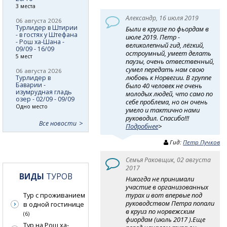
3 места
Александр, 16 июля 2019
06 августа 2026
Турлидер в Штирии
Были в круизе по фьордам в
- в гостях у Штефана
июле 2019. Петр -
- Рош ха-Шана -
великолепный гид, лёгкий,
09/09 - 16/09
остроумный, умеет делать
5 мест
паузы, очень отвественный,
сумел передать нам свою
06 августа 2026
любовь к Норвегии. В группе
Турлидер в
Баварии -
было 40 человек не очень
изумрудная гладь
молодых людей, что само по
озер - 02/09 - 09/09
себе проблема, но он очень
Одно место
умело и тактично нами
руководил. Спасибо!!!
Все новости
Подробнее
>
Гид:
Петр Пучков
Семья Раковщик, 02 августа
2017
ВИДЫ
ТУРОВ
Никогда не принимали
участие в организованных
турах и вот впервые под
Тур с проживанием
руководством Петра попали
в одной гостинице
в круиз по норвежским
(6)
фиордам (июль 2017 ).Еще
Тур на Рош ха-