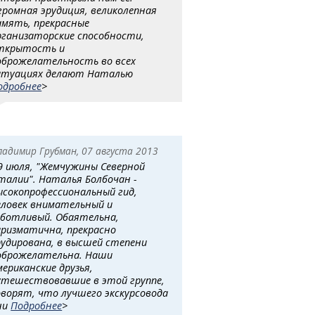
громная эрудиция, великолепная
амять, прекрасные
рганизаторские способности,
ткрытость и
оброжелательность во всех
итуациях делают Наталью
одробнее
>
ладимир Грубман, 07 августа 2013
9 июля, "Жемчужины Северной
талии". Наталья Болбочан -
ысокопрофессиональный гид,
еловек внимательный и
аботливый. Обаятельна,
аризматична, прекрасно
рудирована, в высшей степени
оброжелательна. Наши
мериканские друзья,
утешествовавшие в этой группе,
оворят, что лучшего экскурсовода
ни
Подробнее
>