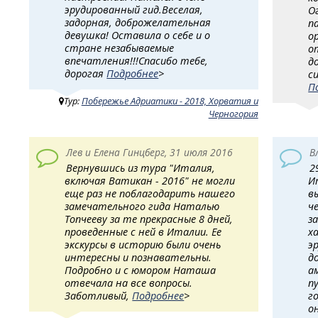
эрудированный гид.Веселая,
О
задорная, доброжелательная
п
девушка! Оставила о себе и о
о
стране незабываемые
о
впечатления!!!Спасибо тебе,
д
дорогая
Подробнее
>
с
П
Тур:
Побережье Адриатики - 2018, Хорватия и
Черногория
Лев и Елена Гинцберг, 31 июля 2016
В
Вернувшись из тура "Италия,
2
включая Ватикан - 2016" не могли
И
еще раз не поблагодарить нашего
в
замечательного гида Наталью
ч
Топчееву за те прекрасные 8 дней,
з
проведенные с ней в Италии. Ее
х
экскурсы в историю были очень
э
интересны и познавательны.
д
Подробно и с юмором Наташа
а
отвечала на все вопросы.
п
Заботливый,
Подробнее
>
г
о