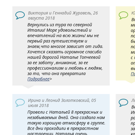
Виктория и Геннадий Журавель, 26
Ю
августа 2018
В
Вернулись из тура по северной
м
Италии! Море удовольствий и
о
впечатлений на всю жизнь! мы не
п
первый раз путешествуем и
б
знаем,что многое зависит от гида.
п
Хочется сказать огромное спасибо
м
нашей дорогой Наталье Топчеевой
с
за ее заботу ,внимание, за ее
о
профессионализм и любовь к людям,
в
за то, что она превратила
П
Подробнее
>
Ирина и Леонид Золотковский, 05
Л
июля 2018
В
Провели с Натальей 8 прекрасных и
И
незабываемых дней. Она создала нам
р
такую хорошую атмосферу в группе.
п
Все дни проходили в прекрастном
з
настроении. Наталья очень
к