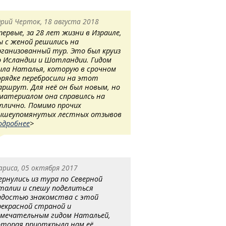
рий Черток, 18 августа 2018
первые, за 28 лет жизни в Израиле,
ы с женой решились на
рганизованный тур. Это был круиз
о Исландии и Шотландии. Гидом
ыла Наталья, которую в срочном
орядке перебросили на этот
аршрут. Для неё он был новым, но
 материалом она справилсь на
тлично. Помимо прочих
ышеупомянутых лестных отзывов
одробнее
>
ариса, 05 октября 2017
ернулись из тура по Северной
талии и спешу поделиться
адостью знакомства с этой
рекрасной страной и
амечательным гидом Натальей,
оторая приоткрыла нам её.