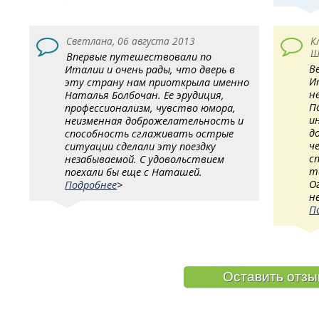
Светлана, 06 августа 2013
К
Ш
Впервые путешествовали по
В
Италии и очень рады, что дверь в
И
эту страну нам приоткрыла именно
н
Наталья Болбочан. Ее эрудиция,
П
профессионализм, чувство юмора,
и
неизменная доброжелательность и
д
способность сглаживать острые
ч
ситуации сделали эту поездку
с
незабываемой. С удовольствием
т
поехали бы еще с Наташей.
О
Подробнее
>
н
П
Оставить отзы