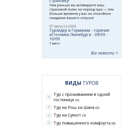
страховку!
Чем раньше вы активируете ваш
страховой полис на период тура — тем
больше времени у вас на спокойное
ожидание вашего отпуска!
07 августа 2026
Турлидер в Германии - горячие
источники Люнебурга - 09/09 -
16/09
7 мест
Все новости
ВИДЫ
ТУРОВ
Тур с проживанием в одной
гостинице
(6)
Тур на Рош ха-Шана
(6)
Тур на Суккот
(3)
Тур повышенного комфорта
(8)