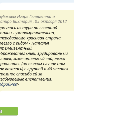
лубаковы Игорь Генриетта и
апиро Виктория , 05 октября 2012
ернулись из тура по северной
талии - умопомрачительно,
епередаваемо красивая страна.
овезло с гидом - Наталья
нтеллигентный,
оброжелательный, эрудированный
еловек, замечательный гид, легко
правлялась (во всяком случае нам
ак казалось) с группой в 40 человек.
громное спасибо ей за
езабываемые впечатления.
одробнее
>
в