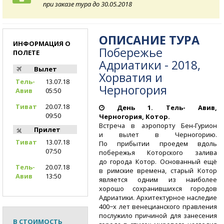
при заказе тура до 30.05.2018
ОПИСАНИЕ ТУРА
ИНФОРМАЦИЯ О
Побережье
ПОЛЕТЕ
Адриатики - 2018,
Вылет
Хорватия и
Тель-
13.07.18
Черногория
Авив
05:50
Тиват
20.07.18
День 1. Тель- Авив,
09:50
Черногория, Котор.
Встреча в аэропорту
Бен-Гурион
Прилет
и вылет в Черногорию.
Тиват
13.07.18
По прибытии проедем вдоль
07:50
побережья Которского залива
до города Котор. Основанный ещё
Тель-
20.07.18
в римские времена, старый Котор
Авив
13:50
является одним из наиболее
хорошо сохранившихся городов
Адриатики. Архитектурное наследие
400−х лет венецианского правления
послужило причиной для занесения
В СТОИМОСТЬ