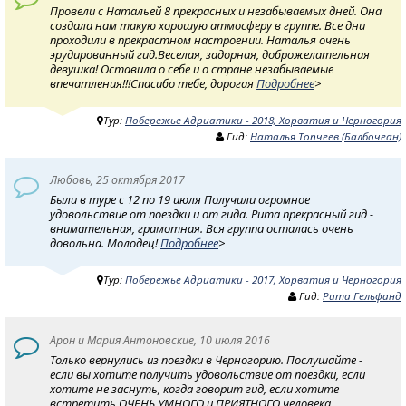
Провели с Натальей 8 прекрасных и незабываемых дней. Она
создала нам такую хорошую атмосферу в группе. Все дни
проходили в прекрастном настроении. Наталья очень
эрудированный гид.Веселая, задорная, доброжелательная
девушка! Оставила о себе и о стране незабываемые
впечатления!!!Спасибо тебе, дорогая
Подробнее
>
Тур:
Побережье Адриатики - 2018, Хорватия и Черногория
Гид:
Наталья Топчеев (Балбочеан)
Любовь, 25 октября 2017
Были в туре с 12 по 19 июля Получили огромное
удовольствие от поездки и от гида. Рита прекрасный гид -
внимательная, грамотная. Вся группа осталась очень
довольна. Молодец!
Подробнее
>
Тур:
Побережье Адриатики - 2017, Хорватия и Черногория
Гид:
Рита Гельфанд
Арон и Мария Антоновские, 10 июля 2016
Только вернулись из поездки в Черногорию. Послушайте -
если вы хотите получить удовольствие от поездки, если
хотите не заснуть, когда говорит гид, если хотите
встретить ОЧЕНЬ УМНОГО и ПРИЯТНОГО человека,