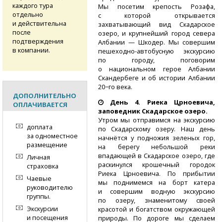
каждого тура
Мы посетим крепость Розафа,
отдельно
с которой открывается
и действительна
захватывающий вид Скадарское
после
озеро, и крупнейший город севера
подтверждения
Албании — Шкодер. Мы совершим
в компании.
пешеходно-автобусную
экскурсию
по городу, поговорим
о национальном герое Албании
Скандербеге и об истории Албании
20−го века.
ДОПОЛНИТЕЛЬНО
День 4.
Риека Црноевича,
ОПЛАЧИВАЕТСЯ
заповедник Скадарское озеро.
Утром мы отправимся на экскурсию
доплата
по Скадарскому озеру. Наш день
за одноместное
начнётся у подножия зеленых гор,
размещение
на берегу небольшой реки
впадающей в Скадарское озеро, где
Личная
раскинулся крошечный городок
страховка
Риека Црноевича. По прибытии
Чаевые
мы поднимемся на борт катера
руководителю
и совершим водную экскурсию
группы.
по озеру, знаменитому своей
Экскурсии
красотой и богатством окружающей
и посещения
природы. По дороге мы сделаем