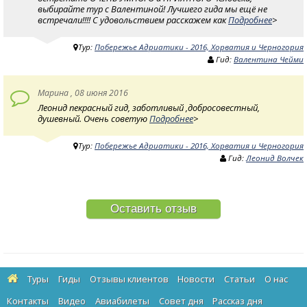
выбирайте тур с Валентиной! Лучшего гида мы ещё не
встречали!!!! С удовольствием расскажем как
Подробнее
>
Тур:
Побережье Адриатики - 2016, Хорватия и Черногория
Гид:
Валентина Чейми
Марина , 08 июня 2016
Леонид пекрасный гид, заботливый ,добросовестный,
душевный. Очень советую
Подробнее
>
Тур:
Побережье Адриатики - 2016, Хорватия и Черногория
Гид:
Леонид Волчек
Оставить отзыв
Туры
Гиды
Отзывы клиентов
Новости
Статьи
О нас
Контакты
Видео
Авиабилеты
Cовет дня
Рассказ дня