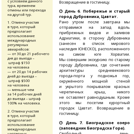
с условием данного
Возвращение в гостиницу.
тура, временем
отмены или перехода
День 6.
Побережье и старый
на другой тур.
город Дубровника, Цавтат
.
Рано утром после завтрака мы
1. Отмена участия
в туре, который
отправимся на запад вдоль
предполагает
прибрежных видов и заливов
использование
Адриатики, в сторону Дубровника
международных
(занесен в список мирового
регулярных
наследия ЮНЕСКО), расположенного
авиарейсов:
— от 30 до 21 рабочего
на самом юге Хорватии.
дня до выезда –
Мы совершим экскурсию по старому
штраф $150
городу Дубровника, где сочетание
на человека
архитектуры средневекового
— от 20 до 14 рабочих
города-порта
у подножья гор,
дней до выезда –
штраф $500
окружённого мощной стеной
на человека
и укрытого покрывалом красных
— меньше чем
черепичных крыш, никого
за 14 рабочих дней
не оставляет равнодушным. Кроме
до выезда – штраф
этого мы посетим курортный
100% на человека.
городок Цавтат. Возвращение в
2. Отмена участия
гостиницу.
в туре, который
предполагает
День 7.
Биоградское озеро
использование
(заповедник Биоградска Гора).
международных
Свободный день.
чартерных