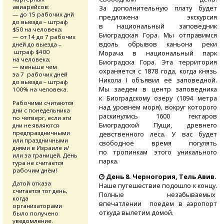
авиарейсов:
За дополнительную плату будет
— до 15 рабочих днй
предложена экскурсия
до выезда – штраф
в национальный заповедник
$50 на человека;
Биоградская Гора. Мы отправимся
— от 14 до 7 рабочих
вдоль обрывов каньона реки
дней до выезда –
штраф $400
Морача в национальный парк
на человека;
Биоградска Гора. Эта территория
— меньше чем
охраняется с 1878 года, когда князь
за 7 рабочих дней
Никола I объявил её заповедной.
до выезда – штраф
Мы заедем в центр заповедника
100% на человека.
к Биоградскому озеру (1094 метра
Рабочими считаются
над уровнем моря), вокруг которого
дни с понедельника
раскинулись 1600 гектаров
по четверг, если эти
Биоградской Пущи, древнего
дни не являются
предпраздничными
девственного леса. У вас будет
или праздничными
свободное время погулять
днями в Израиле и/
по тропинкам этого уникального
или за границей. День
парка.
тура не считается
рабочим днём!
День 8.
Черногория, Тель Авив.
Датой отказа
Наше путешествие подошло к концу.
считается тот день,
Полные незабываемых
когда
впечатлении поедем в аэропорт
организаторами
откуда вылетим домой.
было получено
уведомление.