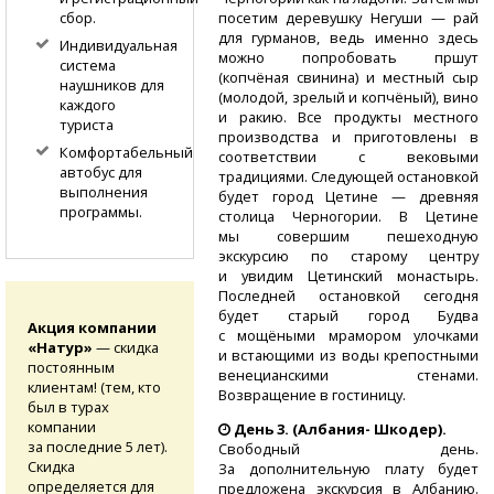
посетим деревушку Негуши — рай
сбор.
для гурманов, ведь именно здесь
Индивидуальная
можно попробовать пршут
система
(копчёная свинина) и местный сыр
наушников для
(молодой, зрелый и копчёный), вино
каждого
и ракию. Все продукты местного
туриста
производства и приготовлены в
Комфортабельный
соответствии с вековыми
автобус для
традициями. Следующей остановкой
выполнения
будет город Цетине — древняя
программы.
столица Черногории. В Цетине
мы совершим пешеходную
экскурсию по старому центру
и увидим Цетинский монастырь.
Последней остановкой сегодня
будет старый город Будва
Акция компании
с мощёными мрамором улочками
«Натур»
— скидка
и встающими из воды крепостными
постоянным
венецианскими стенами.
клиентам! (тем, кто
Возвращение в гостиницу.
был в турах
компании
День 3.
(Албания- Шкодер).
за последние 5 лет).
Свободный день.
Скидка
За дополнительную плату будет
определяется для
предложена экскурсия в Албанию.