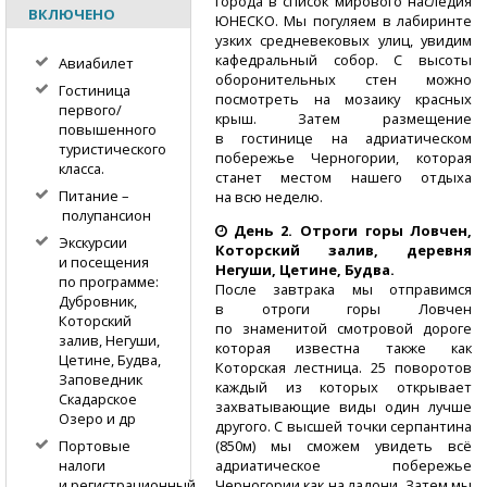
города в список мирового наследия
ВКЛЮЧЕНО
ЮНЕСКО. Мы погуляем в лабиринте
узких средневековых улиц, увидим
кафедральный собор. С высоты
Авиабилет
оборонительных стен можно
Гостиница
посмотреть на мозаику красных
первого/
крыш. Затем размещение
повышенного
в гостинице на адриатическом
туристического
побережье Черногории, которая
класса.
станет местом нашего отдыха
Питание –
на всю неделю.
полупансион
День 2.
Отроги горы Ловчен,
Экскурсии
Которский залив, деревня
и посещения
Негуши, Цетине, Будва.
по программе:
После завтрака мы отправимся
Дубровник,
в отроги горы Ловчен
Которский
по знаменитой смотровой дороге
залив, Негуши,
которая известна также как
Цетине, Будва,
Которская лестница. 25 поворотов
Заповедник
каждый из которых открывает
Скадарское
захватывающие виды один лучше
Озеро и др
другого. С высшей точки серпантина
(850м) мы сможем увидеть всё
Портовые
адриатическое побережье
налоги
Черногории как на ладони. Затем мы
и регистрационный