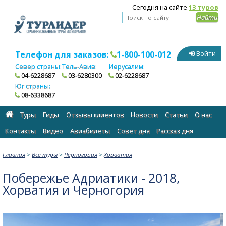
Сегодня на сайте
13 туров
Телефон для заказов:
1-800-100-012
Войти
Север страны:
Тель-Авив:
Иерусалим:
04-6228687
03-6280300
02-6228687
Юг страны:
08-6338687
Туры
Гиды
Отзывы клиентов
Новости
Статьи
О нас
Контакты
Видео
Авиабилеты
Cовет дня
Рассказ дня
Главная
>
Все туры
>
Черногория
>
Хорватия
Побережье Адриатики - 2018,
Хорватия и Черногория