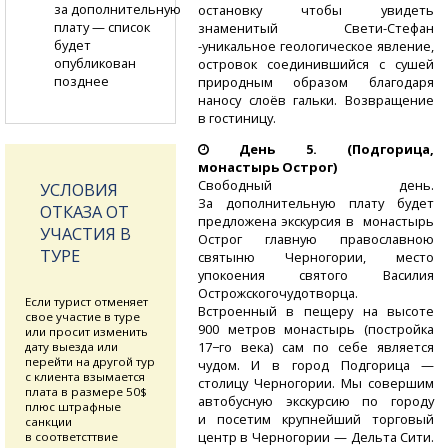
за дополнительную
остановку чтобы увидеть
плату — список
знаменитый
Свети-Стефан
будет
-
уникальное
геологическое явление,
опубликован
островок соединившийся с сушей
позднее
природным образом благодаря
наносу слоёв гальки. Возвращение
в гостиницу.
День 5.
(Подгорица,
монастырь Острог)
Свободный день.
УСЛОВИЯ
За дополнительную плату будет
ОТКАЗА ОТ
предложена экскурсия в монастырь
УЧАСТИЯ В
Острог главную православною
ТУРЕ
святыню Черногории, место
упокоения святого Василия
Острожскогочудотворца.
Если турист отменяет
Встроенный в пещеру на высоте
свое участие в туре
900 метров монастырь (постройка
или просит изменить
17−го века) сам по себе является
дату выезда или
перейти на другой тур
чудом. И в город Подгорица —
с клиента взымается
столицу Черногории. Мы совершим
плата в размере 50$
автобусную экскурсию по городу
плюс штрафные
и посетим крупнейший торговый
санкции
центр в Черногории — Дельта Сити.
в соответсттвие