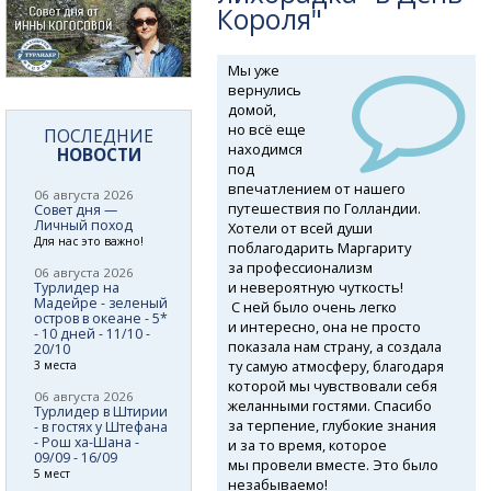
Короля"
Мы уже
вернулись
домой,
но всё еще
ПОСЛЕДНИЕ
находимся
НОВОСТИ
под
впечатлением от нашего
06 августа 2026
путешествия по Голландии.
Совет дня —
Личный поход
Хотели от всей души
Для нас это важно!
поблагодарить Маргариту
за профессионализм
06 августа 2026
и невероятную чуткость!
Турлидер на
Мадейре - зеленый
​ С ней было очень легко
остров в океане - 5*
и интересно, она не просто
- 10 дней - 11/10 -
показала нам страну, а создала
20/10
ту самую атмосферу, благодаря
3 места
которой мы чувствовали себя
06 августа 2026
желанными гостями. Спасибо
Турлидер в Штирии
за терпение, глубокие знания
- в гостях у Штефана
- Рош ха-Шана -
и за то время, которое
09/09 - 16/09
мы провели вместе. Это было
5 мест
незабываемо!