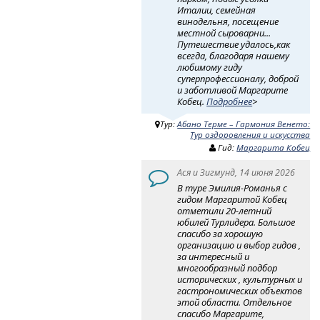
Италии, семейная
винодельня, посещение
местной сыроварни...
Путешествие удалось,как
всегда, благодаря нашему
любимому гиду
суперпрофессионалу, доброй
и заботливой Маргарите
Кобец.
Подробнее
>
Тур:
Абано Терме – Гармония Венето:
Тур оздоровления и искусства
Гид:
Маргарита Кобец
Ася и Зигмунд, 14 июня 2026
В туре Эмилия-Романья с
гидом Маргаритой Кобец
отметили 20-летний
юбилей Турлидера. Большое
спасибо за хорошую
организацию и выбор гидов ,
за интересный и
многообразный подбор
исторических , культурных и
гастрономических объектов
этой области. Отдельное
спасибо Маргарите,