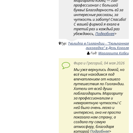
Маргарита Кобец — гид-
профессионал с большой
буквы! Благодарность ей за
интересные рассказы, за
чуткость и заботу! Спасибо!
С вашей фирмой я ехала в
третий раз и каждый раз
убеждаюсь,
Подробнее
>
Тур:
Турлидер в Голландии - "Тюльпанная
лихорадка" в День Короля
Гид:
Маргарита Кобец
Фира и Грегорий, 04 мая 2026
Мы уже вернулись домой, но
всё еще находимся под
впечатлением от нашего
путешествия по Голландии.
Хотели от всей души
поблагодарить Маргариту
за профессионализм и
невероятную чуткость! ​ С
ней было очень легко и
интересно, она не просто
показала нам страну, а
создала ту самую
атмосферу, благодаря
которой
Подробнее
>