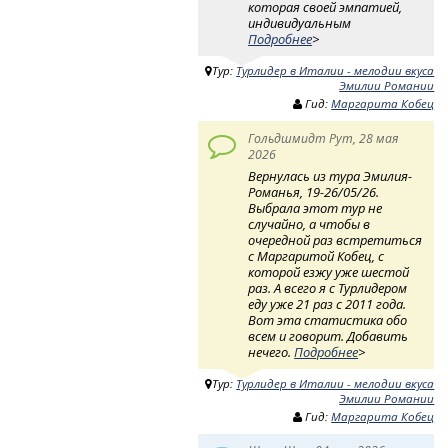
которая своей эмпатией,
индивидуальным
Подробнее
>
Тур:
Турлидер в Италии - мелодии вкуса
Эмилии Романии
Гид:
Маргарита Кобец
Гольдшмидт Рут, 28 мая
2026
Вернулась из тура Эмилия-
Романья, 19-26/05/26.
Выбрала этот тур не
случайно, а чтобы в
очередной раз встретиться
с Маргаритой Кобец, с
которой езжу уже шестой
раз. А всего я с Турлидером
еду уже 21 раз с 2011 года.
Вот эта статистика обо
всем и говорит. Добавить
нечего.
Подробнее
>
Тур:
Турлидер в Италии - мелодии вкуса
Эмилии Романии
Гид:
Маргарита Кобец