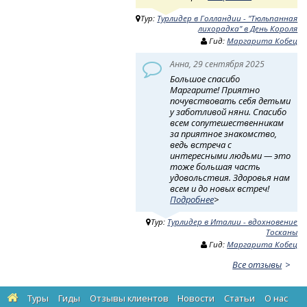
Тур:
Турлидер в Голландии - "Тюльпанная
лихорадка" в День Короля
Гид:
Маргарита Кобец
Анна, 29 сентября 2025
Большое спасибо
Маргарите! Приятно
почувствовать себя детьми
у заботливой няни. Спасибо
всем сопутешественникам
за приятное знакомство,
ведь встреча с
интересными людьми — это
тоже большая часть
удовольствия. Здоровья нам
всем и до новых встреч!
Подробнее
>
Тур:
Турлидер в Италии - вдохновение
Тосканы
Гид:
Маргарита Кобец
Все отзывы
Туры
Гиды
Отзывы клиентов
Новости
Статьи
О нас