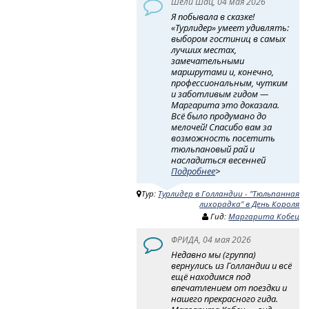
Шели Шац, 04 мая 2026
Я побывала в сказке!
«Турлидер» умеет удивлять:
выбором гостиниц в самых
лучших местах,
замечательными
маршрутами и, конечно,
профессиональным, чутким
и заботливым гидом —
Маргарита это доказала.
Всё было продумано до
мелочей! Спасибо вам за
возможность посетить
тюльпановый рай и
насладиться весенней
Подробнее
>
Тур:
Турлидер в Голландии - "Тюльпанная
лихорадка" в День Короля
Гид:
Маргарита Кобец
ФРИДА, 04 мая 2026
Недавно мы (группа)
вернулись из Голландии и всё
ещё находимся под
впечатлением от поездки и
нашего прекрасного гида.