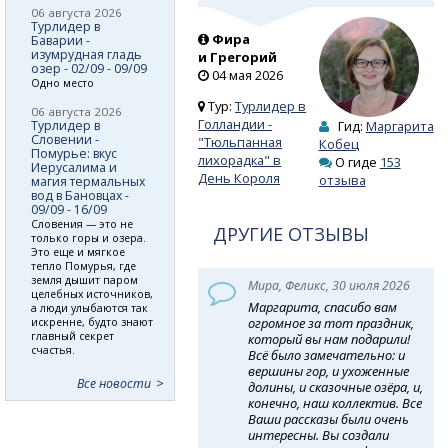
06 августа 2026
Турлидер в
Фира
Баварии -
изумрудная гладь
и Грегорий
озер - 02/09 - 09/09
04 мая 2026
Одно место
Тур:
Турлидер в
06 августа 2026
Голландии -
Турлидер в
Гид:
Маргарита
Словении -
"Тюльпанная
Кобец
Помурье: вкус
лихорадка" в
О гиде
153
Иерусалима и
День Короля
отзыва
магия термальных
вод в Бановцах -
09/09 - 16/09
Словения — это не
ДРУГИЕ ОТЗЫВЫ
только горы и озера.
Это еще и мягкое
тепло Помурья, где
земля дышит паром
Мира, Феликс, 30 июля 2026
целебных источников,
Маргарита, спасибо вам
а люди улыбаются так
огромное за тот праздник,
искренне, будто знают
главный секрет
который вы нам подарили!
счастья.
Всё было замечательно: и
вершины гор, и ухоженные
Все новости
долины, и сказочные озёра, и,
конечно, наш коллектив. Все
Ваши рассказы были очень
интересны. Вы создали