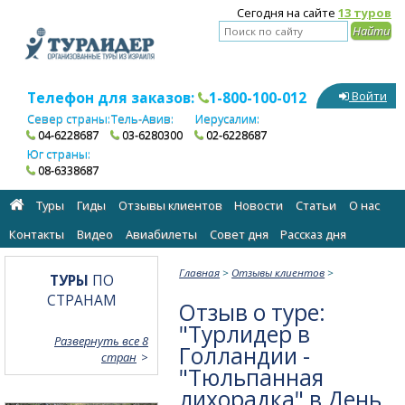
Сегодня на сайте
13 туров
Телефон для заказов:
1-800-100-012
Войти
Север страны:
Тель-Авив:
Иерусалим:
04-6228687
03-6280300
02-6228687
Юг страны:
08-6338687
Туры
Гиды
Отзывы клиентов
Новости
Статьи
О нас
Контакты
Видео
Авиабилеты
Cовет дня
Рассказ дня
Главная
>
Отзывы клиентов
>
ТУРЫ
ПО
СТРАНАМ
Отзыв о туре:
"Турлидер в
Развернуть все 8
Голландии -
стран
"Тюльпанная
лихорадка" в День