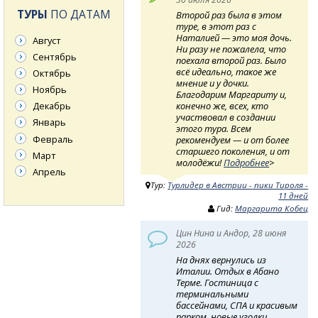
ТУРЫ
ПО ДАТАМ
Второй раз была в этом
туре, в этот раз с
Наталией — это моя дочь.
Август
Ни разу не пожалела, что
Сентябрь
поехала второй раз. Было
всё идеально, такое же
Октябрь
мнение и у дочки.
Ноябрь
Благодарим Маргариту и,
конечно же, всех, кто
Декабрь
участвовал в создании
Январь
этого тура. Всем
Февраль
рекомендуем — и от более
старшего поколения, и от
Март
молодёжи!
Подробнее
>
Апрель
Тур:
Турлидер в Австрии - пики Тироля -
11 дней
Гид:
Маргарита Кобец
Цин Нина и Андор, 28 июня
2026
На днях вернулись из
Италии. Отдых в Абано
Терме. Гостиница с
терминальными
бассейнами, СПА и красивым
парком, новые уголки