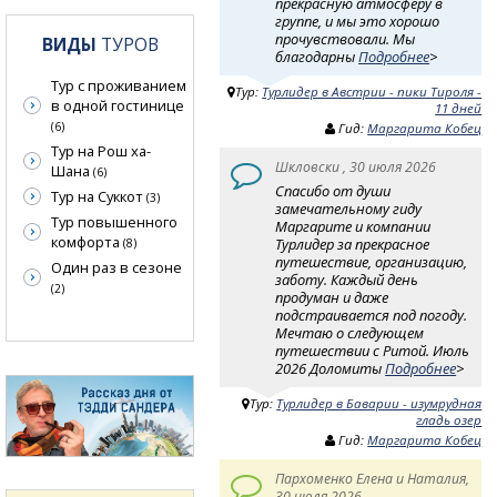
прекрасную атмосферу в
группе, и мы это хорошо
прочувствовали. Мы
ВИДЫ
ТУРОВ
благодарны
Подробнее
>
Тур с проживанием
Тур:
Турлидер в Австрии - пики Тироля -
в одной гостинице
11 дней
(6)
Гид:
Маргарита Кобец
Тур на Рош ха-
Шкловски , 30 июля 2026
Шана
(6)
Спасибо от души
Тур на Суккот
(3)
замечательному гиду
Тур повышенного
Маргарите и компании
комфорта
Турлидер за прекрасное
(8)
путешествие, организацию,
Один раз в сезоне
заботу. Каждый день
(2)
продуман и даже
подстраивается под погоду.
Мечтаю о следующем
путешествии с Ритой. Июль
2026 Доломиты
Подробнее
>
Тур:
Турлидер в Баварии - изумрудная
гладь озер
Гид:
Маргарита Кобец
Пархоменко Елена и Наталия,
30 июля 2026