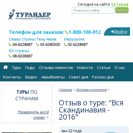
Сегодня на сайте
13 туров
Телефон для заказов:
1-800-100-012
Войти
Север страны:
Тель-Авив:
Иерусалим:
04-6228687
03-6280300
02-6228687
Юг страны:
08-6338687
Туры
Гиды
Отзывы клиентов
Новости
Статьи
О нас
Контакты
Видео
Авиабилеты
Cовет дня
Рассказ дня
Главная
>
Отзывы клиентов
>
ТУРЫ
ПО
СТРАНАМ
Отзыв о туре: "Вся
Скандинавия -
Развернуть все 8
2016"
стран
мы 22 года