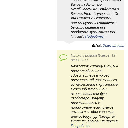
Зелига, сделал его
незабываемым. Отдельно о
Зелиге. Это - "супер-гид". Он
внимателен к каждому
члену группы и старается
быстро решить все
проблемы. Туры компании
"Каспи".
Подробнее
>
Гид:
Зелиг Шторх
Ирина и Володя Исаков, 19
июля 2011
Благодаря нашему гиду, мы
получили большое
удовольствие и много
впечатлений. Для лучшего
ознакомления с красотами
Северной Италии он
использовал каждую
свободную минуту,
прислушивался к
пожеланиям всех членов
группы и создал хорошую
атмосферу. Тур "Северная
Италия", Компания "Каспи".
Подробнее
>