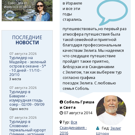
в Израиле
и все эти
годы
старались
путешевствовать,но первый раз
атмосфера путешествия была
ПОСЛЕДНИЕ
такой семейной и приятной
НОВОСТИ
благодаря профессиональным
качествам Зелига. Мы надеемся
07 августа 2026
что следущее путешествие
Турлидер на
пройдёт также приятно,
Мадейре - зеленый
остров в океане - 5*
&nbsp;как и в Скандинавии
- 10 дней - 11/10 -
с Зелигом, так как выберем тур
20/10
согласно графика
3 места
поездок Зелига. С любовью
07 августа 2026
семья Соболь
Турлидер в
Баварии -
изумрудная гладь
Соболь Гриша
озер - 02/09 - 09/09
и Света
Одно место
07 августа 2014
07 августа 2026
Турлидер в
Тур:
Вся
Словении -
Скандинавия -
Гид:
Зелиг
термальный курорт
2016
Шторх
Олимие - источник