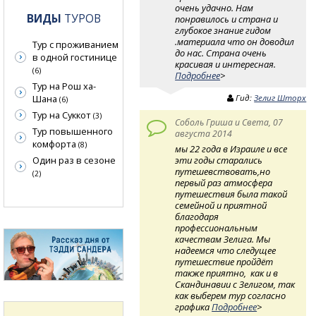
очень удачно. Нам
ВИДЫ
ТУРОВ
понравилось и страна и
глубокое знание гидом
.материала что он доводил
Тур с проживанием
до нас. Страна очень
в одной гостинице
красивая и интересная.
(6)
Подробнее
>
Тур на Рош ха-
Шана
Гид:
Зелиг Шторх
(6)
Тур на Суккот
(3)
Соболь Гриша и Света, 07
Тур повышенного
августа 2014
комфорта
(8)
мы 22 года в Израиле и все
эти годы старались
Один раз в сезоне
путешевствовать,но
(2)
первый раз атмосфера
путешествия была такой
семейной и приятной
благодаря
профессиональным
качествам Зелига. Мы
надеемся что следущее
путешествие пройдёт
также приятно, как и в
Скандинавии с Зелигом, так
как выберем тур согласно
графика
Подробнее
>