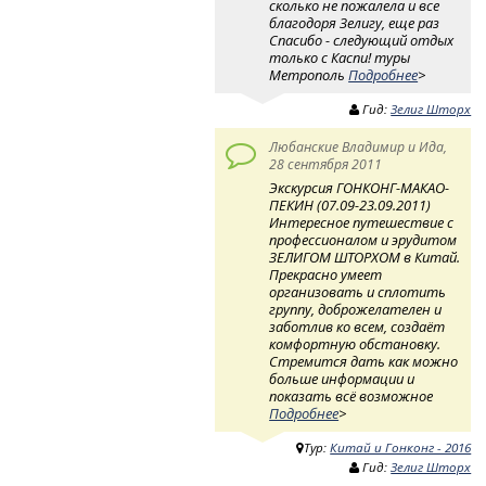
сколько не пожалела и все
благодоря Зелигу, еще раз
Спасибо - следующий отдых
только с Каспи! туры
Метрополь
Подробнее
>
Гид:
Зелиг Шторх
Любанские Владимир и Ида,
28 сентября 2011
Экскурсия ГОНКОНГ-МАКАО-
ПЕКИН (07.09-23.09.2011)
Интересное путешествие с
профессионалом и эрудитом
ЗЕЛИГОМ ШТОРХОМ в Китай.
Прекрасно умеет
организовать и сплотить
группу, доброжелателен и
заботлив ко всем, создаёт
комфортную обстановку.
Стремится дать как можно
больше информации и
показать всё возможное
Подробнее
>
Тур:
Китай и Гонконг - 2016
Гид:
Зелиг Шторх