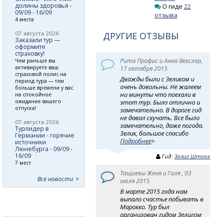
долины здоровья -
О гиде
22
09/09 - 16/09
отзыва
4 места
07 августа 2026
ДРУГИЕ ОТЗЫВЫ
Заказали тур —
оформите
страховку!
Рита Профис и Анна Векслер,
Чем раньше вы
активируете ваш
17 октября 2015
страховой полис на
Дважды были с Зеликом и
период тура — тем
очень довольны. Не жалеем
больше времени у вас
ни минуты что поехали в
на спокойное
ожидание вашего
этот тур. Было отлично и
отпуска!
замечательно. В дороге гид
не давал скучать. Все было
07 августа 2026
замечательно, даже погода.
Турлидер в
Зелик, большое спасибо
Германии - горячие
Подробнее
>
источники
Люнебурга - 09/09 -
16/09
Гид:
Зелиг Шторх
7 мест
Тащиевы Женя и Галя , 03
Все новости
июля 2015
В марте 2015 года нам
выпало счастье побывать в
Марокко. Тур был
организован гидом Зелигом