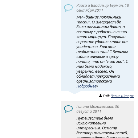
Раиса и Владимир Берман, 10
сентября 2011
Мы - давние поклонники
"Каспи". О Шварцвальде
были наслышаны давно, и
поэтому с радостью взяли
этот маршрут. Получили
огромное удовольствие от
увиденного. Красота
необыкновенная! С Зелигом
ездили впервые и сразу
поняли, что он "наш гид". С
ним было надежно,
уверенно, весело. Он
обладает прекрасными
организаторскими
Подробнее
>
Гид:
Зелиг Шторх
Галина Могилевская, 30
августа 2011
Путешествие было
исключительно
интересным. Осмотр
достопримечательностей,
сопровождаемый рассказами