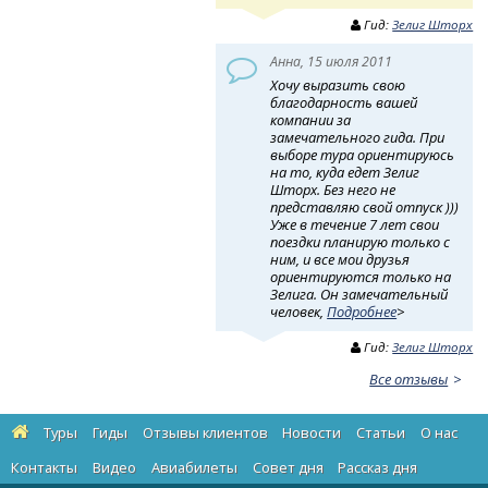
Гид:
Зелиг Шторх
Анна, 15 июля 2011
Хочу выразить свою
благодарность вашей
компании за
замечательного гида. При
выборе тура ориентируюсь
на то, куда едет Зелиг
Шторх. Без него не
представляю свой отпуск )))
Уже в течение 7 лет свои
поездки планирую только с
ним, и все мои друзья
ориентируются только на
Зелига. Он замечательный
человек,
Подробнее
>
Гид:
Зелиг Шторх
Все отзывы
Туры
Гиды
Отзывы клиентов
Новости
Статьи
О нас
Контакты
Видео
Авиабилеты
Cовет дня
Рассказ дня