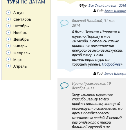
ТУРЫ
ПО ДАТАМ
Тур:
Вся Скандинавия - 2016
Гид:
Зелиг Шторх
Август
Сентябрь
Валерий Швидкий, 31 мая
2014
Октябрь
Я был с Зелигом Шторхом в
Ноябрь
туре по Парижу в мае
Декабрь
2014года. Остались самые
приятные впечатления -
Январь
прекрасное знание экскурсии,
Февраль
яркий юмор. Сама
Март
организация тура на
хорошем уровне.
Подробнее
>
Апрель
Гид:
Зелиг Шторх
Ирина Гужаковская, 19
декабря 2011
Хочу сказать огромное
спасибо Зелигу за его
профессионализм, который
организует и сплачивает на
время поездки совсем
незнакомых людей. Я первый
раз отдыхала с такой
большой группой и не