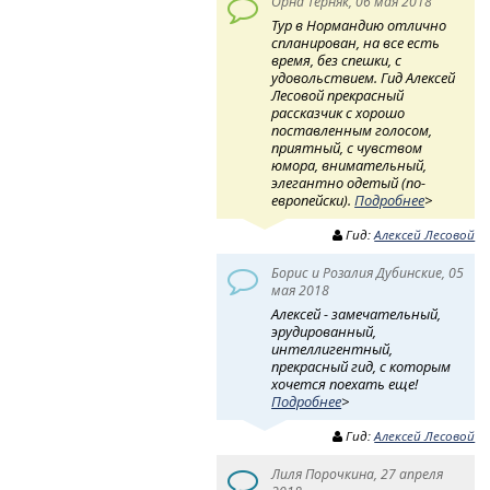
Орна Терняк, 06 мая 2018
Тур в Нормандию отлично
спланирован, на все есть
время, без спешки, с
удовольствием. Гид Алексей
Лесовой прекрасный
рассказчик с хорошо
поставленным голосом,
приятный, с чувством
юмора, внимательный,
элегантно одетый (по-
европейски).
Подробнее
>
Гид:
Алексей Лесовой
Борис и Розалия Дубинские, 05
мая 2018
Алексей - замечательный,
эрудированный,
интеллигентный,
прекрасный гид, с которым
хочется поехать еще!
Подробнее
>
Гид:
Алексей Лесовой
Лиля Порочкина, 27 апреля