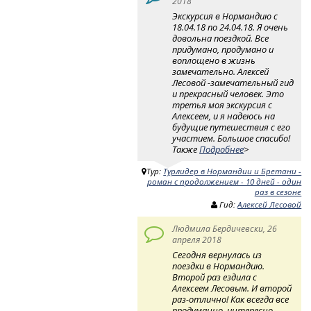
2018
Экскурсия в Нормандию с
18.04.18 по 24.04.18. Я очень
довольна поездкой. Все
придумано, продумано и
воплощено в жизнь
замечательно. Алексей
Лесовой -замечательный гид
и прекрасный человек. Это
третья моя экскурсия с
Алексеем, и я надеюсь на
будущие путешествия с его
участием. Большое спасибо!
Также
Подробнее
>
Тур:
Турлидер в Нормандии и Бретани -
роман с продолжением - 10 дней - один
раз в сезоне
Гид:
Алексей Лесовой
Людмила Бердичевски, 26
апреля 2018
Сегодня вернулась из
поездки в Нормандию.
Второй раз ездила с
Алексеем Лесовым. И второй
раз-отлично! Как всегда все
продуманно, интересно,