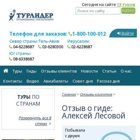
Сегодня на сайте
13 туров
Телефон для заказов:
1-800-100-012
Войти
Север страны:
Тель-Авив:
Иерусалим:
04-6228687
03-6280300
02-6228687
Юг страны:
08-6338687
Туры
Гиды
Отзывы клиентов
Новости
Статьи
О нас
Контакты
Видео
Авиабилеты
Cовет дня
Рассказ дня
Главная
>
Отзывы клиентов
>
ТУРЫ
ПО
СТРАНАМ
Отзыв о гиде:
Алексей Лесовой
Развернуть все 8
стран
Побывала
с двумя