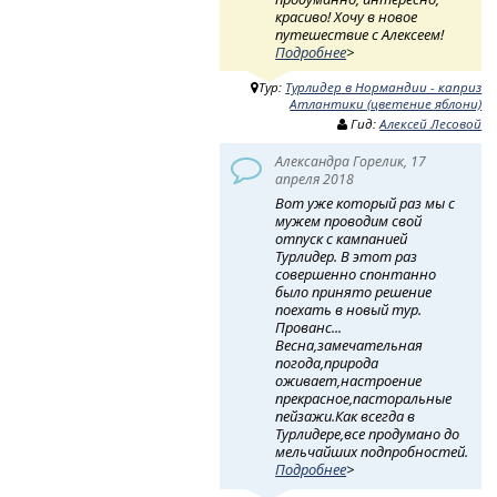
красиво! Хочу в новое
путешествие с Алексеем!
Подробнее
>
Тур:
Турлидер в Нормандии - каприз
Атлантики (цветение яблони)
Гид:
Алексей Лесовой
Александра Горелик, 17
апреля 2018
Вот уже который раз мы с
мужем проводим свой
отпуск с кампанией
Турлидер. В этот раз
совершенно спонтанно
было принято решение
поехать в новый тур.
Прованс...
Весна,замечательная
погода,природа
оживает,настроение
прекрасное,пасторальные
пейзажи.Как всегда в
Турлидере,все продумано до
мельчайших подпробностей.
Подробнее
>