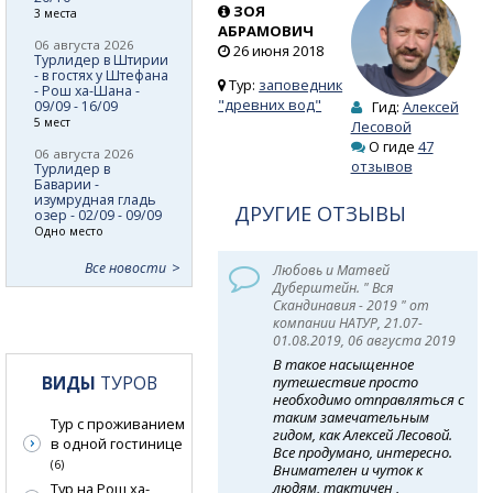
ЗОЯ
3 места
АБРАМОВИЧ
06 августа 2026
26 июня 2018
Турлидер в Штирии
- в гостях у Штефана
Тур:
заповедник
- Рош ха-Шана -
"древних вод"
09/09 - 16/09
Гид:
Алексей
5 мест
Лесовой
О гиде
47
06 августа 2026
отзывов
Турлидер в
Баварии -
изумрудная гладь
ДРУГИЕ ОТЗЫВЫ
озер - 02/09 - 09/09
Одно место
Все новости
Любовь и Матвей
Дуберштейн. " Вся
Скандинавия - 2019 " от
компании НАТУР, 21.07-
01.08.2019, 06 августа 2019
В такое насыщенное
ВИДЫ
ТУРОВ
путешествие просто
необходимо отправляться с
таким замечательным
Тур с проживанием
гидом, как Алексей Лесовой.
в одной гостинице
Все продумано, интересно.
(6)
Внимателен и чуток к
людям, тактичен ,
Тур на Рош ха-