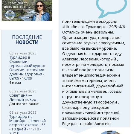
приятельницами в экскурсии
«Швабия от Турлидер» с 29/5−4/6.
Остались очень довольны.
ПОСЛЕДНИЕ
Организация тура, прекрасное
НОВОСТИ
сочетание отдыха с экскурсиями,
всё было на высшем уровне.
Отдельная благодарность гиду-
06 августа 2026
Турлидер в
Алексею Лесовому, который ,
Словении -
несмотря на молодость, показал
термальный курорт
высокий профессионализм,
Олимие - источник
долины здоровья -
владеет энциклопедическими
09/09 - 16/09
знаниями материала, очень
4 места
интеллигентный, дружелюбный
и отзывчивый человек , создал
06 августа 2026
Совет дня —
в группе прекрасную
Личный поход
дружественную атмосферу и ,
Для нас это важно!
благодаря ему, экскурсия
получилась такой интересной,
06 августа 2026
Турлидер на
запоминающейся и приятной.
Мадейре - зеленый
Еще раз спасибо Алексею!
остров в океане - 5*
- 10 дней - 11/10 -
20/10