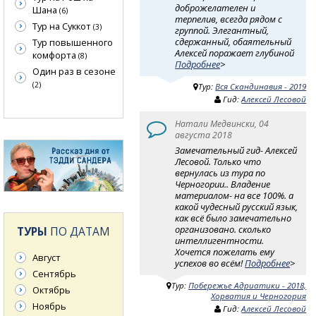
доброжелателен и
Шана
(6)
терпелив, всегда рядом с
Тур на Суккот
(3)
группой. Элегантный,
сдержанный, обаятельный
Тур повышенного
Алексей поражает глубиной
комфорта
(8)
Подробнее
>
Один раз в сезоне
(2)
Тур:
Вся Скандинавия - 2019
Гид:
Алексей Лесовой
Натали Медвински, 04
августа 2018
Замечательный гид- Алексей
Лесовой. Только что
вернулась из тура по
Черногории.. Владение
материалом- на все 100%. а
какой чудесный русский язык,
как всё было замечательно
организовано. сколько
ТУРЫ
ПО ДАТАМ
интеллигентности.
Хочется пожелать ему
Август
успехов во всём!
Подробнее
>
Сентябрь
Тур:
Побережье Адриатики - 2018,
Октябрь
Хорватия и Черногория
Ноябрь
Гид:
Алексей Лесовой