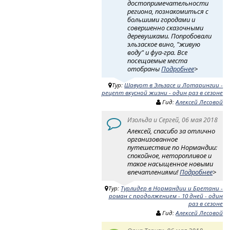
достопримечательности
региона, познакомиться с
большими городами и
совершенно сказочными
деревушками. Попробовали
эльзаское вино, "живую
воду" и фуа-гра. Все
посещаемые места
отобраны
Подробнее
>
Тур:
Шавуот в Эльзасе и Лотарингии -
рецепт вкусной жизни - один раз в сезоне
Гид:
Алексей Лесовой
Изольда и Сергей, 06 мая 2018
Алексей, спасибо за отлично
организованное
путешествие по Нормандии:
спокойное, неторопливое и
такое насыщенное новыми
впечатлениями!
Подробнее
>
Тур:
Турлидер в Нормандии и Бретани -
роман с продолжением - 10 дней - один
раз в сезоне
Гид:
Алексей Лесовой