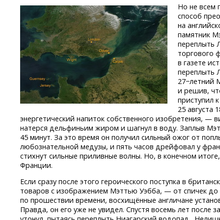
Но не всем
способ прео
на английск
памятник М
переплыть 
торгового 
в газете ис
переплыть
27−летний М
и решив, чт
приступил к
25 августа 
энергетический напиток собственного изобретения, — 
натерся дельфиньим жиром и шагнул в воду. Заплыв Мэт
45 минут. За это время он получил сильный ожог от попл
любознательной медузы, и пять часов дрейфовал у фран
стихнут сильные приливные волны. Но, в конечном итоге
Франции.
Если сразу после этого героического поступка в британ
товаров с изображением Мэттью Уэбба, — от спичек до
по прошествии времени, восхищённые англичане устано
Правда, он его уже не увидел. Спустя восемь лет после
утонул, пытаясь переплыть Ниагарский водопад. Нелишн