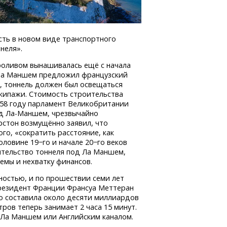
ть в новом виде транспортного
неля».
проливом вынашивалась ещё с начала
д Ла Маншем предложил французский
, тоннель должен был освещаться
экипажи. Стоимость строительства
1858 году парламент Великобритании
од
Ла-Маншем,
чрезвычайно
рстон возмущённо заявил, что
го, «сократить расстояние, как
оловине 19−го и начале 20−го веков
ительство тоннеля под Ла Маншем,
емы и нехватку финансов.
ностью, и по прошествии семи лет
резидент Франции Франсуа Меттеран
о составила около десяти миллиардов
тров теперь занимает 2 часа 15 минут.
– Ла Маншем или Английским каналом.