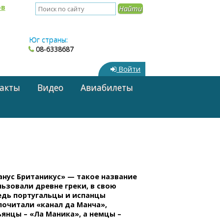
ов
Юг страны:
08-6338687
Войти
акты
Видео
Авиабилеты
анус Британикус» — такое название
ьзовали древне греки, в свою
едь португальцы и испанцы
почитали «канал да Манча»,
янцы – «Ла Маника», а немцы –