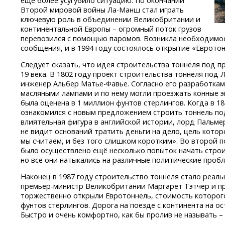
еще более усугубило ситуацию. По окончании
Второй мировой войны
Ла-Манш
стал играть
ключевую роль в объединении Великобритании и
континентальной Европы – огромный поток грузов
перевозился с помощью паромов. Возникла необходимос
сообщения, и в 1994 году состоялось открытие «Евротон
Следует сказать, что идея строительства тоннеля под 
19 века. В 1802 году проект строительства тоннеля по
инженер Альбер
Матье-Фавье.
Согласно его разработкам
масляными лампами и по нему могли проезжать конные 
была оценена в 1 миллион фунтов стерлингов. Когда в 
ознакомился с новым предложением строить тоннель п
влиятельная фигура в английской истории, лорд Пальме
не видит оснований тратить деньги на дело, цель которо
мы считаем, и без того слишком коротким». Во второй п
было осуществлено ещё несколько попыток начать стро
но все они натыкались на различные политические пробл
Наконец в 1987 году строительство тоннеля стало реаль
премьер-министр
Великобритании Маргарет Тэтчер и п
торжественно открыли Евротоннель, стоимость которог
фунтов стерлингов. Дорога на поезде с континента на ос
Быстро и очень комфортно, как бы пролив не называть 