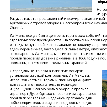
«Эрм
Но со
из фр
Разумеется, это прославленный и всемирно знаменитый
Британских островов упорно и бескомпромиссно называю
Channel.
Ла-Манш
всегда был в центре исторических событий, та
стратегические преимущества. На протяжении веков бо
отнюдь нешуточной, хотя плавание по проливу сопряже
здесь переменчива, часто дуют сильные ветра, опускают
на коварность
Ла-Манша,
многие завоеватели смогли его
пролив пересекли древние римляне, а в 1066 году на п
норманны, в 17−м веке – Вильгельм Оранский.
С середины 16−го века английские монархи
установили жесткий контроль над
Ла-Маншем,
используя частые штормы и свой мощный флот
для защиты от посягательств испанцев
и французов. Особую роль в обороне пролива
играл порт Дувр. Однако с появлением аэропланов
пролив перестал быть надежной преградой для
войск неприятеля, а создание подводных лодок