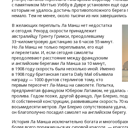
с памятником Мэттью Уэббу в Дувре установлен ещё один
которым не удалось достичь противоположного берега 
немало. Тем не менее, около тысячи из них завершились
В желающих переплыть Ла Манш нет недостатка
и сегодня. Рекорд скорости принадлежит
австралийцу Тренту Гримси, преодолевшему
33−километровую дистанцию за 6 часов 55 минут.
Но Ла Манш не только переплывали, его ещё
и перелетали. И, если сегодня самолёты
преодолевают расстояние между французским
и английским берегами Ла Манша за 10 минут,
в 1908 году скорость была несколько иной. Именно
в 1908 году британская газета Daily Mail объявила
награду — 1000 фунтов стерлингов тому, кто
первым пересечет
Ла-Манш
на самолете. Попытка,
предпринятая французом Юбером Латамом, не удалась 
пролива. Годом позже, другой француз, Луи Блерио, подн
XI собственной конструкции, развивавшем скорость 70 к
восьмидесяти метров. Луи Блерио сопутствовала удача, 
он благополучно посадил самолет на английском берегу.
История Ла Манша исключительно богата и многообразна
более всего поражаешься их суровой красоте, — красот