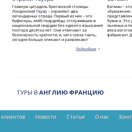
Главную цитадель британской столицы -
Ватман – это
Лондонский Тауэр – охраняют два
«бумажная» 
легендарных отряда. Первый из них – это
представлен
бифитеры, лейб-гвардейцы, отслужившие в
бумага. Это
национальной гвардии без единого взыскания
льняных и п
полтора десятка лет. Они отвечают за
века изгото
безопасность крепости, и, чего греха таить,
фабрикант Д
сегодня больше опекают и развлекают
Подробнее
ТУРЫ В
АНГЛИЮ ФРАНЦИЮ
 клиентов
Новости
Статьи
О нас
Конт