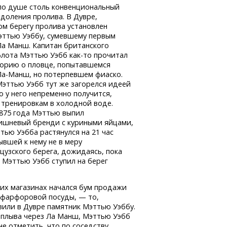
 по душе столь конвенциональный
доления пролива. В Дувре,
ом берегу пролива установлен
эттью Уэббу, сумевшему первым
Ла Манш. Капитан британского
флота Мэттью Уэбб
как-то
прочитал
торию о пловце, попытавшемся
Ла-Манш,
но потерпевшем фиаско.
эттью Уэбб тут же загорелся идеей
о у него непременно получится,
 тренировкам в холодной воде.
1875 года Мэттью выпил
вишневый бренди с куриными яйцами,
тью Уэбба растянулся на 21 час
ывшей к нему не в меру
цузского берега, дожидаясь, пока
, Мэттью Уэбб ступил на берег
ских магазинах начался бум продажи
 фарфоровой посуды, — то,
вили в Дувре памятник Мэттью Уэббу.
 заплыва через Ла Манш, Мэттью Уэбб
е отметить, что по соседству