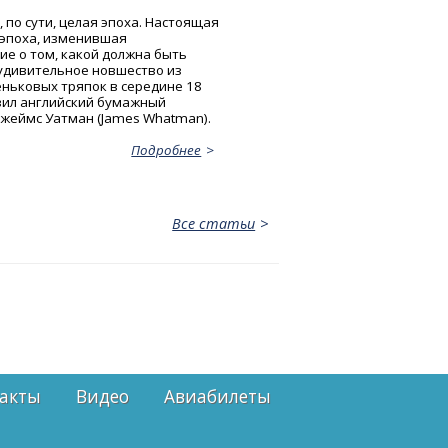
, по сути, целая эпоха. Настоящая
эпоха, изменившая
ие о том, какой должна быть
 удивительное новшество из
еньковых тряпок в середине 18
вил английский бумажный
жеймс Уатман (James Whatman).
Подробнее
Все статьи
акты
Видео
Авиабилеты