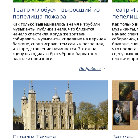
Театр «Глобус» - выросший из
Театр «Г
пепелища пожара
пепелищ
Как только вывешивалось знамя и трубили
Как только 
музыканты, публика знала, что близится
музыканты, п
начало спектакля. Когда же зрители
начало спект
собирались, музыканты, сидевшие на верхнем
собирались,
балконе, снова играли, тем самым возвещая,
балконе, сн
что представление начинается. Затем на
что предста
сцену выходил актёр в чёрном бархатном
сцену выход
платье и произносил
платье и пр
Подробнее
Стражи Тауэра
Ватман