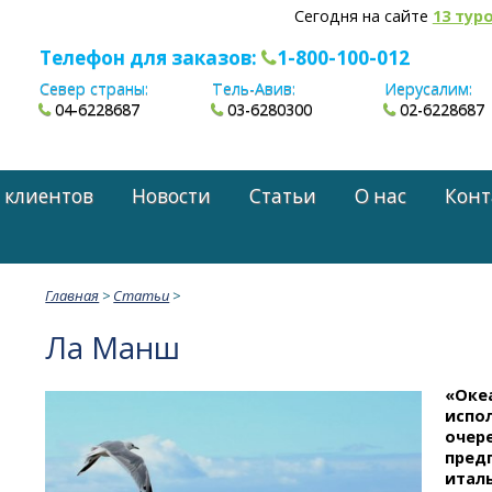
Сегодня на сайте
13 тур
Телефон для заказов:
1-800-100-012
Север страны:
Тель-Авив:
Иерусалим:
04-6228687
03-6280300
02-6228687
 клиентов
Новости
Статьи
О нас
Конт
Главная
>
Статьи
>
Ла Манш
«Оке
испол
очер
пред
италь