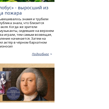
лобус» - выросший из
а пожара
вывешивалось знамя и трубили
ублика знала, что близится
акля. Когда же зрители
 музыканты, сидевшие на верхнем
ова играли, тем самым возвещая,
вление начинается. Затем на
ил актёр в чёрном бархатном
оизносил
Подробнее