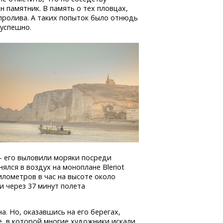
 памятник. В память о тех пловцах,
пролива. А таких попыток было отнюдь
 успешно.
– его выловили моряки посреди
ялся в воздух на моноплане Bleriot
илометров в час на высоте около
и через 37 минут полета
. Но, оказавшись на его берегах,
е, в которой многие художники искали