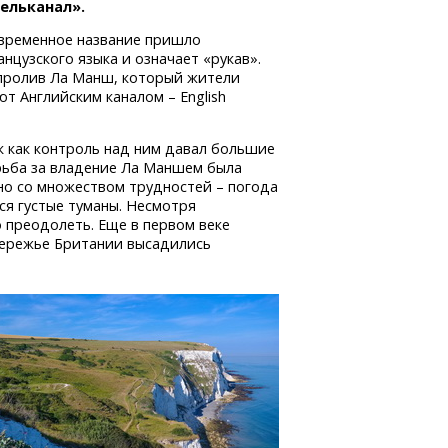
ельканал».
временное название пришло
анцузского языка и означает «рукав».
 пролив Ла Манш, который жители
т Английским каналом – English
к как контроль над ним давал большие
рьба за владение Ла Маншем была
но со множеством трудностей – погода
ся густые туманы. Несмотря
 преодолеть. Еще в первом веке
обережье Британии высадились