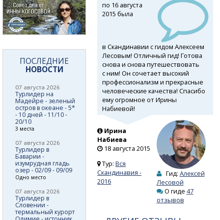
по 16 августа
2015 была
в Скандинавии с гидом Алексеем
Лесовым! Отличный гид! Готова
ПОСЛЕДНИЕ
снова и снова путешествовать
НОВОСТИ
с ним! Он сочетает высокий
профессионализм и прекрасные
07 августа 2026
человеческие качества! Спасибо
Турлидер на
ему огромное от Ирины
Мадейре - зеленый
остров в океане - 5*
Набиевой!
- 10 дней - 11/10 -
20/10
3 места
Ирина
Набиева
07 августа 2026
18 августа 2015
Турлидер в
Баварии -
изумрудная гладь
Тур:
Вся
озер - 02/09 - 09/09
Скандинавия -
Гид:
Алексей
Одно место
2016
Лесовой
О гиде
47
07 августа 2026
Турлидер в
отзывов
Словении -
термальный курорт
Олимие - источник