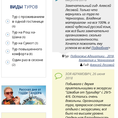
Замечательный гид- Алексей
ВИДЫ
ТУРОВ
Лесовой. Только что
вернулась из тура по
Тур с проживанием
Черногории.. Владение
в одной гостинице
материалом- на все 100%. а
какой чудесный русский язык,
(6)
как всё было замечательно
Тур на Рош ха-
организовано. сколько
Шана
(6)
интеллигентности.
Тур на Суккот
Хочется пожелать ему
(3)
успехов во всём!
Подробнее
>
Тур повышенного
комфорта
(8)
Тур:
Побережье Адриатики - 2018,
Один раз в сезоне
Хорватия и Черногория
Гид:
Алексей Лесовой
(2)
ЗОЯ АБРАМОВИЧ, 26 июня
2018
Побывала с двумя
приятельницами в экскурсии
"Швабия от Турлидер" с 29/5-
4/6. Остались очень
довольны. Организация
тура, прекрасное сочетание
отдыха с экскурсиями, всё
было на высшем уровне.
Отдельная благодарность