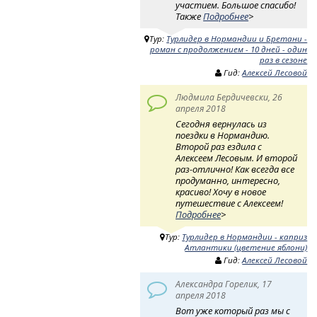
участием. Большое спасибо!
Также
Подробнее
>
Тур:
Турлидер в Нормандии и Бретани -
роман с продолжением - 10 дней - один
раз в сезоне
Гид:
Алексей Лесовой
Людмила Бердичевски, 26
апреля 2018
Сегодня вернулась из
поездки в Нормандию.
Второй раз ездила с
Алексеем Лесовым. И второй
раз-отлично! Как всегда все
продуманно, интересно,
красиво! Хочу в новое
путешествие с Алексеем!
Подробнее
>
Тур:
Турлидер в Нормандии - каприз
Атлантики (цветение яблони)
Гид:
Алексей Лесовой
Александра Горелик, 17
апреля 2018
Вот уже который раз мы с