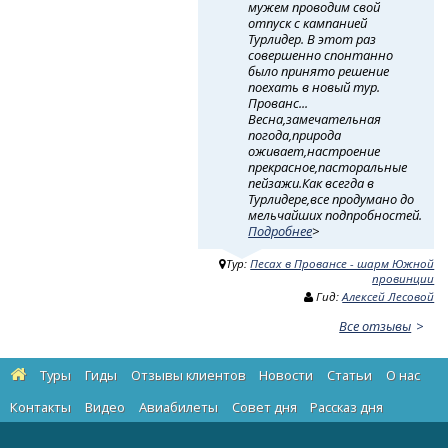
мужем проводим свой
отпуск с кампанией
Турлидер. В этот раз
совершенно спонтанно
было принято решение
поехать в новый тур.
Прованс...
Весна,замечательная
погода,природа
оживает,настроение
прекрасное,пасторальные
пейзажи.Как всегда в
Турлидере,все продумано до
мельчайших подпробностей.
Подробнее
>
Тур:
Песах в Провансе - шарм Южной
провинции
Гид:
Алексей Лесовой
Все отзывы
Туры
Гиды
Отзывы клиентов
Новости
Статьи
О нас
Контакты
Видео
Авиабилеты
Cовет дня
Рассказ дня