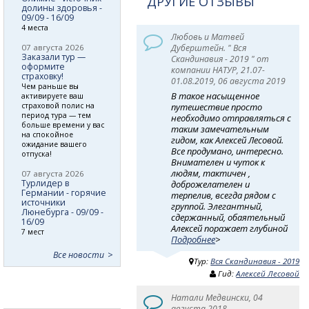
ДРУГИЕ ОТЗЫВЫ
долины здоровья -
09/09 - 16/09
4 места
Любовь и Матвей
07 августа 2026
Дуберштейн. " Вся
Заказали тур —
Скандинавия - 2019 " от
оформите
компании НАТУР, 21.07-
страховку!
01.08.2019, 06 августа 2019
Чем раньше вы
В такое насыщенное
активируете ваш
страховой полис на
путешествие просто
период тура — тем
необходимо отправляться с
больше времени у вас
таким замечательным
на спокойное
гидом, как Алексей Лесовой.
ожидание вашего
Все продумано, интересно.
отпуска!
Внимателен и чуток к
людям, тактичен ,
07 августа 2026
Турлидер в
доброжелателен и
Германии - горячие
терпелив, всегда рядом с
источники
группой. Элегантный,
Люнебурга - 09/09 -
сдержанный, обаятельный
16/09
Алексей поражает глубиной
7 мест
Подробнее
>
Все новости
Тур:
Вся Скандинавия - 2019
Гид:
Алексей Лесовой
Натали Медвински, 04
августа 2018