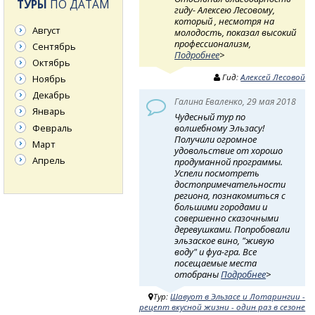
ТУРЫ
ПО ДАТАМ
гиду- Алексею Лесовому,
который , несмотря на
Август
молодость, показал высокий
профессионализм,
Сентябрь
Подробнее
>
Октябрь
Гид:
Алексей Лесовой
Ноябрь
Декабрь
Галина Еваленко, 29 мая 2018
Январь
Чудесный тур по
Февраль
волшебному Эльзасу!
Получили огромное
Март
удовольствие от хорошо
Апрель
продуманной программы.
Успели посмотреть
достопримечательности
региона, познакомиться с
большими городами и
совершенно сказочными
деревушками. Попробовали
эльзаское вино, "живую
воду" и фуа-гра. Все
посещаемые места
отобраны
Подробнее
>
Тур:
Шавуот в Эльзасе и Лотарингии -
рецепт вкусной жизни - один раз в сезоне