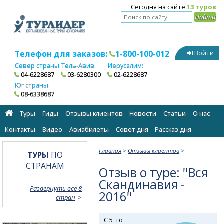
Сегодня на сайте
13 туров
Телефон для заказов:
1-800-100-012
Войти
Север страны:
Тель-Авив:
Иерусалим:
04-6228687
03-6280300
02-6228687
Юг страны:
08-6338687
Туры
Гиды
Отзывы клиентов
Новости
Статьи
О нас
Контакты
Видео
Авиабилеты
Cовет дня
Рассказ дня
Главная
>
Отзывы клиентов
>
ТУРЫ
ПО
СТРАНАМ
Отзыв о туре: "Вся
Скандинавия -
Развернуть все 8
2016"
стран
С 5−го