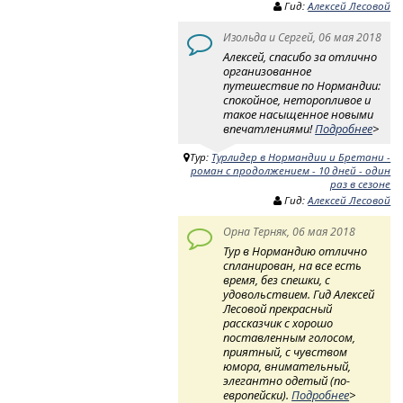
Гид:
Алексей Лесовой
Изольда и Сергей, 06 мая 2018
Алексей, спасибо за отлично
организованное
путешествие по Нормандии:
спокойное, неторопливое и
такое насыщенное новыми
впечатлениями!
Подробнее
>
Тур:
Турлидер в Нормандии и Бретани -
роман с продолжением - 10 дней - один
раз в сезоне
Гид:
Алексей Лесовой
Орна Терняк, 06 мая 2018
Тур в Нормандию отлично
спланирован, на все есть
время, без спешки, с
удовольствием. Гид Алексей
Лесовой прекрасный
рассказчик с хорошо
поставленным голосом,
приятный, с чувством
юмора, внимательный,
элегантно одетый (по-
европейски).
Подробнее
>