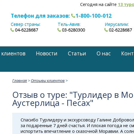
Сегодня на сайте
13 тур
Телефон для заказов:
1-800-100-012
Север страны:
Тель-Авив:
Иерусалим:
04-6228687
03-6280300
02-6228687
 клиентов
Новости
Статьи
О нас
Конт
Главная
>
Отзывы клиентов
>
Отзыв о туре: "Турлидер в Мо
Аустерлица - Песах"
Спасибо Турлидеру и экскурсоводу Галине Доброво
за подаренные 7 дней счастья. И плохая погода не с
испортить впечатление о сказочной Моравии. А солн