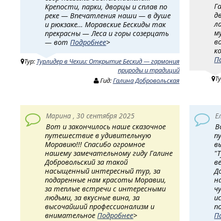
Г
Крепости, парки, дворцы и сплав по
д
реке — Впечатления наши — в душе
л
и рюкзаке… Моравские Бескиды так
м
прекрасны — Леса и горы созерцать
в
— вот
Подробнее
>
к
П
Тур:
Турлидер в Чехии: Открытие Бескид — гармония
природы и традиций
Т
Гид:
Галина Добровольская
Марина , 30 сентября 2025
Е
Вот и закончилось наше сказочное
В
путешествие в удивительную
п
Моравию!!! Спасибо огромное
в
нашему замечательному гиду Галине
"
Добровольский за такой
в
насыщенный интересный тур, за
Д
подаренные нам красоты Моравии,
н
за теплые встречи с интересными
ч
людьми, за вкусные вина, за
и
высочайший профессионализм и
п
внимательное
Подробнее
>
П