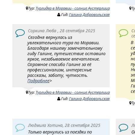
Тур:
Турлидер в Моравии - солнце Аустерлица
Т
Гид:
Галина Добровольская
Соркина Люба , 28 сентября 2025
С
с
Сегодня вернулась из
В
увлекательного тура по Моравии.
с
Благодаря нашему замечательному
у
гиду Галине, путешествие оставило
н
яркое, незабываемое впечатление.
п
Огромное спасибо Галине за её
Н
профессионализм, интересные
э
рассказы, заботу, чуткость.
М
Подробнее
>
Г
с
Тур:
Турлидер в Моравии - солнце Аустерлица
Гид:
Галина Добровольская
Т
Людмила Хотина, 28 сентября 2025
Л
Только вернулись из поездки по
О