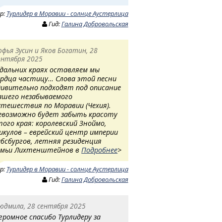
ур:
Турлидер в Моравии - солнце Аустерлица
Гид:
Галина Добровольская
офья Зусин и Яков Богатин, 28
ентября 2025
 дальних краях оставляем мы
ердца частицу… Слова этой песни
дивительно подходят под описание
ашего незабываемого
утешествия по Моравии (Чехия).
евозможно будет забыть красоту
того края: королевский Зноймо,
икулов – еврейский центр империи
абсбургов, летняя резиденция
емьи Лихтенштейнов в
Подробнее
>
ур:
Турлидер в Моравии - солнце Аустерлица
Гид:
Галина Добровольская
юдмила, 28 сентября 2025
громное спасибо Турлидеру за