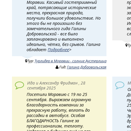
Моравии. Касивый гостеприимный
п
край, потрясающие исторические
э
места, прекрасная природа,
з
получили большое удовольствие. Но
о
этого бы не произошло без
И
замечательного гида Галины
в
Добровольской - все было
с
запланировано и выполнено
идеально, чётко, без срывов. Галина
Т
обладает
Подробнее
>
Тур:
Турлидер в Моравии - солнце Аустерлица
Гид:
Галина Добровольская
Ида и Александр Фридман , 28
М
сентября 2025
О
Посетили Моравию с 19 по 25
Д
сентября. Выражаем огромную
п
благодарность компании за
2
прекрасную работу, вплоть до
Ч
рассадки в автобусе. Особая
Э
БЛАГОДАРНОСТЬ Галине за
д
профессионализм, теплоту.
в