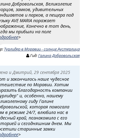
алина Добровольская, Великолепие
ворцов, замков, удивительных
андшавтов и парков, а пещера под
узыку AVE MARIA поражает
оображение, Конечно в тот день,
огда мы прибыли на поле
одробнее
>
ур:
Турлидер в Моравии - солнце Аустерлица
Гид:
Галина Добровольская
лена и Дмитрий, 29 сентября 2025
от и закончилось наше чудесное
утешествие по Моравии. Хотим
ыразить благодарность компании
Турлидер" и, особенно, нашему
еликолепному гиду Галине
обровольской, которая помогала
ам в режиме 24/7, влюбила нас в
удесный край, познакомила с его
сторией и сегодняшним днем. Мы
осетили старинные замки
одробнее
>