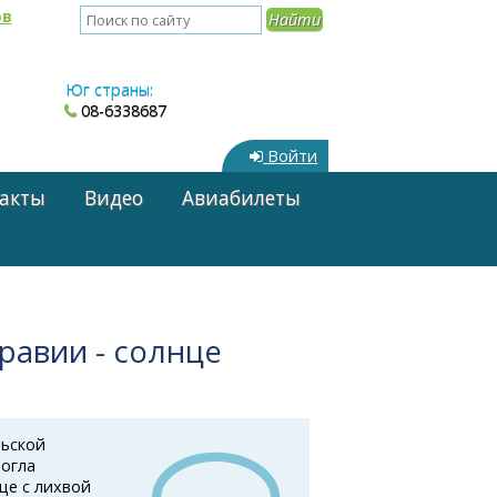
ов
Юг страны:
08-6338687
Войти
акты
Видео
Авиабилеты
равии - солнце
льской
могла
це с лихвой