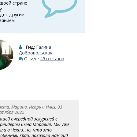
своей стране
у
едет другие
баянием
Гид:
Галина
Добровольская
О гиде
45 отзывов
вета, Марина, Игорь и Илья, 03
ктября 2025
ашей очередной эскурсией с
урлидером была Моравия. Мы уже
ыли в Чехии, но, что это
собенный край, показала нам гид