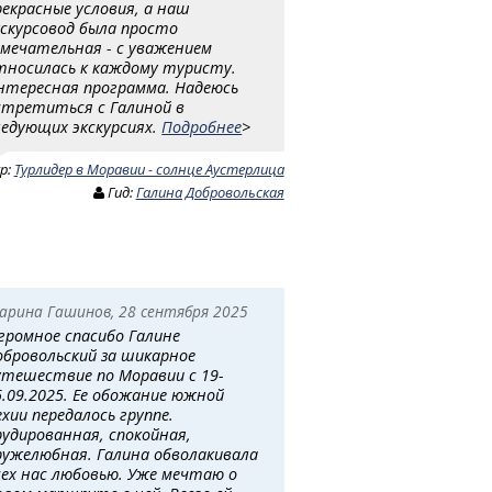
рекрасные условия, а наш
кскурсовод была просто
амечательная - с уважением
тносилась к каждому туристу.
нтересная программа. Надеюсь
стретиться с Галиной в
ледующих экскурсиях.
Подробнее
>
ур:
Турлидер в Моравии - солнце Аустерлица
Гид:
Галина Добровольская
арина Гашинов, 28 сентября 2025
громное спасибо Галине
обровольский за шикарное
утешествие по Моравии с 19-
5.09.2025. Ее обожание южной
ехии передалось группе.
рудированная, спокойная,
ружелюбная. Галина обволакивала
сех нас любовью. Уже мечтаю о