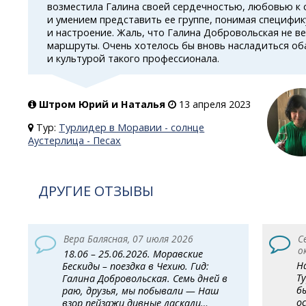
возместила Галина своей сердечностью, любовью к 
и умением представить ее группе, понимая специфик
и настроение. Жаль, что Галина Добровольская не в
маршруты. Очень хотелось бы вновь насладиться о
и культурой такого профессионала.
Штром Юрий и Наталья
13 апреля 2023
Тур:
Турлидер в Моравии - солнце
Аустерлица - Песах
ДРУГИЕ ОТЗЫВЫ
Вера Балясная, 07 июля 2026
С
о
18.06 – 25.06.2026. Моравские
Н
Бескиды – поездка в Чехию. Гид:
Т
Галина Добровольская. Семь дней в
б
раю, друзья, мы побывали — Наш
о
взор пейзажи дивные ласкали…