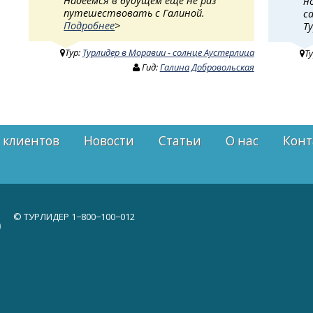
Надеемся в будущем ещё не раз
н
путешествовать с Галиной.
с
Подробнее
>
Т
Тур:
Турлидер в Моравии - солнце Аустерлица
Т
Гид:
Галина Добровольская
 клиентов
Новости
Статьи
О нас
Конт
© ТУРЛИДЕР
1−800−100−012