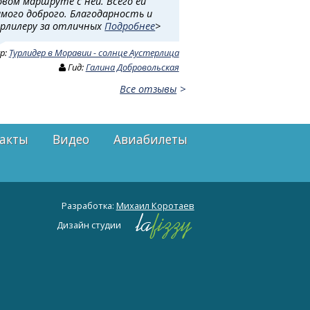
овом маршруте с ней. Всего ей
амого доброго. Благодарность и
урлилеру за отличных
Подробнее
>
ур:
Турлидер в Моравии - солнце Аустерлица
Гид:
Галина Добровольская
Все отзывы
акты
Видео
Авиабилеты
Разработка:
Михаил Коротаев
Дизайн студии