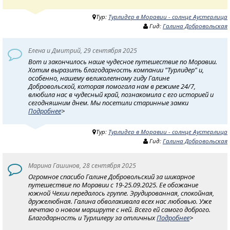
Тур:
Турлидер в Моравии - солнце Аустерлица
Гид:
Галина Добровольская
Елена и Дмитрий, 29 сентября 2025
Вот и закончилось наше чудесное путешествие по Моравии.
Хотим выразить благодарность компании "Турлидер" и,
особенно, нашему великолепному гиду Галине
Добровольской, которая помогала нам в режиме 24/7,
влюбила нас в чудесный край, познакомила с его историей и
сегодняшним днем. Мы посетили старинные замки
Подробнее
>
Тур:
Турлидер в Моравии - солнце Аустерлица
Гид:
Галина Добровольская
Марина Гашинов, 28 сентября 2025
Огромное спасибо Галине Добровольский за шикарное
путешествие по Моравии с 19-25.09.2025. Ее обожание
южной Чехии передалось группе. Эрудированная, спокойная,
дружелюбная. Галина обволакивала всех нас любовью. Уже
мечтаю о новом маршруте с ней. Всего ей самого доброго.
Благодарность и Турлилеру за отличных
Подробнее
>