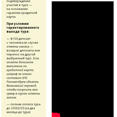
подтверждение
участия в туре —
на основании
гарантии кредитной
карты
При условии
гарантированного
выхода тура:
— $150 депозит
с человека (в случае
отмены заказа —
возврат депозита или
перенос на другой
выбранный тур).
Если
оплата депозита
выполнена по
кредитной карте,
штраф за отказ
составит $10.
Рекомендуем сделать
банковский перевод,
чтобы получить всю
сумму в случае отмены
заказа.
— полная оплата тура
до 23/02/23 (за два
месяца до тура)