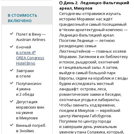
День 2.
Ледницко-Вальтицкий
ареал, Микулов
Сегодня мы отправимся изучать
В СТОИМОСТЬ
историю Моравии: нас ждёт
ВКЛЮЧЕНО
грандиозный и самый посещаемый
в Чехии архитектурный комплекс —
Полет в Вену —
Ледницко-Вальтицкий
ареал.
Austrian Airlines
Посетим Леднице — летнюю
резиденцию семьи
6 ночей
Лихтенштейнов — главных хозяев
в отеле 4*
Моравии. Заглянем в их библиотеку
OREA Congress
и покои, рыцарский, охотничий
Hotel Brno
и танцевальный залы. А затем,
Завтраки
выйдя в самый большой парк
в отеле
Европы, сядем на кораблик и с воды
будем исследовать местный
Полупансион:
ландшафт: острова, леса,
4 ужина
романтические замки и беседки,
и 2 обеда
охотничьи угодья и лабиринты.
Дегустация
Чтобы сменить ход времени,
моравских вин
поедем в Микулов — еврейский
на ужине
центр Империи Габсбургов.
в Микулове
Погуляем по центру города
Винный погреб
и завершим день уникальным
в Зноймо
ужином у пана Солажика, который,