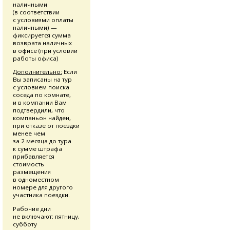
наличными
(в соответствии
с условиями оплаты
наличными) —
фиксируется сумма
возврата наличных
в офисе (при условии
работы офиса)
Дополнительно:
Если
Вы записаны на тур
с условием поиска
соседа по комнате,
и в компании Вам
подтвердили, что
компаньон найден,
при отказе от поездки
менее чем
за 2 месяца до тура
к сумме штрафа
прибавляется
стоимость
размещения
в одноместном
номере для другого
участника поездки.
Рабочие дни
не включают: пятницу,
субботу