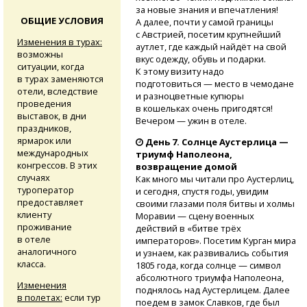
за новые знания и впечатления!
ОБЩИЕ УСЛОВИЯ
А далее, почти у самой границы
с Австрией, посетим крупнейший
Изменения в турах:
аутлет, где каждый найдёт на свой
возможны
вкус одежду, обувь и подарки.
ситуации, когда
К этому визиту надо
в турах заменяются
подготовиться — место в чемодане
отели, вследствие
и разноцветные купюры
проведения
в кошельках очень пригодятся!
выставок, в дни
Вечером — ужин в отеле.
праздников,
ярмарок или
День 7. Солнце Аустерлица —
международных
триумф Наполеона,
конгрессов. В этих
возвращение домой
случаях
Как много мы читали про Аустерлиц,
туроператор
и сегодня, спустя годы, увидим
предоставляет
своими глазами поля битвы и холмы
клиенту
Моравии — сцену военных
проживание
действий в «битве трёх
в отеле
императоров». Посетим Курган мира
аналогичного
и узнаем, как развивались события
класса.
1805 года, когда солнце — символ
абсолютного триумфа Наполеона,
Изменения
поднялось над Аустерлицем. Далее
в полетах:
если тур
поедем в замок Славков, где был