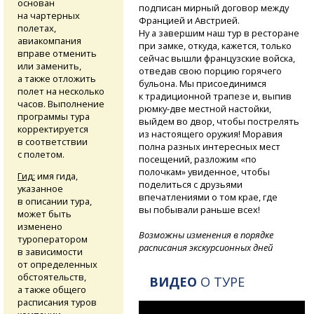
основан
подписан мирный договор между
на чартерных
Францией и Австрией.
полетах,
Ну а завершим наш тур в ресторане
авиакомпания
при замке, откуда, кажется, только
вправе отменить
сейчас вышли французские войска,
или заменить,
отведав свою порцию горячего
а также отложить
бульона. Мы присоединимся
полет на несколько
к традиционной трапезе и, выпив
часов. Выполнение
рюмку-две
местной настойки,
программы тура
выйдем во двор, чтобы пострелять
корректируется
из настоящего оружия! Моравия
в соответствии
полна разных интересных мест
с полетом.
посещений, разложим «по
полочкам» увиденное, чтобы
Гид:
имя гида,
поделиться с друзьями
указанное
впечатлениями о том крае, где
в описании тура,
вы побывали раньше всех!
может быть
изменено
Возможны изменения в порядке
туроператором
расписания экскурсионных дней
в зависимости
от определенных
обстоятельств,
ВИДЕО
О ТУРЕ
а также общего
расписания туров