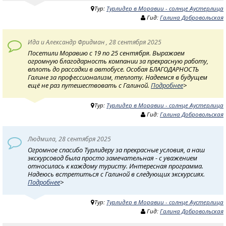
Тур:
Турлидер в Моравии - солнце Аустерлица
Гид:
Галина Добровольская
Ида и Александр Фридман , 28 сентября 2025
Посетили Моравию с 19 по 25 сентября. Выражаем
огромную благодарность компании за прекрасную работу,
вплоть до рассадки в автобусе. Особая БЛАГОДАРНОСТЬ
Галине за профессионализм, теплоту. Надеемся в будущем
ещё не раз путешествовать с Галиной.
Подробнее
>
Тур:
Турлидер в Моравии - солнце Аустерлица
Гид:
Галина Добровольская
Людмила, 28 сентября 2025
Огромное спасибо Турлидеру за прекрасные условия, а наш
экскурсовод была просто замечательная - с уважением
относилась к каждому туристу. Интересная программа.
Надеюсь встретиться с Галиной в следующих экскурсиях.
Подробнее
>
Тур:
Турлидер в Моравии - солнце Аустерлица
Гид:
Галина Добровольская