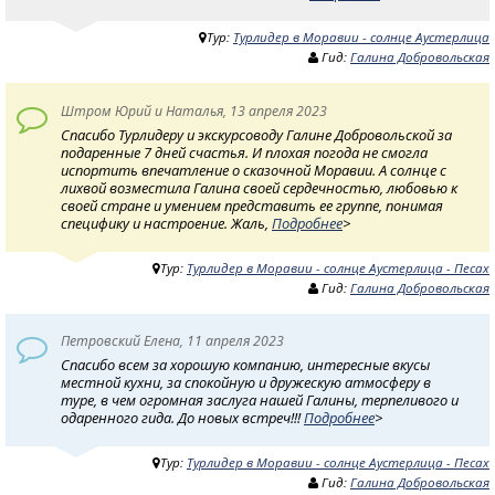
Тур:
Турлидер в Моравии - солнце Аустерлица
Гид:
Галина Добровольская
Штром Юрий и Наталья, 13 апреля 2023
Спасибо Турлидеру и экскурсоводу Галине Добровольской за
подаренные 7 дней счастья. И плохая погода не смогла
испортить впечатление о сказочной Моравии. А солнце с
лихвой возместила Галина своей сердечностью, любовью к
своей стране и умением представить ее группе, понимая
специфику и настроение. Жаль,
Подробнее
>
Тур:
Турлидер в Моравии - солнце Аустерлица - Песах
Гид:
Галина Добровольская
Петровский Елена, 11 апреля 2023
Спасибо всем за хорошую компанию, интересные вкусы
местной кухни, за спокойную и дружескую атмосферу в
туре, в чем огромная заслуга нашей Галины, терпеливого и
одаренного гида. До новых встреч!!!
Подробнее
>
Тур:
Турлидер в Моравии - солнце Аустерлица - Песах
Гид:
Галина Добровольская