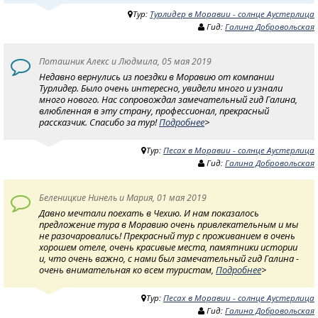
Тур:
Турлидер в Моравии - солнце Аустерлица
Гид:
Галина Добровольская
Поташник Алекс и Людмила, 05 мая 2019
Недавно вернулись из поездки в Моравию от компании
Турлидер. Было очень интересно, увидели много и узнали
много нового. Нас сопровождал замечательный гид Галина,
влюбленная в эту страну, профессионал, прекрасный
рассказчик. Спасибо за тур!
Подробнее
>
Тур:
Песах в Моравии - солнце Аустерлица
Гид:
Галина Добровольская
Беленицкие Нинель и Мария, 01 мая 2019
Давно мечтали поехать в Чехию. И нам показалось
предложение тура в Моравию очень привлекательным и мы
не разочаровались! Прекрасный тур с проживанием в очень
хорошем отеле, очень красивые места, памятники истории
и, что очень важно, с нами был замечательный гид Галина -
очень внимательная ко всем туристам,
Подробнее
>
Тур:
Песах в Моравии - солнце Аустерлица
Гид:
Галина Добровольская