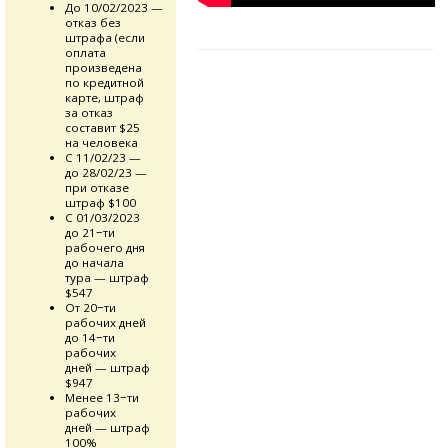
До 10/02/2023 —
отказ без
штрафа (если
оплата
произведена
по кредитной
карте, штраф
за отказ
составит $25
на человека
С 11/02/23 —
до 28/02/23 —
при отказе
штраф $100
С 01/03/2023
до 21−ти
рабочего дня
до начала
тура — штраф
$547
От 20−ти
рабочих дней
до 14−ти
рабочих
дней — штраф
$947
Менее 13−ти
рабочих
дней — штраф
100%