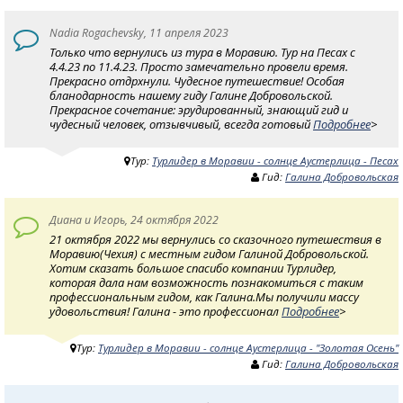
Nadia Rogachevsky, 11 апреля 2023
Только что вернулись из тура в Моравию. Тур на Песах с
4.4.23 по 11.4.23. Просто замечательно провели время.
Прекрасно отдрхнули. Чудесное путешествие! Особая
бланодарность нашему гиду Галине Добровольской.
Прекрасное сочетание: эрудированный, знающий гид и
чудесный человек, отзывчивый, всегда готовый
Подробнее
>
Тур:
Турлидер в Моравии - солнце Аустерлица - Песах
Гид:
Галина Добровольская
Диана и Игорь, 24 октября 2022
21 октября 2022 мы вернулись со сказочного путешествия в
Моравию(Чехия) с местным гидом Галиной Добровольской.
Хотим сказать большое спасибо компании Турлидер,
которая дала нам возможность познакомиться с таким
профессиональным гидом, как Галина.Мы получили массу
удовольствия! Галина - это профессионал
Подробнее
>
Тур:
Турлидер в Моравии - солнце Аустерлица - "Золотая Осень"
Гид:
Галина Добровольская