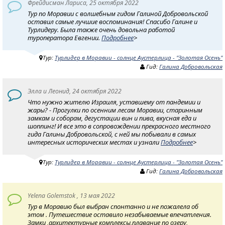
Фрейдисман Лариса, 25 октября 2022
Тур по Моравии с волшебным гидом Галиной Добровольской
оставил самые лучшие воспоминания! Спасибо Галине и
Турлидеру. Была также очень довольна работой
туроператора Евгении.
Подробнее
>
Тур:
Турлидер в Моравии - солнце Аустерлица - "Золотая Осень"
Гид:
Галина Добровольская
Элла и Леонид, 24 октября 2022
Что нужно жителю Израиля, уставшему от пандемии и
жары? - Прогулки по осенним лесам Моравии, старинным
замкам и соборам, дегустации вин и пива, вкусная еда и
шоппинг! И все это в сопровождении прекрасного местного
гида Галины Добровольской, с ней мы побывали в самых
интересных исторических местах и узнали
Подробнее
>
Тур:
Турлидер в Моравии - солнце Аустерлица - "Золотая Осень"
Гид:
Галина Добровольская
Yelena Golemstok , 13 мая 2022
Тур в Моравию был выбран спонтанно и не пожалела об
этом . Путешествие оставило незабываемые впечатления.
Замки ,архитектурные комплексы,плавание по озеру,