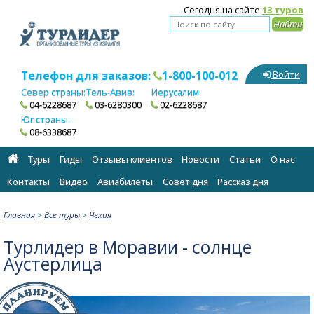
Сегодня на сайте
13 туров
Телефон для заказов:
1-800-100-012
Войти
Север страны:
Тель-Авив:
Иерусалим:
04-6228687
03-6280300
02-6228687
Юг страны:
08-6338687
Туры
Гиды
Отзывы клиентов
Новости
Статьи
О нас
Контакты
Видео
Авиабилеты
Cовет дня
Рассказ дня
Главная
>
Все туры
>
Чехия
Турлидер в Моравии - солнце
Аустерлица