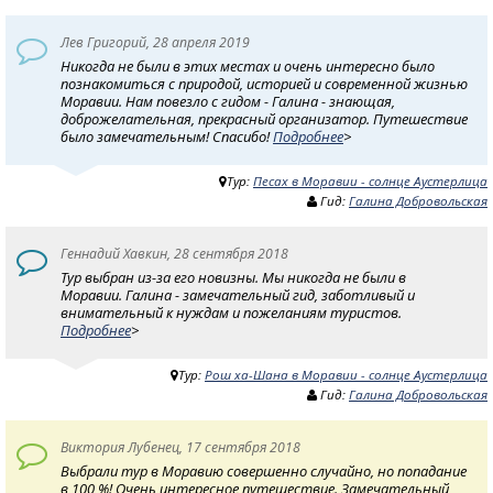
Лев Григорий, 28 апреля 2019
Никогда не были в этих местах и очень интересно было
познакомиться с природой, историей и современной жизнью
Моравии. Нам повезло с гидом - Галина - знающая,
доброжелательная, прекрасный организатор. Путешествие
было замечательным! Спасибо!
Подробнее
>
Тур:
Песах в Моравии - солнце Аустерлица
Гид:
Галина Добровольская
Геннадий Хавкин, 28 сентября 2018
Тур выбран из-за его новизны. Мы никогда не были в
Моравии. Галина - замечательный гид, заботливый и
внимательный к нуждам и пожеланиям туристов.
Подробнее
>
Тур:
Рош ха-Шана в Моравии - солнце Аустерлица
Гид:
Галина Добровольская
Виктория Лубенец, 17 сентября 2018
Выбрали тур в Моравию совершенно случайно, но попадание
в 100 %! Очень интересное путешествие. Замечательный