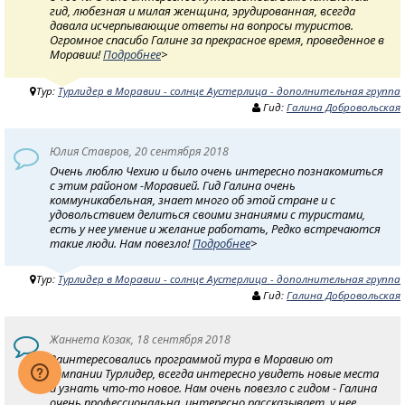
гид, любезная и милая женщина, эрудированная, всегда
давала исчерпывающие ответы на вопросы туристов.
Огромное спасибо Галине за прекрасное время, проведенное в
Моравии!
Подробнее
>
Тур:
Турлидер в Моравии - солнце Аустерлица - дополнительная группа
Гид:
Галина Добровольская
Юлия Ставров, 20 сентября 2018
Очень люблю Чехию и было очень интересно познакомиться
с этим районом -Моравией. Гид Галина очень
коммуникабельная, знает много об этой стране и с
удовольствием делиться своими знаниями с туристами,
есть у нее умение и желание работать, Редко встречаются
такие люди. Нам повезло!
Подробнее
>
Тур:
Турлидер в Моравии - солнце Аустерлица - дополнительная группа
Гид:
Галина Добровольская
Жаннета Козак, 18 сентября 2018
Заинтересовались программой тура в Моравию от
компании Турлидер, всегда интересно увидеть новые места
и узнать что-то новое. Нам очень повезло с гидом - Галина
очень профессиональна, интересно рассказывает, у нее