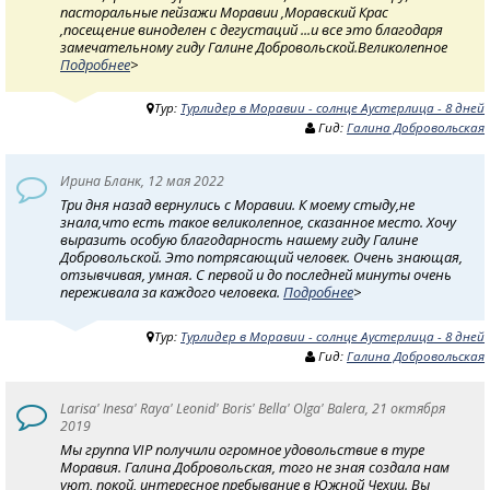
пасторальные пейзажи Моравии ,Моравский Крас
,посещение виноделен с дегустаций ...и все это благодаря
замечательному гиду Галине Добровольской.Великолепное
Подробнее
>
Тур:
Турлидер в Моравии - солнце Аустерлица - 8 дней
Гид:
Галина Добровольская
Ирина Бланк, 12 мая 2022
Три дня назад вернулись с Моравии. К моему стыду,не
знала,что есть такое великолепное, сказанное место. Хочу
выразить особую благодарность нашему гиду Галине
Добровольской. Это потрясающий человек. Очень знающая,
отзывчивая, умная. С первой и до последней минуты очень
переживала за каждого человека.
Подробнее
>
Тур:
Турлидер в Моравии - солнце Аустерлица - 8 дней
Гид:
Галина Добровольская
Larisa' Inesa' Raya' Leonid' Boris' Bella' Olga' Balera, 21 октября
2019
Мы группа VIP получили огромное удовольствие в туре
Моравия. Галина Добровольская, того не зная создала нам
уют, покой, интересное пребывание в Южной Чехии. Вы