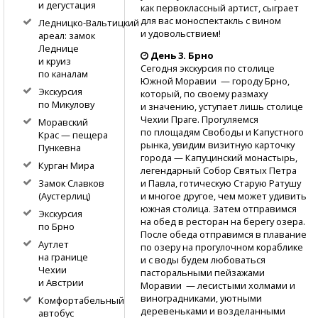
и дегустация
как первоклассный артист, сыграет
для вас моноспектакль с вином
Ледницко-Вальтицкий
и удовольствием!
ареал: замок
Леднице
День 3. Брно
и круиз
Сегодня экскурсия по столице
по каналам
Южной Моравии — городу Брно,
Экскурсия
который, по своему размаху
по Микулову
и значению, уступает лишь столице
Чехии Праге. Прогуляемся
Моравский
по площадям Свободы и Капустного
Крас — пещера
рынка, увидим визитную карточку
Пункевна
города — Капуцинский монастырь,
Курган Мира
легендарный Собор Святых Петра
и Павла, готическую Старую Ратушу
Замок Славков
и многое другое, чем может удивить
(Аустерлиц)
южная столица. Затем отправимся
Экскурсия
на обед в ресторан на берегу озера.
по Брно
После обеда отправимся в плавание
Аутлет
по озеру на прогулочном кораблике
на границе
и с воды будем любоваться
Чехии
пасторальными пейзажами
и Австрии
Моравии — лесистыми холмами и
виноградниками, уютными
Комфортабельный
деревеньками и возделанными
автобус