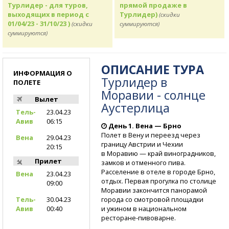
Турлидер - для туров,
прямой продаже в
выходящих в период с
Турлидер)
(скидки
01/04/23 - 31/10/23 )
(скидки
суммируются)
суммируются)
ОПИСАНИЕ ТУРА
ИНФОРМАЦИЯ О
Турлидер в
ПОЛЕТЕ
Моравии - солнце
Вылет
Аустерлица
Тель-
23.04.23
Авив
06:15
День 1. Вена — Брно
Полет в Вену и переезд через
Вена
29.04.23
границу Австрии и Чехии
20:15
в Моравию — край виноградников,
Прилет
замков и отменного пива.
Расселение в отеле в городе Брно,
Вена
23.04.23
отдых. Первая прогулка по столице
09:00
Моравии закончится панорамой
города со смотровой площадки
Тель-
30.04.23
и ужином в национальном
Авив
00:40
ресторане-пивоварне.