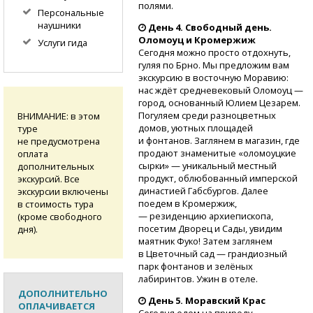
полями.
Персональные
наушники
День 4. Свободный день.
Оломоуц и Кромержиж
Услуги гида
Сегодня можно просто отдохнуть,
гуляя по Брно. Мы предложим вам
экскурсию в восточную Моравию:
нас ждёт средневековый Оломоуц —
город, основанный Юлием Цезарем.
Погуляем среди разноцветных
ВНИМАНИЕ: в этом
домов, уютных площадей
туре
и фонтанов. Заглянем в магазин, где
не предусмотрена
продают знаменитые «оломоуцкие
оплата
сырки» — уникальный местный
дополнительных
продукт, облюбованный имперской
экскурсий. Все
династией Габсбургов. Далее
экскурсии включены
поедем в Кромержиж,
в стоимость тура
— резиденцию архиепископа,
(кроме свободного
посетим Дворец и Сады, увидим
дня).
маятник Фуко! Затем заглянем
в Цветочный сад — грандиозный
парк фонтанов и зелёных
лабиринтов. Ужин в отеле.
ДОПОЛНИТЕЛЬНО
День 5. Моравский Крас
ОПЛАЧИВАЕТСЯ
Сегодня едем на природу.