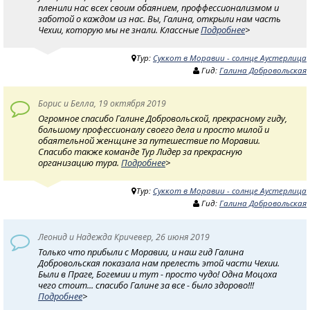
пленили нас всех своим обаянием, проффессионализмом и
заботой о каждом из нас. Вы, Галина, открыли нам часть
Чехии, которую мы не знали. Классные
Подробнее
>
Тур:
Суккот в Моравии - солнце Аустерлица
Гид:
Галина Добровольская
Борис и Белла, 19 октября 2019
Огромное спасибо Галине Добровольской, прекрасному гиду,
большому профессионалу своего дела и просто милой и
обаятельной женщине за путешествие по Моравии.
Спасибо также команде Тур Лидер за прекрасную
организацию тура.
Подробнее
>
Тур:
Суккот в Моравии - солнце Аустерлица
Гид:
Галина Добровольская
Леонид и Надежда Кричевер, 26 июня 2019
Только что прибыли с Моравии, и наш гид Галина
Добровольская показала нам прелесть этой части Чехии.
Были в Праге, Богемии и тут - просто чудо! Одна Моцоха
чего стоит... спасибо Галине за все - было здорово!!!
Подробнее
>