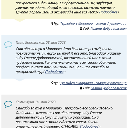
прекрасного гида Галину. Ее профессионализм, эрудиция,
умение находить общий язык со столь разными членами
группы и организация экскурсий выше всяческих
Подробнее
>
Тур:
Турлидер в Моравии - солнце Аустерлица
Гид:
Галина Добровольская
Инна Запольская, 08 мая 2023
Спасибо за тур в Моравию. Это был интересный, очень
познавателный и вкусный тур! И всё это, благодаря нашему
гиду Галине Добровольской, познакомившей нас с этим
чудесным краем. Галина пленила нас всех своим обаянием,
профессионализмом и вниманием. Большое спасибо за
прекрасный тур!
Подробнее
>
Тур:
Турлидер в Моравии - солнце Аустерлица
Гид:
Галина Добровольская
Семья Куна, 01 мая 2023
Спасибо за тур в Моравию. Прекрасно все организовано.
Отдельное огромное спасибо нашему гиду Галине
Добровольской. Получили кучу информации. Она
познакомила нас с этим чудесным краем. Очень
ответственный человек. СПАСИБО.
Подробнее
>