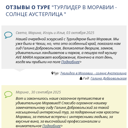
ОТЗЫВЫ О ТУРЕ
"ТУРЛИДЕР В МОРАВИИ -
СОЛНЦЕ АУСТЕРЛИЦА "
Света, Марина, Игорь и Илья, 03 октября 2025
Нашей очередной эскурсией с Турлидером была Моравия. Мы
уже были в Чехии, но, что это особенный край, показала нам
гид Галина Добровольская, Великолепие дворцов, замков,
удивительных ландшавтов и парков, а пещера под музыку
AVE MARIA поражает воображение, Конечно в тот день,
когда мы прибыли на поле
Подробнее
>
Тур:
Турлидер в Моравии - солнце Аустерлица
Гид:
Галина Добровольская
Марина , 30 сентября 2025
Вот и закончилось наше сказочное путешествие в
удивительную Моравию!!! Спасибо огромное нашему
замечательному гиду Галине Добровольский за такой
насыщенный интересный тур, за подаренные нам красоты
Моравии, за теплые встречи с интересными людьми, за
вкусные вина, за высочайший профессионализм и
внимательное
Подробнее
>