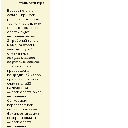
стоимости тура
Возврат оплаты
—
если вы приняли
решение отменить
тур, или тур отменен
оператором, возврат
оплаты будет
выполнен через
21 рабочий день с
момента отмены
участия в туре/
отмены тура.
Возвраты оплат
по условиям отмены.
— если оплата
произведена
по кредитной карте,
при возврате оплаты
снимается $25
на человека
— если оплата была
выполнена
банковским
переводом или
выписаны чеки —
фиксируется сумма
возврата оплаты
— если оплата
выполнена