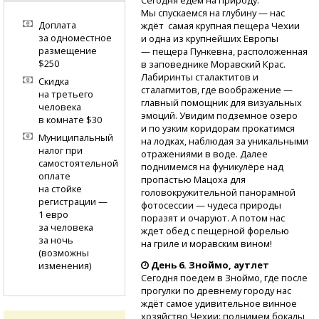
Мы спускаемся на глубину — нас
Доплата
ждёт самая крупная пещера Чехии
за одноместное
и одна из крупнейших Европы
размещение
— пещера Пункевна, расположенная
$250
в заповеднике Моравский Крас.
Лабиринты сталактитов и
Скидка
сталагмитов, где воображение —
на третьего
главный помощник для визуальных
человека
эмоций. Увидим подземное озеро
в комнате $30
и по узким коридорам прокатимся
Муниципальный
на лодках, наблюдая за уникальными
налог при
отражениями в воде. Далее
самостоятельной
поднимемся на фуникулёре над
оплате
пропастью Мацоха для
на стойке
головокружительной панорамной
регистрации —
фотосессии — чудеса природы
1 евро
поразят и очаруют. А потом нас
за человека
ждет обед с пещерной форелью
за ночь
на гриле и моравским вином!
(возможны
День 6. Зноймо, аутлет
изменения)
Сегодня поедем в Зноймо, где после
прогулки по древнему городу нас
ждёт самое удивительное винное
хозяйство Чехии: поднимем бокалы