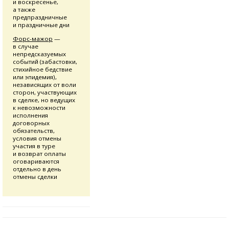
и воскресенье,
а также
предпраздничные
и праздничные дни
Форс-мажор
—
в случае
непредсказуемых
событий (забастовки,
стихийное бедствие
или эпидемия),
независящих от воли
сторон, участвующих
в сделке, но ведущих
к невозможности
исполнения
договорных
обязательств,
условия отмены
участия в туре
и возврат оплаты
оговариваются
отдельно в день
отмены сделки