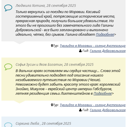
Людмила Хотина, 28 сентября 2025
Только вернулись из поездки по Моравии. Касивый
гостеприимный край, потрясающие исторические места,
прекрасная природа, получили большое удовольствие. Но
этого бы не произошло без замечательного гида Галины
Добровольской - все было запланировано и выполнено
идеально, чётко, без срывов. Галина обладает
Подробнее
>
Тур:
Турлидер в Моравии - солнце Аустерлица
Гид:
Галина Добровольская
Софья Зусин и Яков Богатин, 28 сентября 2025
В дальних краях оставляем мы сердца частицу… Слова этой
песни удивительно подходят под описание нашего
незабываемого путешествия по Моравии (Чехия).
Невозможно будет забыть красоту этого края: королевский
Зноймо, Микулов – еврейский центр империи Габсбургов,
летняя резиденция семьи Лихтенштейнов в
Подробнее
>
Тур:
Турлидер в Моравии - солнце Аустерлица
Гид:
Галина Добровольская
Соркина Люба , 28 сентября 2025