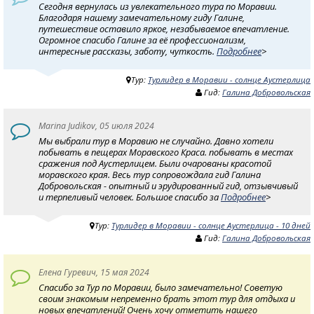
Сегодня вернулась из увлекательного тура по Моравии.
Благодаря нашему замечательному гиду Галине,
путешествие оставило яркое, незабываемое впечатление.
Огромное спасибо Галине за её профессионализм,
интересные рассказы, заботу, чуткость.
Подробнее
>
Тур:
Турлидер в Моравии - солнце Аустерлица
Гид:
Галина Добровольская
Marina Judikov, 05 июля 2024
Мы выбрали тур в Моравию не случайно. Давно хотели
побывать в пещерах Моравского Краса. побывать в местах
сражения под Аустерлицем. Были очарованы красотой
моравского края. Весь тур сопровождала гид Галина
Добровольская - опытный и эрудированный гид, отзывчивый
и терпеливый человек. Большое спасибо за
Подробнее
>
Тур:
Турлидер в Моравии - солнце Аустерлица - 10 дней
Гид:
Галина Добровольская
Елена Гуревич, 15 мая 2024
Спасибо за Тур по Моравии, было замечательно! Советую
своим знакомым непременно брать этот тур для отдыха и
новых впечатлений! Очень хочу отметить нашего