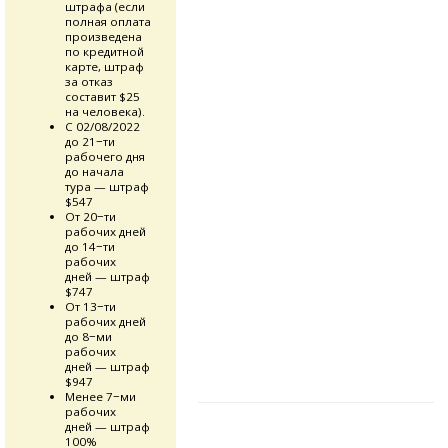
штрафа (если
полная оплата
произведена
по кредитной
карте, штраф
за отказ
составит $25
на человека).
С 02/08/2022
до 21−ти
рабочего дня
до начала
тура — штраф
$547
От 20−ти
рабочих дней
до 14−ти
рабочих
дней — штраф
$747
От 13−ти
рабочих дней
до 8−ми
рабочих
дней — штраф
$947
Менее 7−ми
рабочих
дней — штраф
100%