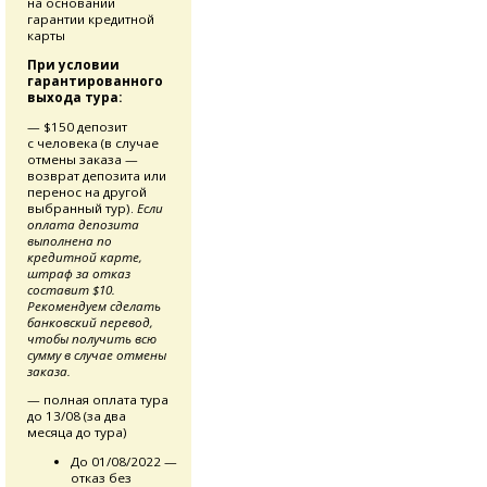
на основании
гарантии кредитной
карты
При условии
гарантированного
выхода тура:
— $150 депозит
с человека (в случае
отмены заказа —
возврат депозита или
перенос на другой
выбранный тур).
Если
оплата депозита
выполнена по
кредитной карте,
штраф за отказ
составит $10.
Рекомендуем сделать
банковский перевод,
чтобы получить всю
сумму в случае отмены
заказа.
— полная оплата тура
до 13/08 (за два
месяца до тура)
До 01/08/2022 —
отказ без