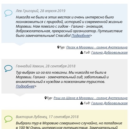
Лев Григорий, 28 апреля 2019
Никогда не были в этих местах и очень интересно было
познакомиться с природой, историей и современной жизнью
Моравии. Нам повезло с гидом - Галина - знающая,
доброжелательная, прекрасный организатор. Путешествие
было замечательным! Спасибо!
Подробнее
>
Тур:
Песах в Моравии - солнце Аустерлица
Гид:
Галина Добровольская
Геннадий Хавкин, 28 сентября 2018
Тур выбран из-за его новизны. Мы никогда не были в
Моравии. Галина - замечательный гид, заботливый и
внимательный к нуждам и пожеланиям туристов.
Подробнее
>
Тур:
Рош ха-Шана в Моравии - солнце Аустерлица
Гид:
Галина Добровольская
Виктория Лубенец, 17 сентября 2018
Выбрали тур в Моравию совершенно случайно, но попадание
в 100 %! Очень интересное путешествие. Замечательный