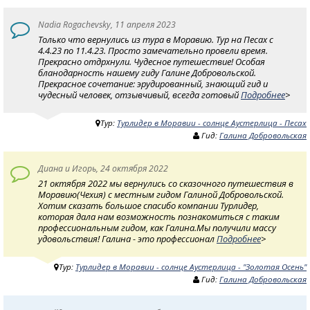
Nadia Rogachevsky, 11 апреля 2023
Только что вернулись из тура в Моравию. Тур на Песах с
4.4.23 по 11.4.23. Просто замечательно провели время.
Прекрасно отдрхнули. Чудесное путешествие! Особая
бланодарность нашему гиду Галине Добровольской.
Прекрасное сочетание: эрудированный, знающий гид и
чудесный человек, отзывчивый, всегда готовый
Подробнее
>
Тур:
Турлидер в Моравии - солнце Аустерлица - Песах
Гид:
Галина Добровольская
Диана и Игорь, 24 октября 2022
21 октября 2022 мы вернулись со сказочного путешествия в
Моравию(Чехия) с местным гидом Галиной Добровольской.
Хотим сказать большое спасибо компании Турлидер,
которая дала нам возможность познакомиться с таким
профессиональным гидом, как Галина.Мы получили массу
удовольствия! Галина - это профессионал
Подробнее
>
Тур:
Турлидер в Моравии - солнце Аустерлица - "Золотая Осень"
Гид:
Галина Добровольская