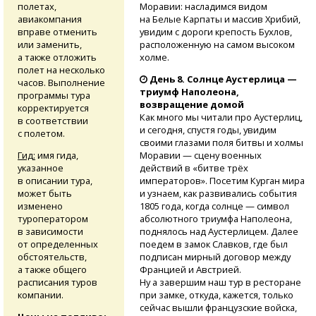
полетах,
Моравии: насладимся видом
авиакомпания
на Белые Карпаты и массив Хрибий,
вправе отменить
увидим с дороги крепость Бухлов,
или заменить,
расположенную на самом высоком
а также отложить
холме.
полет на несколько
День 8. Солнце Аустерлица —
часов. Выполнение
триумф Наполеона,
программы тура
возвращение домой
корректируется
Как много мы читали про Аустерлиц,
в соответствии
и сегодня, спустя годы, увидим
с полетом.
своими глазами поля битвы и холмы
Гид:
имя гида,
Моравии — сцену военных
указанное
действий в «битве трёх
в описании тура,
императоров». Посетим Курган мира
может быть
и узнаем, как развивались события
изменено
1805 года, когда солнце — символ
туроператором
абсолютного триумфа Наполеона,
в зависимости
поднялось над Аустерлицем. Далее
от определенных
поедем в замок Славков, где был
обстоятельств,
подписан мирный договор между
а также общего
Францией и Австрией.
расписания туров
Ну а завершим наш тур в ресторане
компании.
при замке, откуда, кажется, только
сейчас вышли французские войска,