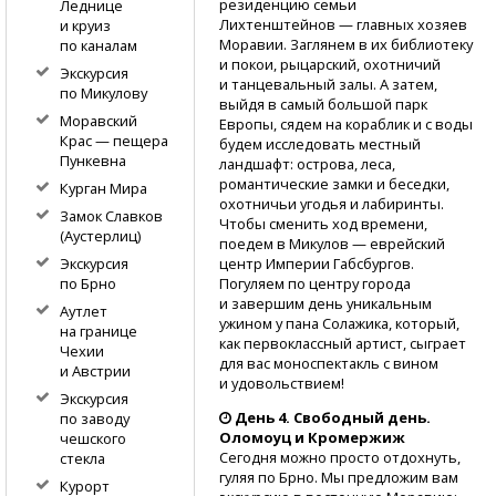
резиденцию семьи
Леднице
Лихтенштейнов — главных хозяев
и круиз
Моравии. Заглянем в их библиотеку
по каналам
и покои, рыцарский, охотничий
Экскурсия
и танцевальный залы. А затем,
по Микулову
выйдя в самый большой парк
Моравский
Европы, сядем на кораблик и с воды
Крас — пещера
будем исследовать местный
Пункевна
ландшафт: острова, леса,
романтические замки и беседки,
Курган Мира
охотничьи угодья и лабиринты.
Замок Славков
Чтобы сменить ход времени,
(Аустерлиц)
поедем в Микулов — еврейский
центр Империи Габсбургов.
Экскурсия
Погуляем по центру города
по Брно
и завершим день уникальным
Аутлет
ужином у пана Солажика, который,
на границе
как первоклассный артист, сыграет
Чехии
для вас моноспектакль с вином
и Австрии
и удовольствием!
Экскурсия
День 4. Свободный день.
по заводу
Оломоуц и Кромержиж
чешского
Сегодня можно просто отдохнуть,
стекла
гуляя по Брно. Мы предложим вам
Курорт