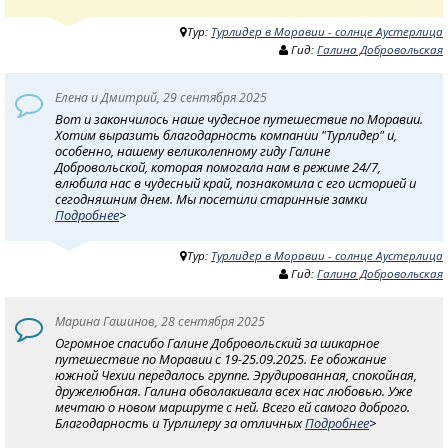
Тур:
Турлидер в Моравии - солнце Аустерлица
Гид:
Галина Добровольская
Елена и Дмитрий, 29 сентября 2025
Вот и закончилось наше чудесное путешествие по Моравии.
Хотим выразить благодарность компании "Турлидер" и,
особенно, нашему великолепному гиду Галине
Добровольской, которая помогала нам в режиме 24/7,
влюбила нас в чудесный край, познакомила с его историей и
сегодняшним днем. Мы посетили старинные замки
Подробнее
>
Тур:
Турлидер в Моравии - солнце Аустерлица
Гид:
Галина Добровольская
Марина Гашинов, 28 сентября 2025
Огромное спасибо Галине Добровольский за шикарное
путешествие по Моравии с 19-25.09.2025. Ее обожание
южной Чехии передалось группе. Эрудированная, спокойная,
дружелюбная. Галина обволакивала всех нас любовью. Уже
мечтаю о новом маршруте с ней. Всего ей самого доброго.
Благодарность и Турлилеру за отличных
Подробнее
>