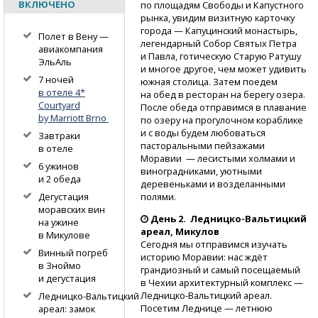
ВКЛЮЧЕНО
по площадям Свободы и Капустного
рынка, увидим визитную карточку
города — Капуцинский монастырь,
Полет в Вену —
легендарный Собор Святых Петра
авиакомпания
и Павла, готическую Старую Ратушу
ЭльАль
и многое другое, чем может удивить
7 ночей
южная столица. Затем поедем
в отеле 4*
на обед в ресторан на берегу озера.
Courtyard
После обеда отправимся в плавание
by Marriott Brno
по озеру на прогулочном кораблике
и с воды будем любоваться
Завтраки
пасторальными пейзажами
в отеле
Моравии — лесистыми холмами и
6 ужинов
виноградниками, уютными
и 2 обеда
деревеньками и возделанными
полями.
Дегустация
моравских вин
День 2.
Ледницко-Вальтицкий
на ужине
ареал, Микулов
в Микулове
Сегодня мы отправимся изучать
Винный погреб
историю Моравии: нас ждёт
в Зноймо
грандиозный и самый посещаемый
и дегустация
в Чехии архитектурный комплекс —
Ледницко-Вальтицкий
ареал.
Ледницко-Вальтицкий
Посетим Леднице — летнюю
ареал: замок