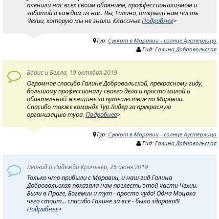
пленили нас всех своим обаянием, проффессионализмом и
заботой о каждом из нас. Вы, Галина, открыли нам часть
Чехии, которую мы не знали. Классные
Подробнее
>
Тур:
Суккот в Моравии - солнце Аустерлица
Гид:
Галина Добровольская
Борис и Белла, 19 октября 2019
Огромное спасибо Галине Добровольской, прекрасному гиду,
большому профессионалу своего дела и просто милой и
обаятельной женщине за путешествие по Моравии.
Спасибо также команде Тур Лидер за прекрасную
организацию тура.
Подробнее
>
Тур:
Суккот в Моравии - солнце Аустерлица
Гид:
Галина Добровольская
Леонид и Надежда Кричевер, 26 июня 2019
Только что прибыли с Моравии, и наш гид Галина
Добровольская показала нам прелесть этой части Чехии.
Были в Праге, Богемии и тут - просто чудо! Одна Моцоха
чего стоит... спасибо Галине за все - было здорово!!!
Подробнее
>