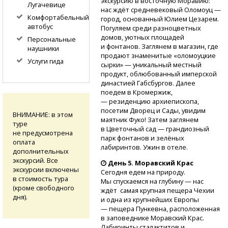
экскурсию в восточную Моравию:
Лугачевице
нас ждёт средневековый Оломоуц —
Комфортабельный
город, основанный Юлием Цезарем.
автобус
Погуляем среди разноцветных
домов, уютных площадей
Персональные
и фонтанов. Заглянем в магазин, где
наушники
продают знаменитые «оломоуцкие
Услуги гида
сырки» — уникальный местный
продукт, облюбованный имперской
династией Габсбургов. Далее
поедем в Кромержиж,
— резиденцию архиепископа,
посетим Дворец и Сады, увидим
ВНИМАНИЕ: в этом
маятник Фуко! Затем заглянем
туре
в Цветочный сад — грандиозный
не предусмотрена
парк фонтанов и зелёных
оплата
лабиринтов. Ужин в отеле.
дополнительных
экскурсий. Все
День 5. Моравский Крас
экскурсии включены
Сегодня едем на природу.
в стоимость тура
Мы спускаемся на глубину — нас
(кроме свободного
ждёт самая крупная пещера Чехии
дня).
и одна из крупнейших Европы
— пещера Пункевна, расположенная
в заповеднике Моравский Крас.
Лабиринты сталактитов и