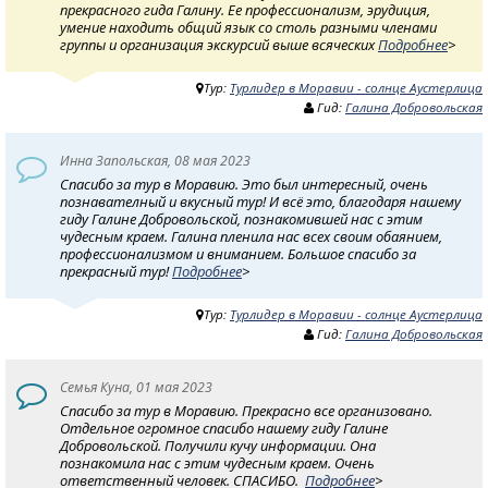
прекрасного гида Галину. Ее профессионализм, эрудиция,
умение находить общий язык со столь разными членами
группы и организация экскурсий выше всяческих
Подробнее
>
Тур:
Турлидер в Моравии - солнце Аустерлица
Гид:
Галина Добровольская
Инна Запольская, 08 мая 2023
Спасибо за тур в Моравию. Это был интересный, очень
познавателный и вкусный тур! И всё это, благодаря нашему
гиду Галине Добровольской, познакомившей нас с этим
чудесным краем. Галина пленила нас всех своим обаянием,
профессионализмом и вниманием. Большое спасибо за
прекрасный тур!
Подробнее
>
Тур:
Турлидер в Моравии - солнце Аустерлица
Гид:
Галина Добровольская
Семья Куна, 01 мая 2023
Спасибо за тур в Моравию. Прекрасно все организовано.
Отдельное огромное спасибо нашему гиду Галине
Добровольской. Получили кучу информации. Она
познакомила нас с этим чудесным краем. Очень
ответственный человек. СПАСИБО.
Подробнее
>