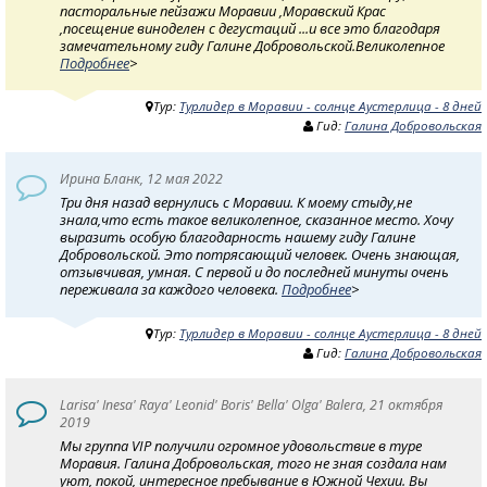
пасторальные пейзажи Моравии ,Моравский Крас
,посещение виноделен с дегустаций ...и все это благодаря
замечательному гиду Галине Добровольской.Великолепное
Подробнее
>
Тур:
Турлидер в Моравии - солнце Аустерлица - 8 дней
Гид:
Галина Добровольская
Ирина Бланк, 12 мая 2022
Три дня назад вернулись с Моравии. К моему стыду,не
знала,что есть такое великолепное, сказанное место. Хочу
выразить особую благодарность нашему гиду Галине
Добровольской. Это потрясающий человек. Очень знающая,
отзывчивая, умная. С первой и до последней минуты очень
переживала за каждого человека.
Подробнее
>
Тур:
Турлидер в Моравии - солнце Аустерлица - 8 дней
Гид:
Галина Добровольская
Larisa' Inesa' Raya' Leonid' Boris' Bella' Olga' Balera, 21 октября
2019
Мы группа VIP получили огромное удовольствие в туре
Моравия. Галина Добровольская, того не зная создала нам
уют, покой, интересное пребывание в Южной Чехии. Вы