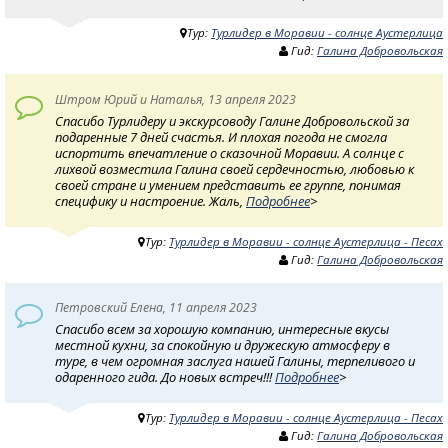
Тур:
Турлидер в Моравии - солнце Аустерлица
Гид:
Галина Добровольская
Штром Юрий и Наталья, 13 апреля 2023
Спасибо Турлидеру и экскурсоводу Галине Добровольской за
подаренные 7 дней счастья. И плохая погода не смогла
испортить впечатление о сказочной Моравии. А солнце с
лихвой возместила Галина своей сердечностью, любовью к
своей стране и умением представить ее группе, понимая
специфику и настроение. Жаль,
Подробнее
>
Тур:
Турлидер в Моравии - солнце Аустерлица - Песах
Гид:
Галина Добровольская
Петровский Елена, 11 апреля 2023
Спасибо всем за хорошую компанию, интересные вкусы
местной кухни, за спокойную и дружескую атмосферу в
туре, в чем огромная заслуга нашей Галины, терпеливого и
одаренного гида. До новых встреч!!!
Подробнее
>
Тур:
Турлидер в Моравии - солнце Аустерлица - Песах
Гид:
Галина Добровольская