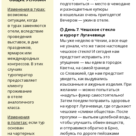
подготовиться — место в чемодане
Изменения в турах:
и разноцветные купюры
возможны
в кошельках очень пригодятся!
ситуации, когда
Вечером — ужин в отеле.
в турах заменяются
День 7. Чешское стекло
отели, вследствие
и курорт Лугачевице
проведения
Мы уже неделю в Чехии, а все еще
выставок, в дни
не узнали, что же такое настоящее
праздников,
чешское стекло! И сегодня нам
ярмарок или
предстоит исправить это
международных
упущение — мы едем в городок
конгрессов. В этих
Кветна, на самой границе
случаях
со Словакией, где нам предстоит
туроператор
увидеть, как выдувались
предоставляет
изысканные и ажурные изделия. При
клиенту
желании — можно попытаться
проживание
«надуть» фужер самостоятельно!
в отеле
Затем поедем поправить здоровье
аналогичного
на курорт Лугачевице, где отдыхают
класса.
чешские «сливки общества». После
Изменения
прогулки — выпьем целебной воды,
в полетах:
если тур
чтобы улучшить обмен веществ,
основан
и отправимся обратно в Брно,
на чартерных
любуясь по дороге пейзажами