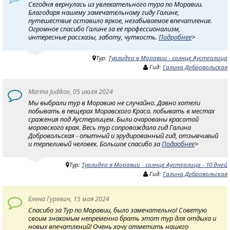
Сегодня вернулась из увлекательного тура по Моравии.
Благодаря нашему замечательному гиду Галине,
путешествие оставило яркое, незабываемое впечатление.
Огромное спасибо Галине за её профессионализм,
интересные рассказы, заботу, чуткость.
Подробнее
>
Тур:
Турлидер в Моравии - солнце Аустерлица
Гид:
Галина Добровольская
Marina Judikov, 05 июля 2024
Мы выбрали тур в Моравию не случайно. Давно хотели
побывать в пещерах Моравского Краса. побывать в местах
сражения под Аустерлицем. Были очарованы красотой
моравского края. Весь тур сопровождала гид Галина
Добровольская - опытный и эрудированный гид, отзывчивый
и терпеливый человек. Большое спасибо за
Подробнее
>
Тур:
Турлидер в Моравии - солнце Аустерлица - 10 дней
Гид:
Галина Добровольская
Елена Гуревич, 15 мая 2024
Спасибо за Тур по Моравии, было замечательно! Советую
своим знакомым непременно брать этот тур для отдыха и
новых впечатлений! Очень хочу отметить нашего