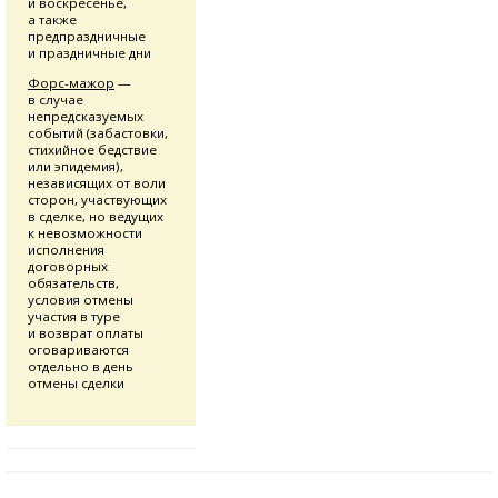
и воскресенье,
а также
предпраздничные
и праздничные дни
Форс-мажор
—
в случае
непредсказуемых
событий (забастовки,
стихийное бедствие
или эпидемия),
независящих от воли
сторон, участвующих
в сделке, но ведущих
к невозможности
исполнения
договорных
обязательств,
условия отмены
участия в туре
и возврат оплаты
оговариваются
отдельно в день
отмены сделки