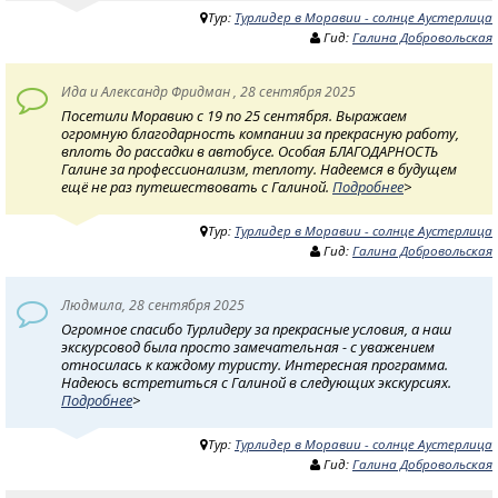
Тур:
Турлидер в Моравии - солнце Аустерлица
Гид:
Галина Добровольская
Ида и Александр Фридман , 28 сентября 2025
Посетили Моравию с 19 по 25 сентября. Выражаем
огромную благодарность компании за прекрасную работу,
вплоть до рассадки в автобусе. Особая БЛАГОДАРНОСТЬ
Галине за профессионализм, теплоту. Надеемся в будущем
ещё не раз путешествовать с Галиной.
Подробнее
>
Тур:
Турлидер в Моравии - солнце Аустерлица
Гид:
Галина Добровольская
Людмила, 28 сентября 2025
Огромное спасибо Турлидеру за прекрасные условия, а наш
экскурсовод была просто замечательная - с уважением
относилась к каждому туристу. Интересная программа.
Надеюсь встретиться с Галиной в следующих экскурсиях.
Подробнее
>
Тур:
Турлидер в Моравии - солнце Аустерлица
Гид:
Галина Добровольская