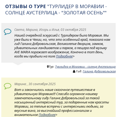
ОТЗЫВЫ О ТУРЕ
"ТУРЛИДЕР В МОРАВИИ -
СОЛНЦЕ АУСТЕРЛИЦА - "ЗОЛОТАЯ ОСЕНЬ""
Света, Марина, Игорь и Илья, 03 октября 2025
Нашей очередной эскурсией с Турлидером была Моравия. Мы
уже были в Чехии, но, что это особенный край, показала нам
гид Галина Добровольская, Великолепие дворцов, замков,
удивительных ландшавтов и парков, а пещера под музыку
AVE MARIA поражает воображение, Конечно в тот день,
когда мы прибыли на поле
Подробнее
>
Тур:
Турлидер в Моравии - солнце Аустерлица
Гид:
Галина Добровольская
Марина , 30 сентября 2025
Вот и закончилось наше сказочное путешествие в
удивительную Моравию!!! Спасибо огромное нашему
замечательному гиду Галине Добровольский за такой
насыщенный интересный тур, за подаренные нам красоты
Моравии, за теплые встречи с интересными людьми, за
вкусные вина, за высочайший профессионализм и
внимательное
Подробнее
>