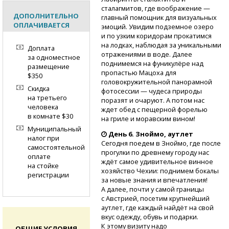
сталагмитов, где воображение —
ДОПОЛНИТЕЛЬНО
главный помощник для визуальных
ОПЛАЧИВАЕТСЯ
эмоций. Увидим подземное озеро
и по узким коридорам прокатимся
на лодках, наблюдая за уникальными
Доплата
отражениями в воде. Далее
за одноместное
поднимемся на фуникулёре над
размещение
пропастью Мацоха для
$350
головокружительной панорамной
Скидка
фотосессии — чудеса природы
на третьего
поразят и очаруют. А потом нас
человека
ждет обед с пещерной форелью
в комнате $30
на гриле и моравским вином!
Муниципальный
День 6. Зноймо, аутлет
налог при
Сегодня поедем в Зноймо, где после
самостоятельной
прогулки по древнему городу нас
оплате
ждёт самое удивительное винное
на стойке
хозяйство Чехии: поднимем бокалы
регистрации
за новые знания и впечатления!
А далее, почти у самой границы
с Австрией, посетим крупнейший
аутлет, где каждый найдёт на свой
вкус одежду, обувь и подарки.
К этому визиту надо
ОБЩИЕ УСЛОВИЯ