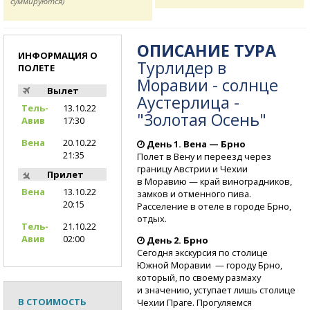
суммируются)
ОПИСАНИЕ ТУРА
ИНФОРМАЦИЯ О
Турлидер в
ПОЛЕТЕ
Моравии - солнце
Вылет
Аустерлица -
Тель-
13.10.22
"Золотая Осень"
Авив
17:30
Вена
20.10.22
День 1. Вена — Брно
21:35
Полет в Вену и переезд через
границу Австрии и Чехии
Прилет
в Моравию — край виноградников,
Вена
13.10.22
замков и отменного пива.
20:15
Расселение в отеле в городе Брно,
отдых.
Тель-
21.10.22
Авив
02:00
День 2. Брно
Сегодня экскурсия по столице
Южной Моравии — городу Брно,
который, по своему размаху
и значению, уступает лишь столице
В СТОИМОСТЬ
Чехии Праге. Прогуляемся