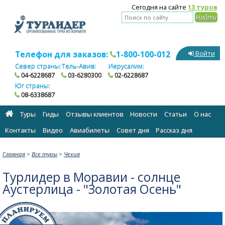
Сегодня на сайте
13 туров
Телефон для заказов:
1-800-100-012
Войти
Север страны:
Тель-Авив:
Иерусалим:
04-6228687
03-6280300
02-6228687
Юг страны:
08-6338687
Туры
Гиды
Отзывы клиентов
Новости
Статьи
О нас
Контакты
Видео
Авиабилеты
Cовет дня
Рассказ дня
Главная
>
Все туры
>
Чехия
Турлидер в Моравии - солнце
Аустерлица - "Золотая Осень"