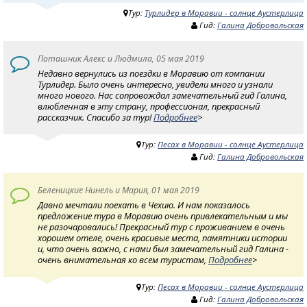
Тур:
Турлидер в Моравии - солнце Аустерлица
Гид:
Галина Добровольская
Поташник Алекс и Людмила, 05 мая 2019
Недавно вернулись из поездки в Моравию от компании
Турлидер. Было очень интересно, увидели много и узнали
много нового. Нас сопровождал замечательный гид Галина,
влюбленная в эту страну, профессионал, прекрасный
рассказчик. Спасибо за тур!
Подробнее
>
Тур:
Песах в Моравии - солнце Аустерлица
Гид:
Галина Добровольская
Беленицкие Нинель и Мария, 01 мая 2019
Давно мечтали поехать в Чехию. И нам показалось
предложение тура в Моравию очень привлекательным и мы
не разочаровались! Прекрасный тур с проживанием в очень
хорошем отеле, очень красивые места, памятники истории
и, что очень важно, с нами был замечательный гид Галина -
очень внимательная ко всем туристам,
Подробнее
>
Тур:
Песах в Моравии - солнце Аустерлица
Гид:
Галина Добровольская