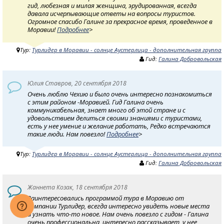
гид, любезная и милая женщина, эрудированная, всегда
давала исчерпывающие ответы на вопросы туристов.
Огромное спасибо Галине за прекрасное время, проведенное в
Моравии!
Подробнее
>
Тур:
Турлидер в Моравии - солнце Аустерлица - дополнительная группа
Гид:
Галина Добровольская
Юлия Ставров, 20 сентября 2018
Очень люблю Чехию и было очень интересно познакомиться
с этим районом -Моравией. Гид Галина очень
коммуникабельная, знает много об этой стране и с
удовольствием делиться своими знаниями с туристами,
есть у нее умение и желание работать, Редко встречаются
такие люди. Нам повезло!
Подробнее
>
Тур:
Турлидер в Моравии - солнце Аустерлица - дополнительная группа
Гид:
Галина Добровольская
Жаннета Козак, 18 сентября 2018
Заинтересовались программой тура в Моравию от
компании Турлидер, всегда интересно увидеть новые места
и узнать что-то новое. Нам очень повезло с гидом - Галина
очень профессиональна, интересно рассказывает, у нее