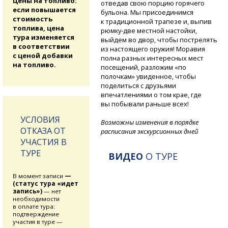
Цены на топливо:
отведав свою порцию горячего
если повышается
бульона. Мы присоединимся
стоимость
к традиционной трапезе и, выпив
топлива, цена
рюмку-две
местной настойки,
тура изменяется
выйдем во двор, чтобы пострелять
в соответствии
из настоящего оружия! Моравия
с ценой добавки
полна разных интересных мест
на топливо.
посещений, разложим «по
полочкам» увиденное, чтобы
поделиться с друзьями
впечатлениями о том крае, где
вы побывали раньше всех!
УСЛОВИЯ
Возможны изменения в порядке
ОТКАЗА ОТ
расписания экскурсионных дней
УЧАСТИЯ В
ТУРЕ
ВИДЕО
О ТУРЕ
В момент записи
—
(статус тура «идет
запись»)
— нет
необходимости
в оплате тура:
подтверждение
участия в туре —