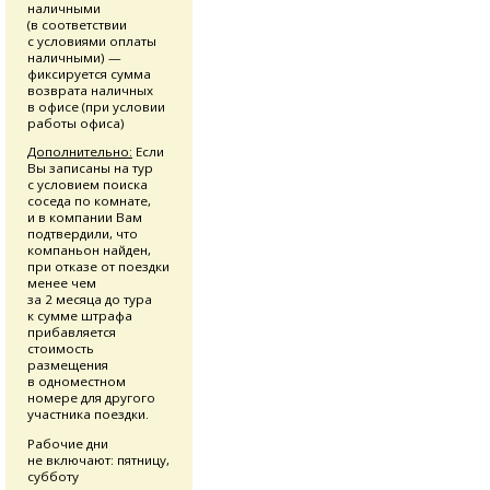
наличными
(в соответствии
с условиями оплаты
наличными) —
фиксируется сумма
возврата наличных
в офисе (при условии
работы офиса)
Дополнительно:
Если
Вы записаны на тур
с условием поиска
соседа по комнате,
и в компании Вам
подтвердили, что
компаньон найден,
при отказе от поездки
менее чем
за 2 месяца до тура
к сумме штрафа
прибавляется
стоимость
размещения
в одноместном
номере для другого
участника поездки.
Рабочие дни
не включают: пятницу,
субботу