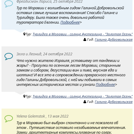
Фрейдисман Лариса, 25 октября 2022
Тур по Моравии с волшебным гидом Галиной Добровольской
оставил самые лучшие воспоминания! Спасибо Галине и
Турлидеру. Была также очень довольна работой
туроператора Евгении.
Подробнее
>
Тур:
Турлидер в Моравии - солнце Аустерлица - "Золотая Осень"
Гид:
Галина Добровольская
Элла и Леонид, 24 октября 2022
Что нужно жителю Израиля, уставшему от пандемии и
жары? - Прогулки по осенним лесам Моравии, старинным
замкам и соборам, дегустации вин и пива, вкусная еда и
шоппинг! И все это в сопровождении прекрасного местного
гида Галины Добровольской, с ней мы побывали в самых
интересных исторических местах и узнали
Подробнее
>
Тур:
Турлидер в Моравии - солнце Аустерлица - "Золотая Осень"
Гид:
Галина Добровольская
Yelena Golemstok , 13 мая 2022
Тур в Моравию был выбран спонтанно и не пожалела об
этом . Путешествие оставило незабываемые впечатления.
Замки ,архитектурные комплексы,плавание по озеру,