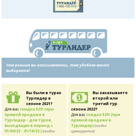
Чем раньше вы записываетесь, тем удобнее место
выбираете!
Вы были в турах
Вы заказываете
Турлидер в
второй или
сезоне 2021?
третий тур
Для вас
скидка $25! (при
сезона 2022?
прямой продаже в
Для вас
скидка $25! (при
Турлидер - для туров,
прямой продаже в
выходящих в период с
Турлидер)
(скидки
01/04/22 - 31/10/22 )
(скидки
суммируются)