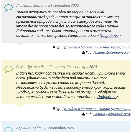
Людмила Хотина, 28 сентября 2025
Только вернулись из поездки по Моравии. Касивый
гостеприимный край, потрясающие исторические места,
прекрасная природа, получили большое удовольствие. Но
этого бы не произошло без замечательного гида Галины
Добровольской - все было запланировано и выполнено
идеально, чётко, без срывов. Галина обладает
Подробнее
>
Тур:
Турлидер в Моравии - солнце Аустерлица
Гид:
Галина Добровольская
Софья Зусин и Яков Богатин, 28 сентября 2025
В дальних краях оставляем мы сердца частицу… Слова этой
песни удивительно подходят под описание нашего
незабываемого путешествия по Моравии (Чехия).
Невозможно будет забыть красоту этого края: королевский
Зноймо, Микулов – еврейский центр империи Габсбургов,
летняя резиденция семьи Лихтенштейнов в
Подробнее
>
Тур:
Турлидер в Моравии - солнце Аустерлица
Гид:
Галина Добровольская
Соркина Люба , 28 сентября 2025