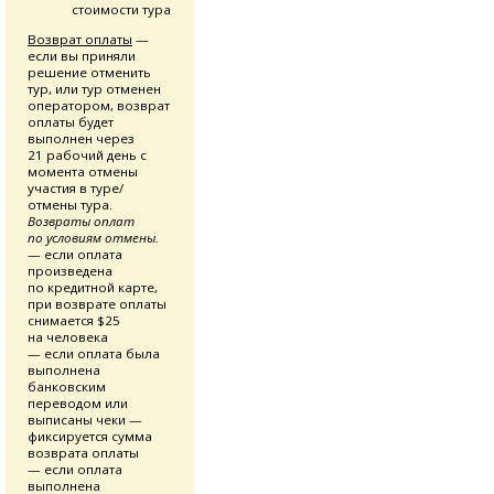
стоимости тура
Возврат оплаты
—
если вы приняли
решение отменить
тур, или тур отменен
оператором, возврат
оплаты будет
выполнен через
21 рабочий день с
момента отмены
участия в туре/
отмены тура.
Возвраты оплат
по условиям отмены.
— если оплата
произведена
по кредитной карте,
при возврате оплаты
снимается $25
на человека
— если оплата была
выполнена
банковским
переводом или
выписаны чеки —
фиксируется сумма
возврата оплаты
— если оплата
выполнена